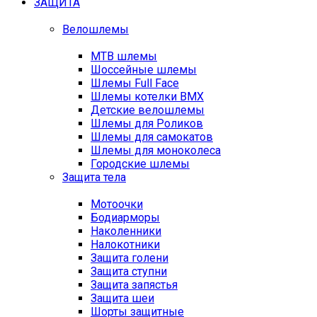
ЗАЩИТА
Велошлемы
MTB шлемы
Шоссейные шлемы
Шлемы Full Face
Шлемы котелки BMX
Детские велошлемы
Шлемы для Роликов
Шлемы для самокатов
Шлемы для моноколеса
Городские шлемы
Защита тела
Мотоочки
Бодиарморы
Наколенники
Налокотники
Защита голени
Защита ступни
Защита запястья
Защита шеи
Шорты защитные