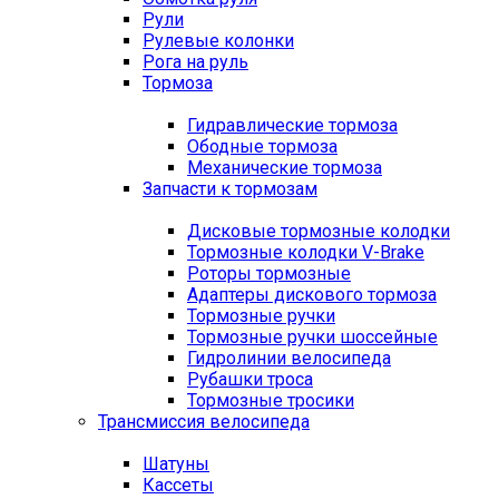
Рули
Рулевые колонки
Рога на руль
Тормоза
Гидравлические тормоза
Ободные тормоза
Механические тормоза
Запчасти к тормозам
Дисковые тормозные колодки
Тормозные колодки V-Brake
Роторы тормозные
Адаптеры дискового тормоза
Тормозные ручки
Тормозные ручки шоссейные
Гидролинии велосипеда
Рубашки троса
Тормозные тросики
Трансмиссия велосипеда
Шатуны
Кассеты