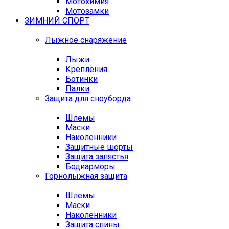
Мотохимия
Мотозамки
ЗИМНИЙ СПОРТ
Лыжное снаряжение
Лыжи
Крепления
Ботинки
Палки
Защита для сноуборда
Шлемы
Маски
Наколенники
Защитные шорты
Защита запястья
Бодиарморы
Горнолыжная защита
Шлемы
Маски
Наколенники
Защита спины