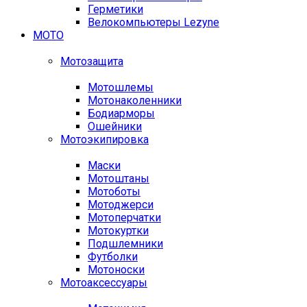
Герметики
Велокомпьютеры Lezyne
МОТО
Мотозащита
Мотошлемы
Мотонаколенники
Бодиарморы
Ошейники
Мотоэкипировка
Маски
Мотоштаны
Мотоботы
Мотоджерси
Мотоперчатки
Мотокуртки
Подшлемники
Футболки
Мотоноски
Мотоаксессуары