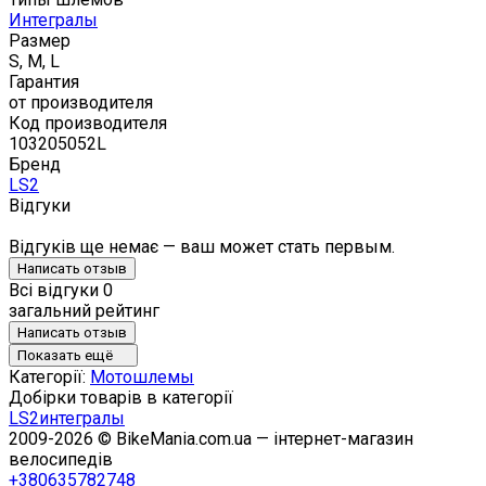
Интегралы
Размер
S, M, L
Гарантия
от производителя
Код производителя
103205052L
Бренд
LS2
Відгуки
Відгуків ще немає — ваш может стать первым.
Написать отзыв
Всі відгуки
0
загальний рейтинг
Написать отзыв
Показать ещё
Категорії:
Мотошлемы
Добірки товарів в категорії
LS2
интегралы
2009-2026 © BikeMania.com.ua — інтернет-магазин
велосипедів
+380635782748