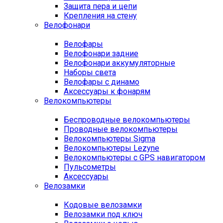
Защита пера и цепи
Крепления на стену
Велофонари
Велофары
Велофонари задние
Велофонари аккумуляторные
Наборы света
Велофары с динамо
Аксессуары к фонарям
Велокомпьютеры
Беспроводные велокомпьютеры
Проводные велокомпьютеры
Велокомпьютеры Sigma
Велокомпьютеры Lezyne
Велокомпьютеры с GPS навигатором
Пульсометры
Аксессуары
Велозамки
Кодовые велозамки
Велозамки под ключ