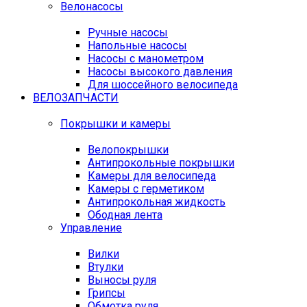
Велонасосы
Ручные насосы
Напольные насосы
Насосы с манометром
Насосы высокого давления
Для шоссейного велосипеда
ВЕЛОЗАПЧАСТИ
Покрышки и камеры
Велопокрышки
Антипрокольные покрышки
Камеры для велосипеда
Камеры с герметиком
Антипрокольная жидкость
Ободная лента
Управление
Вилки
Втулки
Выносы руля
Грипсы
Обмотка руля