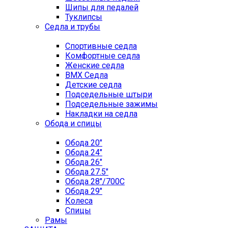
Шипы для педалей
Туклипсы
Седла и трубы
Спортивные седла
Комфортные седла
Женские седла
BMX Седла
Детские седла
Подседельные штыри
Подседельные зажимы
Накладки на седла
Обода и спицы
Обода 20"
Обода 24"
Обода 26"
Обода 27.5"
Обода 28"/700C
Обода 29"
Колеса
Спицы
Рамы