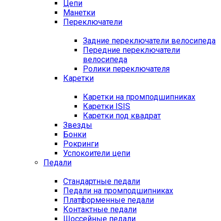
Цепи
Манетки
Переключатели
Задние переключатели велосипеда
Передние переключатели
велосипеда
Ролики переключателя
Каретки
Каретки на промподшипниках
Каретки ISIS
Каретки под квадрат
Звезды
Бонки
Рокринги
Успокоители цепи
Педали
Стандартные педали
Педали на промподшипниках
Платформенные педали
Контактные педали
Шоссейные педали