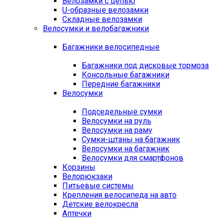
Велозамки с цепью
U-образные велозамки
Складные велозамки
Велосумки и велобагажники
Багажники велосипедные
Багажники под дисковые тормоза
Консольные багажники
Передние багажники
Велосумки
Подседельные сумки
Велосумки на руль
Велосумки на раму
Сумки-штаны на багажник
Велосумки на багажник
Велосумки для смартфонов
Корзины
Велорюкзаки
Питьевые системы
Крепления велосипеда на авто
Детские велокресла
Аптечки