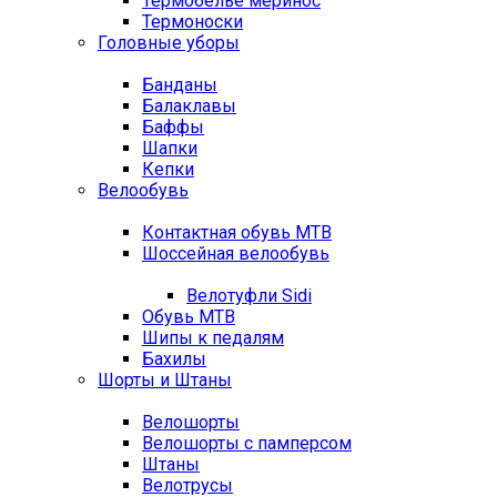
Термобелье меринос
Термоноски
Головные уборы
Банданы
Балаклавы
Баффы
Шапки
Кепки
Велообувь
Контактная обувь MTB
Шоссейная велообувь
Велотуфли Sidi
Обувь MTB
Шипы к педалям
Бахилы
Шорты и Штаны
Велошорты
Велошорты с памперсом
Штаны
Велотрусы