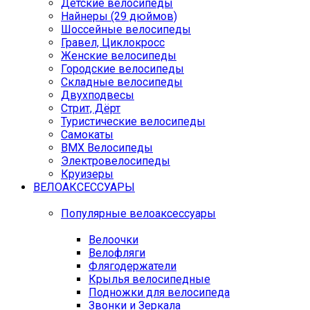
Детские велосипеды
Найнеры (29 дюймов)
Шоссейные велосипеды
Гравел, Циклокросс
Женские велосипеды
Городcкие велосипеды
Складные велосипеды
Двухподвесы
Стрит, Дёрт
Туристические велосипеды
Самокаты
BMX Велосипеды
Электровелосипеды
Круизеры
ВЕЛОАКСЕССУАРЫ
Популярные велоаксессуары
Велоочки
Велофляги
Флягодержатели
Крылья велосипедные
Подножки для велосипеда
Звонки и Зеркала