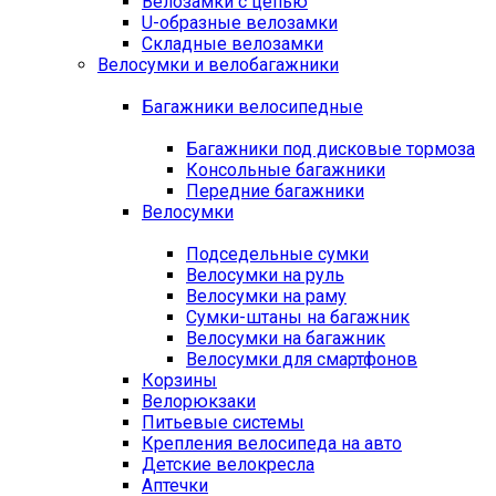
Велозамки с цепью
U-образные велозамки
Складные велозамки
Велосумки и велобагажники
Багажники велосипедные
Багажники под дисковые тормоза
Консольные багажники
Передние багажники
Велосумки
Подседельные сумки
Велосумки на руль
Велосумки на раму
Сумки-штаны на багажник
Велосумки на багажник
Велосумки для смартфонов
Корзины
Велорюкзаки
Питьевые системы
Крепления велосипеда на авто
Детские велокресла
Аптечки