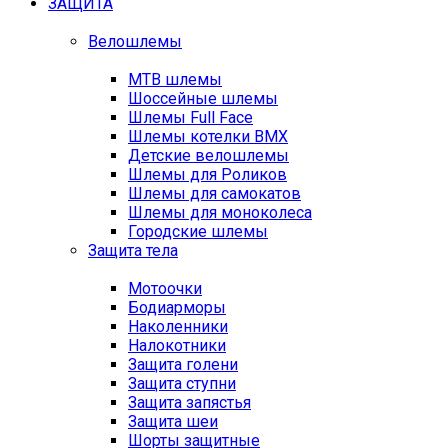
ЗАЩИТА
Велошлемы
MTB шлемы
Шоссейные шлемы
Шлемы Full Face
Шлемы котелки BMX
Детские велошлемы
Шлемы для Роликов
Шлемы для самокатов
Шлемы для моноколеса
Городские шлемы
Защита тела
Мотоочки
Бодиарморы
Наколенники
Налокотники
Защита голени
Защита ступни
Защита запястья
Защита шеи
Шорты защитные