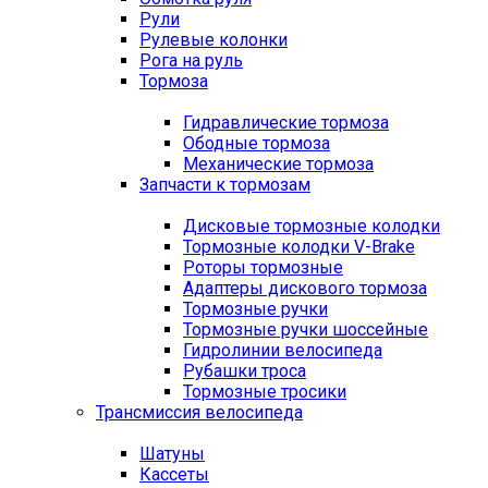
Рули
Рулевые колонки
Рога на руль
Тормоза
Гидравлические тормоза
Ободные тормоза
Механические тормоза
Запчасти к тормозам
Дисковые тормозные колодки
Тормозные колодки V-Brake
Роторы тормозные
Адаптеры дискового тормоза
Тормозные ручки
Тормозные ручки шоссейные
Гидролинии велосипеда
Рубашки троса
Тормозные тросики
Трансмиссия велосипеда
Шатуны
Кассеты