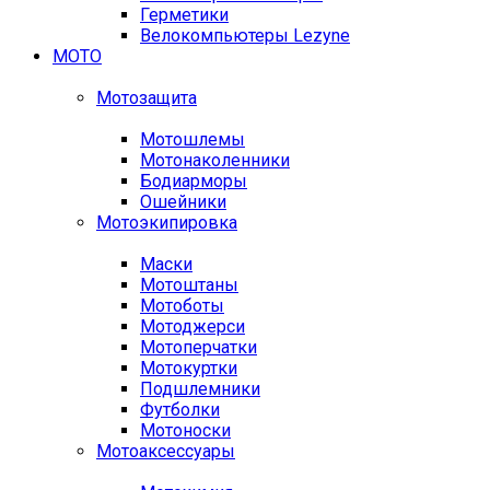
Герметики
Велокомпьютеры Lezyne
МОТО
Мотозащита
Мотошлемы
Мотонаколенники
Бодиарморы
Ошейники
Мотоэкипировка
Маски
Мотоштаны
Мотоботы
Мотоджерси
Мотоперчатки
Мотокуртки
Подшлемники
Футболки
Мотоноски
Мотоаксессуары