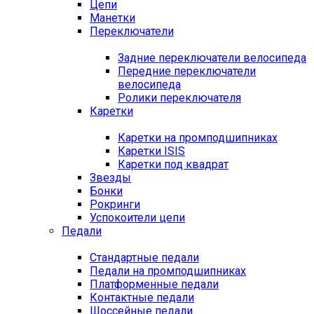
Цепи
Манетки
Переключатели
Задние переключатели велосипеда
Передние переключатели
велосипеда
Ролики переключателя
Каретки
Каретки на промподшипниках
Каретки ISIS
Каретки под квадрат
Звезды
Бонки
Рокринги
Успокоители цепи
Педали
Стандартные педали
Педали на промподшипниках
Платформенные педали
Контактные педали
Шоссейные педали