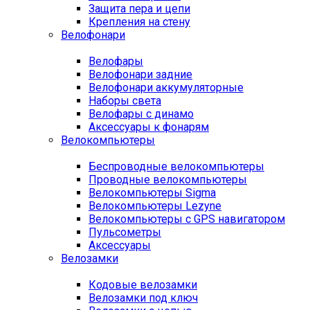
Защита пера и цепи
Крепления на стену
Велофонари
Велофары
Велофонари задние
Велофонари аккумуляторные
Наборы света
Велофары с динамо
Аксессуары к фонарям
Велокомпьютеры
Беспроводные велокомпьютеры
Проводные велокомпьютеры
Велокомпьютеры Sigma
Велокомпьютеры Lezyne
Велокомпьютеры с GPS навигатором
Пульсометры
Аксессуары
Велозамки
Кодовые велозамки
Велозамки под ключ