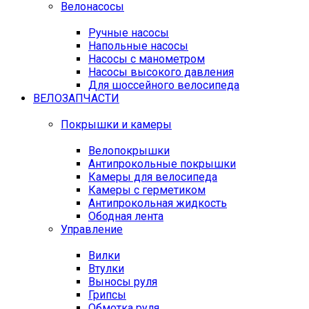
Велонасосы
Ручные насосы
Напольные насосы
Насосы с манометром
Насосы высокого давления
Для шоссейного велосипеда
ВЕЛОЗАПЧАСТИ
Покрышки и камеры
Велопокрышки
Антипрокольные покрышки
Камеры для велосипеда
Камеры с герметиком
Антипрокольная жидкость
Ободная лента
Управление
Вилки
Втулки
Выносы руля
Грипсы
Обмотка руля