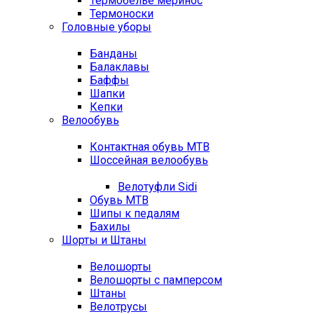
Термобелье меринос
Термоноски
Головные уборы
Банданы
Балаклавы
Баффы
Шапки
Кепки
Велообувь
Контактная обувь MTB
Шоссейная велообувь
Велотуфли Sidi
Обувь MTB
Шипы к педалям
Бахилы
Шорты и Штаны
Велошорты
Велошорты с памперсом
Штаны
Велотрусы