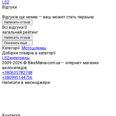
LS2
Відгуки
Відгуків ще немає — ваш может стать первым.
Написать отзыв
Всі відгуки
0
загальний рейтинг
Написать отзыв
Показать ещё
Категорії:
Мотошлемы
Добірки товарів в категорії
LS2
интегралы
2009-2026 © BikeMania.com.ua — інтернет-магазин
велосипедів
+380635782748
+380995144736
Написати в месенджери:
Контакти: