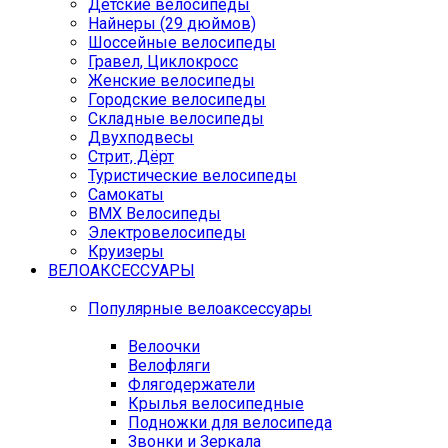
Детские велосипеды
Найнеры (29 дюймов)
Шоссейные велосипеды
Гравел, Циклокросс
Женские велосипеды
Городcкие велосипеды
Складные велосипеды
Двухподвесы
Стрит, Дёрт
Туристические велосипеды
Самокаты
BMX Велосипеды
Электровелосипеды
Круизеры
ВЕЛОАКСЕССУАРЫ
Популярные велоаксессуары
Велоочки
Велофляги
Флягодержатели
Крылья велосипедные
Подножки для велосипеда
Звонки и Зеркала