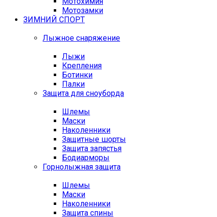
Мотохимия
Мотозамки
ЗИМНИЙ СПОРТ
Лыжное снаряжение
Лыжи
Крепления
Ботинки
Палки
Защита для сноуборда
Шлемы
Маски
Наколенники
Защитные шорты
Защита запястья
Бодиарморы
Горнолыжная защита
Шлемы
Маски
Наколенники
Защита спины