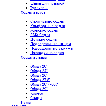
Шипы для педалей
Туклипсы
Седла и трубы
Спортивные седла
Комфортные седла
Женские седла
BMX Седла
Детские седла
Подседельные штыри
Подседельные зажимы
Накладки на седла
Обода и спицы
Обода 20"
Обода 24"
Обода 26"
Обода 27.5"
Обода 28"/700C
Обода 29"
Колеса
Спицы
Рамы