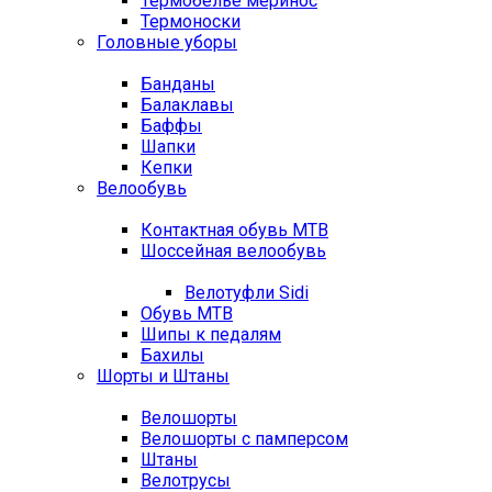
Термобелье меринос
Термоноски
Головные уборы
Банданы
Балаклавы
Баффы
Шапки
Кепки
Велообувь
Контактная обувь MTB
Шоссейная велообувь
Велотуфли Sidi
Обувь MTB
Шипы к педалям
Бахилы
Шорты и Штаны
Велошорты
Велошорты с памперсом
Штаны
Велотрусы