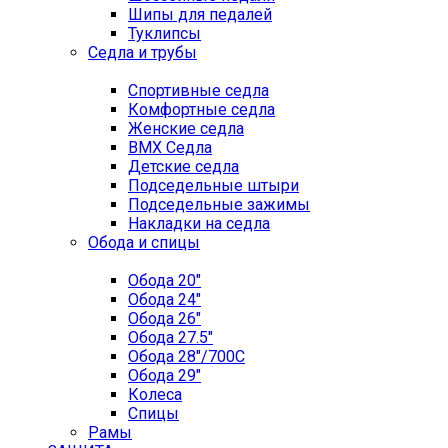
Шипы для педалей
Туклипсы
Седла и трубы
Спортивные седла
Комфортные седла
Женские седла
BMX Седла
Детские седла
Подседельные штыри
Подседельные зажимы
Накладки на седла
Обода и спицы
Обода 20"
Обода 24"
Обода 26"
Обода 27.5"
Обода 28"/700C
Обода 29"
Колеса
Спицы
Рамы