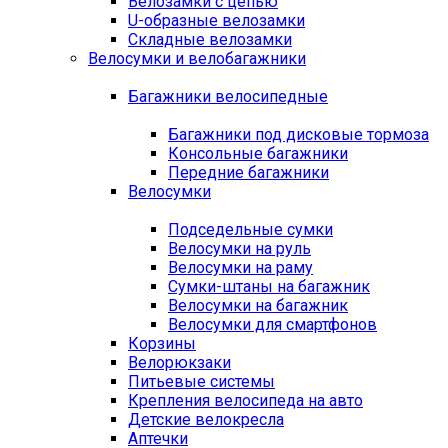
Велозамки с цепью
U-образные велозамки
Складные велозамки
Велосумки и велобагажники
Багажники велосипедные
Багажники под дисковые тормоза
Консольные багажники
Передние багажники
Велосумки
Подседельные сумки
Велосумки на руль
Велосумки на раму
Сумки-штаны на багажник
Велосумки на багажник
Велосумки для смартфонов
Корзины
Велорюкзаки
Питьевые системы
Крепления велосипеда на авто
Детские велокресла
Аптечки