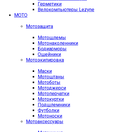
Герметики
Велокомпьютеры Lezyne
МОТО
Мотозащита
Мотошлемы
Мотонаколенники
Бодиарморы
Ошейники
Мотоэкипировка
Маски
Мотоштаны
Мотоботы
Мотоджерси
Мотоперчатки
Мотокуртки
Подшлемники
Футболки
Мотоноски
Мотоаксессуары