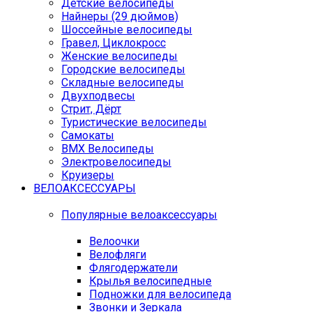
Детские велосипеды
Найнеры (29 дюймов)
Шоссейные велосипеды
Гравел, Циклокросс
Женские велосипеды
Городcкие велосипеды
Складные велосипеды
Двухподвесы
Стрит, Дёрт
Туристические велосипеды
Самокаты
BMX Велосипеды
Электровелосипеды
Круизеры
ВЕЛОАКСЕССУАРЫ
Популярные велоаксессуары
Велоочки
Велофляги
Флягодержатели
Крылья велосипедные
Подножки для велосипеда
Звонки и Зеркала