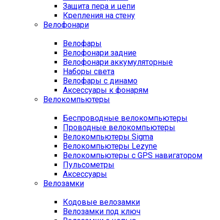
Защита пера и цепи
Крепления на стену
Велофонари
Велофары
Велофонари задние
Велофонари аккумуляторные
Наборы света
Велофары с динамо
Аксессуары к фонарям
Велокомпьютеры
Беспроводные велокомпьютеры
Проводные велокомпьютеры
Велокомпьютеры Sigma
Велокомпьютеры Lezyne
Велокомпьютеры с GPS навигатором
Пульсометры
Аксессуары
Велозамки
Кодовые велозамки
Велозамки под ключ