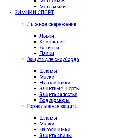
Мотохимия
Мотозамки
ЗИМНИЙ СПОРТ
Лыжное снаряжение
Лыжи
Крепления
Ботинки
Палки
Защита для сноуборда
Шлемы
Маски
Наколенники
Защитные шорты
Защита запястья
Бодиарморы
Горнолыжная защита
Шлемы
Маски
Наколенники
Защита спины