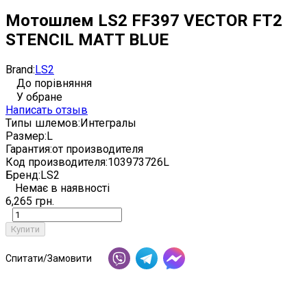
Мотошлем LS2 FF397 VECTOR FT2
STENCIL MATT BLUE
Brand:
LS2
До порівняння
У обране
Написать отзыв
Типы шлемов:
Интегралы
Размер:
L
Гарантия:
от производителя
Код производителя:
103973726L
Бренд:
LS2
Немає в наявності
6,265 грн.
Купити
Спитати/Замовити