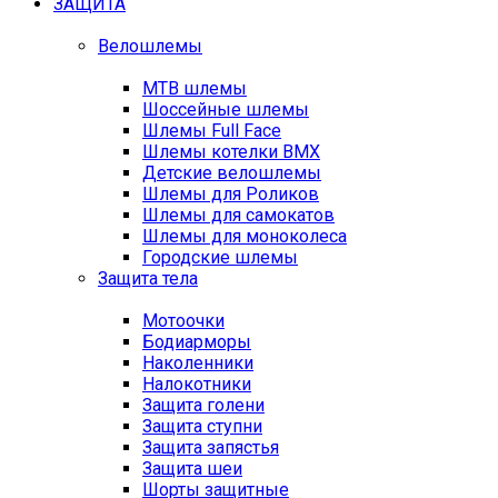
ЗАЩИТА
Велошлемы
MTB шлемы
Шоссейные шлемы
Шлемы Full Face
Шлемы котелки BMX
Детские велошлемы
Шлемы для Роликов
Шлемы для самокатов
Шлемы для моноколеса
Городские шлемы
Защита тела
Мотоочки
Бодиарморы
Наколенники
Налокотники
Защита голени
Защита ступни
Защита запястья
Защита шеи
Шорты защитные