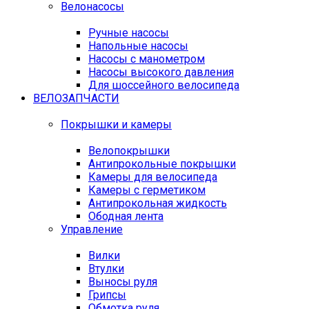
Велонасосы
Ручные насосы
Напольные насосы
Насосы с манометром
Насосы высокого давления
Для шоссейного велосипеда
ВЕЛОЗАПЧАСТИ
Покрышки и камеры
Велопокрышки
Антипрокольные покрышки
Камеры для велосипеда
Камеры с герметиком
Антипрокольная жидкость
Ободная лента
Управление
Вилки
Втулки
Выносы руля
Грипсы
Обмотка руля