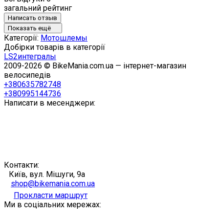
загальний рейтинг
Написать отзыв
Показать ещё
Категорії:
Мотошлемы
Добірки товарів в категорії
LS2
интегралы
2009-2026 © BikeMania.com.ua — інтернет-магазин
велосипедів
+380635782748
+380995144736
Написати в месенджери:
Контакти:
Київ, вул. Мішуги, 9а
shop@bikemania.com.ua
Прокласти маршрут
Ми в соціальних мережах: