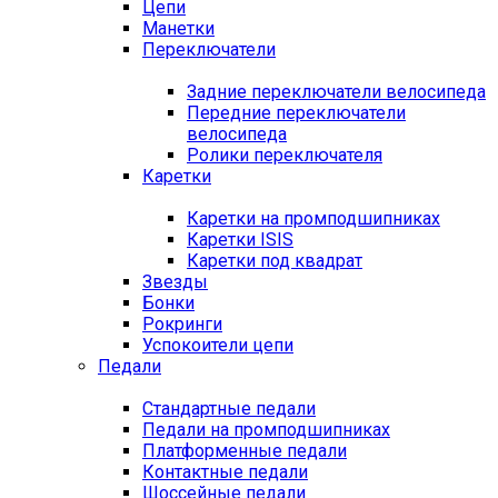
Цепи
Манетки
Переключатели
Задние переключатели велосипеда
Передние переключатели
велосипеда
Ролики переключателя
Каретки
Каретки на промподшипниках
Каретки ISIS
Каретки под квадрат
Звезды
Бонки
Рокринги
Успокоители цепи
Педали
Стандартные педали
Педали на промподшипниках
Платформенные педали
Контактные педали
Шоссейные педали