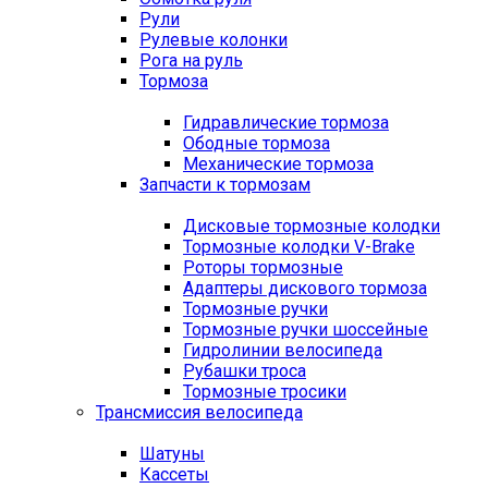
Рули
Рулевые колонки
Рога на руль
Тормоза
Гидравлические тормоза
Ободные тормоза
Механические тормоза
Запчасти к тормозам
Дисковые тормозные колодки
Тормозные колодки V-Brake
Роторы тормозные
Адаптеры дискового тормоза
Тормозные ручки
Тормозные ручки шоссейные
Гидролинии велосипеда
Рубашки троса
Тормозные тросики
Трансмиссия велосипеда
Шатуны
Кассеты