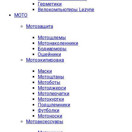
Герметики
Велокомпьютеры Lezyne
МОТО
Мотозащита
Мотошлемы
Мотонаколенники
Бодиарморы
Ошейники
Мотоэкипировка
Маски
Мотоштаны
Мотоботы
Мотоджерси
Мотоперчатки
Мотокуртки
Подшлемники
Футболки
Мотоноски
Мотоаксессуары