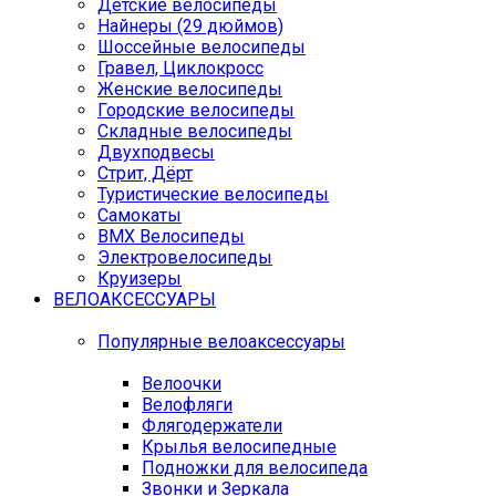
Детские велосипеды
Найнеры (29 дюймов)
Шоссейные велосипеды
Гравел, Циклокросс
Женские велосипеды
Городcкие велосипеды
Складные велосипеды
Двухподвесы
Стрит, Дёрт
Туристические велосипеды
Самокаты
BMX Велосипеды
Электровелосипеды
Круизеры
ВЕЛОАКСЕССУАРЫ
Популярные велоаксессуары
Велоочки
Велофляги
Флягодержатели
Крылья велосипедные
Подножки для велосипеда
Звонки и Зеркала