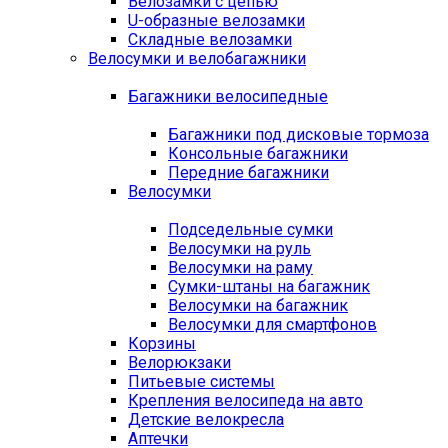
Велозамки с цепью
U-образные велозамки
Складные велозамки
Велосумки и велобагажники
Багажники велосипедные
Багажники под дисковые тормоза
Консольные багажники
Передние багажники
Велосумки
Подседельные сумки
Велосумки на руль
Велосумки на раму
Сумки-штаны на багажник
Велосумки на багажник
Велосумки для смартфонов
Корзины
Велорюкзаки
Питьевые системы
Крепления велосипеда на авто
Детские велокресла
Аптечки