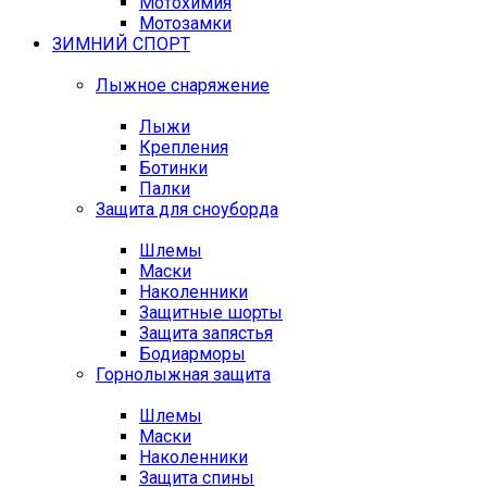
Мотохимия
Мотозамки
ЗИМНИЙ СПОРТ
Лыжное снаряжение
Лыжи
Крепления
Ботинки
Палки
Защита для сноуборда
Шлемы
Маски
Наколенники
Защитные шорты
Защита запястья
Бодиарморы
Горнолыжная защита
Шлемы
Маски
Наколенники
Защита спины