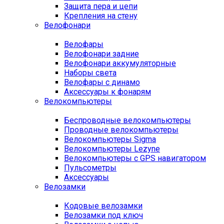
Защита пера и цепи
Крепления на стену
Велофонари
Велофары
Велофонари задние
Велофонари аккумуляторные
Наборы света
Велофары с динамо
Аксессуары к фонарям
Велокомпьютеры
Беспроводные велокомпьютеры
Проводные велокомпьютеры
Велокомпьютеры Sigma
Велокомпьютеры Lezyne
Велокомпьютеры с GPS навигатором
Пульсометры
Аксессуары
Велозамки
Кодовые велозамки
Велозамки под ключ