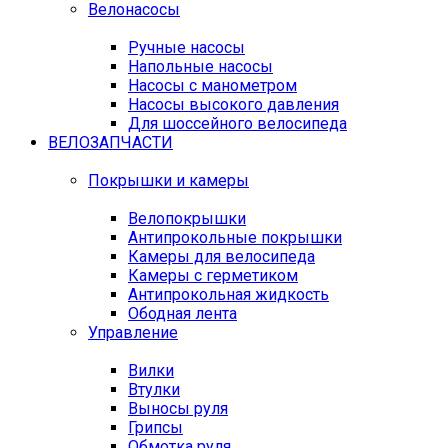
Велонасосы
Ручные насосы
Напольные насосы
Насосы с манометром
Насосы высокого давления
Для шоссейного велосипеда
ВЕЛОЗАПЧАСТИ
Покрышки и камеры
Велопокрышки
Антипрокольные покрышки
Камеры для велосипеда
Камеры с герметиком
Антипрокольная жидкость
Ободная лента
Управление
Вилки
Втулки
Выносы руля
Грипсы
Обмотка руля