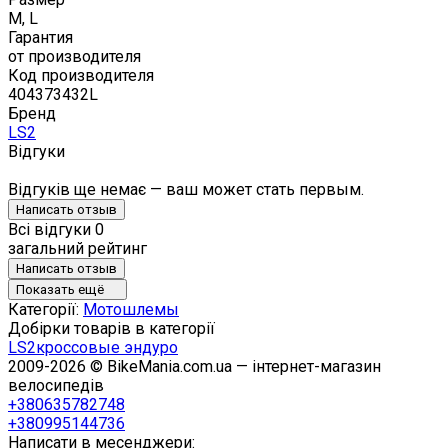
M, L
Гарантия
от производителя
Код производителя
404373432L
Бренд
LS2
Відгуки
Відгуків ще немає — ваш может стать первым.
Написать отзыв
Всі відгуки
0
загальний рейтинг
Написать отзыв
Показать ещё
Категорії:
Мотошлемы
Добірки товарів в категорії
LS2
кроссовые эндуро
2009-2026 © BikeMania.com.ua — інтернет-магазин
велосипедів
+380635782748
+380995144736
Написати в месенджери: