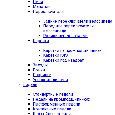
Цепи
Манетки
Переключатели
Задние переключатели велосипеда
Передние переключатели
велосипеда
Ролики переключателя
Каретки
Каретки на промподшипниках
Каретки ISIS
Каретки под квадрат
Звезды
Бонки
Рокринги
Успокоители цепи
Педали
Стандартные педали
Педали на промподшипниках
Платформенные педали
Контактные педали
Шоссейные педали