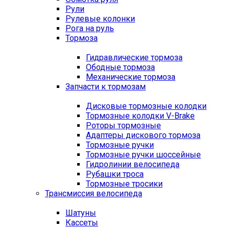
Рули
Рулевые колонки
Рога на руль
Тормоза
Гидравлические тормоза
Ободные тормоза
Механические тормоза
Запчасти к тормозам
Дисковые тормозные колодки
Тормозные колодки V-Brake
Роторы тормозные
Адаптеры дискового тормоза
Тормозные ручки
Тормозные ручки шоссейные
Гидролинии велосипеда
Рубашки троса
Тормозные тросики
Трансмиссия велосипеда
Шатуны
Кассеты