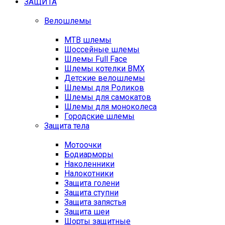
ЗАЩИТА
Велошлемы
MTB шлемы
Шоссейные шлемы
Шлемы Full Face
Шлемы котелки BMX
Детские велошлемы
Шлемы для Роликов
Шлемы для самокатов
Шлемы для моноколеса
Городские шлемы
Защита тела
Мотоочки
Бодиарморы
Наколенники
Налокотники
Защита голени
Защита ступни
Защита запястья
Защита шеи
Шорты защитные