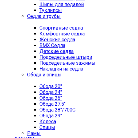
Шипы для педалей
Туклипсы
Седла и трубы
Спортивные седла
Комфортные седла
Женские седла
BMX Седла
Детские седла
Подседельные штыри
Подседельные зажимы
Накладки на седла
Обода и спицы
Обода 20"
Обода 24"
Обода 26"
Обода 27.5"
Обода 28"/700C
Обода 29"
Колеса
Спицы
Рамы