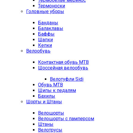
Термобелье меринос
Термоноски
Головные уборы
Банданы
Балаклавы
Баффы
Шапки
Кепки
Велообувь
Контактная обувь MTB
Шоссейная велообувь
Велотуфли Sidi
Обувь MTB
Шипы к педалям
Бахилы
Шорты и Штаны
Велошорты
Велошорты с памперсом
Штаны
Велотрусы