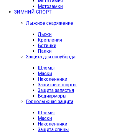
Мотохимия
Мотозамки
ЗИМНИЙ СПОРТ
Лыжное снаряжение
Лыжи
Крепления
Ботинки
Палки
Защита для сноуборда
Шлемы
Маски
Наколенники
Защитные шорты
Защита запястья
Бодиарморы
Горнолыжная защита
Шлемы
Маски
Наколенники
Защита спины