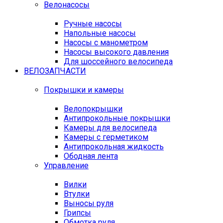
Велонасосы
Ручные насосы
Напольные насосы
Насосы с манометром
Насосы высокого давления
Для шоссейного велосипеда
ВЕЛОЗАПЧАСТИ
Покрышки и камеры
Велопокрышки
Антипрокольные покрышки
Камеры для велосипеда
Камеры с герметиком
Антипрокольная жидкость
Ободная лента
Управление
Вилки
Втулки
Выносы руля
Грипсы
Обмотка руля