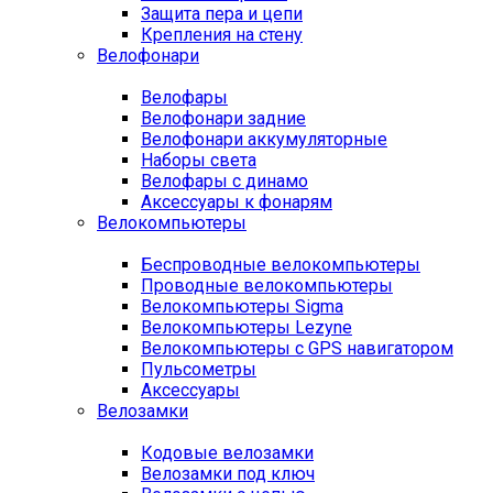
Защита пера и цепи
Крепления на стену
Велофонари
Велофары
Велофонари задние
Велофонари аккумуляторные
Наборы света
Велофары с динамо
Аксессуары к фонарям
Велокомпьютеры
Беспроводные велокомпьютеры
Проводные велокомпьютеры
Велокомпьютеры Sigma
Велокомпьютеры Lezyne
Велокомпьютеры с GPS навигатором
Пульсометры
Аксессуары
Велозамки
Кодовые велозамки
Велозамки под ключ