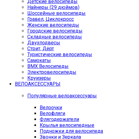
Детские велосипеды
Найнеры (29 дюймов)
Шоссейные велосипеды
Гравел, Циклокросс
Женские велосипеды
Городcкие велосипеды
Складные велосипеды
Двухподвесы
Стрит, Дёрт
Туристические велосипеды
Самокаты
BMX Велосипеды
Электровелосипеды
Круизеры
ВЕЛОАКСЕССУАРЫ
Популярные велоаксессуары
Велоочки
Велофляги
Флягодержатели
Крылья велосипедные
Подножки для велосипеда
Звонки и Зеркала