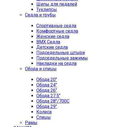
Шипы для педалей
Туклипсы
Седла и трубы
Спортивные седла
Комфортные седла
Женские седла
BMX Седла
Детские седла
Подседельные штыри
Подседельные зажимы
Накладки на седла
Обода и спицы
Обода 20"
Обода 24"
Обода 26"
Обода 27.5"
Обода 28"/700C
Обода 29"
Колеса
Спицы
Рамы