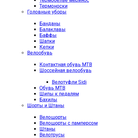
Термобелье меринос
Термоноски
Головные уборы
Банданы
Балаклавы
Баффы
Шапки
Кепки
Велообувь
Контактная обувь MTB
Шоссейная велообувь
Велотуфли Sidi
Обувь MTB
Шипы к педалям
Бахилы
Шорты и Штаны
Велошорты
Велошорты с памперсом
Штаны
Велотрусы