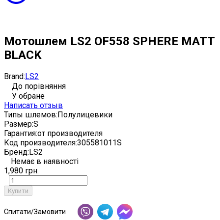
Мотошлем LS2 OF558 SPHERE MATT
BLACK
Brand:
LS2
До порівняння
У обране
Написать отзыв
Типы шлемов:
Полулицевики
Размер:
S
Гарантия:
от производителя
Код производителя:
305581011S
Бренд:
LS2
Немає в наявності
1,980 грн.
Купити
Спитати/Замовити