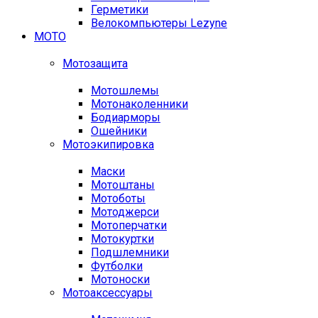
Герметики
Велокомпьютеры Lezyne
МОТО
Мотозащита
Мотошлемы
Мотонаколенники
Бодиарморы
Ошейники
Мотоэкипировка
Маски
Мотоштаны
Мотоботы
Мотоджерси
Мотоперчатки
Мотокуртки
Подшлемники
Футболки
Мотоноски
Мотоаксессуары