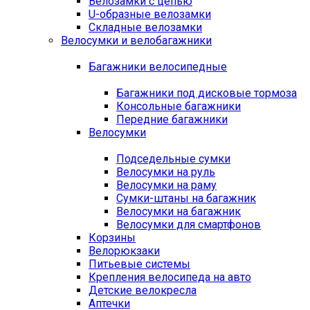
Велозамки с цепью
U-образные велозамки
Складные велозамки
Велосумки и велобагажники
Багажники велосипедные
Багажники под дисковые тормоза
Консольные багажники
Передние багажники
Велосумки
Подседельные сумки
Велосумки на руль
Велосумки на раму
Сумки-штаны на багажник
Велосумки на багажник
Велосумки для смартфонов
Корзины
Велорюкзаки
Питьевые системы
Крепления велосипеда на авто
Детские велокресла
Аптечки