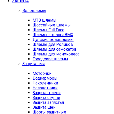
ЗАЩИТА
Велошлемы
MTB шлемы
Шоссейные шлемы
Шлемы Full Face
Шлемы котелки BMX
Детские велошлемы
Шлемы для Роликов
Шлемы для самокатов
Шлемы для моноколеса
Городские шлемы
Защита тела
Мотоочки
Бодиарморы
Наколенники
Налокотники
Защита голени
Защита ступни
Защита запястья
Защита шеи
Шорты защитные