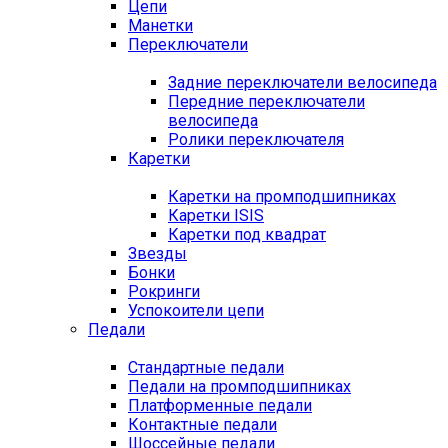
Цепи
Манетки
Переключатели
Задние переключатели велосипеда
Передние переключатели
велосипеда
Ролики переключателя
Каретки
Каретки на промподшипниках
Каретки ISIS
Каретки под квадрат
Звезды
Бонки
Рокринги
Успокоители цепи
Педали
Стандартные педали
Педали на промподшипниках
Платформенные педали
Контактные педали
Шоссейные педали