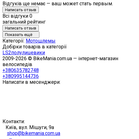
Відгуків ще немає — ваш может стать первым.
Написать отзыв
Всі відгуки
0
загальний рейтинг
Написать отзыв
Показать ещё
Категорії:
Мотошлемы
Добірки товарів в категорії
LS2
полулицевики
2009-2026 © BikeMania.com.ua — інтернет-магазин
велосипедів
+380635782748
+380995144736
Написати в месенджери:
Контакти:
Київ, вул. Мішуги, 9а
shop@bikemania.com.ua