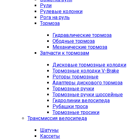
Рули
Рулевые колонки
Рога на руль
Тормоза
Гидравлические тормоза
Ободные тормоза
Механические тормоза
Запчасти к тормозам
Дисковые тормозные колодки
Тормозные колодки V-Brake
Роторы тормозные
Адаптеры дискового тормоза
Тормозные ручки
Тормозные ручки шоссейные
Гидролинии велосипеда
Рубашки троса
Тормозные тросики
Трансмиссия велосипеда
Шатуны
Кассеты