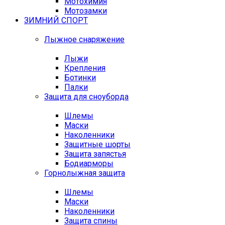
Мотохимия
Мотозамки
ЗИМНИЙ СПОРТ
Лыжное снаряжение
Лыжи
Крепления
Ботинки
Палки
Защита для сноуборда
Шлемы
Маски
Наколенники
Защитные шорты
Защита запястья
Бодиарморы
Горнолыжная защита
Шлемы
Маски
Наколенники
Защита спины