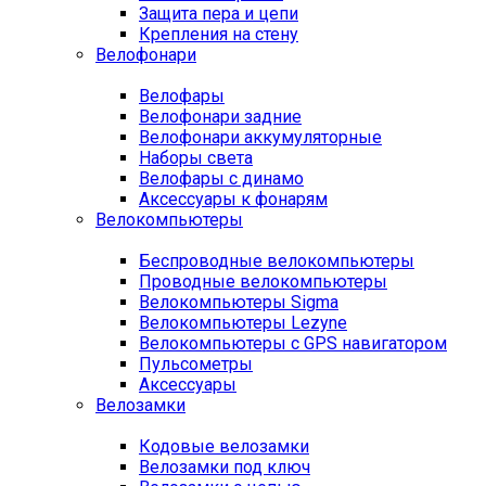
Защита пера и цепи
Крепления на стену
Велофонари
Велофары
Велофонари задние
Велофонари аккумуляторные
Наборы света
Велофары с динамо
Аксессуары к фонарям
Велокомпьютеры
Беспроводные велокомпьютеры
Проводные велокомпьютеры
Велокомпьютеры Sigma
Велокомпьютеры Lezyne
Велокомпьютеры с GPS навигатором
Пульсометры
Аксессуары
Велозамки
Кодовые велозамки
Велозамки под ключ