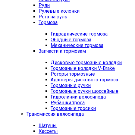
Рули
Рулевые колонки
Рога на руль
Тормоза
Гидравлические тормоза
Ободные тормоза
Механические тормоза
Запчасти к тормозам
Дисковые тормозные колодки
Тормозные колодки V-Brake
Роторы тормозные
Адаптеры дискового тормоза
Тормозные ручки
Тормозные ручки шоссейные
Гидролинии велосипеда
Рубашки троса
Тормозные тросики
Трансмиссия велосипеда
Шатуны
Кассеты