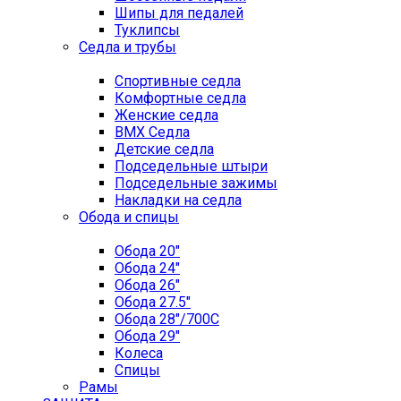
Шипы для педалей
Туклипсы
Седла и трубы
Спортивные седла
Комфортные седла
Женские седла
BMX Седла
Детские седла
Подседельные штыри
Подседельные зажимы
Накладки на седла
Обода и спицы
Обода 20"
Обода 24"
Обода 26"
Обода 27.5"
Обода 28"/700C
Обода 29"
Колеса
Спицы
Рамы