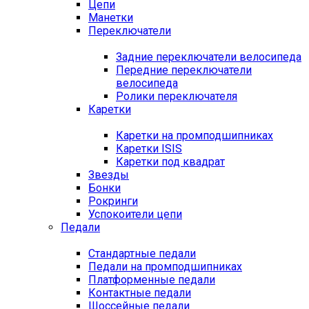
Цепи
Манетки
Переключатели
Задние переключатели велосипеда
Передние переключатели
велосипеда
Ролики переключателя
Каретки
Каретки на промподшипниках
Каретки ISIS
Каретки под квадрат
Звезды
Бонки
Рокринги
Успокоители цепи
Педали
Стандартные педали
Педали на промподшипниках
Платформенные педали
Контактные педали
Шоссейные педали