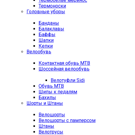
Термобелье меринос
Термоноски
Головные уборы
Банданы
Балаклавы
Баффы
Шапки
Кепки
Велообувь
Контактная обувь MTB
Шоссейная велообувь
Велотуфли Sidi
Обувь MTB
Шипы к педалям
Бахилы
Шорты и Штаны
Велошорты
Велошорты с памперсом
Штаны
Велотрусы