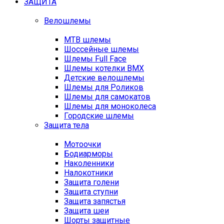
ЗАЩИТА
Велошлемы
MTB шлемы
Шоссейные шлемы
Шлемы Full Face
Шлемы котелки BMX
Детские велошлемы
Шлемы для Роликов
Шлемы для самокатов
Шлемы для моноколеса
Городские шлемы
Защита тела
Мотоочки
Бодиарморы
Наколенники
Налокотники
Защита голени
Защита ступни
Защита запястья
Защита шеи
Шорты защитные