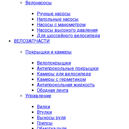
Велонасосы
Ручные насосы
Напольные насосы
Насосы с манометром
Насосы высокого давления
Для шоссейного велосипеда
ВЕЛОЗАПЧАСТИ
Покрышки и камеры
Велопокрышки
Антипрокольные покрышки
Камеры для велосипеда
Камеры с герметиком
Антипрокольная жидкость
Ободная лента
Управление
Вилки
Втулки
Выносы руля
Грипсы
Обмотка руля