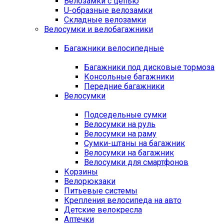
Велозамки с цепью
U-образные велозамки
Складные велозамки
Велосумки и велобагажники
Багажники велосипедные
Багажники под дисковые тормоза
Консольные багажники
Передние багажники
Велосумки
Подседельные сумки
Велосумки на руль
Велосумки на раму
Сумки-штаны на багажник
Велосумки на багажник
Велосумки для смартфонов
Корзины
Велорюкзаки
Питьевые системы
Крепления велосипеда на авто
Детские велокресла
Аптечки