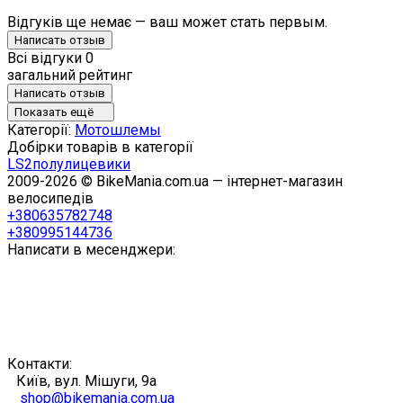
Відгуків ще немає — ваш может стать первым.
Написать отзыв
Всі відгуки
0
загальний рейтинг
Написать отзыв
Показать ещё
Категорії:
Мотошлемы
Добірки товарів в категорії
LS2
полулицевики
2009-2026 © BikeMania.com.ua — інтернет-магазин
велосипедів
+380635782748
+380995144736
Написати в месенджери:
Контакти:
Київ, вул. Мішуги, 9а
shop@bikemania.com.ua