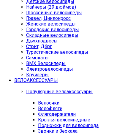
Детские велосипеды
Найнеры (29 дюймов)
Шоссейные велосипеды
Гравел, Циклокросс
Женские велосипеды
Городcкие велосипеды
Складные велосипеды
Двухподвесы
Стрит, Дёрт
Туристические велосипеды
Самокаты
BMX Велосипеды
Электровелосипеды
Круизеры
ВЕЛОАКСЕССУАРЫ
Популярные велоаксессуары
Велоочки
Велофляги
Флягодержатели
Крылья велосипедные
Подножки для велосипеда
Звонки и Зеркала