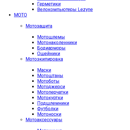
Герметики
Велокомпьютеры Lezyne
МОТО
Мотозащита
Мотошлемы
Мотонаколенники
Бодиарморы
Ошейники
Мотоэкипировка
Маски
Мотоштаны
Мотоботы
Мотоджерси
Мотоперчатки
Мотокуртки
Подшлемники
Футболки
Мотоноски
Мотоаксессуары