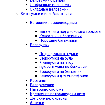
Велозамки с цепью
U-образные велозамки
Складные велозамки
Велосумки и велобагажники
Багажники велосипедные
Багажники под дисковые тормоза
Консольные багажники
Передние багажники
Велосумки
Подседельные сумки
Велосумки на руль
Велосумки на раму
Сумки-штаны на багажник
Велосумки на багажник
Велосумки для смартфонов
Корзины
Велорюкзаки
Питьевые системы
Крепления велосипеда на авто
Детские велокресла
Аптечки