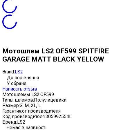
Мотошлем LS2 OF599 SPITFIRE
GARAGE MATT BLACK YELLOW
Brand:
LS2
До порівняння
У обране
Написать отзыв
Мотошлемы LS2:
OF599
Типы шлемов:
Полулицевики
Размер:
S, M, XL, L
Гарантия:
от производителя
Код производителя:
305992554L
Бренд:
LS2
Немає в наявності