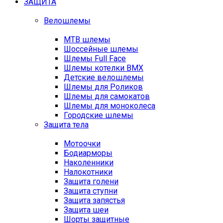
ЗАЩИТА
Велошлемы
MTB шлемы
Шоссейные шлемы
Шлемы Full Face
Шлемы котелки BMX
Детские велошлемы
Шлемы для Роликов
Шлемы для самокатов
Шлемы для моноколеса
Городские шлемы
Защита тела
Мотоочки
Бодиарморы
Наколенники
Налокотники
Защита голени
Защита ступни
Защита запястья
Защита шеи
Шорты защитные