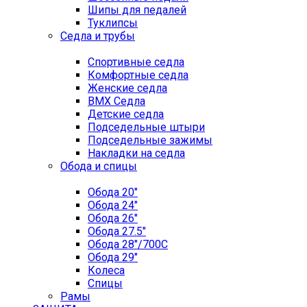
Шипы для педалей
Туклипсы
Седла и трубы
Спортивные седла
Комфортные седла
Женские седла
BMX Седла
Детские седла
Подседельные штыри
Подседельные зажимы
Накладки на седла
Обода и спицы
Обода 20"
Обода 24"
Обода 26"
Обода 27.5"
Обода 28"/700C
Обода 29"
Колеса
Спицы
Рамы