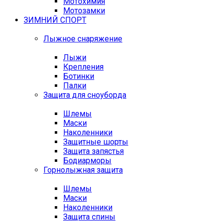
Мотохимия
Мотозамки
ЗИМНИЙ СПОРТ
Лыжное снаряжение
Лыжи
Крепления
Ботинки
Палки
Защита для сноуборда
Шлемы
Маски
Наколенники
Защитные шорты
Защита запястья
Бодиарморы
Горнолыжная защита
Шлемы
Маски
Наколенники
Защита спины