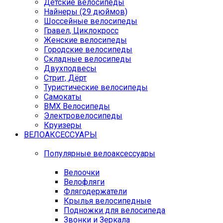
Детские велосипеды
Найнеры (29 дюймов)
Шоссейные велосипеды
Гравел, Циклокросс
Женские велосипеды
Городcкие велосипеды
Складные велосипеды
Двухподвесы
Стрит, Дёрт
Туристические велосипеды
Самокаты
BMX Велосипеды
Электровелосипеды
Круизеры
ВЕЛОАКСЕССУАРЫ
Популярные велоаксессуары
Велоочки
Велофляги
Флягодержатели
Крылья велосипедные
Подножки для велосипеда
Звонки и Зеркала