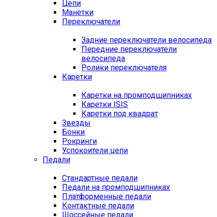
Цепи
Манетки
Переключатели
Задние переключатели велосипеда
Передние переключатели
велосипеда
Ролики переключателя
Каретки
Каретки на промподшипниках
Каретки ISIS
Каретки под квадрат
Звезды
Бонки
Рокринги
Успокоители цепи
Педали
Стандартные педали
Педали на промподшипниках
Платформенные педали
Контактные педали
Шоссейные педали