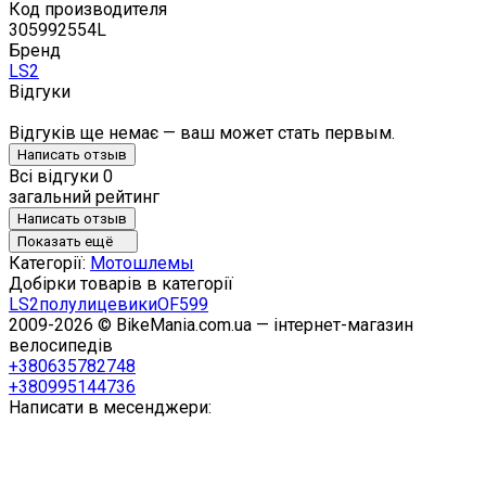
Код производителя
305992554L
Бренд
LS2
Відгуки
Відгуків ще немає — ваш может стать первым.
Написать отзыв
Всі відгуки
0
загальний рейтинг
Написать отзыв
Показать ещё
Категорії:
Мотошлемы
Добірки товарів в категорії
LS2
полулицевики
OF599
2009-2026 © BikeMania.com.ua — інтернет-магазин
велосипедів
+380635782748
+380995144736
Написати в месенджери: