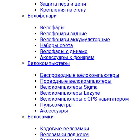
Защита пера и цепи
Крепления на стену
Велофонари
Велофары
Велофонари задние
Велофонари аккумуляторные
Наборы света
Велофары с динамо
Аксессуары к фонарям
Велокомпьютеры
Беспроводные велокомпьютеры
Проводные велокомпьютеры
Велокомпьютеры Sigma
Велокомпьютеры Lezyne
Велокомпьютеры с GPS навигатором
Пульсометры
Аксессуары
Велозамки
Кодовые велозамки
Велозамки под ключ