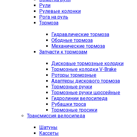
Рули
Рулевые колонки
Рога на руль
Тормоза
Гидравлические тормоза
Ободные тормоза
Механические тормоза
Запчасти к тормозам
Дисковые тормозные колодки
Тормозные колодки V-Brake
Роторы тормозные
Адаптеры дискового тормоза
Тормозные ручки
Тормозные ручки шоссейные
Гидролинии велосипеда
Рубашки троса
Тормозные тросики
Трансмиссия велосипеда
Шатуны
Кассеты