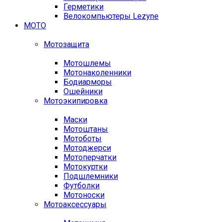
Герметики
Велокомпьютеры Lezyne
МОТО
Мотозащита
Мотошлемы
Мотонаколенники
Бодиарморы
Ошейники
Мотоэкипировка
Маски
Мотоштаны
Мотоботы
Мотоджерси
Мотоперчатки
Мотокуртки
Подшлемники
Футболки
Мотоноски
Мотоаксессуары