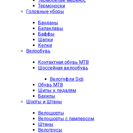
Термобелье меринос
Термоноски
Головные уборы
Банданы
Балаклавы
Баффы
Шапки
Кепки
Велообувь
Контактная обувь MTB
Шоссейная велообувь
Велотуфли Sidi
Обувь MTB
Шипы к педалям
Бахилы
Шорты и Штаны
Велошорты
Велошорты с памперсом
Штаны
Велотрусы