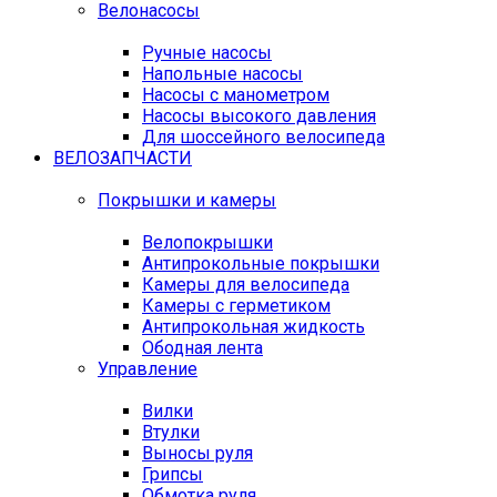
Велонасосы
Ручные насосы
Напольные насосы
Насосы с манометром
Насосы высокого давления
Для шоссейного велосипеда
ВЕЛОЗАПЧАСТИ
Покрышки и камеры
Велопокрышки
Антипрокольные покрышки
Камеры для велосипеда
Камеры с герметиком
Антипрокольная жидкость
Ободная лента
Управление
Вилки
Втулки
Выносы руля
Грипсы
Обмотка руля