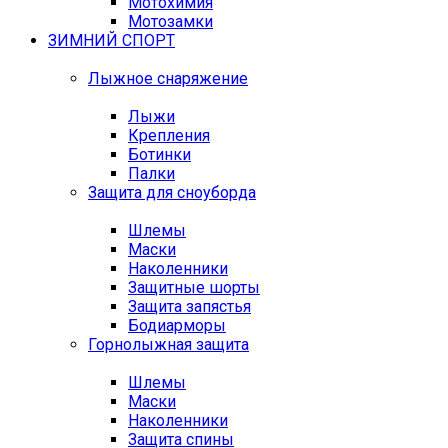
Мотохимия
Мотозамки
ЗИМНИЙ СПОРТ
Лыжное снаряжение
Лыжи
Крепления
Ботинки
Палки
Защита для сноуборда
Шлемы
Маски
Наколенники
Защитные шорты
Защита запястья
Бодиарморы
Горнолыжная защита
Шлемы
Маски
Наколенники
Защита спины