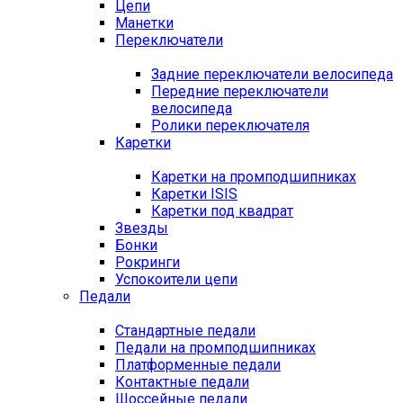
Цепи
Манетки
Переключатели
Задние переключатели велосипеда
Передние переключатели
велосипеда
Ролики переключателя
Каретки
Каретки на промподшипниках
Каретки ISIS
Каретки под квадрат
Звезды
Бонки
Рокринги
Успокоители цепи
Педали
Стандартные педали
Педали на промподшипниках
Платформенные педали
Контактные педали
Шоссейные педали