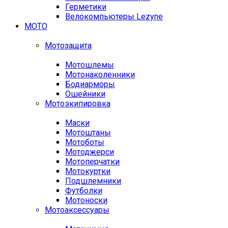
Герметики
Велокомпьютеры Lezyne
МОТО
Мотозащита
Мотошлемы
Мотонаколенники
Бодиарморы
Ошейники
Мотоэкипировка
Маски
Мотоштаны
Мотоботы
Мотоджерси
Мотоперчатки
Мотокуртки
Подшлемники
Футболки
Мотоноски
Мотоаксессуары