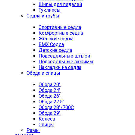
Шипы для педалей
Туклипсы
Седла и трубы
Спортивные седла
Комфортные седла
Женские седла
BMX Седла
Детские седла
Подседельные штыри
Подседельные зажимы
Накладки на седла
Обода и спицы
Обода 20"
Обода 24"
Обода 26"
Обода 27.5"
Обода 28"/700C
Обода 29"
Колеса
Спицы
Рамы