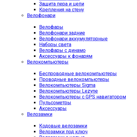
Защита пера и цепи
Крепления на стену
Велофонари
Велофары
Велофонари задние
Велофонари аккумуляторные
Наборы света
Велофары с динамо
Аксессуары к фонарям
Велокомпьютеры
Беспроводные велокомпьютеры
Проводные велокомпьютеры
Велокомпьютеры Sigma
Велокомпьютеры Lezyne
Велокомпьютеры с GPS навигатором
Пульсометры
Аксессуары
Велозамки
Кодовые велозамки
Велозамки под ключ