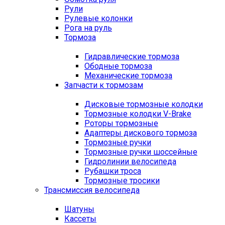
Рули
Рулевые колонки
Рога на руль
Тормоза
Гидравлические тормоза
Ободные тормоза
Механические тормоза
Запчасти к тормозам
Дисковые тормозные колодки
Тормозные колодки V-Brake
Роторы тормозные
Адаптеры дискового тормоза
Тормозные ручки
Тормозные ручки шоссейные
Гидролинии велосипеда
Рубашки троса
Тормозные тросики
Трансмиссия велосипеда
Шатуны
Кассеты