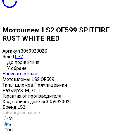
Мотошлем LS2 OF599 SPITFIRE
RUST WHITE RED
Артикул:
305992302S
Brand:
LS2
До порівняння
У обране
Написать отзыв
Мотошлемы LS2:
OF599
Типы шлемов:
Полулицевики
Размер:
S, M, XL, L
Гарантия:
от производителя
Код производителя:
305992302L
Бренд:
LS2
Таблиця розмірів
M
S
XL