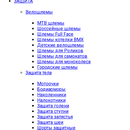
ЗАЩИТА
Велошлемы
MTB шлемы
Шоссейные шлемы
Шлемы Full Face
Шлемы котелки BMX
Детские велошлемы
Шлемы для Роликов
Шлемы для самокатов
Шлемы для моноколеса
Городские шлемы
Защита тела
Мотоочки
Бодиарморы
Наколенники
Налокотники
Защита голени
Защита ступни
Защита запястья
Защита шеи
Шорты защитные