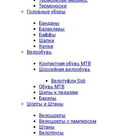
Термобелье меринос
Термоноски
Головные уборы
Банданы
Балаклавы
Баффы
Шапки
Кепки
Велообувь
Контактная обувь MTB
Шоссейная велообувь
Велотуфли Sidi
Обувь MTB
Шипы к педалям
Бахилы
Шорты и Штаны
Велошорты
Велошорты с памперсом
Штаны
Велотрусы