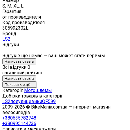
Размер
S, M, XL, L
Гарантия
от производителя
Код производителя
305992302L
Бренд
LS2
Відгуки
Відгуків ще немає — ваш может стать первым.
Написать отзыв
Всі відгуки
0
загальний рейтинг
Написать отзыв
Показать ещё
Категорії:
Мотошлемы
Добірки товарів в категорії
LS2
полулицевики
OF599
2009-2026 © BikeMania.com.ua — інтернет-магазин
велосипедів
+380635782748
+380995144736
Написати в месенджери: