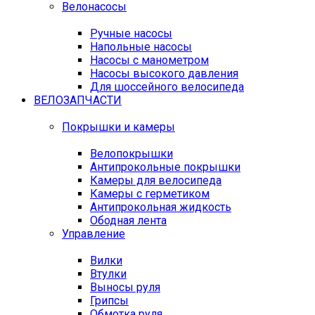
Велонасосы
Ручные насосы
Напольные насосы
Насосы с манометром
Насосы высокого давления
Для шоссейного велосипеда
ВЕЛОЗАПЧАСТИ
Покрышки и камеры
Велопокрышки
Антипрокольные покрышки
Камеры для велосипеда
Камеры с герметиком
Антипрокольная жидкость
Ободная лента
Управление
Вилки
Втулки
Выносы руля
Грипсы
Обмотка руля