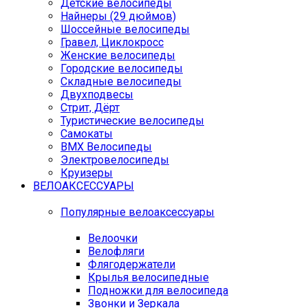
Детские велосипеды
Найнеры (29 дюймов)
Шоссейные велосипеды
Гравел, Циклокросс
Женские велосипеды
Городcкие велосипеды
Складные велосипеды
Двухподвесы
Стрит, Дёрт
Туристические велосипеды
Самокаты
BMX Велосипеды
Электровелосипеды
Круизеры
ВЕЛОАКСЕССУАРЫ
Популярные велоаксессуары
Велоочки
Велофляги
Флягодержатели
Крылья велосипедные
Подножки для велосипеда
Звонки и Зеркала