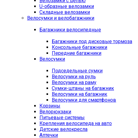
Велозамки с цепью
U-образные велозамки
Складные велозамки
Велосумки и велобагажники
Багажники велосипедные
Багажники под дисковые тормоза
Консольные багажники
Передние багажники
Велосумки
Подседельные сумки
Велосумки на руль
Велосумки на раму
Сумки-штаны на багажник
Велосумки на багажник
Велосумки для смартфонов
Корзины
Велорюкзаки
Питьевые системы
Крепления велосипеда на авто
Детские велокресла
Аптечки