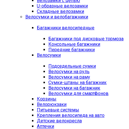
Велозамки с цепью
U-образные велозамки
Складные велозамки
Велосумки и велобагажники
Багажники велосипедные
Багажники под дисковые тормоза
Консольные багажники
Передние багажники
Велосумки
Подседельные сумки
Велосумки на руль
Велосумки на раму
Сумки-штаны на багажник
Велосумки на багажник
Велосумки для смартфонов
Корзины
Велорюкзаки
Питьевые системы
Крепления велосипеда на авто
Детские велокресла
Аптечки