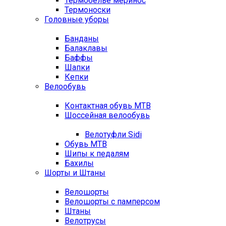
Термобелье меринос
Термоноски
Головные уборы
Банданы
Балаклавы
Баффы
Шапки
Кепки
Велообувь
Контактная обувь MTB
Шоссейная велообувь
Велотуфли Sidi
Обувь MTB
Шипы к педалям
Бахилы
Шорты и Штаны
Велошорты
Велошорты с памперсом
Штаны
Велотрусы