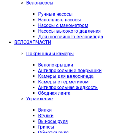
Велонасосы
Ручные насосы
Напольные насосы
Насосы с манометром
Насосы высокого давления
Для шоссейного велосипеда
ВЕЛОЗАПЧАСТИ
Покрышки и камеры
Велопокрышки
Антипрокольные покрышки
Камеры для велосипеда
Камеры с герметиком
Антипрокольная жидкость
Ободная лента
Управление
Вилки
Втулки
Выносы руля
Грипсы
Обмотка руля