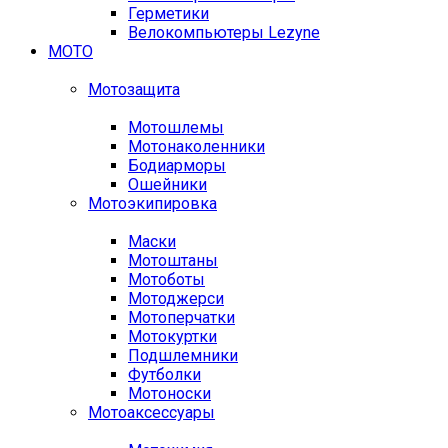
Герметики
Велокомпьютеры Lezyne
МОТО
Мотозащита
Мотошлемы
Мотонаколенники
Бодиарморы
Ошейники
Мотоэкипировка
Маски
Мотоштаны
Мотоботы
Мотоджерси
Мотоперчатки
Мотокуртки
Подшлемники
Футболки
Мотоноски
Мотоаксессуары