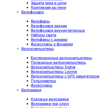
Защита пера и цепи
Крепления на стену
Велофонари
Велофары
Велофонари задние
Велофонари аккумуляторные
Наборы света
Велофары с динамо
Аксессуары к фонарям
Велокомпьютеры
Беспроводные велокомпьютеры
Проводные велокомпьютеры
Велокомпьютеры Sigma
Велокомпьютеры Lezyne
Велокомпьютеры с GPS навигатором
Пульсометры
Аксессуары
Велозамки
Кодовые велозамки
Велозамки под ключ