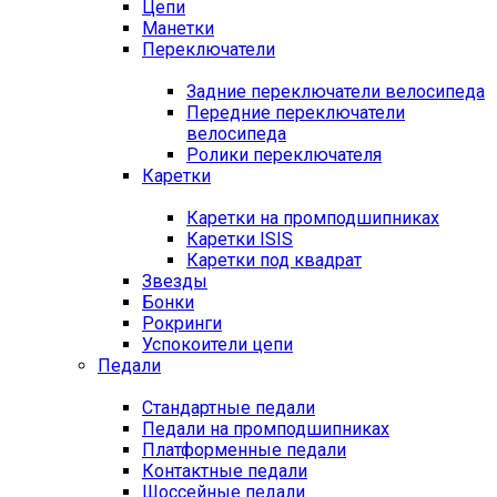
Цепи
Манетки
Переключатели
Задние переключатели велосипеда
Передние переключатели
велосипеда
Ролики переключателя
Каретки
Каретки на промподшипниках
Каретки ISIS
Каретки под квадрат
Звезды
Бонки
Рокринги
Успокоители цепи
Педали
Стандартные педали
Педали на промподшипниках
Платформенные педали
Контактные педали
Шоссейные педали