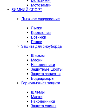
Мотохимия
Мотозамки
ЗИМНИЙ СПОРТ
Лыжное снаряжение
Лыжи
Крепления
Ботинки
Палки
Защита для сноуборда
Шлемы
Маски
Наколенники
Защитные шорты
Защита запястья
Бодиарморы
Горнолыжная защита
Шлемы
Маски
Наколенники
Защита спины