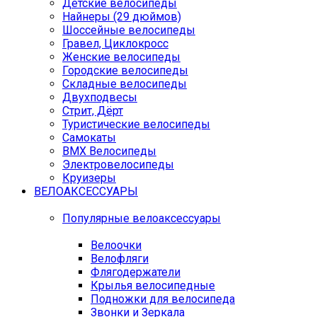
Детские велосипеды
Найнеры (29 дюймов)
Шоссейные велосипеды
Гравел, Циклокросс
Женские велосипеды
Городcкие велосипеды
Складные велосипеды
Двухподвесы
Стрит, Дёрт
Туристические велосипеды
Самокаты
BMX Велосипеды
Электровелосипеды
Круизеры
ВЕЛОАКСЕССУАРЫ
Популярные велоаксессуары
Велоочки
Велофляги
Флягодержатели
Крылья велосипедные
Подножки для велосипеда
Звонки и Зеркала