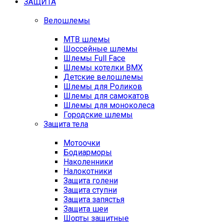
ЗАЩИТА
Велошлемы
MTB шлемы
Шоссейные шлемы
Шлемы Full Face
Шлемы котелки BMX
Детские велошлемы
Шлемы для Роликов
Шлемы для самокатов
Шлемы для моноколеса
Городские шлемы
Защита тела
Мотоочки
Бодиарморы
Наколенники
Налокотники
Защита голени
Защита ступни
Защита запястья
Защита шеи
Шорты защитные