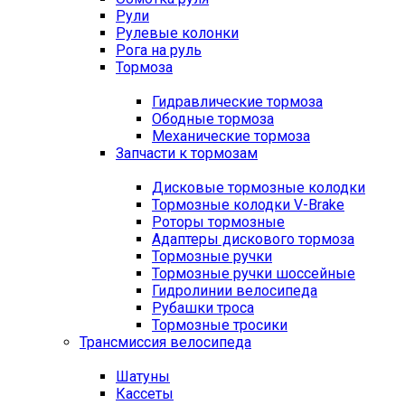
Рули
Рулевые колонки
Рога на руль
Тормоза
Гидравлические тормоза
Ободные тормоза
Механические тормоза
Запчасти к тормозам
Дисковые тормозные колодки
Тормозные колодки V-Brake
Роторы тормозные
Адаптеры дискового тормоза
Тормозные ручки
Тормозные ручки шоссейные
Гидролинии велосипеда
Рубашки троса
Тормозные тросики
Трансмиссия велосипеда
Шатуны
Кассеты