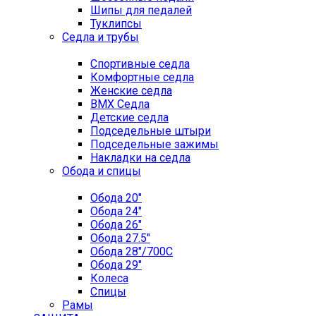
Шипы для педалей
Туклипсы
Седла и трубы
Спортивные седла
Комфортные седла
Женские седла
BMX Седла
Детские седла
Подседельные штыри
Подседельные зажимы
Накладки на седла
Обода и спицы
Обода 20"
Обода 24"
Обода 26"
Обода 27.5"
Обода 28"/700C
Обода 29"
Колеса
Спицы
Рамы