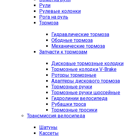
Рули
Рулевые колонки
Рога на руль
Тормоза
Гидравлические тормоза
Ободные тормоза
Механические тормоза
Запчасти к тормозам
Дисковые тормозные колодки
Тормозные колодки V-Brake
Роторы тормозные
Адаптеры дискового тормоза
Тормозные ручки
Тормозные ручки шоссейные
Гидролинии велосипеда
Рубашки троса
Тормозные тросики
Трансмиссия велосипеда
Шатуны
Кассеты