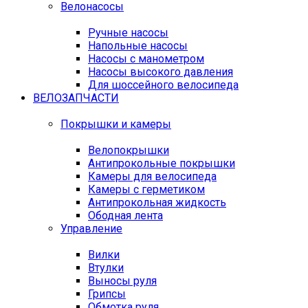
Велонасосы
Ручные насосы
Напольные насосы
Насосы с манометром
Насосы высокого давления
Для шоссейного велосипеда
ВЕЛОЗАПЧАСТИ
Покрышки и камеры
Велопокрышки
Антипрокольные покрышки
Камеры для велосипеда
Камеры с герметиком
Антипрокольная жидкость
Ободная лента
Управление
Вилки
Втулки
Выносы руля
Грипсы
Обмотка руля