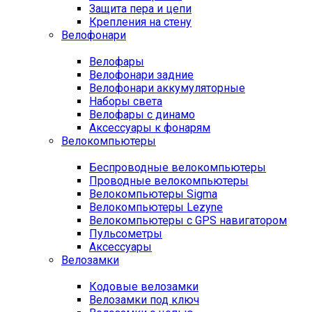
Защита пера и цепи
Крепления на стену
Велофонари
Велофары
Велофонари задние
Велофонари аккумуляторные
Наборы света
Велофары с динамо
Аксессуары к фонарям
Велокомпьютеры
Беспроводные велокомпьютеры
Проводные велокомпьютеры
Велокомпьютеры Sigma
Велокомпьютеры Lezyne
Велокомпьютеры с GPS навигатором
Пульсометры
Аксессуары
Велозамки
Кодовые велозамки
Велозамки под ключ