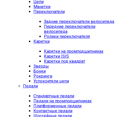
Цепи
Манетки
Переключатели
Задние переключатели велосипеда
Передние переключатели
велосипеда
Ролики переключателя
Каретки
Каретки на промподшипниках
Каретки ISIS
Каретки под квадрат
Звезды
Бонки
Рокринги
Успокоители цепи
Педали
Стандартные педали
Педали на промподшипниках
Платформенные педали
Контактные педали
Шоссейные педали