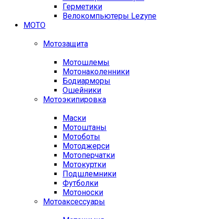
Герметики
Велокомпьютеры Lezyne
МОТО
Мотозащита
Мотошлемы
Мотонаколенники
Бодиарморы
Ошейники
Мотоэкипировка
Маски
Мотоштаны
Мотоботы
Мотоджерси
Мотоперчатки
Мотокуртки
Подшлемники
Футболки
Мотоноски
Мотоаксессуары