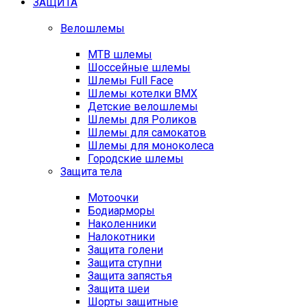
ЗАЩИТА
Велошлемы
MTB шлемы
Шоссейные шлемы
Шлемы Full Face
Шлемы котелки BMX
Детские велошлемы
Шлемы для Роликов
Шлемы для самокатов
Шлемы для моноколеса
Городские шлемы
Защита тела
Мотоочки
Бодиарморы
Наколенники
Налокотники
Защита голени
Защита ступни
Защита запястья
Защита шеи
Шорты защитные