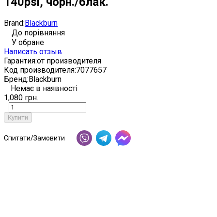
140psi, чорн./блак.
Brand:
Blackburn
До порівняння
У обране
Написать отзыв
Гарантия:
от производителя
Код производителя:
7077657
Бренд:
Blackburn
Немає в наявності
1,080 грн.
Купити
Спитати/Замовити