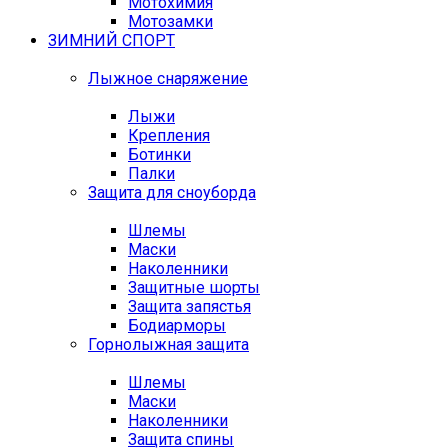
Мотохимия
Мотозамки
ЗИМНИЙ СПОРТ
Лыжное снаряжение
Лыжи
Крепления
Ботинки
Палки
Защита для сноуборда
Шлемы
Маски
Наколенники
Защитные шорты
Защита запястья
Бодиарморы
Горнолыжная защита
Шлемы
Маски
Наколенники
Защита спины