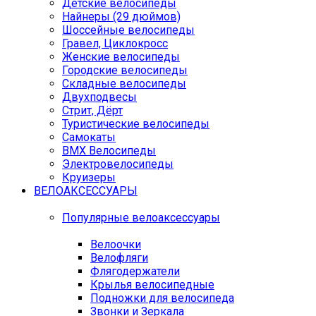
Детские велосипеды
Найнеры (29 дюймов)
Шоссейные велосипеды
Гравел, Циклокросс
Женские велосипеды
Городcкие велосипеды
Складные велосипеды
Двухподвесы
Стрит, Дёрт
Туристические велосипеды
Самокаты
BMX Велосипеды
Электровелосипеды
Круизеры
ВЕЛОАКСЕССУАРЫ
Популярные велоаксессуары
Велоочки
Велофляги
Флягодержатели
Крылья велосипедные
Подножки для велосипеда
Звонки и Зеркала