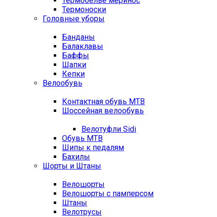
Термобелье меринос
Термоноски
Головные уборы
Банданы
Балаклавы
Баффы
Шапки
Кепки
Велообувь
Контактная обувь MTB
Шоссейная велообувь
Велотуфли Sidi
Обувь MTB
Шипы к педалям
Бахилы
Шорты и Штаны
Велошорты
Велошорты с памперсом
Штаны
Велотрусы