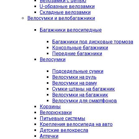
Велозамки с цепью
U-образные велозамки
Складные велозамки
Велосумки и велобагажники
Багажники велосипедные
Багажники под дисковые тормоза
Консольные багажники
Передние багажники
Велосумки
Подседельные сумки
Велосумки на руль
Велосумки на раму
Сумки-штаны на багажник
Велосумки на багажник
Велосумки для смартфонов
Корзины
Велорюкзаки
Питьевые системы
Крепления велосипеда на авто
Детские велокресла
Аптечки