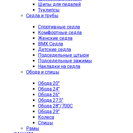
Шипы для педалей
Туклипсы
Седла и трубы
Спортивные седла
Комфортные седла
Женские седла
BMX Седла
Детские седла
Подседельные штыри
Подседельные зажимы
Накладки на седла
Обода и спицы
Обода 20"
Обода 24"
Обода 26"
Обода 27.5"
Обода 28"/700C
Обода 29"
Колеса
Спицы
Рамы