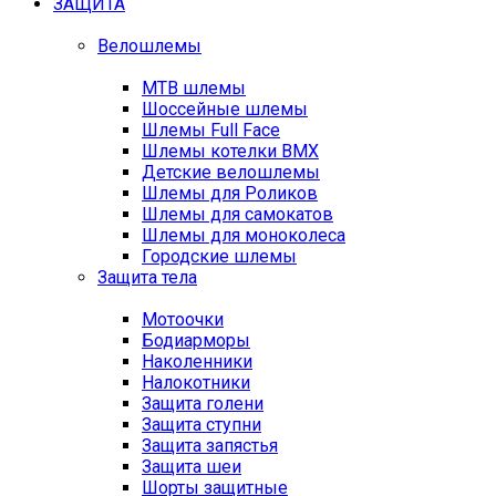
ЗАЩИТА
Велошлемы
MTB шлемы
Шоссейные шлемы
Шлемы Full Face
Шлемы котелки BMX
Детские велошлемы
Шлемы для Роликов
Шлемы для самокатов
Шлемы для моноколеса
Городские шлемы
Защита тела
Мотоочки
Бодиарморы
Наколенники
Налокотники
Защита голени
Защита ступни
Защита запястья
Защита шеи
Шорты защитные