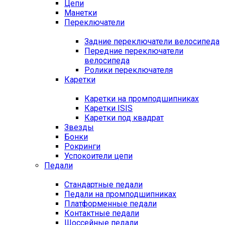
Цепи
Манетки
Переключатели
Задние переключатели велосипеда
Передние переключатели
велосипеда
Ролики переключателя
Каретки
Каретки на промподшипниках
Каретки ISIS
Каретки под квадрат
Звезды
Бонки
Рокринги
Успокоители цепи
Педали
Стандартные педали
Педали на промподшипниках
Платформенные педали
Контактные педали
Шоссейные педали