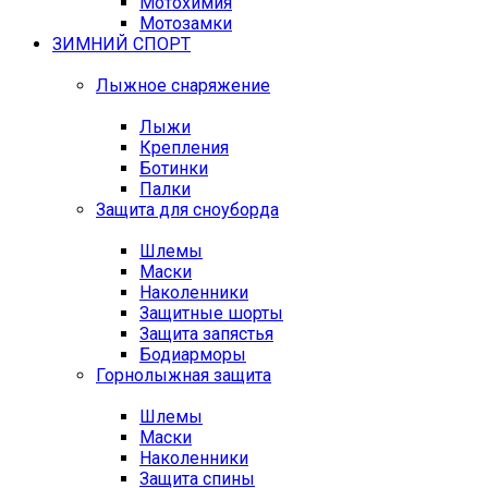
Мотохимия
Мотозамки
ЗИМНИЙ СПОРТ
Лыжное снаряжение
Лыжи
Крепления
Ботинки
Палки
Защита для сноуборда
Шлемы
Маски
Наколенники
Защитные шорты
Защита запястья
Бодиарморы
Горнолыжная защита
Шлемы
Маски
Наколенники
Защита спины