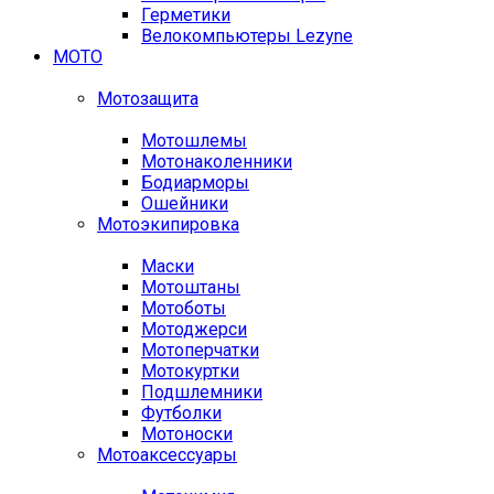
Герметики
Велокомпьютеры Lezyne
МОТО
Мотозащита
Мотошлемы
Мотонаколенники
Бодиарморы
Ошейники
Мотоэкипировка
Маски
Мотоштаны
Мотоботы
Мотоджерси
Мотоперчатки
Мотокуртки
Подшлемники
Футболки
Мотоноски
Мотоаксессуары