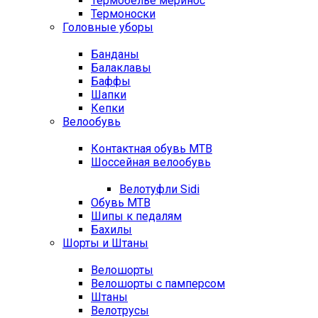
Термобелье меринос
Термоноски
Головные уборы
Банданы
Балаклавы
Баффы
Шапки
Кепки
Велообувь
Контактная обувь MTB
Шоссейная велообувь
Велотуфли Sidi
Обувь MTB
Шипы к педалям
Бахилы
Шорты и Штаны
Велошорты
Велошорты с памперсом
Штаны
Велотрусы