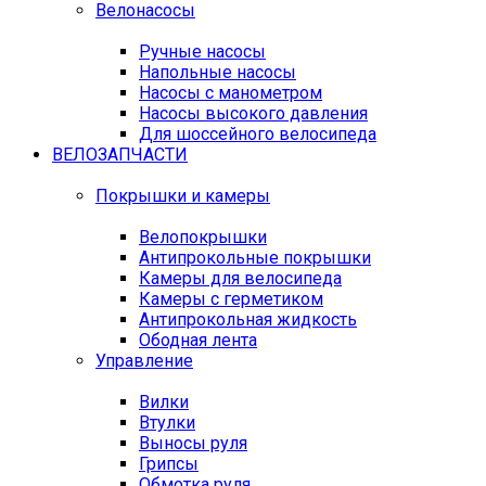
Велонасосы
Ручные насосы
Напольные насосы
Насосы с манометром
Насосы высокого давления
Для шоссейного велосипеда
ВЕЛОЗАПЧАСТИ
Покрышки и камеры
Велопокрышки
Антипрокольные покрышки
Камеры для велосипеда
Камеры с герметиком
Антипрокольная жидкость
Ободная лента
Управление
Вилки
Втулки
Выносы руля
Грипсы
Обмотка руля