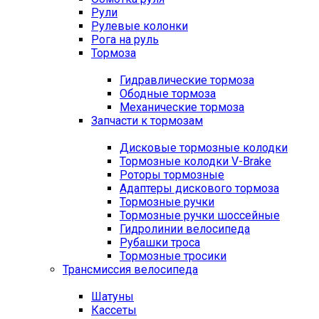
Рули
Рулевые колонки
Рога на руль
Тормоза
Гидравлические тормоза
Ободные тормоза
Механические тормоза
Запчасти к тормозам
Дисковые тормозные колодки
Тормозные колодки V-Brake
Роторы тормозные
Адаптеры дискового тормоза
Тормозные ручки
Тормозные ручки шоссейные
Гидролинии велосипеда
Рубашки троса
Тормозные тросики
Трансмиссия велосипеда
Шатуны
Кассеты