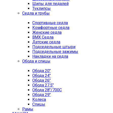
Шипы для педалей
Туклипсы
Седла и трубы
Спортивные седла
Комфортные седла
Женские седла
BMX Седла
Детские седла
Подседельные штыри
Подседельные зажимы
Накладки на седла
Обода и спицы
Обода 20"
Обода 24"
Обода 26"
Обода 27.5"
Обода 28"/700C
Обода 29"
Колеса
Спицы
Рамы