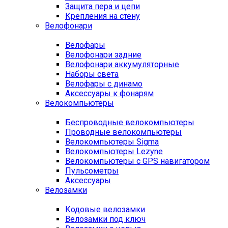
Защита пера и цепи
Крепления на стену
Велофонари
Велофары
Велофонари задние
Велофонари аккумуляторные
Наборы света
Велофары с динамо
Аксессуары к фонарям
Велокомпьютеры
Беспроводные велокомпьютеры
Проводные велокомпьютеры
Велокомпьютеры Sigma
Велокомпьютеры Lezyne
Велокомпьютеры с GPS навигатором
Пульсометры
Аксессуары
Велозамки
Кодовые велозамки
Велозамки под ключ