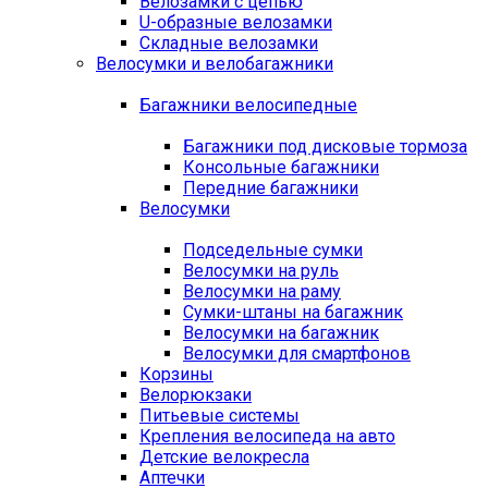
Велозамки с цепью
U-образные велозамки
Складные велозамки
Велосумки и велобагажники
Багажники велосипедные
Багажники под дисковые тормоза
Консольные багажники
Передние багажники
Велосумки
Подседельные сумки
Велосумки на руль
Велосумки на раму
Сумки-штаны на багажник
Велосумки на багажник
Велосумки для смартфонов
Корзины
Велорюкзаки
Питьевые системы
Крепления велосипеда на авто
Детские велокресла
Аптечки