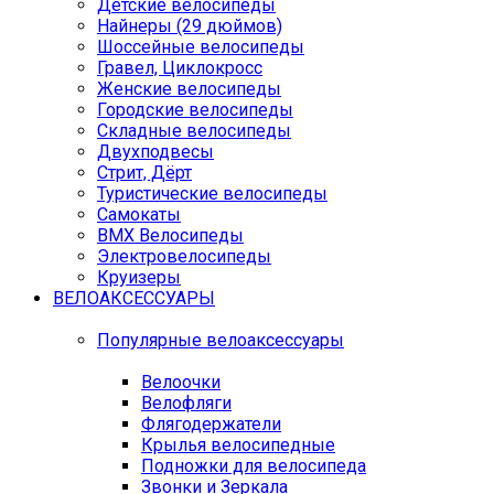
Детские велосипеды
Найнеры (29 дюймов)
Шоссейные велосипеды
Гравел, Циклокросс
Женские велосипеды
Городcкие велосипеды
Складные велосипеды
Двухподвесы
Стрит, Дёрт
Туристические велосипеды
Самокаты
BMX Велосипеды
Электровелосипеды
Круизеры
ВЕЛОАКСЕССУАРЫ
Популярные велоаксессуары
Велоочки
Велофляги
Флягодержатели
Крылья велосипедные
Подножки для велосипеда
Звонки и Зеркала