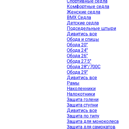
Спортивные седла
Комфортные седла
Женские седла
BMX Седла
Детские седла
Подседельные штыри
Дивитись все
Обода и спицы
Обода 20"
Обода 24"
Обода 26"
Обода 27.5"
Обода 28"/700C
Обода 29"
Дивитись все
Рамы
Наколенники
Налокотники
Защита голени
Защита ступни
Дивитись все
Защита по типу
Защита для моноколеса
Защита для самокатов