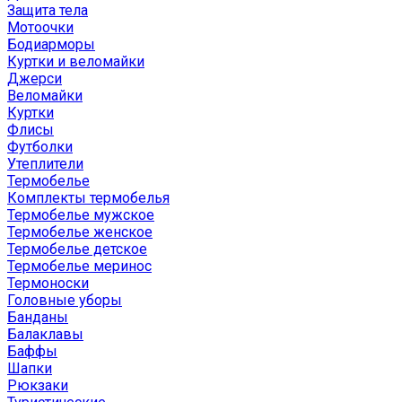
Защита тела
Мотоочки
Бодиарморы
Куртки и веломайки
Джерси
Веломайки
Куртки
Флисы
Футболки
Утеплители
Термобелье
Комплекты термобелья
Термобелье мужское
Термобелье женское
Термобелье детское
Термобелье меринос
Термоноски
Головные уборы
Банданы
Балаклавы
Баффы
Шапки
Рюкзаки