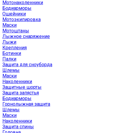
Мотонаколенники
Бодиарморы
Ошейники
Мотоэкипировка
Маски
Мотоштаны
Лыжное снаряжение
Лыжи
Крепления
Ботинки
Палки
Защита для сноуборда
Шлемы
Маски
Наколенники
Защитные шорты
Защита запястья
Бодиарморы
Горнолыжная защита
Шлемы
Маски
Наколенники
Защита спины
Головна