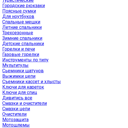
Туристические
Городские рюкзаки
Поясные сумки
Для ноутбуков
Спальные мешки
Летние спальники
Трехсезонные
Зимние спальники
Детские спальники
Горелки и печи
Газовые горелки
Инструменты по типу
Мультитулы
Сьемники шатунов
Выжимки цепи
Съемники кассет и хлысты
Ключи для кареток
Ключи для спиц
Дивитись все
Смазки и очистители
Смазки цепи
Очистители
Мотозащита
Мотошлемы