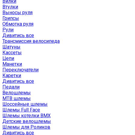
Вилки
Втулки
Выносы руля
Грипсы
Обмотка руля
Рули
Дивитись все
Трансмиссия велосипеда
Шатуны
Кассеты
Цепи
Манетки
Переключатели
Каретки
Дивитись все
Педали
Велошлемы
MTB шлемы
Шоссейные шлемы
Шлемы Full Face
Шлемы котелки BMX
Детские велошлемы
Шлемы для Роликов
Дивитись все