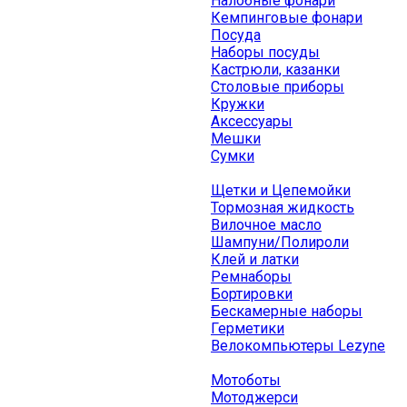
Налобные фонари
Кемпинговые фонари
Посуда
Наборы посуды
Кастрюли, казанки
Столовые приборы
Кружки
Аксессуары
Мешки
Сумки
Щетки и Цепемойки
Тормозная жидкость
Вилочное масло
Шампуни/Полироли
Клей и латки
Ремнаборы
Бортировки
Бескамерные наборы
Герметики
Велокомпьютеры Lezyne
Мотоботы
Мотоджерси