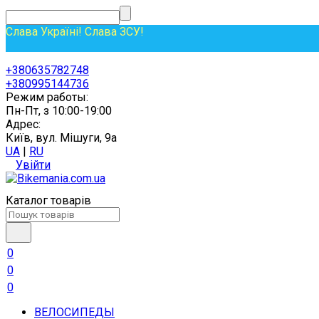
Слава Україні! Слава ЗСУ!
+380635782748
+380995144736
Режим работы:
Пн-Пт, з 10:00-19:00
Адрес:
Київ, вул. Мішуги, 9а
UA
|
RU
Увійти
Каталог товарів
0
0
0
ВЕЛОСИПЕДЫ