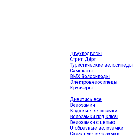
Двухподвесы
Стрит, Дёрт
Туристические велосипеды
Самокаты
BMX Велосипеды
Электровелосипеды
Круизеры
Дивитись все
Велозамки
Кодовые велозамки
Велозамки под ключ
Велозамки с цепью
U-образные велозамки
Складные велозамки