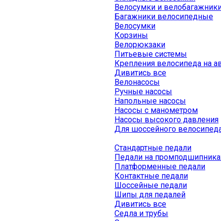
Велосумки и велобагажник
Багажники велосипедные
Велосумки
Корзины
Велорюкзаки
Питьевые системы
Крепления велосипеда на а
Дивитись все
Велонасосы
Ручные насосы
Напольные насосы
Насосы с манометром
Насосы высокого давления
Для шоссейного велосипед
Стандартные педали
Педали на промподшипника
Платформенные педали
Контактные педали
Шоссейные педали
Шипы для педалей
Дивитись все
Седла и трубы