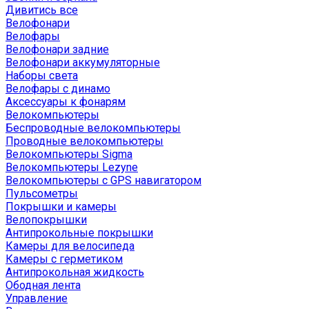
Дивитись все
Велофонари
Велофары
Велофонари задние
Велофонари аккумуляторные
Наборы света
Велофары с динамо
Аксессуары к фонарям
Велокомпьютеры
Беспроводные велокомпьютеры
Проводные велокомпьютеры
Велокомпьютеры Sigma
Велокомпьютеры Lezyne
Велокомпьютеры с GPS навигатором
Пульсометры
Покрышки и камеры
Велопокрышки
Антипрокольные покрышки
Камеры для велосипеда
Камеры с герметиком
Антипрокольная жидкость
Ободная лента
Управление