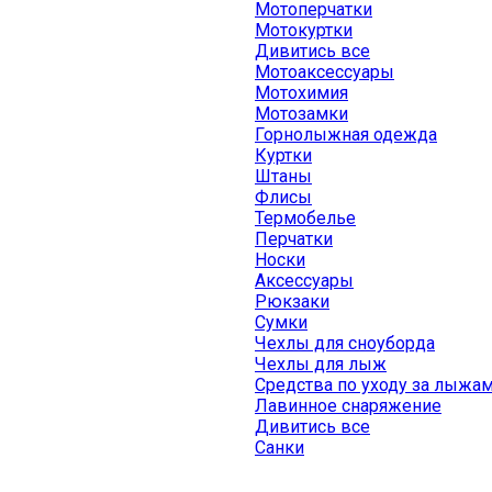
Мотоперчатки
Мотокуртки
Дивитись все
Мотоаксессуары
Мотохимия
Мотозамки
Горнолыжная одежда
Куртки
Штаны
Флисы
Термобелье
Перчатки
Носки
Аксессуары
Рюкзаки
Сумки
Чехлы для сноуборда
Чехлы для лыж
Средства по уходу за лыжа
Лавинное снаряжение
Дивитись все
Санки