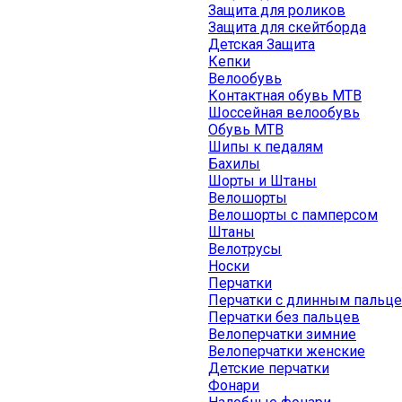
Защита для роликов
Защита для скейтборда
Детская Защита
Кепки
Велообувь
Контактная обувь MTB
Шоссейная велообувь
Обувь MTB
Шипы к педалям
Бахилы
Шорты и Штаны
Велошорты
Велошорты с памперсом
Штаны
Велотрусы
Носки
Перчатки
Перчатки с длинным пальц
Перчатки без пальцев
Велоперчатки зимние
Велоперчатки женские
Детские перчатки
Фонари