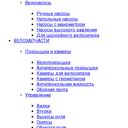
Велонасосы
Ручные насосы
Напольные насосы
Насосы с манометром
Насосы высокого давления
Для шоссейного велосипеда
ВЕЛОЗАПЧАСТИ
Покрышки и камеры
Велопокрышки
Антипрокольные покрышки
Камеры для велосипеда
Камеры с герметиком
Антипрокольная жидкость
Ободная лента
Управление
Вилки
Втулки
Выносы руля
Грипсы
Обмотка руля