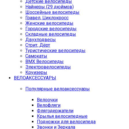
Детские велосипеды
Найнеры (29 дюймов)
Шоссейные велосипеды
Гравел, Циклокросс
Женские велосипеды
Городcкие велосипеды
Складные велосипеды
Двухподвесы
Стрит, Дёрт
Туристические велосипеды
Самокаты
BMX Велосипеды
Электровелосипеды
Круизеры
ВЕЛОАКСЕССУАРЫ
Популярные велоаксессуары
Велоочки
Велофляги
Флягодержатели
Крылья велосипедные
Подножки для велосипеда
Звонки и Зеркала