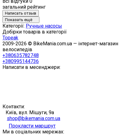
Всі відгуки
0
загальний рейтинг
Написать отзыв
Показать ещё
Категорії:
Ручные насосы
Добірки товарів в категорії
Topeak
2009-2026 © BikeMania.com.ua — інтернет-магазин
велосипедів
+380635782748
+380995144736
Написати в месенджери:
Контакти:
Київ, вул. Мішуги, 9а
shop@bikemania.com.ua
Прокласти маршрут
Ми в соціальних мережах: