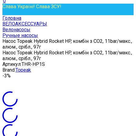
0
Слава Україні! Слава ЗСУ!
Головна
ВЕЛОАКСЕССУАРЫ
Велонасосы
Ручные насосы
Насос Topeak Hybrid Rocket HP, комбін з СО2, 11bar/макс.,
алюм., срібл., 97г
Насос Topeak Hybrid Rocket HP, комбін з СО2, 11bar/макс.,
алюм., срібл., 97г
Артикул:
THR-HP1S
Brand:
Topeak
-3%