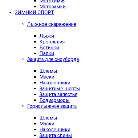
Мотохимия
Мотозамки
ЗИМНИЙ СПОРТ
Лыжное снаряжение
Лыжи
Крепления
Ботинки
Палки
Защита для сноуборда
Шлемы
Маски
Наколенники
Защитные шорты
Защита запястья
Бодиарморы
Горнолыжная защита
Шлемы
Маски
Наколенники
Защита спины