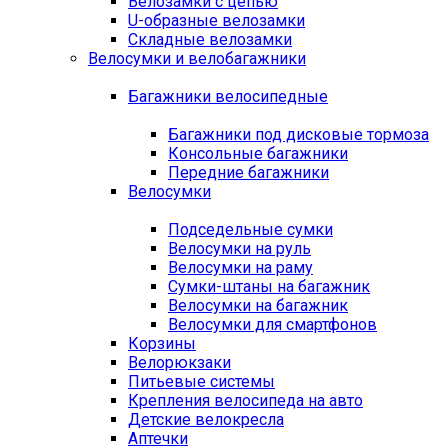
Велозамки с цепью
U-образные велозамки
Складные велозамки
Велосумки и велобагажники
Багажники велосипедные
Багажники под дисковые тормоза
Консольные багажники
Передние багажники
Велосумки
Подседельные сумки
Велосумки на руль
Велосумки на раму
Сумки-штаны на багажник
Велосумки на багажник
Велосумки для смартфонов
Корзины
Велорюкзаки
Питьевые системы
Крепления велосипеда на авто
Детские велокресла
Аптечки