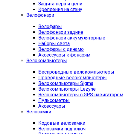
Защита пера и цепи
Крепления на стену
Велофонари
Велофары
Велофонари задние
Велофонари аккумуляторные
Наборы света
Велофары с динамо
Аксессуары к фонарям
Велокомпьютеры
Беспроводные велокомпьютеры
Проводные велокомпьютеры
Велокомпьютеры Sigma
Велокомпьютеры Lezyne
Велокомпьютеры с GPS навигатором
Пульсометры
Аксессуары
Велозамки
Кодовые велозамки
Велозамки под ключ