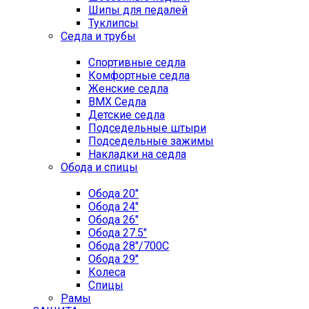
Шипы для педалей
Туклипсы
Седла и трубы
Спортивные седла
Комфортные седла
Женские седла
BMX Седла
Детские седла
Подседельные штыри
Подседельные зажимы
Накладки на седла
Обода и спицы
Обода 20"
Обода 24"
Обода 26"
Обода 27.5"
Обода 28"/700C
Обода 29"
Колеса
Спицы
Рамы