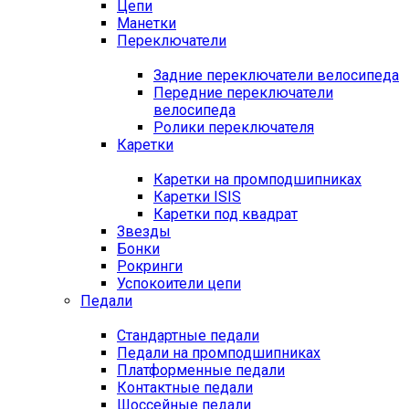
Цепи
Манетки
Переключатели
Задние переключатели велосипеда
Передние переключатели
велосипеда
Ролики переключателя
Каретки
Каретки на промподшипниках
Каретки ISIS
Каретки под квадрат
Звезды
Бонки
Рокринги
Успокоители цепи
Педали
Стандартные педали
Педали на промподшипниках
Платформенные педали
Контактные педали
Шоссейные педали