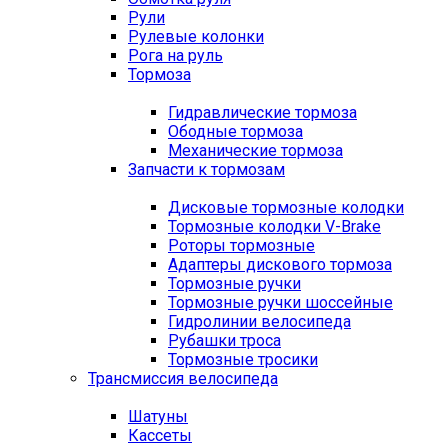
Рули
Рулевые колонки
Рога на руль
Тормоза
Гидравлические тормоза
Ободные тормоза
Механические тормоза
Запчасти к тормозам
Дисковые тормозные колодки
Тормозные колодки V-Brake
Роторы тормозные
Адаптеры дискового тормоза
Тормозные ручки
Тормозные ручки шоссейные
Гидролинии велосипеда
Рубашки троса
Тормозные тросики
Трансмиссия велосипеда
Шатуны
Кассеты