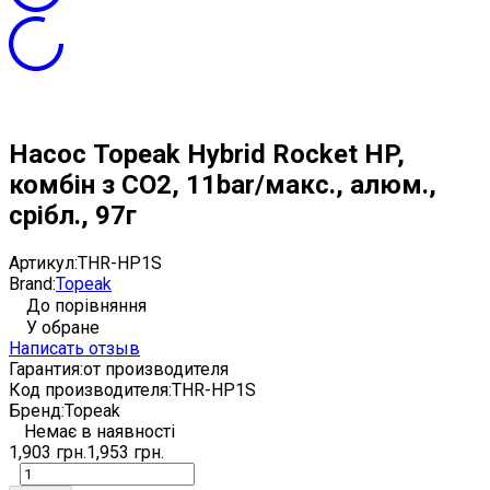
Насос Topeak Hybrid Rocket HP,
комбін з СО2, 11bar/макс., алюм.,
срібл., 97г
Артикул:
THR-HP1S
Brand:
Topeak
До порівняння
У обране
Написать отзыв
Гарантия:
от производителя
Код производителя:
THR-HP1S
Бренд:
Topeak
Немає в наявності
1,903 грн.
1,953 грн.