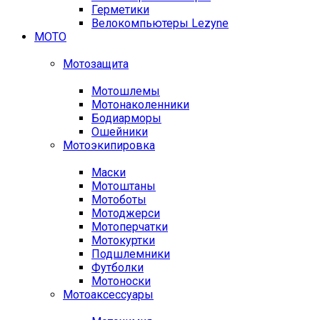
Герметики
Велокомпьютеры Lezyne
МОТО
Мотозащита
Мотошлемы
Мотонаколенники
Бодиарморы
Ошейники
Мотоэкипировка
Маски
Мотоштаны
Мотоботы
Мотоджерси
Мотоперчатки
Мотокуртки
Подшлемники
Футболки
Мотоноски
Мотоаксессуары