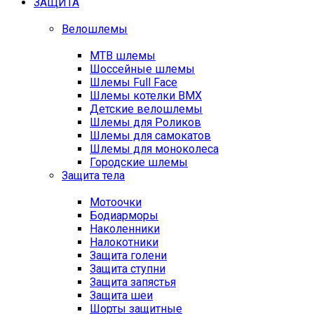
ЗАЩИТА
Велошлемы
MTB шлемы
Шоссейные шлемы
Шлемы Full Face
Шлемы котелки BMX
Детские велошлемы
Шлемы для Роликов
Шлемы для самокатов
Шлемы для моноколеса
Городские шлемы
Защита тела
Мотоочки
Бодиарморы
Наколенники
Налокотники
Защита голени
Защита ступни
Защита запястья
Защита шеи
Шорты защитные