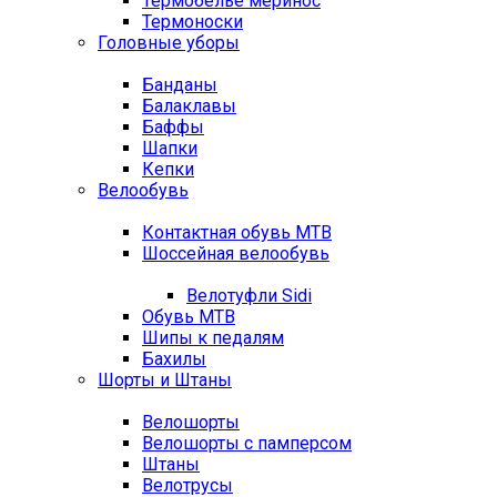
Термобелье меринос
Термоноски
Головные уборы
Банданы
Балаклавы
Баффы
Шапки
Кепки
Велообувь
Контактная обувь MTB
Шоссейная велообувь
Велотуфли Sidi
Обувь MTB
Шипы к педалям
Бахилы
Шорты и Штаны
Велошорты
Велошорты с памперсом
Штаны
Велотрусы