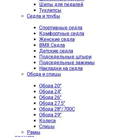
Шипы для педалей
Туклипсы
Седла и трубы
Спортивные седла
Комфортные седла
Женские седла
BMX Седла
Детские седла
Подседельные штыри
Подседельные зажимы
Накладки на седла
Обода и спицы
Обода 20"
Обода 24"
Обода 26"
Обода 27.5"
Обода 28"/700C
Обода 29"
Колеса
Спицы
Рамы