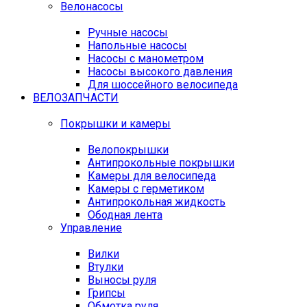
Велонасосы
Ручные насосы
Напольные насосы
Насосы с манометром
Насосы высокого давления
Для шоссейного велосипеда
ВЕЛОЗАПЧАСТИ
Покрышки и камеры
Велопокрышки
Антипрокольные покрышки
Камеры для велосипеда
Камеры с герметиком
Антипрокольная жидкость
Ободная лента
Управление
Вилки
Втулки
Выносы руля
Грипсы
Обмотка руля