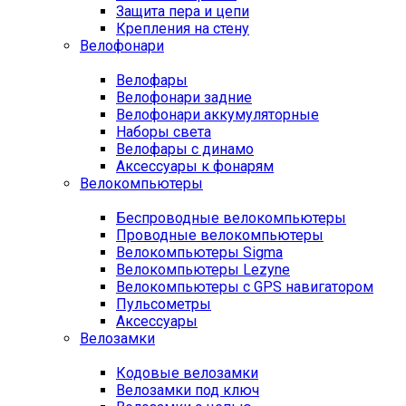
Защита пера и цепи
Крепления на стену
Велофонари
Велофары
Велофонари задние
Велофонари аккумуляторные
Наборы света
Велофары с динамо
Аксессуары к фонарям
Велокомпьютеры
Беспроводные велокомпьютеры
Проводные велокомпьютеры
Велокомпьютеры Sigma
Велокомпьютеры Lezyne
Велокомпьютеры с GPS навигатором
Пульсометры
Аксессуары
Велозамки
Кодовые велозамки
Велозамки под ключ