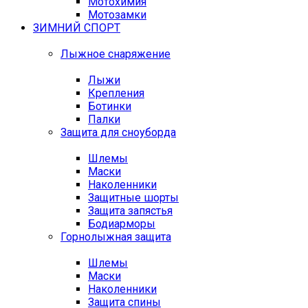
Мотохимия
Мотозамки
ЗИМНИЙ СПОРТ
Лыжное снаряжение
Лыжи
Крепления
Ботинки
Палки
Защита для сноуборда
Шлемы
Маски
Наколенники
Защитные шорты
Защита запястья
Бодиарморы
Горнолыжная защита
Шлемы
Маски
Наколенники
Защита спины