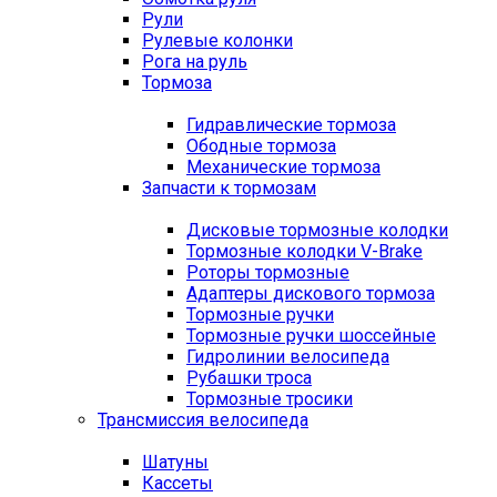
Рули
Рулевые колонки
Рога на руль
Тормоза
Гидравлические тормоза
Ободные тормоза
Механические тормоза
Запчасти к тормозам
Дисковые тормозные колодки
Тормозные колодки V-Brake
Роторы тормозные
Адаптеры дискового тормоза
Тормозные ручки
Тормозные ручки шоссейные
Гидролинии велосипеда
Рубашки троса
Тормозные тросики
Трансмиссия велосипеда
Шатуны
Кассеты