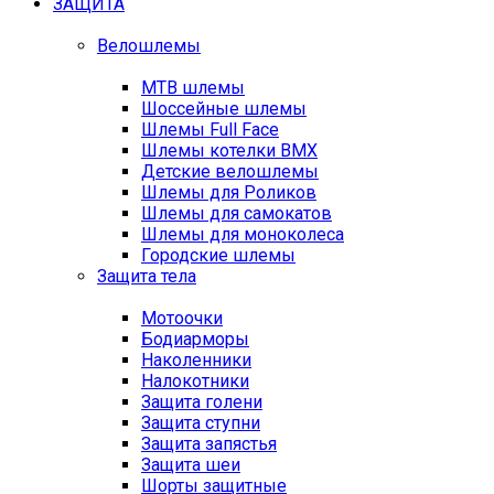
ЗАЩИТА
Велошлемы
MTB шлемы
Шоссейные шлемы
Шлемы Full Face
Шлемы котелки BMX
Детские велошлемы
Шлемы для Роликов
Шлемы для самокатов
Шлемы для моноколеса
Городские шлемы
Защита тела
Мотоочки
Бодиарморы
Наколенники
Налокотники
Защита голени
Защита ступни
Защита запястья
Защита шеи
Шорты защитные