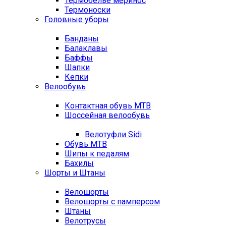
Термобелье меринос
Термоноски
Головные уборы
Банданы
Балаклавы
Баффы
Шапки
Кепки
Велообувь
Контактная обувь MTB
Шоссейная велообувь
Велотуфли Sidi
Обувь MTB
Шипы к педалям
Бахилы
Шорты и Штаны
Велошорты
Велошорты с памперсом
Штаны
Велотрусы