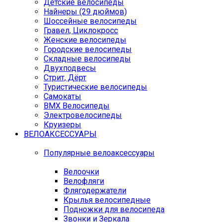
Детские велосипеды
Найнеры (29 дюймов)
Шоссейные велосипеды
Гравел, Циклокросс
Женские велосипеды
Городcкие велосипеды
Складные велосипеды
Двухподвесы
Стрит, Дёрт
Туристические велосипеды
Самокаты
BMX Велосипеды
Электровелосипеды
Круизеры
ВЕЛОАКСЕССУАРЫ
Популярные велоаксессуары
Велоочки
Велофляги
Флягодержатели
Крылья велосипедные
Подножки для велосипеда
Звонки и Зеркала