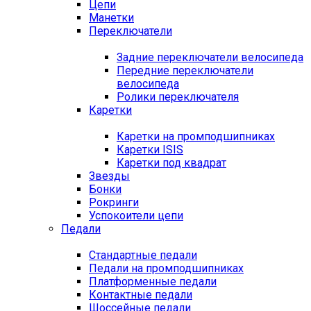
Цепи
Манетки
Переключатели
Задние переключатели велосипеда
Передние переключатели
велосипеда
Ролики переключателя
Каретки
Каретки на промподшипниках
Каретки ISIS
Каретки под квадрат
Звезды
Бонки
Рокринги
Успокоители цепи
Педали
Стандартные педали
Педали на промподшипниках
Платформенные педали
Контактные педали
Шоссейные педали