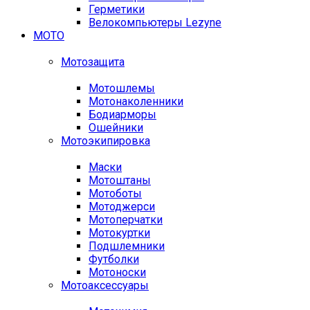
Герметики
Велокомпьютеры Lezyne
МОТО
Мотозащита
Мотошлемы
Мотонаколенники
Бодиарморы
Ошейники
Мотоэкипировка
Маски
Мотоштаны
Мотоботы
Мотоджерси
Мотоперчатки
Мотокуртки
Подшлемники
Футболки
Мотоноски
Мотоаксессуары