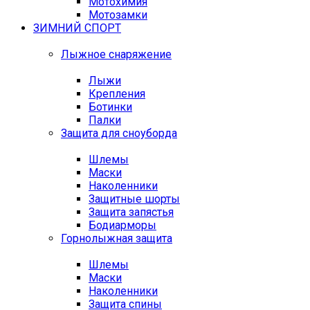
Мотохимия
Мотозамки
ЗИМНИЙ СПОРТ
Лыжное снаряжение
Лыжи
Крепления
Ботинки
Палки
Защита для сноуборда
Шлемы
Маски
Наколенники
Защитные шорты
Защита запястья
Бодиарморы
Горнолыжная защита
Шлемы
Маски
Наколенники
Защита спины