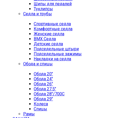
Шипы для педалей
Туклипсы
Седла и трубы
Спортивные седла
Комфортные седла
Женские седла
BMX Седла
Детские седла
Подседельные штыри
Подседельные зажимы
Накладки на седла
Обода и спицы
Обода 20"
Обода 24"
Обода 26"
Обода 27.5"
Обода 28"/700C
Обода 29"
Колеса
Спицы
Рамы