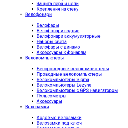
Защита пера и цепи
Крепления на стену
Велофонари
Велофары
Велофонари задние
Велофонари аккумуляторные
Наборы света
Велофары с динамо
Аксессуары к фонарям
Велокомпьютеры
Беспроводные велокомпьютеры
Проводные велокомпьютеры
Велокомпьютеры Sigma
Велокомпьютеры Lezyne
Велокомпьютеры с GPS навигатором
Пульсометры
Аксессуары
Велозамки
Кодовые велозамки
Велозамки под ключ