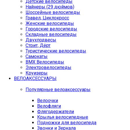
Детские велосипеды
Найнеры (29 дюймов)
Шоссейные велосипеды
Гравел, Циклокросс
Женские велосипеды
Городcкие велосипеды
Складные велосипеды
Двухподвесы
Стрит, Дёрт
Туристические велосипеды
Самокаты
BMX Велосипеды
Электровелосипеды
Круизеры
ВЕЛОАКСЕССУАРЫ
Популярные велоаксессуары
Велоочки
Велофляги
Флягодержатели
Крылья велосипедные
Подножки для велосипеда
Звонки и Зеркала