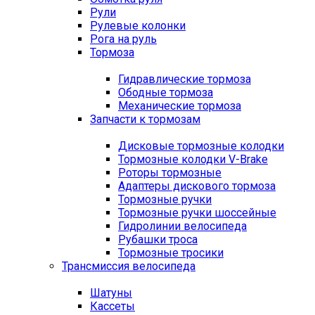
Рули
Рулевые колонки
Рога на руль
Тормоза
Гидравлические тормоза
Ободные тормоза
Механические тормоза
Запчасти к тормозам
Дисковые тормозные колодки
Тормозные колодки V-Brake
Роторы тормозные
Адаптеры дискового тормоза
Тормозные ручки
Тормозные ручки шоссейные
Гидролинии велосипеда
Рубашки троса
Тормозные тросики
Трансмиссия велосипеда
Шатуны
Кассеты