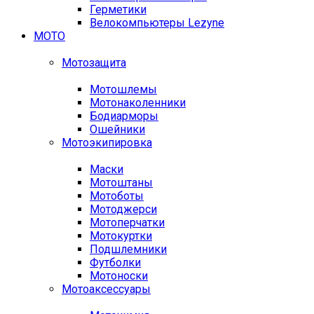
Герметики
Велокомпьютеры Lezyne
МОТО
Мотозащита
Мотошлемы
Мотонаколенники
Бодиарморы
Ошейники
Мотоэкипировка
Маски
Мотоштаны
Мотоботы
Мотоджерси
Мотоперчатки
Мотокуртки
Подшлемники
Футболки
Мотоноски
Мотоаксессуары