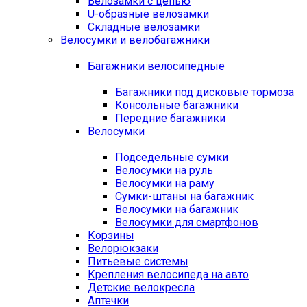
Велозамки с цепью
U-образные велозамки
Складные велозамки
Велосумки и велобагажники
Багажники велосипедные
Багажники под дисковые тормоза
Консольные багажники
Передние багажники
Велосумки
Подседельные сумки
Велосумки на руль
Велосумки на раму
Сумки-штаны на багажник
Велосумки на багажник
Велосумки для смартфонов
Корзины
Велорюкзаки
Питьевые системы
Крепления велосипеда на авто
Детские велокресла
Аптечки