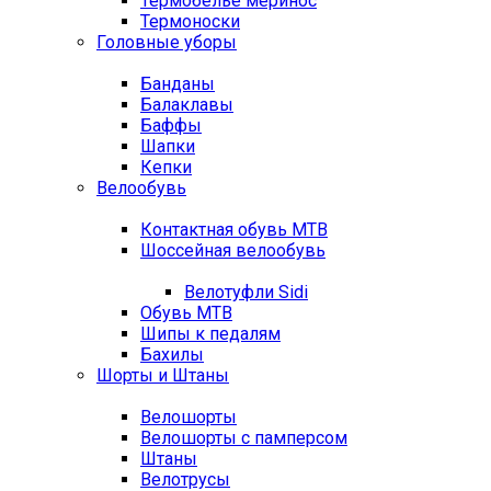
Термобелье меринос
Термоноски
Головные уборы
Банданы
Балаклавы
Баффы
Шапки
Кепки
Велообувь
Контактная обувь MTB
Шоссейная велообувь
Велотуфли Sidi
Обувь MTB
Шипы к педалям
Бахилы
Шорты и Штаны
Велошорты
Велошорты с памперсом
Штаны
Велотрусы