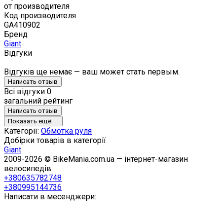
от производителя
Код производителя
GA410902
Бренд
Giant
Відгуки
Відгуків ще немає — ваш может стать первым.
Написать отзыв
Всі відгуки
0
загальний рейтинг
Написать отзыв
Показать ещё
Категорії:
Обмотка руля
Добірки товарів в категорії
Giant
2009-2026 © BikeMania.com.ua — інтернет-магазин
велосипедів
+380635782748
+380995144736
Написати в месенджери: