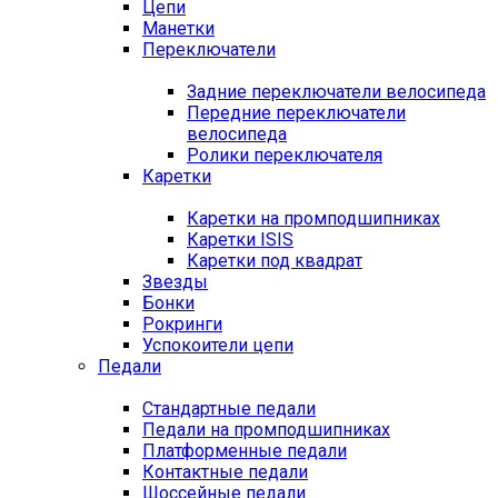
Цепи
Манетки
Переключатели
Задние переключатели велосипеда
Передние переключатели
велосипеда
Ролики переключателя
Каретки
Каретки на промподшипниках
Каретки ISIS
Каретки под квадрат
Звезды
Бонки
Рокринги
Успокоители цепи
Педали
Стандартные педали
Педали на промподшипниках
Платформенные педали
Контактные педали
Шоссейные педали