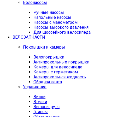
Велонасосы
Ручные насосы
Напольные насосы
Насосы с манометром
Насосы высокого давления
Для шоссейного велосипеда
ВЕЛОЗАПЧАСТИ
Покрышки и камеры
Велопокрышки
Антипрокольные покрышки
Камеры для велосипеда
Камеры с герметиком
Антипрокольная жидкость
Ободная лента
Управление
Вилки
Втулки
Выносы руля
Грипсы
Обмотка руля