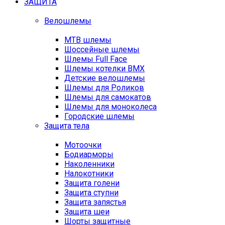
ЗАЩИТА
Велошлемы
MTB шлемы
Шоссейные шлемы
Шлемы Full Face
Шлемы котелки BMX
Детские велошлемы
Шлемы для Роликов
Шлемы для самокатов
Шлемы для моноколеса
Городские шлемы
Защита тела
Мотоочки
Бодиарморы
Наколенники
Налокотники
Защита голени
Защита ступни
Защита запястья
Защита шеи
Шорты защитные