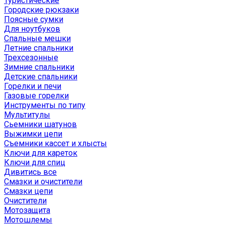
Туристические
Городские рюкзаки
Поясные сумки
Для ноутбуков
Спальные мешки
Летние спальники
Трехсезонные
Зимние спальники
Детские спальники
Горелки и печи
Газовые горелки
Инструменты по типу
Мультитулы
Сьемники шатунов
Выжимки цепи
Съемники кассет и хлысты
Ключи для кареток
Ключи для спиц
Дивитись все
Смазки и очистители
Смазки цепи
Очистители
Мотозащита
Мотошлемы