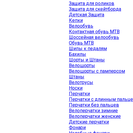
Защита для роликов
Защита для скейтборда
Детская Защита
Кепки
Велообувь
Контактная обувь MTB
Шоссейная велообувь
Обувь MTB
Шипы к педалям
Бахилы
Шорты и Штаны
Велошорты
Велошорты с памперсом
Штаны
Велотрусы
Носки
Перчатки
Перчатки с длинным пальц
Перчатки без пальцев
Велоперчатки зимние
Велоперчатки женские
Детские перчатки
Фонари