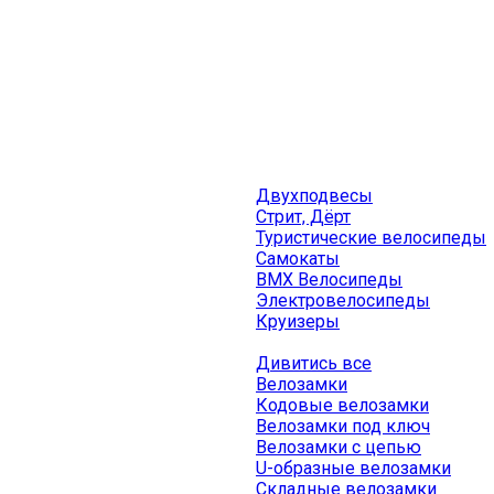
Двухподвесы
Стрит, Дёрт
Туристические велосипеды
Самокаты
BMX Велосипеды
Электровелосипеды
Круизеры
Дивитись все
Велозамки
Кодовые велозамки
Велозамки под ключ
Велозамки с цепью
U-образные велозамки
Складные велозамки