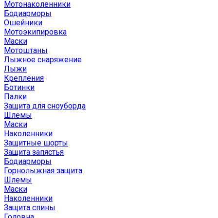
Мотонаколенники
Бодиарморы
Ошейники
Мотоэкипировка
Маски
Мотоштаны
Лыжное снаряжение
Лыжи
Крепления
Ботинки
Палки
Защита для сноуборда
Шлемы
Маски
Наколенники
Защитные шорты
Защита запястья
Бодиарморы
Горнолыжная защита
Шлемы
Маски
Наколенники
Защита спины
Головна