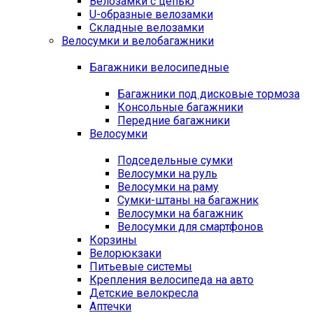
Велозамки с цепью
U-образные велозамки
Складные велозамки
Велосумки и велобагажники
Багажники велосипедные
Багажники под дисковые тормоза
Консольные багажники
Передние багажники
Велосумки
Подседельные сумки
Велосумки на руль
Велосумки на раму
Сумки-штаны на багажник
Велосумки на багажник
Велосумки для смартфонов
Корзины
Велорюкзаки
Питьевые системы
Крепления велосипеда на авто
Детские велокресла
Аптечки