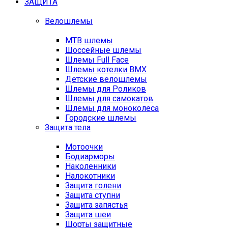
ЗАЩИТА
Велошлемы
MTB шлемы
Шоссейные шлемы
Шлемы Full Face
Шлемы котелки BMX
Детские велошлемы
Шлемы для Роликов
Шлемы для самокатов
Шлемы для моноколеса
Городские шлемы
Защита тела
Мотоочки
Бодиарморы
Наколенники
Налокотники
Защита голени
Защита ступни
Защита запястья
Защита шеи
Шорты защитные