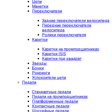
Цепи
Манетки
Переключатели
Задние переключатели велосипеда
Передние переключатели
велосипеда
Ролики переключателя
Каретки
Каретки на промподшипниках
Каретки ISIS
Каретки под квадрат
Звезды
Бонки
Рокринги
Успокоители цепи
Педали
Стандартные педали
Педали на промподшипниках
Платформенные педали
Контактные педали
Шоссейные педали