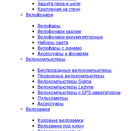
Защита пера и цепи
Крепления на стену
Велофонари
Велофары
Велофонари задние
Велофонари аккумуляторные
Наборы света
Велофары с динамо
Аксессуары к фонарям
Велокомпьютеры
Беспроводные велокомпьютеры
Проводные велокомпьютеры
Велокомпьютеры Sigma
Велокомпьютеры Lezyne
Велокомпьютеры с GPS навигатором
Пульсометры
Аксессуары
Велозамки
Кодовые велозамки
Велозамки под ключ