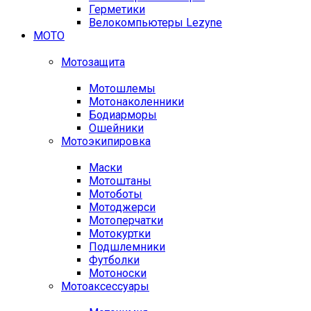
Герметики
Велокомпьютеры Lezyne
МОТО
Мотозащита
Мотошлемы
Мотонаколенники
Бодиарморы
Ошейники
Мотоэкипировка
Маски
Мотоштаны
Мотоботы
Мотоджерси
Мотоперчатки
Мотокуртки
Подшлемники
Футболки
Мотоноски
Мотоаксессуары