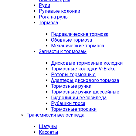
Рули
Рулевые колонки
Рога на руль
Тормоза
Гидравлические тормоза
Ободные тормоза
Механические тормоза
Запчасти к тормозам
Дисковые тормозные колодки
Тормозные колодки V-Brake
Роторы тормозные
Адаптеры дискового тормоза
Тормозные ручки
Тормозные ручки шоссейные
Гидролинии велосипеда
Рубашки троса
Тормозные тросики
Трансмиссия велосипеда
Шатуны
Кассеты