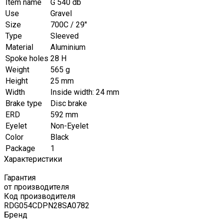
Item name
G 540 db
Use
Gravel
Size
700C / 29''
Type
Sleeved
Material
Aluminium
Spoke holes
28 H
Weight
565 g
Height
25 mm
Width
Inside width: 24 mm
Brake type
Disc brake
ERD
592 mm
Eyelet
Non-Eyelet
Color
Black
Package
1
Характеристики
Гарантия
от производителя
Код производителя
RDG054CDPN28SA0782
Бренд