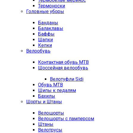
Термобелье меринос
Термоноски
Головные уборы
Банданы
Балаклавы
Баффы
Шапки
Кепки
Велообувь
Контактная обувь MTB
Шоссейная велообувь
Велотуфли Sidi
Обувь MTB
Шипы к педалям
Бахилы
Шорты и Штаны
Велошорты
Велошорты с памперсом
Штаны
Велотрусы