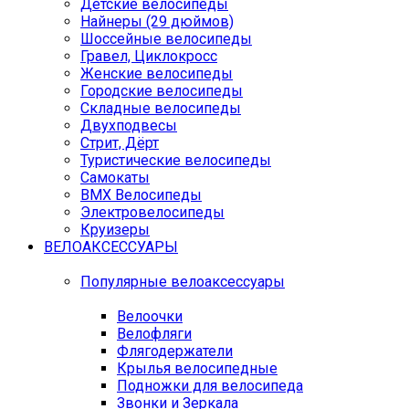
Детские велосипеды
Найнеры (29 дюймов)
Шоссейные велосипеды
Гравел, Циклокросс
Женские велосипеды
Городcкие велосипеды
Складные велосипеды
Двухподвесы
Стрит, Дёрт
Туристические велосипеды
Самокаты
BMX Велосипеды
Электровелосипеды
Круизеры
ВЕЛОАКСЕССУАРЫ
Популярные велоаксессуары
Велоочки
Велофляги
Флягодержатели
Крылья велосипедные
Подножки для велосипеда
Звонки и Зеркала