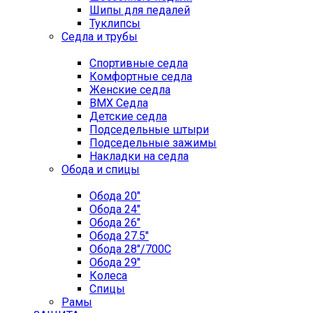
Шипы для педалей
Туклипсы
Седла и трубы
Спортивные седла
Комфортные седла
Женские седла
BMX Седла
Детские седла
Подседельные штыри
Подседельные зажимы
Накладки на седла
Обода и спицы
Обода 20"
Обода 24"
Обода 26"
Обода 27.5"
Обода 28"/700C
Обода 29"
Колеса
Спицы
Рамы