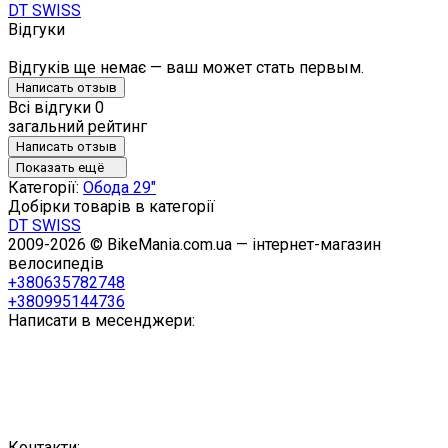
DT SWISS
Відгуки
Відгуків ще немає — ваш может стать первым.
Написать отзыв
Всі відгуки
0
загальний рейтинг
Написать отзыв
Показать ещё
Категорії:
Обода 29"
Добірки товарів в категорії
DT SWISS
2009-2026 © BikeMania.com.ua — інтернет-магазин
велосипедів
+380635782748
+380995144736
Написати в месенджери:
Контакти: