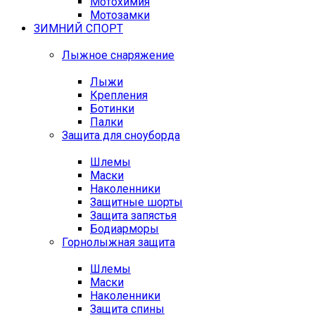
Мотохимия
Мотозамки
ЗИМНИЙ СПОРТ
Лыжное снаряжение
Лыжи
Крепления
Ботинки
Палки
Защита для сноуборда
Шлемы
Маски
Наколенники
Защитные шорты
Защита запястья
Бодиарморы
Горнолыжная защита
Шлемы
Маски
Наколенники
Защита спины