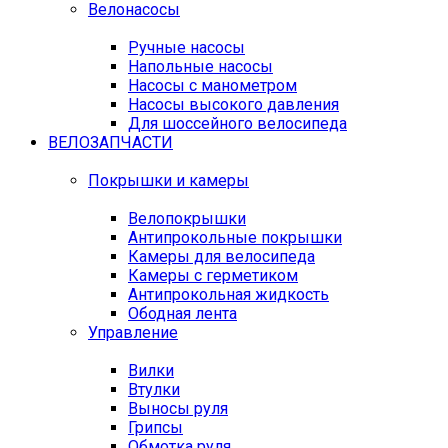
Велонасосы
Ручные насосы
Напольные насосы
Насосы с манометром
Насосы высокого давления
Для шоссейного велосипеда
ВЕЛОЗАПЧАСТИ
Покрышки и камеры
Велопокрышки
Антипрокольные покрышки
Камеры для велосипеда
Камеры с герметиком
Антипрокольная жидкость
Ободная лента
Управление
Вилки
Втулки
Выносы руля
Грипсы
Обмотка руля