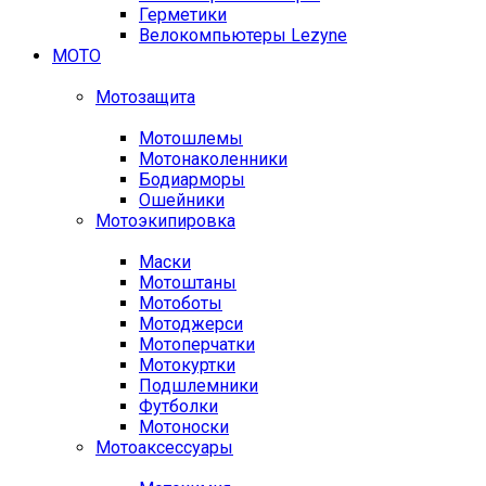
Герметики
Велокомпьютеры Lezyne
МОТО
Мотозащита
Мотошлемы
Мотонаколенники
Бодиарморы
Ошейники
Мотоэкипировка
Маски
Мотоштаны
Мотоботы
Мотоджерси
Мотоперчатки
Мотокуртки
Подшлемники
Футболки
Мотоноски
Мотоаксессуары