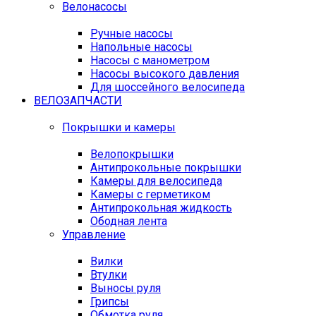
Велонасосы
Ручные насосы
Напольные насосы
Насосы с манометром
Насосы высокого давления
Для шоссейного велосипеда
ВЕЛОЗАПЧАСТИ
Покрышки и камеры
Велопокрышки
Антипрокольные покрышки
Камеры для велосипеда
Камеры с герметиком
Антипрокольная жидкость
Ободная лента
Управление
Вилки
Втулки
Выносы руля
Грипсы
Обмотка руля