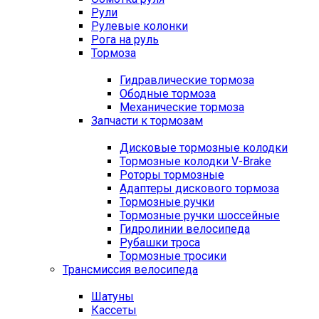
Рули
Рулевые колонки
Рога на руль
Тормоза
Гидравлические тормоза
Ободные тормоза
Механические тормоза
Запчасти к тормозам
Дисковые тормозные колодки
Тормозные колодки V-Brake
Роторы тормозные
Адаптеры дискового тормоза
Тормозные ручки
Тормозные ручки шоссейные
Гидролинии велосипеда
Рубашки троса
Тормозные тросики
Трансмиссия велосипеда
Шатуны
Кассеты