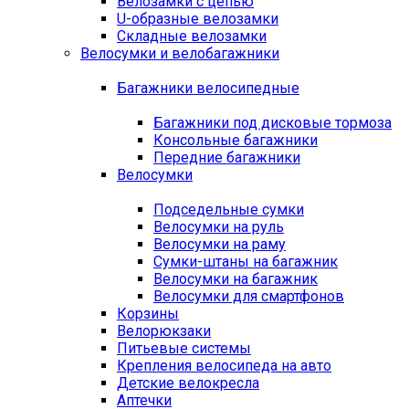
Велозамки с цепью
U-образные велозамки
Складные велозамки
Велосумки и велобагажники
Багажники велосипедные
Багажники под дисковые тормоза
Консольные багажники
Передние багажники
Велосумки
Подседельные сумки
Велосумки на руль
Велосумки на раму
Сумки-штаны на багажник
Велосумки на багажник
Велосумки для смартфонов
Корзины
Велорюкзаки
Питьевые системы
Крепления велосипеда на авто
Детские велокресла
Аптечки