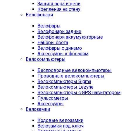
Защита пера и цепи
Крепления на стену
Велофонари
Велофары
Велофонари задние
Велофонари аккумуляторные
Наборы света
Велофары с динамо
Аксессуары к фонарям
Велокомпьютеры
Беспроводные велокомпьютеры
Проводные велокомпьютеры
Велокомпьютеры Sigma
Велокомпьютеры Lezyne
Велокомпьютеры с GPS навигатором
Пульсометры
Аксессуары
Велозамки
Кодовые велозамки
Велозамки под ключ