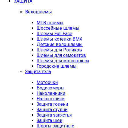
ЗАЩИТА
Велошлемы
MTB шлемы
Шоссейные шлемы
Шлемы Full Face
Шлемы котелки BMX
Детские велошлемы
Шлемы для Роликов
Шлемы для самокатов
Шлемы для моноколеса
Городские шлемы
Защита тела
Мотоочки
Бодиарморы
Наколенники
Налокотники
Защита голени
Защита ступни
Защита запястья
Защита шеи
Шорты защитные