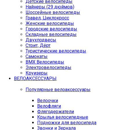
Детские велосипеды
Найнеры (29 дюймов)
Шоссейные велосипеды
Гравел, Циклокросс
Женские велосипеды
Городcкие велосипеды
Складные велосипеды
Двухподвесы
Стрит, Дёрт
Туристические велосипеды
Самокаты
BMX Велосипеды
Электровелосипеды
Круизеры
ВЕЛОАКСЕССУАРЫ
Популярные велоаксессуары
Велоочки
Велофляги
Флягодержатели
Крылья велосипедные
Подножки для велосипеда
Звонки и Зеркала