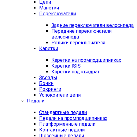
Цепи
Манетки
Переключатели
Задние переключатели велосипеда
Передние переключатели
велосипеда
Ролики переключателя
Каретки
Каретки на промподшипниках
Каретки ISIS
Каретки под квадрат
Звезды
Бонки
Рокринги
Успокоители цепи
Педали
Стандартные педали
Педали на промподшипниках
Платформенные педали
Контактные педали
Шоссейные педали