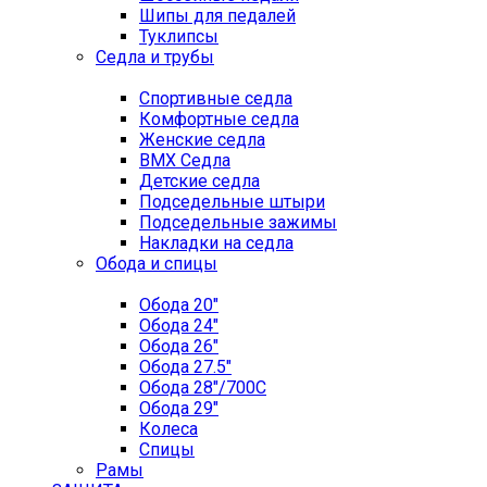
Шипы для педалей
Туклипсы
Седла и трубы
Спортивные седла
Комфортные седла
Женские седла
BMX Седла
Детские седла
Подседельные штыри
Подседельные зажимы
Накладки на седла
Обода и спицы
Обода 20"
Обода 24"
Обода 26"
Обода 27.5"
Обода 28"/700C
Обода 29"
Колеса
Спицы
Рамы