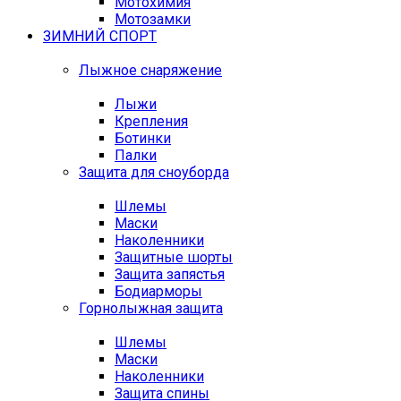
Мотохимия
Мотозамки
ЗИМНИЙ СПОРТ
Лыжное снаряжение
Лыжи
Крепления
Ботинки
Палки
Защита для сноуборда
Шлемы
Маски
Наколенники
Защитные шорты
Защита запястья
Бодиарморы
Горнолыжная защита
Шлемы
Маски
Наколенники
Защита спины