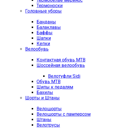
Термобелье меринос
Термоноски
Головные уборы
Банданы
Балаклавы
Баффы
Шапки
Кепки
Велообувь
Контактная обувь MTB
Шоссейная велообувь
Велотуфли Sidi
Обувь MTB
Шипы к педалям
Бахилы
Шорты и Штаны
Велошорты
Велошорты с памперсом
Штаны
Велотрусы