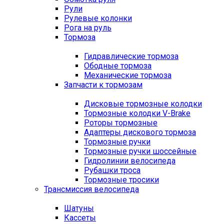
Рули
Рулевые колонки
Рога на руль
Тормоза
Гидравлические тормоза
Ободные тормоза
Механические тормоза
Запчасти к тормозам
Дисковые тормозные колодки
Тормозные колодки V-Brake
Роторы тормозные
Адаптеры дискового тормоза
Тормозные ручки
Тормозные ручки шоссейные
Гидролинии велосипеда
Рубашки троса
Тормозные тросики
Трансмиссия велосипеда
Шатуны
Кассеты