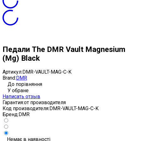
Педали The DMR Vault Magnesium
(Mg) Black
Артикул:
DMR-VAULT-MAG-C-K
Brand:
DMR
До порівняння
У обране
Написать отзыв
Гарантия:
от производителя
Код производителя:
DMR-VAULT-MAG-C-K
Бренд:
DMR
Немає в наявності