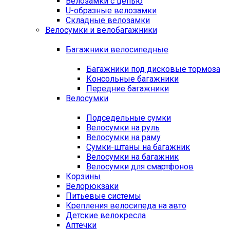
Велозамки с цепью
U-образные велозамки
Складные велозамки
Велосумки и велобагажники
Багажники велосипедные
Багажники под дисковые тормоза
Консольные багажники
Передние багажники
Велосумки
Подседельные сумки
Велосумки на руль
Велосумки на раму
Сумки-штаны на багажник
Велосумки на багажник
Велосумки для смартфонов
Корзины
Велорюкзаки
Питьевые системы
Крепления велосипеда на авто
Детские велокресла
Аптечки