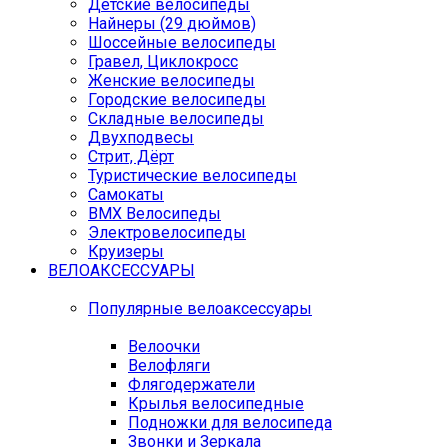
Детские велосипеды
Найнеры (29 дюймов)
Шоссейные велосипеды
Гравел, Циклокросс
Женские велосипеды
Городcкие велосипеды
Складные велосипеды
Двухподвесы
Стрит, Дёрт
Туристические велосипеды
Самокаты
BMX Велосипеды
Электровелосипеды
Круизеры
ВЕЛОАКСЕССУАРЫ
Популярные велоаксессуары
Велоочки
Велофляги
Флягодержатели
Крылья велосипедные
Подножки для велосипеда
Звонки и Зеркала