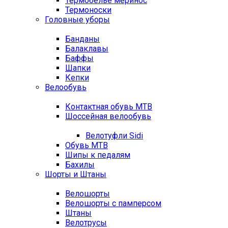
Термобелье меринос
Термоноски
Головные уборы
Банданы
Балаклавы
Баффы
Шапки
Кепки
Велообувь
Контактная обувь MTB
Шоссейная велообувь
Велотуфли Sidi
Обувь MTB
Шипы к педалям
Бахилы
Шорты и Штаны
Велошорты
Велошорты с памперсом
Штаны
Велотрусы