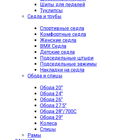
Шипы для педалей
Туклипсы
Седла и трубы
Спортивные седла
Комфортные седла
Женские седла
BMX Седла
Детские седла
Подседельные штыри
Подседельные зажимы
Накладки на седла
Обода и спицы
Обода 20"
Обода 24"
Обода 26"
Обода 27.5"
Обода 28"/700C
Обода 29"
Колеса
Спицы
Рамы