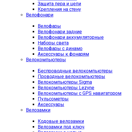
Защита пера и цепи
Крепления на стену
Велофонари
Велофары
Велофонари задние
Велофонари аккумуляторные
Наборы света
Велофары с динамо
Аксессуары к фонарям
Велокомпьютеры
Беспроводные велокомпьютеры
Проводные велокомпьютеры
Велокомпьютеры Sigma
Велокомпьютеры Lezyne
Велокомпьютеры с GPS навигатором
Пульсометры
Аксессуары
Велозамки
Кодовые велозамки
Велозамки под ключ