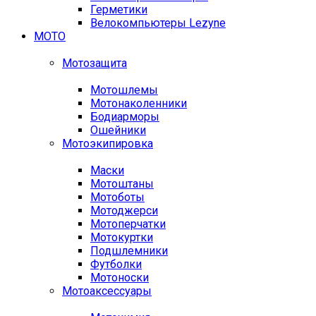
Герметики
Велокомпьютеры Lezyne
МОТО
Мотозащита
Мотошлемы
Мотонаколенники
Бодиарморы
Ошейники
Мотоэкипировка
Маски
Мотоштаны
Мотоботы
Мотоджерси
Мотоперчатки
Мотокуртки
Подшлемники
Футболки
Мотоноски
Мотоаксессуары