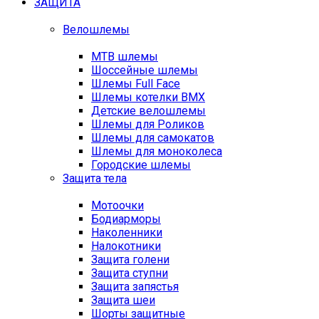
ЗАЩИТА
Велошлемы
MTB шлемы
Шоссейные шлемы
Шлемы Full Face
Шлемы котелки BMX
Детские велошлемы
Шлемы для Роликов
Шлемы для самокатов
Шлемы для моноколеса
Городские шлемы
Защита тела
Мотоочки
Бодиарморы
Наколенники
Налокотники
Защита голени
Защита ступни
Защита запястья
Защита шеи
Шорты защитные