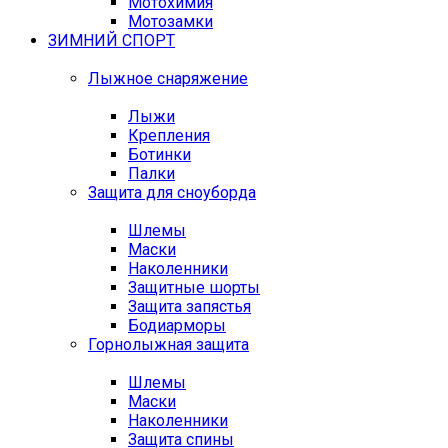
Мотохимия
Мотозамки
ЗИМНИЙ СПОРТ
Лыжное снаряжение
Лыжи
Крепления
Ботинки
Палки
Защита для сноуборда
Шлемы
Маски
Наколенники
Защитные шорты
Защита запястья
Бодиарморы
Горнолыжная защита
Шлемы
Маски
Наколенники
Защита спины