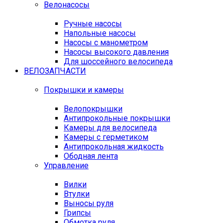
Велонасосы
Ручные насосы
Напольные насосы
Насосы с манометром
Насосы высокого давления
Для шоссейного велосипеда
ВЕЛОЗАПЧАСТИ
Покрышки и камеры
Велопокрышки
Антипрокольные покрышки
Камеры для велосипеда
Камеры с герметиком
Антипрокольная жидкость
Ободная лента
Управление
Вилки
Втулки
Выносы руля
Грипсы
Обмотка руля