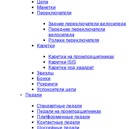
Цепи
Манетки
Переключатели
Задние переключатели велосипеда
Передние переключатели
велосипеда
Ролики переключателя
Каретки
Каретки на промподшипниках
Каретки ISIS
Каретки под квадрат
Звезды
Бонки
Рокринги
Успокоители цепи
Педали
Стандартные педали
Педали на промподшипниках
Платформенные педали
Контактные педали
Шоссейные педали