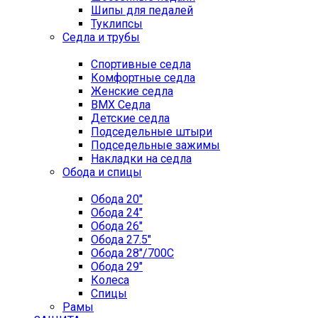
Шипы для педалей
Туклипсы
Седла и трубы
Спортивные седла
Комфортные седла
Женские седла
BMX Седла
Детские седла
Подседельные штыри
Подседельные зажимы
Накладки на седла
Обода и спицы
Обода 20"
Обода 24"
Обода 26"
Обода 27.5"
Обода 28"/700C
Обода 29"
Колеса
Спицы
Рамы