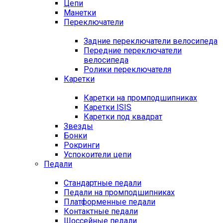
Цепи
Манетки
Переключатели
Задние переключатели велосипеда
Передние переключатели
велосипеда
Ролики переключателя
Каретки
Каретки на промподшипниках
Каретки ISIS
Каретки под квадрат
Звезды
Бонки
Рокринги
Успокоители цепи
Педали
Стандартные педали
Педали на промподшипниках
Платформенные педали
Контактные педали
Шоссейные педали