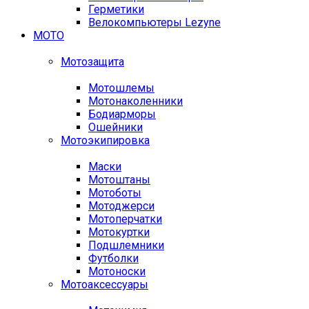
Герметики
Велокомпьютеры Lezyne
МОТО
Мотозащита
Мотошлемы
Мотонаколенники
Бодиарморы
Ошейники
Мотоэкипировка
Маски
Мотоштаны
Мотоботы
Мотоджерси
Мотоперчатки
Мотокуртки
Подшлемники
Футболки
Мотоноски
Мотоаксессуары