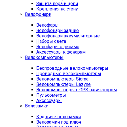
Защита пера и цепи
Крепления на стену
Велофонари
Велофары
Велофонари задние
Велофонари аккумуляторные
Наборы света
Велофары с динамо
Аксессуары к фонарям
Велокомпьютеры
Беспроводные велокомпьютеры
Проводные велокомпьютеры
Велокомпьютеры Sigma
Велокомпьютеры Lezyne
Велокомпьютеры с GPS навигатором
Пульсометры
Аксессуары
Велозамки
Кодовые велозамки
Велозамки под ключ