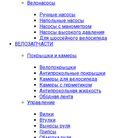
Велонасосы
Ручные насосы
Напольные насосы
Насосы с манометром
Насосы высокого давления
Для шоссейного велосипеда
ВЕЛОЗАПЧАСТИ
Покрышки и камеры
Велопокрышки
Антипрокольные покрышки
Камеры для велосипеда
Камеры с герметиком
Антипрокольная жидкость
Ободная лента
Управление
Вилки
Втулки
Выносы руля
Грипсы
Обмотка руля