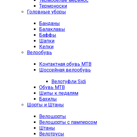
Термобелье меринос
Термоноски
Головные уборы
Банданы
Балаклавы
Баффы
Шапки
Кепки
Велообувь
Контактная обувь MTB
Шоссейная велообувь
Велотуфли Sidi
Обувь MTB
Шипы к педалям
Бахилы
Шорты и Штаны
Велошорты
Велошорты с памперсом
Штаны
Велотрусы