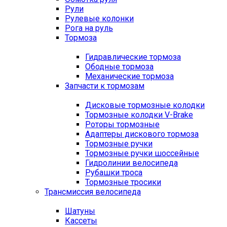
Рули
Рулевые колонки
Рога на руль
Тормоза
Гидравлические тормоза
Ободные тормоза
Механические тормоза
Запчасти к тормозам
Дисковые тормозные колодки
Тормозные колодки V-Brake
Роторы тормозные
Адаптеры дискового тормоза
Тормозные ручки
Тормозные ручки шоссейные
Гидролинии велосипеда
Рубашки троса
Тормозные тросики
Трансмиссия велосипеда
Шатуны
Кассеты