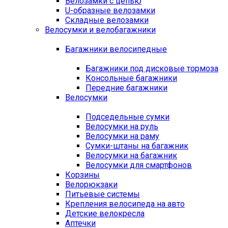
Велозамки с цепью
U-образные велозамки
Складные велозамки
Велосумки и велобагажники
Багажники велосипедные
Багажники под дисковые тормоза
Консольные багажники
Передние багажники
Велосумки
Подседельные сумки
Велосумки на руль
Велосумки на раму
Сумки-штаны на багажник
Велосумки на багажник
Велосумки для смартфонов
Корзины
Велорюкзаки
Питьевые системы
Крепления велосипеда на авто
Детские велокресла
Аптечки