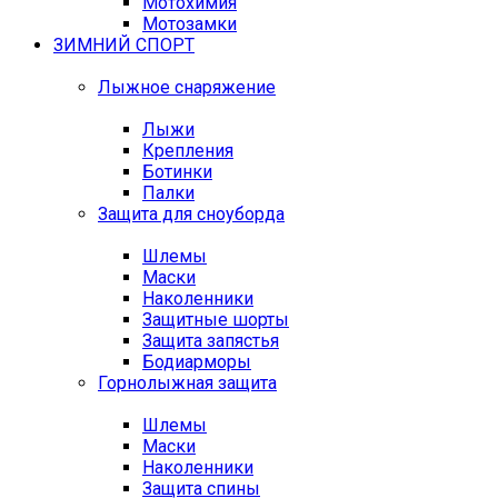
Мотохимия
Мотозамки
ЗИМНИЙ СПОРТ
Лыжное снаряжение
Лыжи
Крепления
Ботинки
Палки
Защита для сноуборда
Шлемы
Маски
Наколенники
Защитные шорты
Защита запястья
Бодиарморы
Горнолыжная защита
Шлемы
Маски
Наколенники
Защита спины