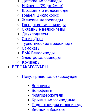
Детские велосипеды
Найнеры (29 дюймов)
Шоссейные велосипеды
Гравел, Циклокросс
Женские велосипеды
Городcкие велосипеды
Складные велосипеды
Двухподвесы
Стрит, Дёрт
Туристические велосипеды
Самокаты
BMX Велосипеды
Электровелосипеды
Круизеры
ВЕЛОАКСЕССУАРЫ
Популярные велоаксессуары
Велоочки
Велофляги
Флягодержатели
Крылья велосипедные
Подножки для велосипеда
Звонки и Зеркала