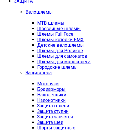
ЗАЩИТА
Велошлемы
MTB шлемы
Шоссейные шлемы
Шлемы Full Face
Шлемы котелки BMX
Детские велошлемы
Шлемы для Роликов
Шлемы для самокатов
Шлемы для моноколеса
Городские шлемы
Защита тела
Мотоочки
Бодиарморы
Наколенники
Налокотники
Защита голени
Защита ступни
Защита запястья
Защита шеи
Шорты защитные