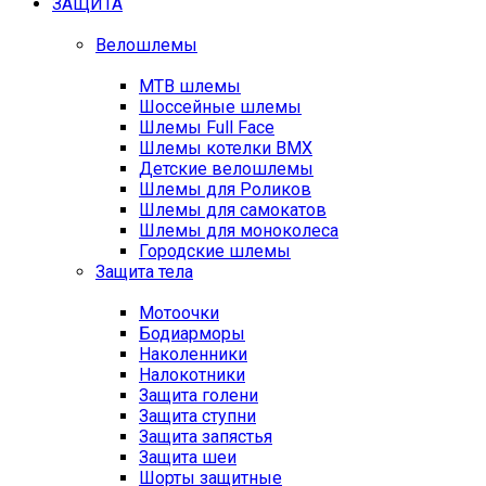
ЗАЩИТА
Велошлемы
MTB шлемы
Шоссейные шлемы
Шлемы Full Face
Шлемы котелки BMX
Детские велошлемы
Шлемы для Роликов
Шлемы для самокатов
Шлемы для моноколеса
Городские шлемы
Защита тела
Мотоочки
Бодиарморы
Наколенники
Налокотники
Защита голени
Защита ступни
Защита запястья
Защита шеи
Шорты защитные