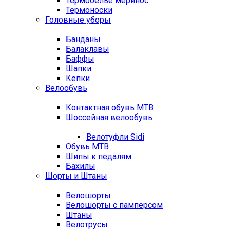
Термобелье меринос
Термоноски
Головные уборы
Банданы
Балаклавы
Баффы
Шапки
Кепки
Велообувь
Контактная обувь MTB
Шоссейная велообувь
Велотуфли Sidi
Обувь MTB
Шипы к педалям
Бахилы
Шорты и Штаны
Велошорты
Велошорты с памперсом
Штаны
Велотрусы