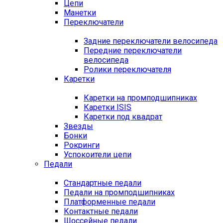
Цепи
Манетки
Переключатели
Задние переключатели велосипеда
Передние переключатели
велосипеда
Ролики переключателя
Каретки
Каретки на промподшипниках
Каретки ISIS
Каретки под квадрат
Звезды
Бонки
Рокринги
Успокоители цепи
Педали
Стандартные педали
Педали на промподшипниках
Платформенные педали
Контактные педали
Шоссейные педали