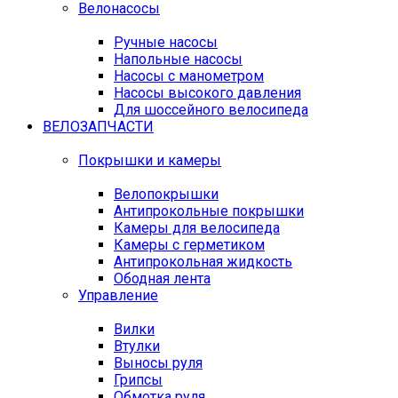
Велонасосы
Ручные насосы
Напольные насосы
Насосы с манометром
Насосы высокого давления
Для шоссейного велосипеда
ВЕЛОЗАПЧАСТИ
Покрышки и камеры
Велопокрышки
Антипрокольные покрышки
Камеры для велосипеда
Камеры с герметиком
Антипрокольная жидкость
Ободная лента
Управление
Вилки
Втулки
Выносы руля
Грипсы
Обмотка руля