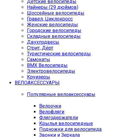
Детские велосипеды
Найнеры (29 дюймов)
Шоссейные велосипеды
Гравел, Циклокросс
Женские велосипеды
Городcкие велосипеды
Складные велосипеды
Двухподвесы
Стрит, Дёрт
Туристические велосипеды
Самокаты
BMX Велосипеды
Электровелосипеды
Круизеры
ВЕЛОАКСЕССУАРЫ
Популярные велоаксессуары
Велоочки
Велофляги
Флягодержатели
Крылья велосипедные
Подножки для велосипеда
Звонки и Зеркала