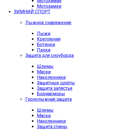
Мотохимия
Мотозамки
ЗИМНИЙ СПОРТ
Лыжное снаряжение
Лыжи
Крепления
Ботинки
Палки
Защита для сноуборда
Шлемы
Маски
Наколенники
Защитные шорты
Защита запястья
Бодиарморы
Горнолыжная защита
Шлемы
Маски
Наколенники
Защита спины