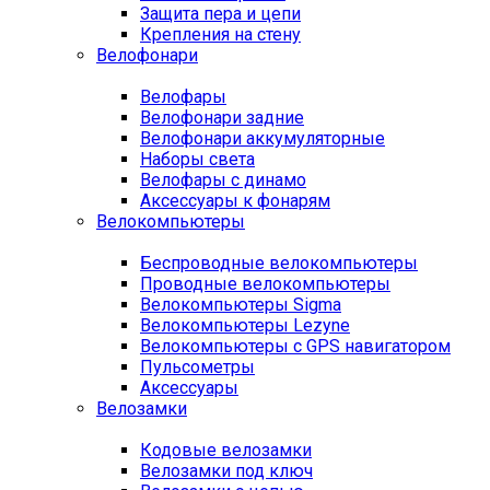
Защита пера и цепи
Крепления на стену
Велофонари
Велофары
Велофонари задние
Велофонари аккумуляторные
Наборы света
Велофары с динамо
Аксессуары к фонарям
Велокомпьютеры
Беспроводные велокомпьютеры
Проводные велокомпьютеры
Велокомпьютеры Sigma
Велокомпьютеры Lezyne
Велокомпьютеры с GPS навигатором
Пульсометры
Аксессуары
Велозамки
Кодовые велозамки
Велозамки под ключ