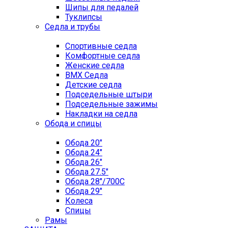
Шипы для педалей
Туклипсы
Седла и трубы
Спортивные седла
Комфортные седла
Женские седла
BMX Седла
Детские седла
Подседельные штыри
Подседельные зажимы
Накладки на седла
Обода и спицы
Обода 20"
Обода 24"
Обода 26"
Обода 27.5"
Обода 28"/700C
Обода 29"
Колеса
Спицы
Рамы