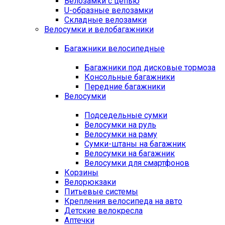
Велозамки с цепью
U-образные велозамки
Складные велозамки
Велосумки и велобагажники
Багажники велосипедные
Багажники под дисковые тормоза
Консольные багажники
Передние багажники
Велосумки
Подседельные сумки
Велосумки на руль
Велосумки на раму
Сумки-штаны на багажник
Велосумки на багажник
Велосумки для смартфонов
Корзины
Велорюкзаки
Питьевые системы
Крепления велосипеда на авто
Детские велокресла
Аптечки