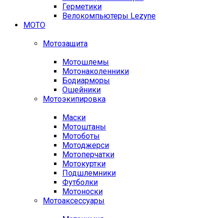
Герметики
Велокомпьютеры Lezyne
МОТО
Мотозащита
Мотошлемы
Мотонаколенники
Бодиарморы
Ошейники
Мотоэкипировка
Маски
Мотоштаны
Мотоботы
Мотоджерси
Мотоперчатки
Мотокуртки
Подшлемники
Футболки
Мотоноски
Мотоаксессуары