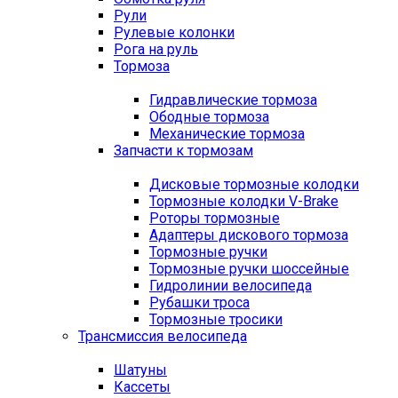
Рули
Рулевые колонки
Рога на руль
Тормоза
Гидравлические тормоза
Ободные тормоза
Механические тормоза
Запчасти к тормозам
Дисковые тормозные колодки
Тормозные колодки V-Brake
Роторы тормозные
Адаптеры дискового тормоза
Тормозные ручки
Тормозные ручки шоссейные
Гидролинии велосипеда
Рубашки троса
Тормозные тросики
Трансмиссия велосипеда
Шатуны
Кассеты