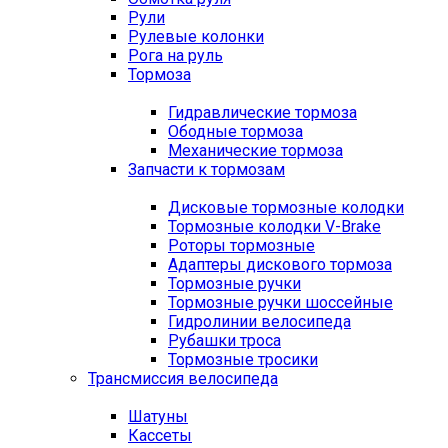
Рули
Рулевые колонки
Рога на руль
Тормоза
Гидравлические тормоза
Ободные тормоза
Механические тормоза
Запчасти к тормозам
Дисковые тормозные колодки
Тормозные колодки V-Brake
Роторы тормозные
Адаптеры дискового тормоза
Тормозные ручки
Тормозные ручки шоссейные
Гидролинии велосипеда
Рубашки троса
Тормозные тросики
Трансмиссия велосипеда
Шатуны
Кассеты