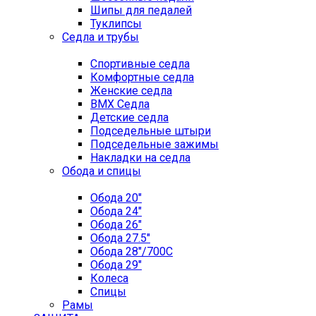
Шипы для педалей
Туклипсы
Седла и трубы
Спортивные седла
Комфортные седла
Женские седла
BMX Седла
Детские седла
Подседельные штыри
Подседельные зажимы
Накладки на седла
Обода и спицы
Обода 20"
Обода 24"
Обода 26"
Обода 27.5"
Обода 28"/700C
Обода 29"
Колеса
Спицы
Рамы