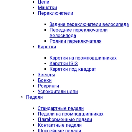
Цепи
Манетки
Переключатели
Задние переключатели велосипеда
Передние переключатели
велосипеда
Ролики переключателя
Каретки
Каретки на промподшипниках
Каретки ISIS
Каретки под квадрат
Звезды
Бонки
Рокринги
Успокоители цепи
Педали
Стандартные педали
Педали на промподшипниках
Платформенные педали
Контактные педали
Шоссейные педали