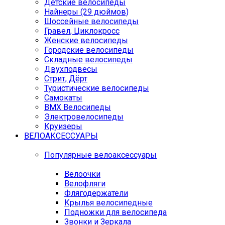
Детские велосипеды
Найнеры (29 дюймов)
Шоссейные велосипеды
Гравел, Циклокросс
Женские велосипеды
Городcкие велосипеды
Складные велосипеды
Двухподвесы
Стрит, Дёрт
Туристические велосипеды
Самокаты
BMX Велосипеды
Электровелосипеды
Круизеры
ВЕЛОАКСЕССУАРЫ
Популярные велоаксессуары
Велоочки
Велофляги
Флягодержатели
Крылья велосипедные
Подножки для велосипеда
Звонки и Зеркала