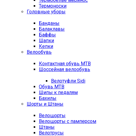
Термобелье меринос
Термоноски
Головные уборы
Банданы
Балаклавы
Баффы
Шапки
Кепки
Велообувь
Контактная обувь MTB
Шоссейная велообувь
Велотуфли Sidi
Обувь MTB
Шипы к педалям
Бахилы
Шорты и Штаны
Велошорты
Велошорты с памперсом
Штаны
Велотрусы