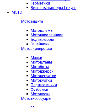
Герметики
Велокомпьютеры Lezyne
МОТО
Мотозащита
Мотошлемы
Мотонаколенники
Бодиарморы
Ошейники
Мотоэкипировка
Маски
Мотоштаны
Мотоботы
Мотоджерси
Мотоперчатки
Мотокуртки
Подшлемники
Футболки
Мотоноски
Мотоаксессуары