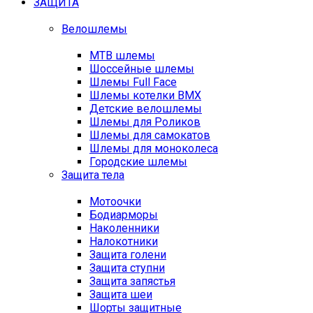
ЗАЩИТА
Велошлемы
MTB шлемы
Шоссейные шлемы
Шлемы Full Face
Шлемы котелки BMX
Детские велошлемы
Шлемы для Роликов
Шлемы для самокатов
Шлемы для моноколеса
Городские шлемы
Защита тела
Мотоочки
Бодиарморы
Наколенники
Налокотники
Защита голени
Защита ступни
Защита запястья
Защита шеи
Шорты защитные