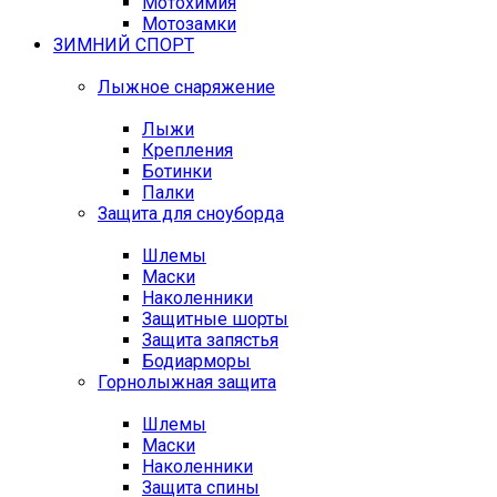
Мотохимия
Мотозамки
ЗИМНИЙ СПОРТ
Лыжное снаряжение
Лыжи
Крепления
Ботинки
Палки
Защита для сноуборда
Шлемы
Маски
Наколенники
Защитные шорты
Защита запястья
Бодиарморы
Горнолыжная защита
Шлемы
Маски
Наколенники
Защита спины