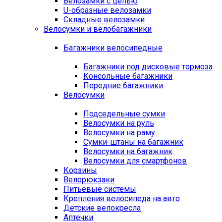
Велозамки с цепью
U-образные велозамки
Складные велозамки
Велосумки и велобагажники
Багажники велосипедные
Багажники под дисковые тормоза
Консольные багажники
Передние багажники
Велосумки
Подседельные сумки
Велосумки на руль
Велосумки на раму
Сумки-штаны на багажник
Велосумки на багажник
Велосумки для смартфонов
Корзины
Велорюкзаки
Питьевые системы
Крепления велосипеда на авто
Детские велокресла
Аптечки