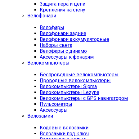
Защита пера и цепи
Крепления на стену
Велофонари
Велофары
Велофонари задние
Велофонари аккумуляторные
Наборы света
Велофары с динамо
Аксессуары к фонарям
Велокомпьютеры
Беспроводные велокомпьютеры
Проводные велокомпьютеры
Велокомпьютеры Sigma
Велокомпьютеры Lezyne
Велокомпьютеры с GPS навигатором
Пульсометры
Аксессуары
Велозамки
Кодовые велозамки
Велозамки под ключ