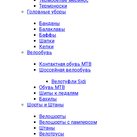
Термобелье меринос
Термоноски
Головные уборы
Банданы
Балаклавы
Баффы
Шапки
Кепки
Велообувь
Контактная обувь MTB
Шоссейная велообувь
Велотуфли Sidi
Обувь MTB
Шипы к педалям
Бахилы
Шорты и Штаны
Велошорты
Велошорты с памперсом
Штаны
Велотрусы