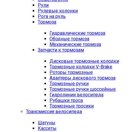
Рули
Рулевые колонки
Рога на руль
Тормоза
Гидравлические тормоза
Ободные тормоза
Механические тормоза
Запчасти к тормозам
Дисковые тормозные колодки
Тормозные колодки V-Brake
Роторы тормозные
Адаптеры дискового тормоза
Тормозные ручки
Тормозные ручки шоссейные
Гидролинии велосипеда
Рубашки троса
Тормозные тросики
Трансмиссия велосипеда
Шатуны
Кассеты