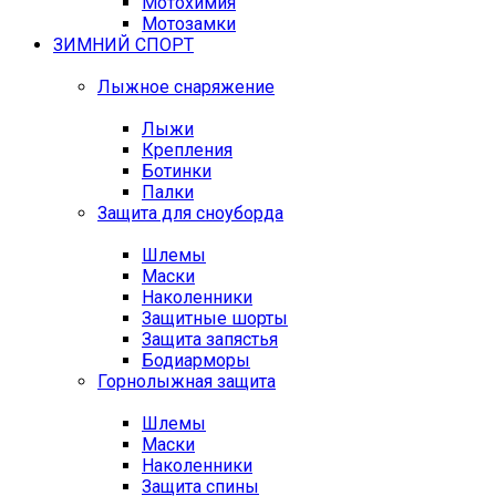
Мотохимия
Мотозамки
ЗИМНИЙ СПОРТ
Лыжное снаряжение
Лыжи
Крепления
Ботинки
Палки
Защита для сноуборда
Шлемы
Маски
Наколенники
Защитные шорты
Защита запястья
Бодиарморы
Горнолыжная защита
Шлемы
Маски
Наколенники
Защита спины