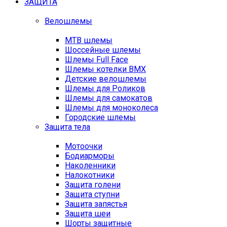
ЗАЩИТА
Велошлемы
MTB шлемы
Шоссейные шлемы
Шлемы Full Face
Шлемы котелки BMX
Детские велошлемы
Шлемы для Роликов
Шлемы для самокатов
Шлемы для моноколеса
Городские шлемы
Защита тела
Мотоочки
Бодиарморы
Наколенники
Налокотники
Защита голени
Защита ступни
Защита запястья
Защита шеи
Шорты защитные