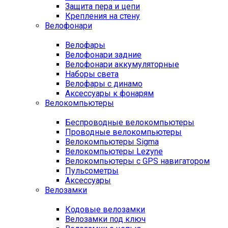
Защита пера и цепи
Крепления на стену
Велофонари
Велофары
Велофонари задние
Велофонари аккумуляторные
Наборы света
Велофары с динамо
Аксессуары к фонарям
Велокомпьютеры
Беспроводные велокомпьютеры
Проводные велокомпьютеры
Велокомпьютеры Sigma
Велокомпьютеры Lezyne
Велокомпьютеры с GPS навигатором
Пульсометры
Аксессуары
Велозамки
Кодовые велозамки
Велозамки под ключ