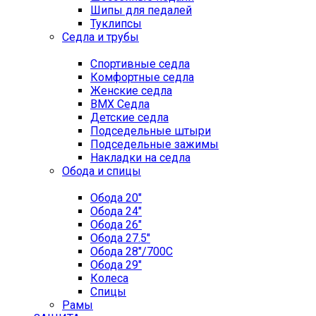
Шипы для педалей
Туклипсы
Седла и трубы
Спортивные седла
Комфортные седла
Женские седла
BMX Седла
Детские седла
Подседельные штыри
Подседельные зажимы
Накладки на седла
Обода и спицы
Обода 20"
Обода 24"
Обода 26"
Обода 27.5"
Обода 28"/700C
Обода 29"
Колеса
Спицы
Рамы