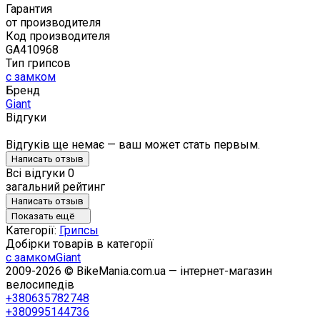
Гарантия
от производителя
Код производителя
GA410968
Тип грипсов
с замком
Бренд
Giant
Відгуки
Відгуків ще немає — ваш может стать первым.
Написать отзыв
Всі відгуки
0
загальний рейтинг
Написать отзыв
Показать ещё
Категорії:
Грипсы
Добірки товарів в категорії
с замком
Giant
2009-2026 © BikeMania.com.ua — інтернет-магазин
велосипедів
+380635782748
+380995144736