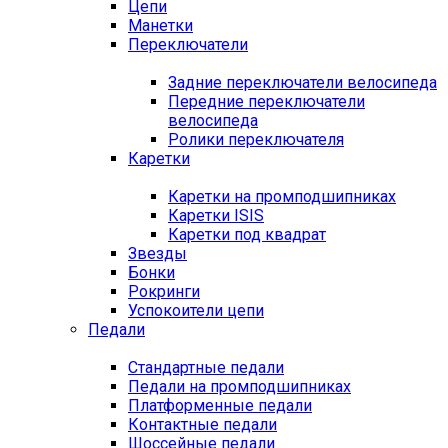
Цепи
Манетки
Переключатели
Задние переключатели велосипеда
Передние переключатели
велосипеда
Ролики переключателя
Каретки
Каретки на промподшипниках
Каретки ISIS
Каретки под квадрат
Звезды
Бонки
Рокринги
Успокоители цепи
Педали
Стандартные педали
Педали на промподшипниках
Платформенные педали
Контактные педали
Шоссейные педали