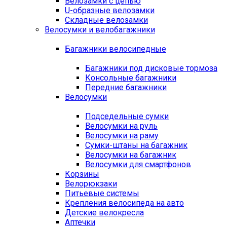
Велозамки с цепью
U-образные велозамки
Складные велозамки
Велосумки и велобагажники
Багажники велосипедные
Багажники под дисковые тормоза
Консольные багажники
Передние багажники
Велосумки
Подседельные сумки
Велосумки на руль
Велосумки на раму
Сумки-штаны на багажник
Велосумки на багажник
Велосумки для смартфонов
Корзины
Велорюкзаки
Питьевые системы
Крепления велосипеда на авто
Детские велокресла
Аптечки