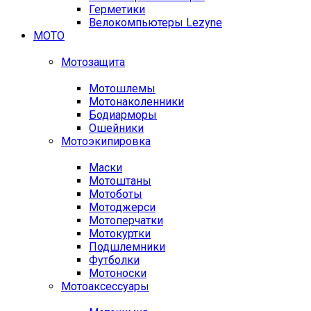
Герметики
Велокомпьютеры Lezyne
МОТО
Мотозащита
Мотошлемы
Мотонаколенники
Бодиарморы
Ошейники
Мотоэкипировка
Маски
Мотоштаны
Мотоботы
Мотоджерси
Мотоперчатки
Мотокуртки
Подшлемники
Футболки
Мотоноски
Мотоаксессуары