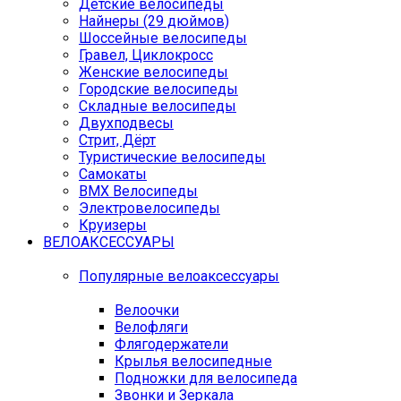
Детские велосипеды
Найнеры (29 дюймов)
Шоссейные велосипеды
Гравел, Циклокросс
Женские велосипеды
Городcкие велосипеды
Складные велосипеды
Двухподвесы
Стрит, Дёрт
Туристические велосипеды
Самокаты
BMX Велосипеды
Электровелосипеды
Круизеры
ВЕЛОАКСЕССУАРЫ
Популярные велоаксессуары
Велоочки
Велофляги
Флягодержатели
Крылья велосипедные
Подножки для велосипеда
Звонки и Зеркала