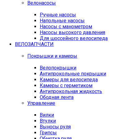
Велонасосы
Ручные насосы
Напольные насосы
Насосы с манометром
Насосы высокого давления
Для шоссейного велосипеда
ВЕЛОЗАПЧАСТИ
Покрышки и камеры
Велопокрышки
Антипрокольные покрышки
Камеры для велосипеда
Камеры с герметиком
Антипрокольная жидкость
Ободная лента
Управление
Вилки
Втулки
Выносы руля
Грипсы
Обмотка руля