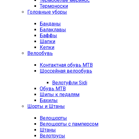
Термобелье меринос
Термоноски
Головные уборы
Банданы
Балаклавы
Баффы
Шапки
Кепки
Велообувь
Контактная обувь MTB
Шоссейная велообувь
Велотуфли Sidi
Обувь MTB
Шипы к педалям
Бахилы
Шорты и Штаны
Велошорты
Велошорты с памперсом
Штаны
Велотрусы