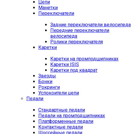
Цепи
Манетки
Переключатели
Задние переключатели велосипеда
Передние переключатели
велосипеда
Ролики переключателя
Каретки
Каретки на промподшипниках
Каретки ISIS
Каретки под квадрат
Звезды
Бонки
Рокринги
Успокоители цепи
Педали
Стандартные педали
Педали на промподшипниках
Платформенные педали
Контактные педали
Шоссейные педали