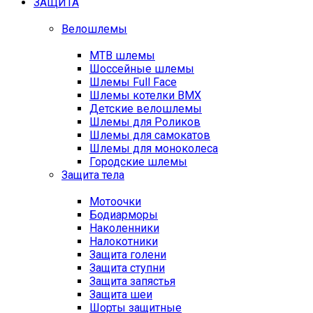
ЗАЩИТА
Велошлемы
MTB шлемы
Шоссейные шлемы
Шлемы Full Face
Шлемы котелки BMX
Детские велошлемы
Шлемы для Роликов
Шлемы для самокатов
Шлемы для моноколеса
Городские шлемы
Защита тела
Мотоочки
Бодиарморы
Наколенники
Налокотники
Защита голени
Защита ступни
Защита запястья
Защита шеи
Шорты защитные