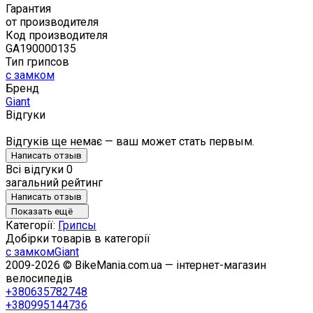
Гарантия
от производителя
Код производителя
GA190000135
Тип грипсов
с замком
Бренд
Giant
Відгуки
Відгуків ще немає — ваш может стать первым.
Написать отзыв
Всі відгуки
0
загальний рейтинг
Написать отзыв
Показать ещё
Категорії:
Грипсы
Добірки товарів в категорії
с замком
Giant
2009-2026 © BikeMania.com.ua — інтернет-магазин
велосипедів
+380635782748
+380995144736