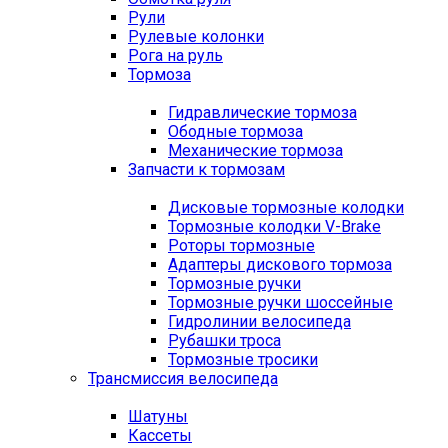
Рули
Рулевые колонки
Рога на руль
Тормоза
Гидравлические тормоза
Ободные тормоза
Механические тормоза
Запчасти к тормозам
Дисковые тормозные колодки
Тормозные колодки V-Brake
Роторы тормозные
Адаптеры дискового тормоза
Тормозные ручки
Тормозные ручки шоссейные
Гидролинии велосипеда
Рубашки троса
Тормозные тросики
Трансмиссия велосипеда
Шатуны
Кассеты