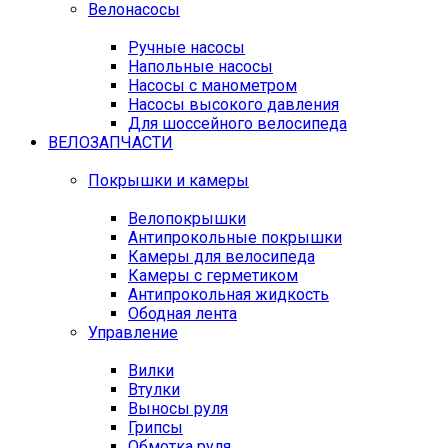
Велонасосы
Ручные насосы
Напольные насосы
Насосы с манометром
Насосы высокого давления
Для шоссейного велосипеда
ВЕЛОЗАПЧАСТИ
Покрышки и камеры
Велопокрышки
Антипрокольные покрышки
Камеры для велосипеда
Камеры с герметиком
Антипрокольная жидкость
Ободная лента
Управление
Вилки
Втулки
Выносы руля
Грипсы
Обмотка руля