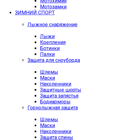
Мотохимия
Мотозамки
ЗИМНИЙ СПОРТ
Лыжное снаряжение
Лыжи
Крепления
Ботинки
Палки
Защита для сноуборда
Шлемы
Маски
Наколенники
Защитные шорты
Защита запястья
Бодиарморы
Горнолыжная защита
Шлемы
Маски
Наколенники
Защита спины