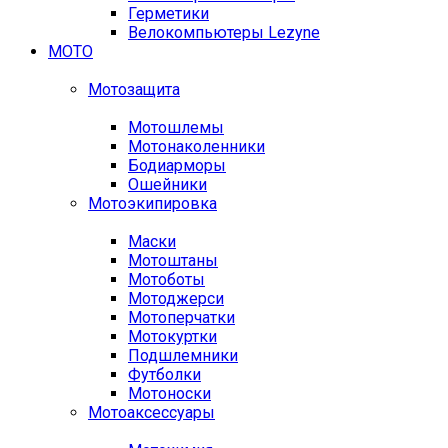
Герметики
Велокомпьютеры Lezyne
МОТО
Мотозащита
Мотошлемы
Мотонаколенники
Бодиарморы
Ошейники
Мотоэкипировка
Маски
Мотоштаны
Мотоботы
Мотоджерси
Мотоперчатки
Мотокуртки
Подшлемники
Футболки
Мотоноски
Мотоаксессуары