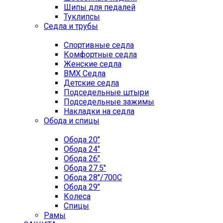
Шипы для педалей
Туклипсы
Седла и трубы
Спортивные седла
Комфортные седла
Женские седла
BMX Седла
Детские седла
Подседельные штыри
Подседельные зажимы
Накладки на седла
Обода и спицы
Обода 20"
Обода 24"
Обода 26"
Обода 27.5"
Обода 28"/700C
Обода 29"
Колеса
Спицы
Рамы