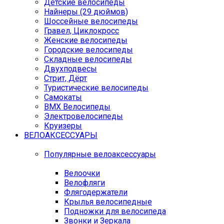
Детские велосипеды
Найнеры (29 дюймов)
Шоссейные велосипеды
Гравел, Циклокросс
Женские велосипеды
Городcкие велосипеды
Складные велосипеды
Двухподвесы
Стрит, Дёрт
Туристические велосипеды
Самокаты
BMX Велосипеды
Электровелосипеды
Круизеры
ВЕЛОАКСЕССУАРЫ
Популярные велоаксессуары
Велоочки
Велофляги
Флягодержатели
Крылья велосипедные
Подножки для велосипеда
Звонки и Зеркала