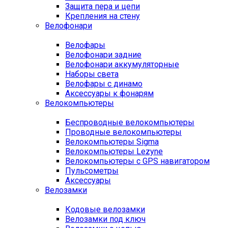
Защита пера и цепи
Крепления на стену
Велофонари
Велофары
Велофонари задние
Велофонари аккумуляторные
Наборы света
Велофары с динамо
Аксессуары к фонарям
Велокомпьютеры
Беспроводные велокомпьютеры
Проводные велокомпьютеры
Велокомпьютеры Sigma
Велокомпьютеры Lezyne
Велокомпьютеры с GPS навигатором
Пульсометры
Аксессуары
Велозамки
Кодовые велозамки
Велозамки под ключ