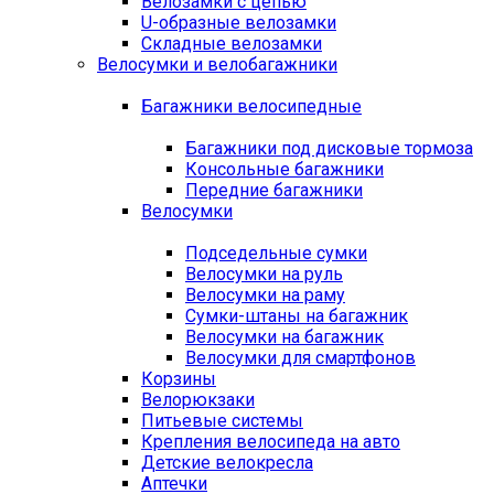
Велозамки с цепью
U-образные велозамки
Складные велозамки
Велосумки и велобагажники
Багажники велосипедные
Багажники под дисковые тормоза
Консольные багажники
Передние багажники
Велосумки
Подседельные сумки
Велосумки на руль
Велосумки на раму
Сумки-штаны на багажник
Велосумки на багажник
Велосумки для смартфонов
Корзины
Велорюкзаки
Питьевые системы
Крепления велосипеда на авто
Детские велокресла
Аптечки