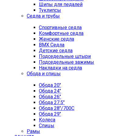
Шипы для педалей
Туклипсы
Седла и трубы
Спортивные седла
Комфортные седла
Женские седла
BMX Седла
Детские седла
Подседельные штыри
Подседельные зажимы
Накладки на седла
Обода и спицы
Обода 20"
Обода 24"
Обода 26"
Обода 27.5"
Обода 28"/700C
Обода 29"
Колеса
Спицы
Рамы