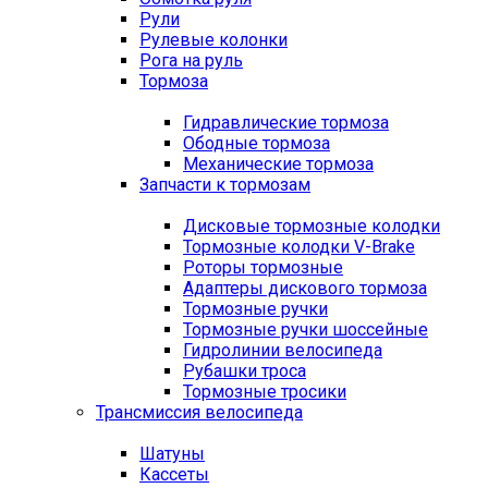
Рули
Рулевые колонки
Рога на руль
Тормоза
Гидравлические тормоза
Ободные тормоза
Механические тормоза
Запчасти к тормозам
Дисковые тормозные колодки
Тормозные колодки V-Brake
Роторы тормозные
Адаптеры дискового тормоза
Тормозные ручки
Тормозные ручки шоссейные
Гидролинии велосипеда
Рубашки троса
Тормозные тросики
Трансмиссия велосипеда
Шатуны
Кассеты