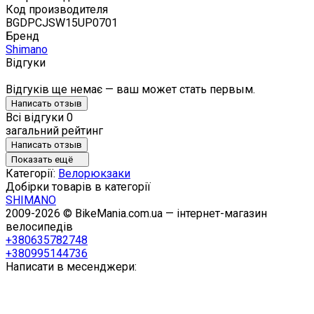
Код производителя
BGDPCJSW15UP0701
Бренд
Shimano
Відгуки
Відгуків ще немає — ваш может стать первым.
Написать отзыв
Всі відгуки
0
загальний рейтинг
Написать отзыв
Показать ещё
Категорії:
Велорюкзаки
Добірки товарів в категорії
SHIMANO
2009-2026 © BikeMania.com.ua — інтернет-магазин
велосипедів
+380635782748
+380995144736
Написати в месенджери: