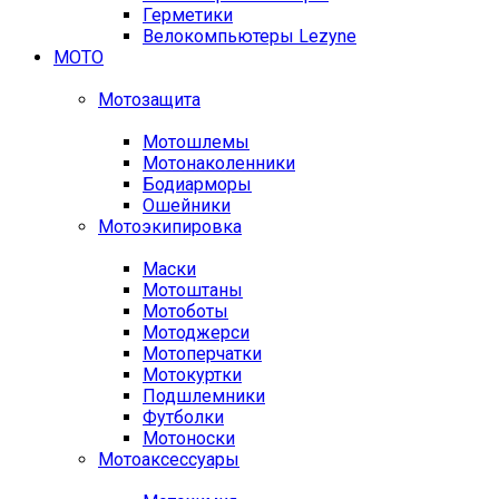
Герметики
Велокомпьютеры Lezyne
МОТО
Мотозащита
Мотошлемы
Мотонаколенники
Бодиарморы
Ошейники
Мотоэкипировка
Маски
Мотоштаны
Мотоботы
Мотоджерси
Мотоперчатки
Мотокуртки
Подшлемники
Футболки
Мотоноски
Мотоаксессуары