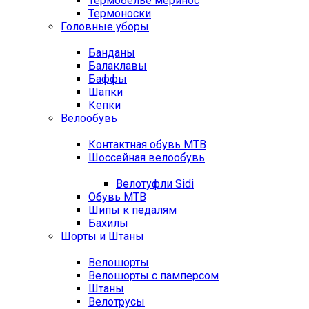
Термобелье меринос
Термоноски
Головные уборы
Банданы
Балаклавы
Баффы
Шапки
Кепки
Велообувь
Контактная обувь MTB
Шоссейная велообувь
Велотуфли Sidi
Обувь MTB
Шипы к педалям
Бахилы
Шорты и Штаны
Велошорты
Велошорты с памперсом
Штаны
Велотрусы