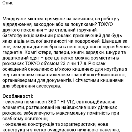
Опис
Мандруєте містом, прямуєте на навчання, на роботу у
відрядження, закордон або за покупками? TOKYO
другого покоління – це стильний і зручний,
багатофункціональний рюкзак, призначений для будь
яких відів міської активності чи подорожей. Швидше за
все, вам доводиться брати в свої щоденні поїздки безліч
гаджетів. Комп'ютери, папери, книги, зарядки, шнури та
додатковий одяг – все це легко можна розмістити в
рюкзаках TOKYO об'ємом 23 л чи 17 л. Рюкзак
оснащений оновленою м'якою кишенею для ноутбука з
вертикальним завантаженням і застібкою-блискавкою,
органайзерами для документів і сітчастими кишенями
для зберігання аксесуарів.
Особливості:
- система помітності 360 ° HI-VIZ, світловідбиваючі
елементи, розташовані на найважливіших ділянках
рюкзака, забезпечують максимальну помітність при
слабкому освітленні;
- оновлена конструкція та характеристики, нова
конструкція з легко очищуваною нижньою панеллю,