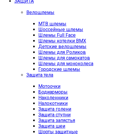
ЗАЩИТА
Велошлемы
MTB шлемы
Шоссейные шлемы
Шлемы Full Face
Шлемы котелки BMX
Детские велошлемы
Шлемы для Роликов
Шлемы для самокатов
Шлемы для моноколеса
Городские шлемы
Защита тела
Мотоочки
Бодиарморы
Наколенники
Налокотники
Защита голени
Защита ступни
Защита запястья
Защита шеи
Шорты защитные