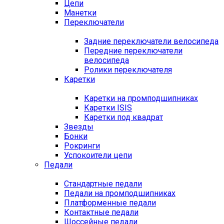
Цепи
Манетки
Переключатели
Задние переключатели велосипеда
Передние переключатели
велосипеда
Ролики переключателя
Каретки
Каретки на промподшипниках
Каретки ISIS
Каретки под квадрат
Звезды
Бонки
Рокринги
Успокоители цепи
Педали
Стандартные педали
Педали на промподшипниках
Платформенные педали
Контактные педали
Шоссейные педали