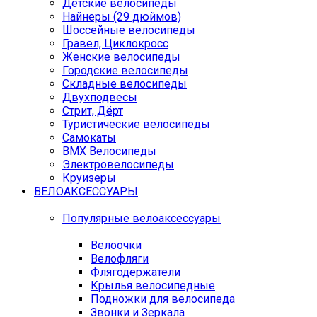
Детские велосипеды
Найнеры (29 дюймов)
Шоссейные велосипеды
Гравел, Циклокросс
Женские велосипеды
Городcкие велосипеды
Складные велосипеды
Двухподвесы
Стрит, Дёрт
Туристические велосипеды
Самокаты
BMX Велосипеды
Электровелосипеды
Круизеры
ВЕЛОАКСЕССУАРЫ
Популярные велоаксессуары
Велоочки
Велофляги
Флягодержатели
Крылья велосипедные
Подножки для велосипеда
Звонки и Зеркала