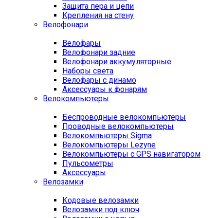
Защита пера и цепи
Крепления на стену
Велофонари
Велофары
Велофонари задние
Велофонари аккумуляторные
Наборы света
Велофары с динамо
Аксессуары к фонарям
Велокомпьютеры
Беспроводные велокомпьютеры
Проводные велокомпьютеры
Велокомпьютеры Sigma
Велокомпьютеры Lezyne
Велокомпьютеры с GPS навигатором
Пульсометры
Аксессуары
Велозамки
Кодовые велозамки
Велозамки под ключ