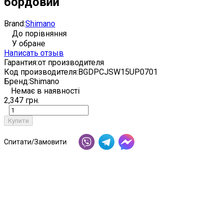
бордовий
Brand:
Shimano
До порівняння
У обране
Написать отзыв
Гарантия:
от производителя
Код производителя:
BGDPCJSW15UP0701
Бренд:
Shimano
Немає в наявності
2,347 грн.
Купити
Спитати/Замовити