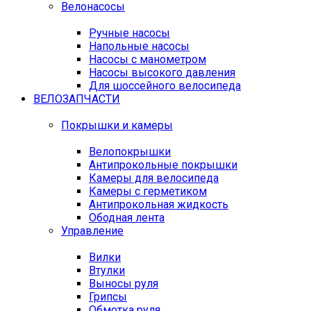
Велонасосы
Ручные насосы
Напольные насосы
Насосы с манометром
Насосы высокого давления
Для шоссейного велосипеда
ВЕЛОЗАПЧАСТИ
Покрышки и камеры
Велопокрышки
Антипрокольные покрышки
Камеры для велосипеда
Камеры с герметиком
Антипрокольная жидкость
Ободная лента
Управление
Вилки
Втулки
Выносы руля
Грипсы
Обмотка руля