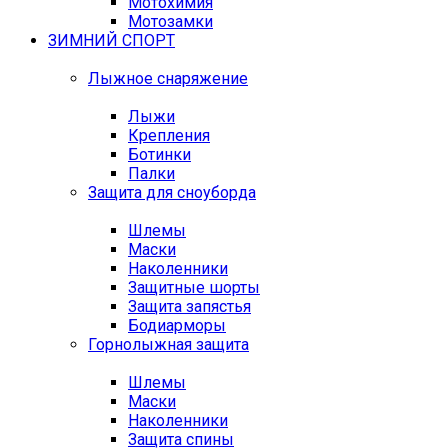
Мотохимия
Мотозамки
ЗИМНИЙ СПОРТ
Лыжное снаряжение
Лыжи
Крепления
Ботинки
Палки
Защита для сноуборда
Шлемы
Маски
Наколенники
Защитные шорты
Защита запястья
Бодиарморы
Горнолыжная защита
Шлемы
Маски
Наколенники
Защита спины