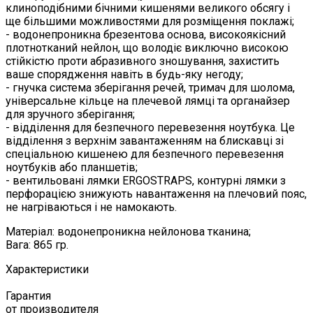
клиноподібними бічними кишенями великого обсягу і
ще більшими можливостями для розміщення поклажі;
- водонепроникна брезентова основа, високоякісний
плотнотканий нейлон, що володіє виключно високою
стійкістю проти абразивного зношування, захистить
ваше спорядження навіть в будь-яку негоду;
- гнучка система зберігання речей, тримач для шолома,
універсальне кільце на плечевой лямці та органайзер
для зручного зберігання;
- відділення для безпечного перевезення ноутбука. Це
відділення з верхнім завантаженням на блискавці зі
спеціальною кишенею для безпечного перевезення
ноутбуків або планшетів;
- вентильовані лямки ERGOSTRAPS, контурні лямки з
перфорацією знижують навантаження на плечовий пояс,
не нагріваються і не намокають.
Матеріал: водонепроникна нейлонова тканина;
Вага: 865 гр.
Характеристики
Гарантия
от производителя