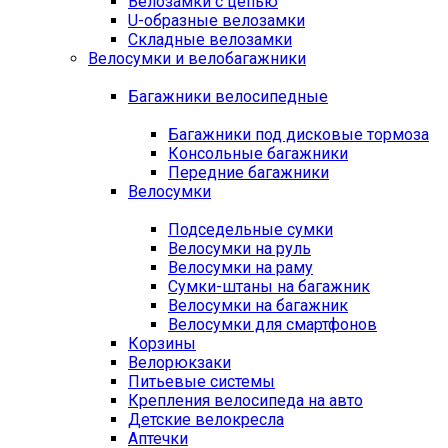
Велозамки с цепью
U-образные велозамки
Складные велозамки
Велосумки и велобагажники
Багажники велосипедные
Багажники под дисковые тормоза
Консольные багажники
Передние багажники
Велосумки
Подседельные сумки
Велосумки на руль
Велосумки на раму
Сумки-штаны на багажник
Велосумки на багажник
Велосумки для смартфонов
Корзины
Велорюкзаки
Питьевые системы
Крепления велосипеда на авто
Детские велокресла
Аптечки