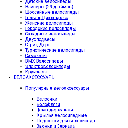
Детские велосипеды
Найнеры (29 дюймов)
Шоссейные велосипеды
Гравел, Циклокросс
Женские велосипеды
Городcкие велосипеды
Складные велосипеды
Двухподвесы
Стрит, Дёрт
Туристические велосипеды
Самокаты
BMX Велосипеды
Электровелосипеды
Круизеры
ВЕЛОАКСЕССУАРЫ
Популярные велоаксессуары
Велоочки
Велофляги
Флягодержатели
Крылья велосипедные
Подножки для велосипеда
Звонки и Зеркала