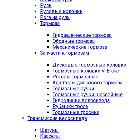
Рули
Рулевые колонки
Рога на руль
Тормоза
Гидравлические тормоза
Ободные тормоза
Механические тормоза
Запчасти к тормозам
Дисковые тормозные колодки
Тормозные колодки V-Brake
Роторы тормозные
Адаптеры дискового тормоза
Тормозные ручки
Тормозные ручки шоссейные
Гидролинии велосипеда
Рубашки троса
Тормозные тросики
Трансмиссия велосипеда
Шатуны
Кассеты