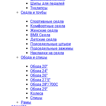
Шипы для педалей
Туклипсы
Седла и трубы
Спортивные седла
Комфортные седла
Женские седла
BMX Седла
Детские седла
Подседельные штыри
Подседельные зажимы
Накладки на седла
Обода и спицы
Обода 20"
Обода 24"
Обода 26"
Обода 27.5"
Обода 28"/700C
Обода 29"
Колеса
Спицы
Рамы