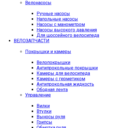
Велонасосы
Ручные насосы
Напольные насосы
Насосы с манометром
Насосы высокого давления
Для шоссейного велосипеда
ВЕЛОЗАПЧАСТИ
Покрышки и камеры
Велопокрышки
Антипрокольные покрышки
Камеры для велосипеда
Камеры с герметиком
Антипрокольная жидкость
Ободная лента
Управление
Вилки
Втулки
Выносы руля
Грипсы
Обмотка руля