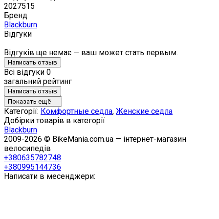
2027515
Бренд
Blackburn
Відгуки
Відгуків ще немає — ваш может стать первым.
Написать отзыв
Всі відгуки
0
загальний рейтинг
Написать отзыв
Показать ещё
Категорії:
Комфортные седла
,
Женские седла
Добірки товарів в категорії
Blackburn
2009-2026 © BikeMania.com.ua — інтернет-магазин
велосипедів
+380635782748
+380995144736
Написати в месенджери: