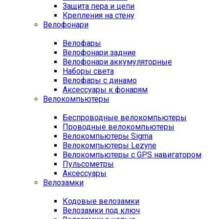
Защита пера и цепи
Крепления на стену
Велофонари
Велофары
Велофонари задние
Велофонари аккумуляторные
Наборы света
Велофары с динамо
Аксессуары к фонарям
Велокомпьютеры
Беспроводные велокомпьютеры
Проводные велокомпьютеры
Велокомпьютеры Sigma
Велокомпьютеры Lezyne
Велокомпьютеры с GPS навигатором
Пульсометры
Аксессуары
Велозамки
Кодовые велозамки
Велозамки под ключ