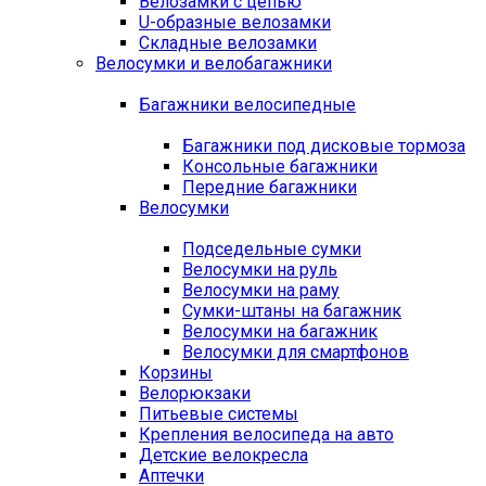
Велозамки с цепью
U-образные велозамки
Складные велозамки
Велосумки и велобагажники
Багажники велосипедные
Багажники под дисковые тормоза
Консольные багажники
Передние багажники
Велосумки
Подседельные сумки
Велосумки на руль
Велосумки на раму
Сумки-штаны на багажник
Велосумки на багажник
Велосумки для смартфонов
Корзины
Велорюкзаки
Питьевые системы
Крепления велосипеда на авто
Детские велокресла
Аптечки