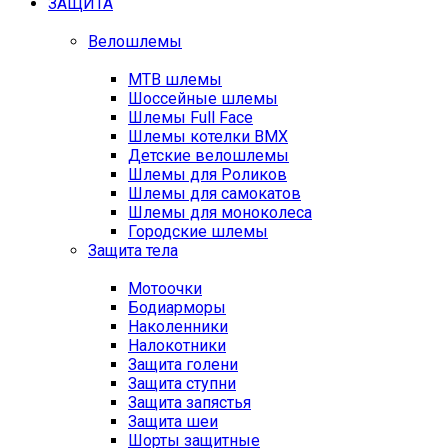
ЗАЩИТА
Велошлемы
MTB шлемы
Шоссейные шлемы
Шлемы Full Face
Шлемы котелки BMX
Детские велошлемы
Шлемы для Роликов
Шлемы для самокатов
Шлемы для моноколеса
Городские шлемы
Защита тела
Мотоочки
Бодиарморы
Наколенники
Налокотники
Защита голени
Защита ступни
Защита запястья
Защита шеи
Шорты защитные