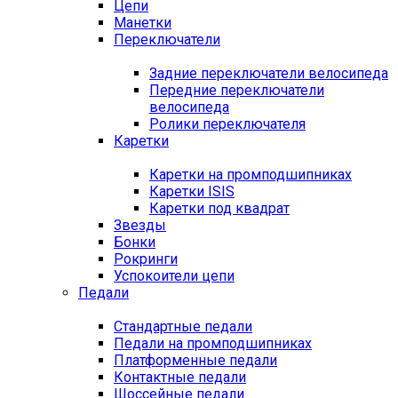
Цепи
Манетки
Переключатели
Задние переключатели велосипеда
Передние переключатели
велосипеда
Ролики переключателя
Каретки
Каретки на промподшипниках
Каретки ISIS
Каретки под квадрат
Звезды
Бонки
Рокринги
Успокоители цепи
Педали
Стандартные педали
Педали на промподшипниках
Платформенные педали
Контактные педали
Шоссейные педали