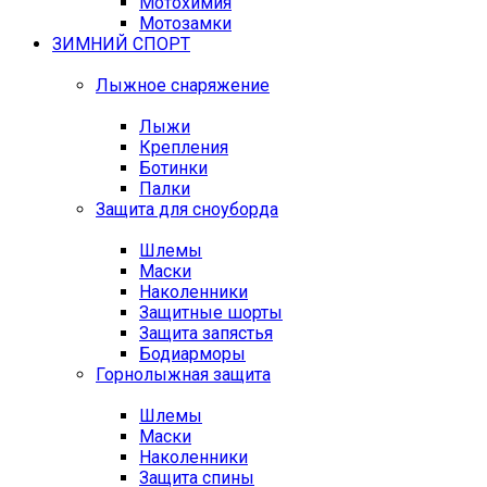
Мотохимия
Мотозамки
ЗИМНИЙ СПОРТ
Лыжное снаряжение
Лыжи
Крепления
Ботинки
Палки
Защита для сноуборда
Шлемы
Маски
Наколенники
Защитные шорты
Защита запястья
Бодиарморы
Горнолыжная защита
Шлемы
Маски
Наколенники
Защита спины