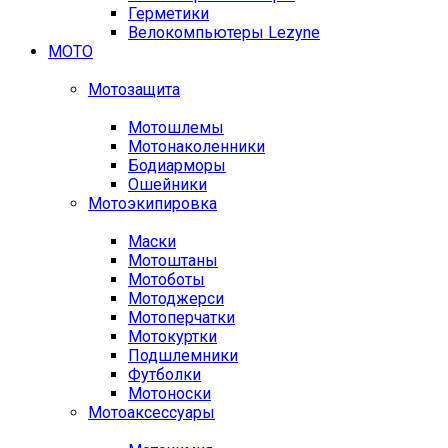
Герметики
Велокомпьютеры Lezyne
МОТО
Мотозащита
Мотошлемы
Мотонаколенники
Бодиарморы
Ошейники
Мотоэкипировка
Маски
Мотоштаны
Мотоботы
Мотоджерси
Мотоперчатки
Мотокуртки
Подшлемники
Футболки
Мотоноски
Мотоаксессуары