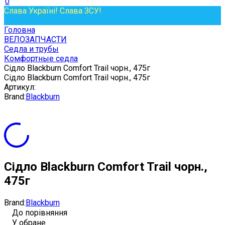
0
Слава Україні! Слава ЗСУ!
Головна
ВЕЛОЗАПЧАСТИ
Седла и трубы
Комфортные седла
Сідло Blackburn Comfort Trail чорн., 475г
Сідло Blackburn Comfort Trail чорн., 475г
Артикул:
Brand:
Blackburn
Сідло Blackburn Comfort Trail чорн.,
475г
Brand:
Blackburn
До порівняння
У обране