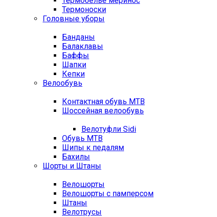
Термобелье меринос
Термоноски
Головные уборы
Банданы
Балаклавы
Баффы
Шапки
Кепки
Велообувь
Контактная обувь MTB
Шоссейная велообувь
Велотуфли Sidi
Обувь MTB
Шипы к педалям
Бахилы
Шорты и Штаны
Велошорты
Велошорты с памперсом
Штаны
Велотрусы