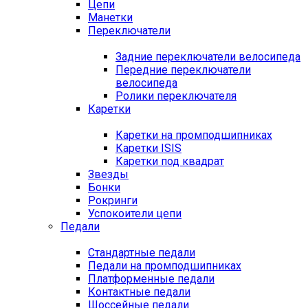
Цепи
Манетки
Переключатели
Задние переключатели велосипеда
Передние переключатели
велосипеда
Ролики переключателя
Каретки
Каретки на промподшипниках
Каретки ISIS
Каретки под квадрат
Звезды
Бонки
Рокринги
Успокоители цепи
Педали
Стандартные педали
Педали на промподшипниках
Платформенные педали
Контактные педали
Шоссейные педали