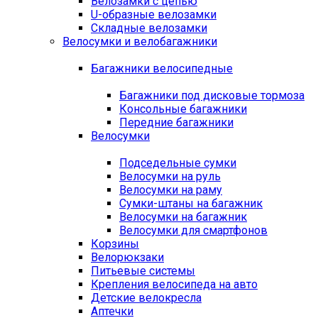
Велозамки с цепью
U-образные велозамки
Складные велозамки
Велосумки и велобагажники
Багажники велосипедные
Багажники под дисковые тормоза
Консольные багажники
Передние багажники
Велосумки
Подседельные сумки
Велосумки на руль
Велосумки на раму
Сумки-штаны на багажник
Велосумки на багажник
Велосумки для смартфонов
Корзины
Велорюкзаки
Питьевые системы
Крепления велосипеда на авто
Детские велокресла
Аптечки