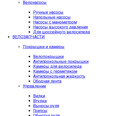
Велонасосы
Ручные насосы
Напольные насосы
Насосы с манометром
Насосы высокого давления
Для шоссейного велосипеда
ВЕЛОЗАПЧАСТИ
Покрышки и камеры
Велопокрышки
Антипрокольные покрышки
Камеры для велосипеда
Камеры с герметиком
Антипрокольная жидкость
Ободная лента
Управление
Вилки
Втулки
Выносы руля
Грипсы
Обмотка руля