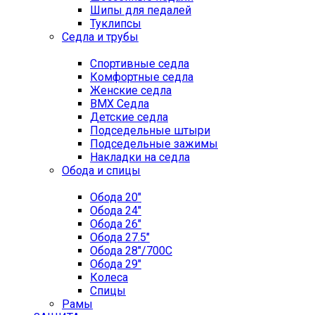
Шипы для педалей
Туклипсы
Седла и трубы
Спортивные седла
Комфортные седла
Женские седла
BMX Седла
Детские седла
Подседельные штыри
Подседельные зажимы
Накладки на седла
Обода и спицы
Обода 20"
Обода 24"
Обода 26"
Обода 27.5"
Обода 28"/700C
Обода 29"
Колеса
Спицы
Рамы