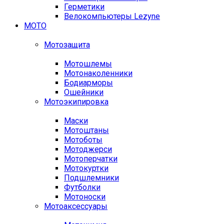
Герметики
Велокомпьютеры Lezyne
МОТО
Мотозащита
Мотошлемы
Мотонаколенники
Бодиарморы
Ошейники
Мотоэкипировка
Маски
Мотоштаны
Мотоботы
Мотоджерси
Мотоперчатки
Мотокуртки
Подшлемники
Футболки
Мотоноски
Мотоаксессуары