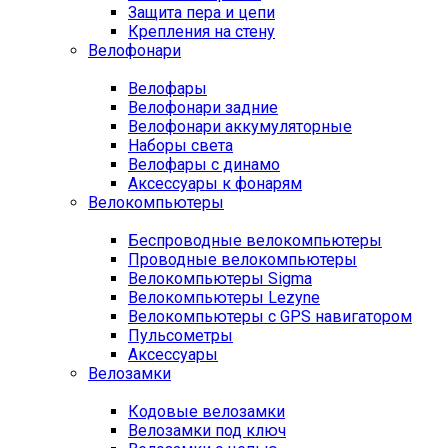
Защита пера и цепи
Крепления на стену
Велофонари
Велофары
Велофонари задние
Велофонари аккумуляторные
Наборы света
Велофары с динамо
Аксессуары к фонарям
Велокомпьютеры
Беспроводные велокомпьютеры
Проводные велокомпьютеры
Велокомпьютеры Sigma
Велокомпьютеры Lezyne
Велокомпьютеры с GPS навигатором
Пульсометры
Аксессуары
Велозамки
Кодовые велозамки
Велозамки под ключ