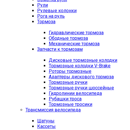
Рули
Рулевые колонки
Рога на руль
Тормоза
Гидравлические тормоза
Ободные тормоза
Механические тормоза
Запчасти к тормозам
Дисковые тормозные колодки
Тормозные колодки V-Brake
Роторы тормозные
Адаптеры дискового тормоза
Тормозные ручки
Тормозные ручки шоссейные
Гидролинии велосипеда
Рубашки троса
Тормозные тросики
Трансмиссия велосипеда
Шатуны
Кассеты