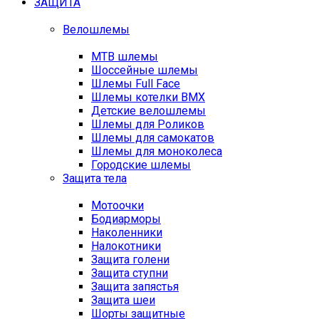
ЗАЩИТА
Велошлемы
MTB шлемы
Шоссейные шлемы
Шлемы Full Face
Шлемы котелки BMX
Детские велошлемы
Шлемы для Роликов
Шлемы для самокатов
Шлемы для моноколеса
Городские шлемы
Защита тела
Мотоочки
Бодиарморы
Наколенники
Налокотники
Защита голени
Защита ступни
Защита запястья
Защита шеи
Шорты защитные