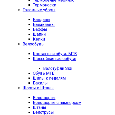
Термобелье меринос
Термоноски
Головные уборы
Банданы
Балаклавы
Баффы
Шапки
Кепки
Велообувь
Контактная обувь MTB
Шоссейная велообувь
Велотуфли Sidi
Обувь MTB
Шипы к педалям
Бахилы
Шорты и Штаны
Велошорты
Велошорты с памперсом
Штаны
Велотрусы