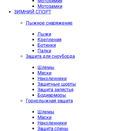
Мотохимия
Мотозамки
ЗИМНИЙ СПОРТ
Лыжное снаряжение
Лыжи
Крепления
Ботинки
Палки
Защита для сноуборда
Шлемы
Маски
Наколенники
Защитные шорты
Защита запястья
Бодиарморы
Горнолыжная защита
Шлемы
Маски
Наколенники
Защита спины