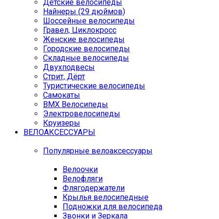
Детские велосипеды
Найнеры (29 дюймов)
Шоссейные велосипеды
Гравел, Циклокросс
Женские велосипеды
Городcкие велосипеды
Складные велосипеды
Двухподвесы
Стрит, Дёрт
Туристические велосипеды
Самокаты
BMX Велосипеды
Электровелосипеды
Круизеры
ВЕЛОАКСЕССУАРЫ
Популярные велоаксессуары
Велоочки
Велофляги
Флягодержатели
Крылья велосипедные
Подножки для велосипеда
Звонки и Зеркала