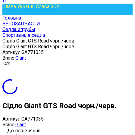
0
Слава Україні! Слава ЗСУ!
Головна
ВЕЛОЗАПЧАСТИ
Седла и трубы
Спортивные седла
Сідло Giant GTS Road чорн./черв.
Сідло Giant GTS Road чорн./черв.
Артикул:
GA771035
Brand:
Giant
-4%
Сідло Giant GTS Road чорн./черв.
Артикул:
GA771035
Brand:
Giant
До порівняння