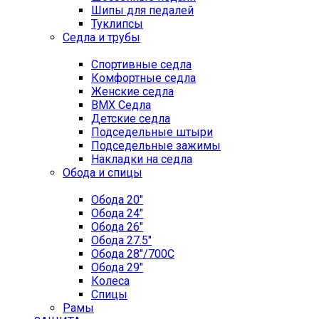
Шипы для педалей
Туклипсы
Седла и трубы
Спортивные седла
Комфортные седла
Женские седла
BMX Седла
Детские седла
Подседельные штыри
Подседельные зажимы
Накладки на седла
Обода и спицы
Обода 20"
Обода 24"
Обода 26"
Обода 27.5"
Обода 28"/700C
Обода 29"
Колеса
Спицы
Рамы