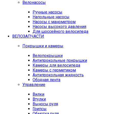
Велонасосы
Ручные насосы
Напольные насосы
Насосы с манометром
Насосы высокого давления
Для шоссейного велосипеда
ВЕЛОЗАПЧАСТИ
Покрышки и камеры
Велопокрышки
Антипрокольные покрышки
Камеры для велосипеда
Камеры с герметиком
Антипрокольная жидкость
Ободная лента
Управление
Вилки
Втулки
Выносы руля
Грипсы
Обмотка руля