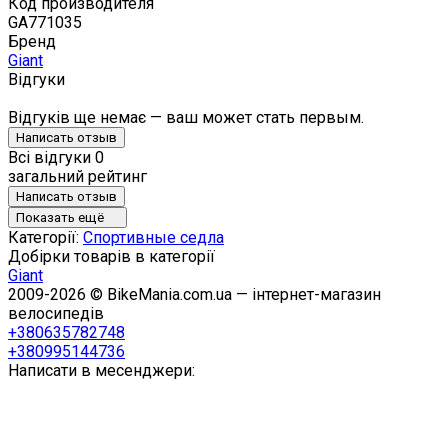
Код производителя
GA771035
Бренд
Giant
Відгуки
Відгуків ще немає — ваш может стать первым.
Написать отзыв
Всі відгуки
0
загальний рейтинг
Написать отзыв
Показать ещё
Категорії:
Спортивные седла
Добірки товарів в категорії
Giant
2009-2026 © BikeMania.com.ua — інтернет-магазин
велосипедів
+380635782748
+380995144736
Написати в месенджери: