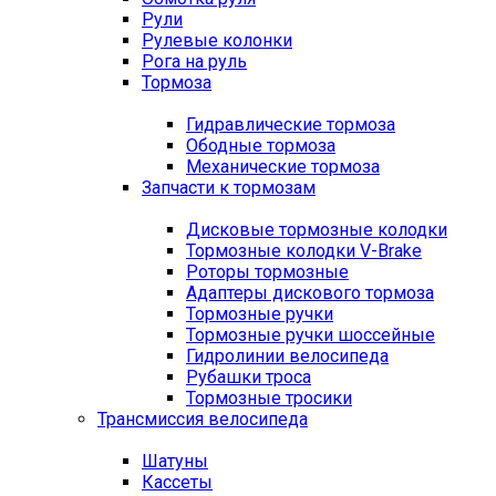
Рули
Рулевые колонки
Рога на руль
Тормоза
Гидравлические тормоза
Ободные тормоза
Механические тормоза
Запчасти к тормозам
Дисковые тормозные колодки
Тормозные колодки V-Brake
Роторы тормозные
Адаптеры дискового тормоза
Тормозные ручки
Тормозные ручки шоссейные
Гидролинии велосипеда
Рубашки троса
Тормозные тросики
Трансмиссия велосипеда
Шатуны
Кассеты