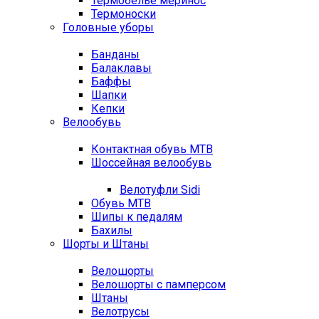
Термобелье меринос
Термоноски
Головные уборы
Банданы
Балаклавы
Баффы
Шапки
Кепки
Велообувь
Контактная обувь MTB
Шоссейная велообувь
Велотуфли Sidi
Обувь MTB
Шипы к педалям
Бахилы
Шорты и Штаны
Велошорты
Велошорты с памперсом
Штаны
Велотрусы