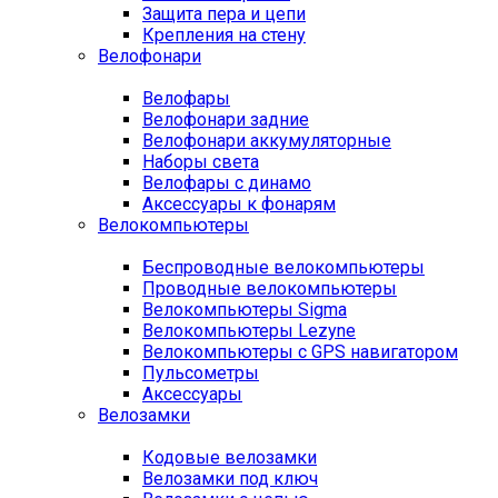
Защита пера и цепи
Крепления на стену
Велофонари
Велофары
Велофонари задние
Велофонари аккумуляторные
Наборы света
Велофары с динамо
Аксессуары к фонарям
Велокомпьютеры
Беспроводные велокомпьютеры
Проводные велокомпьютеры
Велокомпьютеры Sigma
Велокомпьютеры Lezyne
Велокомпьютеры с GPS навигатором
Пульсометры
Аксессуары
Велозамки
Кодовые велозамки
Велозамки под ключ