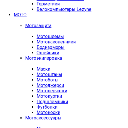
Герметики
Велокомпьютеры Lezyne
МОТО
Мотозащита
Мотошлемы
Мотонаколенники
Бодиарморы
Ошейники
Мотоэкипировка
Маски
Мотоштаны
Мотоботы
Мотоджерси
Мотоперчатки
Мотокуртки
Подшлемники
Футболки
Мотоноски
Мотоаксессуары