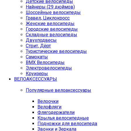
Детские велосипеды
Найнеры (29 дюймов)
Шоссейные велосипеды
Гравел, Циклокросс
Женские велосипеды
Городcкие велосипеды
Складные велосипеды
Двухподвесы
Стрит, Дёрт
Туристические велосипеды
Самокаты
BMX Велосипеды
Электровелосипеды
Круизеры
ВЕЛОАКСЕССУАРЫ
Популярные велоаксессуары
Велоочки
Велофляги
Флягодержатели
Крылья велосипедные
Подножки для велосипеда
Звонки и Зеркала