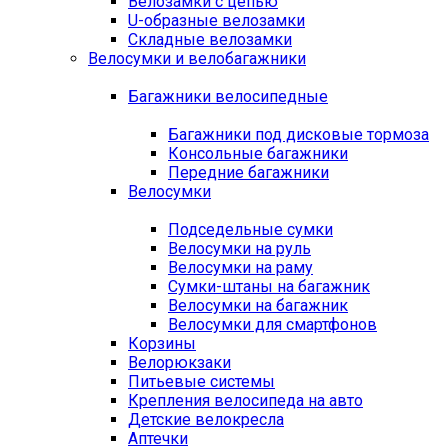
Велозамки с цепью
U-образные велозамки
Складные велозамки
Велосумки и велобагажники
Багажники велосипедные
Багажники под дисковые тормоза
Консольные багажники
Передние багажники
Велосумки
Подседельные сумки
Велосумки на руль
Велосумки на раму
Сумки-штаны на багажник
Велосумки на багажник
Велосумки для смартфонов
Корзины
Велорюкзаки
Питьевые системы
Крепления велосипеда на авто
Детские велокресла
Аптечки