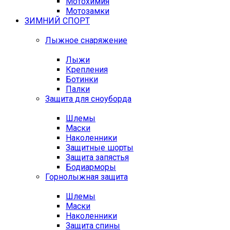
Мотохимия
Мотозамки
ЗИМНИЙ СПОРТ
Лыжное снаряжение
Лыжи
Крепления
Ботинки
Палки
Защита для сноуборда
Шлемы
Маски
Наколенники
Защитные шорты
Защита запястья
Бодиарморы
Горнолыжная защита
Шлемы
Маски
Наколенники
Защита спины