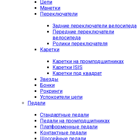
Цепи
Манетки
Переключатели
Задние переключатели велосипеда
Передние переключатели
велосипеда
Ролики переключателя
Каретки
Каретки на промподшипниках
Каретки ISIS
Каретки под квадрат
Звезды
Бонки
Рокринги
Успокоители цепи
Педали
Стандартные педали
Педали на промподшипниках
Платформенные педали
Контактные педали
Шоссейные педали