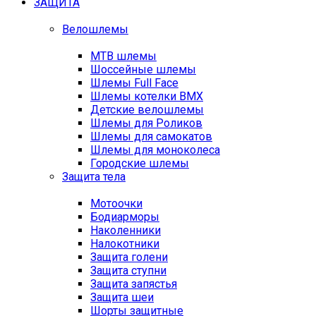
ЗАЩИТА
Велошлемы
MTB шлемы
Шоссейные шлемы
Шлемы Full Face
Шлемы котелки BMX
Детские велошлемы
Шлемы для Роликов
Шлемы для самокатов
Шлемы для моноколеса
Городские шлемы
Защита тела
Мотоочки
Бодиарморы
Наколенники
Налокотники
Защита голени
Защита ступни
Защита запястья
Защита шеи
Шорты защитные