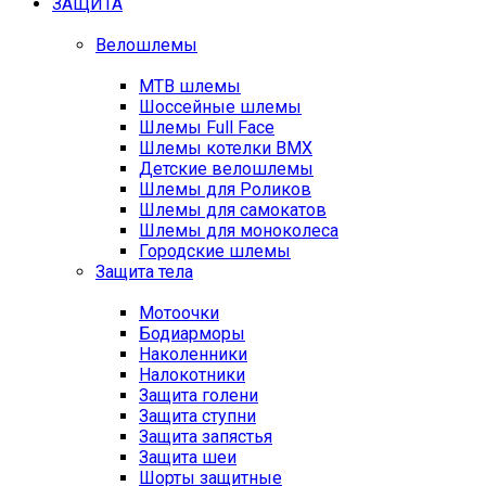
ЗАЩИТА
Велошлемы
MTB шлемы
Шоссейные шлемы
Шлемы Full Face
Шлемы котелки BMX
Детские велошлемы
Шлемы для Роликов
Шлемы для самокатов
Шлемы для моноколеса
Городские шлемы
Защита тела
Мотоочки
Бодиарморы
Наколенники
Налокотники
Защита голени
Защита ступни
Защита запястья
Защита шеи
Шорты защитные