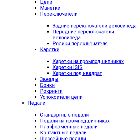
Цепи
Манетки
Переключатели
Задние переключатели велосипеда
Передние переключатели
велосипеда
Ролики переключателя
Каретки
Каретки на промподшипниках
Каретки ISIS
Каретки под квадрат
Звезды
Бонки
Рокринги
Успокоители цепи
Педали
Стандартные педали
Педали на промподшипниках
Платформенные педали
Контактные педали
Шоссейные педали