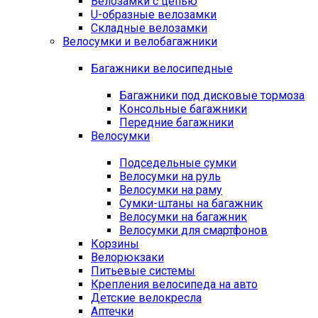
Велозамки с цепью
U-образные велозамки
Складные велозамки
Велосумки и велобагажники
Багажники велосипедные
Багажники под дисковые тормоза
Консольные багажники
Передние багажники
Велосумки
Подседельные сумки
Велосумки на руль
Велосумки на раму
Сумки-штаны на багажник
Велосумки на багажник
Велосумки для смартфонов
Корзины
Велорюкзаки
Питьевые системы
Крепления велосипеда на авто
Детские велокресла
Аптечки