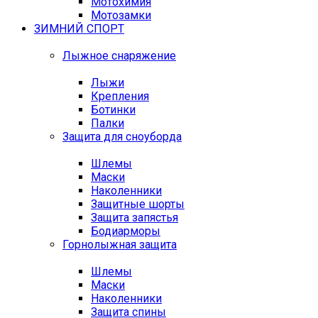
Мотохимия
Мотозамки
ЗИМНИЙ СПОРТ
Лыжное снаряжение
Лыжи
Крепления
Ботинки
Палки
Защита для сноуборда
Шлемы
Маски
Наколенники
Защитные шорты
Защита запястья
Бодиарморы
Горнолыжная защита
Шлемы
Маски
Наколенники
Защита спины