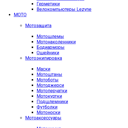
Герметики
Велокомпьютеры Lezyne
МОТО
Мотозащита
Мотошлемы
Мотонаколенники
Бодиарморы
Ошейники
Мотоэкипировка
Маски
Мотоштаны
Мотоботы
Мотоджерси
Мотоперчатки
Мотокуртки
Подшлемники
Футболки
Мотоноски
Мотоаксессуары