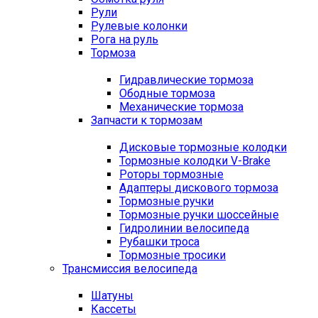
Рули
Рулевые колонки
Рога на руль
Тормоза
Гидравлические тормоза
Ободные тормоза
Механические тормоза
Запчасти к тормозам
Дисковые тормозные колодки
Тормозные колодки V-Brake
Роторы тормозные
Адаптеры дискового тормоза
Тормозные ручки
Тормозные ручки шоссейные
Гидролинии велосипеда
Рубашки троса
Тормозные тросики
Трансмиссия велосипеда
Шатуны
Кассеты