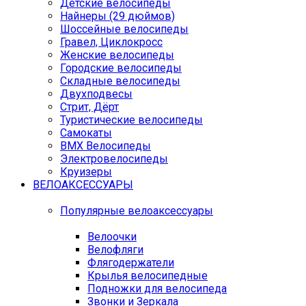
Детские велосипеды
Найнеры (29 дюймов)
Шоссейные велосипеды
Гравел, Циклокросс
Женские велосипеды
Городcкие велосипеды
Складные велосипеды
Двухподвесы
Стрит, Дёрт
Туристические велосипеды
Самокаты
BMX Велосипеды
Электровелосипеды
Круизеры
ВЕЛОАКСЕССУАРЫ
Популярные велоаксессуары
Велоочки
Велофляги
Флягодержатели
Крылья велосипедные
Подножки для велосипеда
Звонки и Зеркала