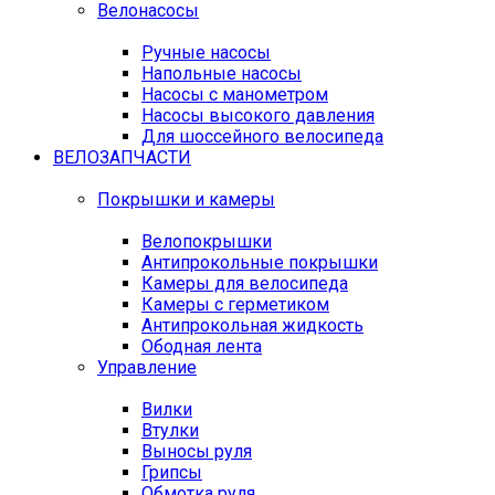
Велонасосы
Ручные насосы
Напольные насосы
Насосы с манометром
Насосы высокого давления
Для шоссейного велосипеда
ВЕЛОЗАПЧАСТИ
Покрышки и камеры
Велопокрышки
Антипрокольные покрышки
Камеры для велосипеда
Камеры с герметиком
Антипрокольная жидкость
Ободная лента
Управление
Вилки
Втулки
Выносы руля
Грипсы
Обмотка руля