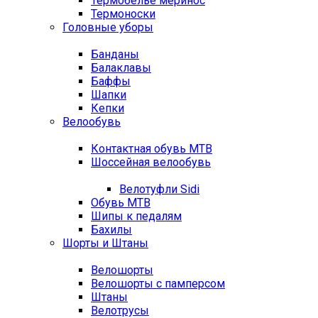
Термобелье меринос
Термоноски
Головные уборы
Банданы
Балаклавы
Баффы
Шапки
Кепки
Велообувь
Контактная обувь MTB
Шоссейная велообувь
Велотуфли Sidi
Обувь MTB
Шипы к педалям
Бахилы
Шорты и Штаны
Велошорты
Велошорты с памперсом
Штаны
Велотрусы