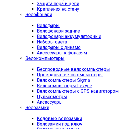
Защита пера и цепи
Крепления на стену
Велофонари
Велофары
Велофонари задние
Велофонари аккумуляторные
Наборы света
Велофары с динамо
Аксессуары к фонарям
Велокомпьютеры
Беспроводные велокомпьютеры
Проводные велокомпьютеры
Велокомпьютеры Sigma
Велокомпьютеры Lezyne
Велокомпьютеры с GPS навигатором
Пульсометры
Аксессуары
Велозамки
Кодовые велозамки
Велозамки под ключ