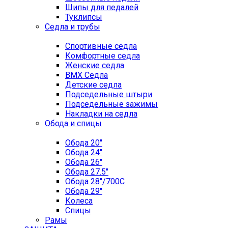
Шипы для педалей
Туклипсы
Седла и трубы
Спортивные седла
Комфортные седла
Женские седла
BMX Седла
Детские седла
Подседельные штыри
Подседельные зажимы
Накладки на седла
Обода и спицы
Обода 20"
Обода 24"
Обода 26"
Обода 27.5"
Обода 28"/700C
Обода 29"
Колеса
Спицы
Рамы