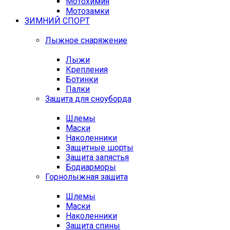
Мотохимия
Мотозамки
ЗИМНИЙ СПОРТ
Лыжное снаряжение
Лыжи
Крепления
Ботинки
Палки
Защита для сноуборда
Шлемы
Маски
Наколенники
Защитные шорты
Защита запястья
Бодиарморы
Горнолыжная защита
Шлемы
Маски
Наколенники
Защита спины