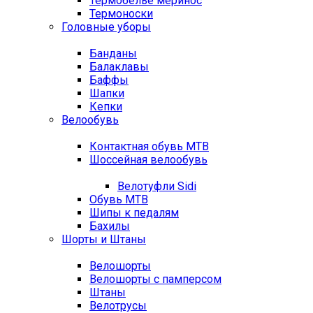
Термобелье меринос
Термоноски
Головные уборы
Банданы
Балаклавы
Баффы
Шапки
Кепки
Велообувь
Контактная обувь MTB
Шоссейная велообувь
Велотуфли Sidi
Обувь MTB
Шипы к педалям
Бахилы
Шорты и Штаны
Велошорты
Велошорты с памперсом
Штаны
Велотрусы