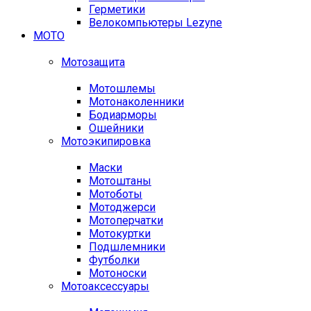
Герметики
Велокомпьютеры Lezyne
МОТО
Мотозащита
Мотошлемы
Мотонаколенники
Бодиарморы
Ошейники
Мотоэкипировка
Маски
Мотоштаны
Мотоботы
Мотоджерси
Мотоперчатки
Мотокуртки
Подшлемники
Футболки
Мотоноски
Мотоаксессуары