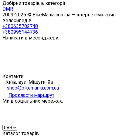
Добірки товарів в категорії
DMR
2009-2026 © BikeMania.com.ua — інтернет-магазин
велосипедів
+380635782748
+380995144736
Написати в месенджери:
Контакти:
Київ, вул. Мішуги, 9а
shop@bikemania.com.ua
Прокласти маршрут
Ми в соціальних мережах:
Каталог товарів