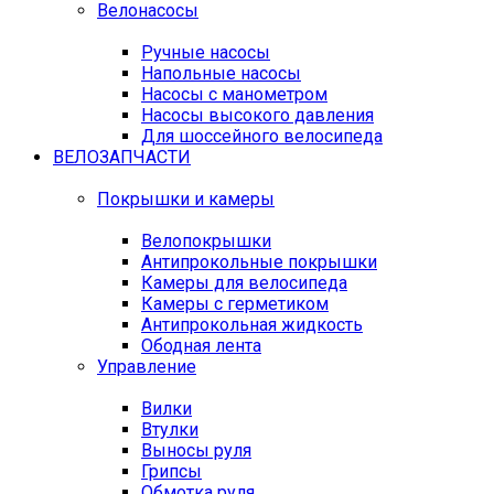
Велонасосы
Ручные насосы
Напольные насосы
Насосы с манометром
Насосы высокого давления
Для шоссейного велосипеда
ВЕЛОЗАПЧАСТИ
Покрышки и камеры
Велопокрышки
Антипрокольные покрышки
Камеры для велосипеда
Камеры с герметиком
Антипрокольная жидкость
Ободная лента
Управление
Вилки
Втулки
Выносы руля
Грипсы
Обмотка руля