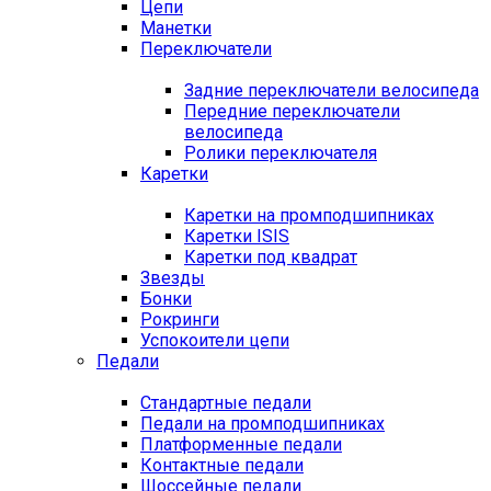
Цепи
Манетки
Переключатели
Задние переключатели велосипеда
Передние переключатели
велосипеда
Ролики переключателя
Каретки
Каретки на промподшипниках
Каретки ISIS
Каретки под квадрат
Звезды
Бонки
Рокринги
Успокоители цепи
Педали
Стандартные педали
Педали на промподшипниках
Платформенные педали
Контактные педали
Шоссейные педали