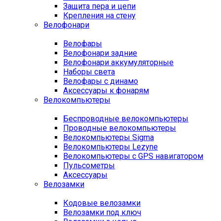
Защита пера и цепи
Крепления на стену
Велофонари
Велофары
Велофонари задние
Велофонари аккумуляторные
Наборы света
Велофары с динамо
Аксессуары к фонарям
Велокомпьютеры
Беспроводные велокомпьютеры
Проводные велокомпьютеры
Велокомпьютеры Sigma
Велокомпьютеры Lezyne
Велокомпьютеры с GPS навигатором
Пульсометры
Аксессуары
Велозамки
Кодовые велозамки
Велозамки под ключ