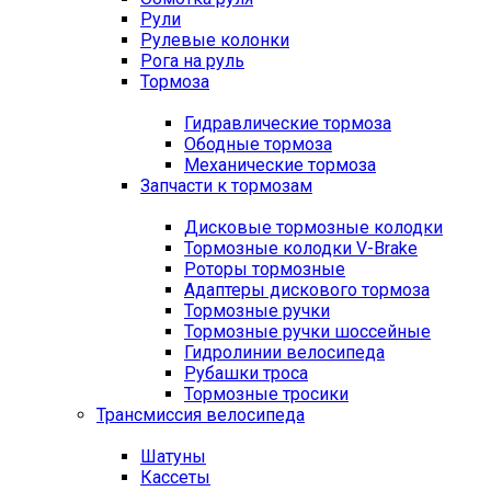
Рули
Рулевые колонки
Рога на руль
Тормоза
Гидравлические тормоза
Ободные тормоза
Механические тормоза
Запчасти к тормозам
Дисковые тормозные колодки
Тормозные колодки V-Brake
Роторы тормозные
Адаптеры дискового тормоза
Тормозные ручки
Тормозные ручки шоссейные
Гидролинии велосипеда
Рубашки троса
Тормозные тросики
Трансмиссия велосипеда
Шатуны
Кассеты