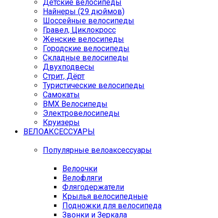
Детские велосипеды
Найнеры (29 дюймов)
Шоссейные велосипеды
Гравел, Циклокросс
Женские велосипеды
Городcкие велосипеды
Складные велосипеды
Двухподвесы
Стрит, Дёрт
Туристические велосипеды
Самокаты
BMX Велосипеды
Электровелосипеды
Круизеры
ВЕЛОАКСЕССУАРЫ
Популярные велоаксессуары
Велоочки
Велофляги
Флягодержатели
Крылья велосипедные
Подножки для велосипеда
Звонки и Зеркала