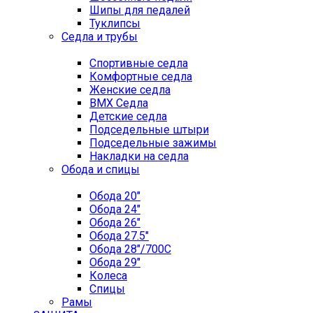
Шипы для педалей
Туклипсы
Седла и трубы
Спортивные седла
Комфортные седла
Женские седла
BMX Седла
Детские седла
Подседельные штыри
Подседельные зажимы
Накладки на седла
Обода и спицы
Обода 20"
Обода 24"
Обода 26"
Обода 27.5"
Обода 28"/700C
Обода 29"
Колеса
Спицы
Рамы