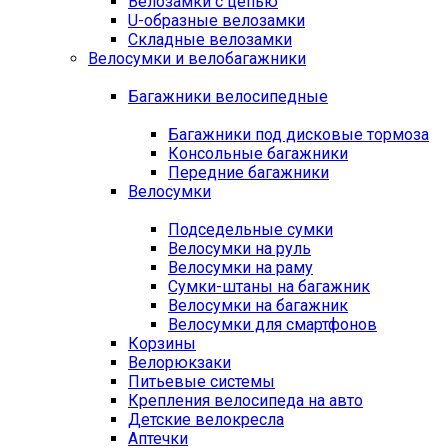
Велозамки с цепью
U-образные велозамки
Складные велозамки
Велосумки и велобагажники
Багажники велосипедные
Багажники под дисковые тормоза
Консольные багажники
Передние багажники
Велосумки
Подседельные сумки
Велосумки на руль
Велосумки на раму
Сумки-штаны на багажник
Велосумки на багажник
Велосумки для смартфонов
Корзины
Велорюкзаки
Питьевые системы
Крепления велосипеда на авто
Детские велокресла
Аптечки