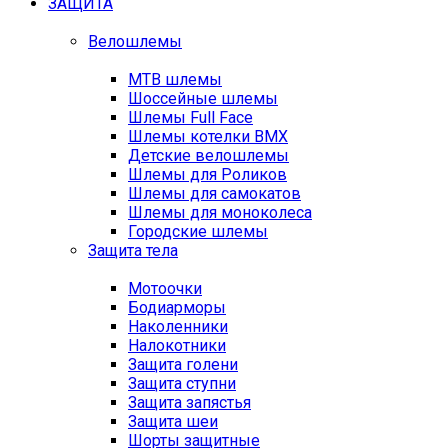
ЗАЩИТА
Велошлемы
MTB шлемы
Шоссейные шлемы
Шлемы Full Face
Шлемы котелки BMX
Детские велошлемы
Шлемы для Роликов
Шлемы для самокатов
Шлемы для моноколеса
Городские шлемы
Защита тела
Мотоочки
Бодиарморы
Наколенники
Налокотники
Защита голени
Защита ступни
Защита запястья
Защита шеи
Шорты защитные