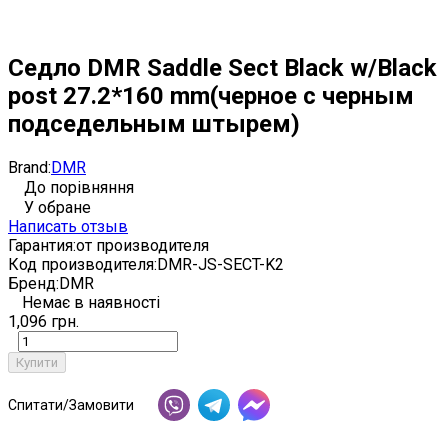
Седло DMR Saddle Sect Black w/Black
post 27.2*160 mm(черное с черным
подседельным штырем)
Brand:
DMR
До порівняння
У обране
Написать отзыв
Гарантия:
от производителя
Код производителя:
DMR-JS-SECT-K2
Бренд:
DMR
Немає в наявності
1,096 грн.
Купити
Спитати/Замовити