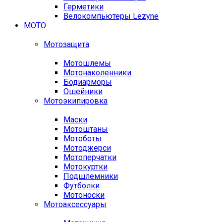
Герметики
Велокомпьютеры Lezyne
МОТО
Мотозащита
Мотошлемы
Мотонаколенники
Бодиарморы
Ошейники
Мотоэкипировка
Маски
Мотоштаны
Мотоботы
Мотоджерси
Мотоперчатки
Мотокуртки
Подшлемники
Футболки
Мотоноски
Мотоаксессуары