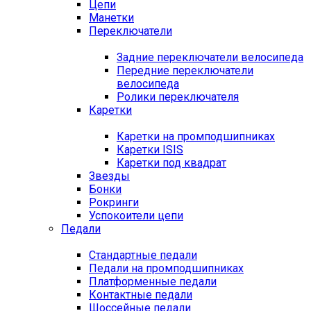
Цепи
Манетки
Переключатели
Задние переключатели велосипеда
Передние переключатели
велосипеда
Ролики переключателя
Каретки
Каретки на промподшипниках
Каретки ISIS
Каретки под квадрат
Звезды
Бонки
Рокринги
Успокоители цепи
Педали
Стандартные педали
Педали на промподшипниках
Платформенные педали
Контактные педали
Шоссейные педали