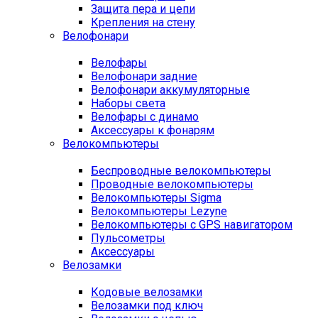
Защита пера и цепи
Крепления на стену
Велофонари
Велофары
Велофонари задние
Велофонари аккумуляторные
Наборы света
Велофары с динамо
Аксессуары к фонарям
Велокомпьютеры
Беспроводные велокомпьютеры
Проводные велокомпьютеры
Велокомпьютеры Sigma
Велокомпьютеры Lezyne
Велокомпьютеры с GPS навигатором
Пульсометры
Аксессуары
Велозамки
Кодовые велозамки
Велозамки под ключ