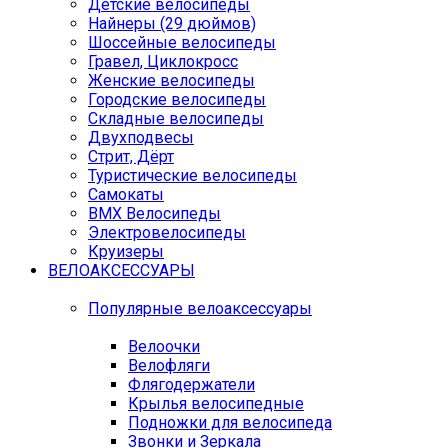
Детские велосипеды
Найнеры (29 дюймов)
Шоссейные велосипеды
Гравел, Циклокросс
Женские велосипеды
Городcкие велосипеды
Складные велосипеды
Двухподвесы
Стрит, Дёрт
Туристические велосипеды
Самокаты
BMX Велосипеды
Электровелосипеды
Круизеры
ВЕЛОАКСЕССУАРЫ
Популярные велоаксессуары
Велоочки
Велофляги
Флягодержатели
Крылья велосипедные
Подножки для велосипеда
Звонки и Зеркала