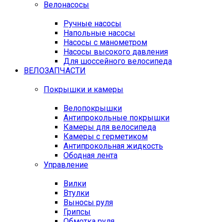
Велонасосы
Ручные насосы
Напольные насосы
Насосы с манометром
Насосы высокого давления
Для шоссейного велосипеда
ВЕЛОЗАПЧАСТИ
Покрышки и камеры
Велопокрышки
Антипрокольные покрышки
Камеры для велосипеда
Камеры с герметиком
Антипрокольная жидкость
Ободная лента
Управление
Вилки
Втулки
Выносы руля
Грипсы
Обмотка руля