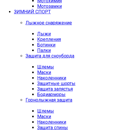
Мотохимия
Мотозамки
ЗИМНИЙ СПОРТ
Лыжное снаряжение
Лыжи
Крепления
Ботинки
Палки
Защита для сноуборда
Шлемы
Маски
Наколенники
Защитные шорты
Защита запястья
Бодиарморы
Горнолыжная защита
Шлемы
Маски
Наколенники
Защита спины