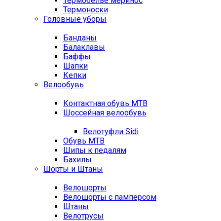
Термобелье меринос
Термоноски
Головные уборы
Банданы
Балаклавы
Баффы
Шапки
Кепки
Велообувь
Контактная обувь MTB
Шоссейная велообувь
Велотуфли Sidi
Обувь MTB
Шипы к педалям
Бахилы
Шорты и Штаны
Велошорты
Велошорты с памперсом
Штаны
Велотрусы