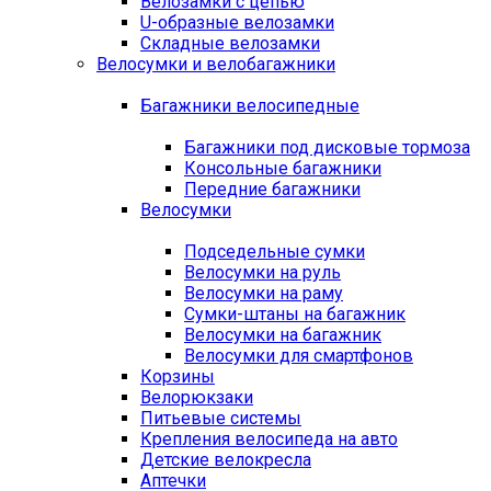
Велозамки с цепью
U-образные велозамки
Складные велозамки
Велосумки и велобагажники
Багажники велосипедные
Багажники под дисковые тормоза
Консольные багажники
Передние багажники
Велосумки
Подседельные сумки
Велосумки на руль
Велосумки на раму
Сумки-штаны на багажник
Велосумки на багажник
Велосумки для смартфонов
Корзины
Велорюкзаки
Питьевые системы
Крепления велосипеда на авто
Детские велокресла
Аптечки