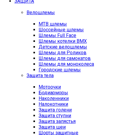
ЗАЩИТА
Велошлемы
MTB шлемы
Шоссейные шлемы
Шлемы Full Face
Шлемы котелки BMX
Детские велошлемы
Шлемы для Роликов
Шлемы для самокатов
Шлемы для моноколеса
Городские шлемы
Защита тела
Мотоочки
Бодиарморы
Наколенники
Налокотники
Защита голени
Защита ступни
Защита запястья
Защита шеи
Шорты защитные