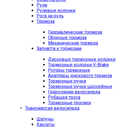
Рули
Рулевые колонки
Рога на руль
Тормоза
Гидравлические тормоза
Ободные тормоза
Механические тормоза
Запчасти к тормозам
Дисковые тормозные колодки
Тормозные колодки V-Brake
Роторы тормозные
Адаптеры дискового тормоза
Тормозные ручки
Тормозные ручки шоссейные
Гидролинии велосипеда
Рубашки троса
Тормозные тросики
Трансмиссия велосипеда
Шатуны
Кассеты