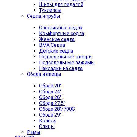
Шипы для педалей
Туклипсы
Седла и трубы
Спортивные седла
Комфортные седла
Женские седла
BMX Седла
Детские седла
Подседельные штыри
Подседельные зажимы
Накладки на седла
Обода и спицы
Обода 20"
Обода 24"
Обода 26"
Обода 27.5"
Обода 28"/700C
Обода 29"
Колеса
Спицы
Рамы