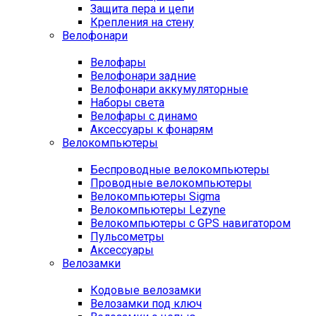
Защита пера и цепи
Крепления на стену
Велофонари
Велофары
Велофонари задние
Велофонари аккумуляторные
Наборы света
Велофары с динамо
Аксессуары к фонарям
Велокомпьютеры
Беспроводные велокомпьютеры
Проводные велокомпьютеры
Велокомпьютеры Sigma
Велокомпьютеры Lezyne
Велокомпьютеры с GPS навигатором
Пульсометры
Аксессуары
Велозамки
Кодовые велозамки
Велозамки под ключ