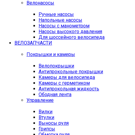
Велонасосы
Ручные насосы
Напольные насосы
Насосы с манометром
Насосы высокого давления
Для шоссейного велосипеда
ВЕЛОЗАПЧАСТИ
Покрышки и камеры
Велопокрышки
Антипрокольные покрышки
Камеры для велосипеда
Камеры с герметиком
Антипрокольная жидкость
Ободная лента
Управление
Вилки
Втулки
Выносы руля
Грипсы
Обмотка руля