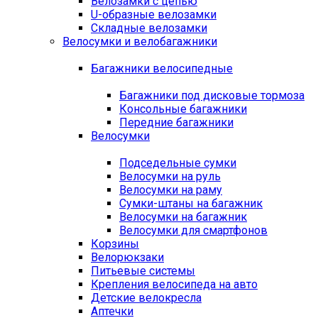
Велозамки с цепью
U-образные велозамки
Складные велозамки
Велосумки и велобагажники
Багажники велосипедные
Багажники под дисковые тормоза
Консольные багажники
Передние багажники
Велосумки
Подседельные сумки
Велосумки на руль
Велосумки на раму
Сумки-штаны на багажник
Велосумки на багажник
Велосумки для смартфонов
Корзины
Велорюкзаки
Питьевые системы
Крепления велосипеда на авто
Детские велокресла
Аптечки