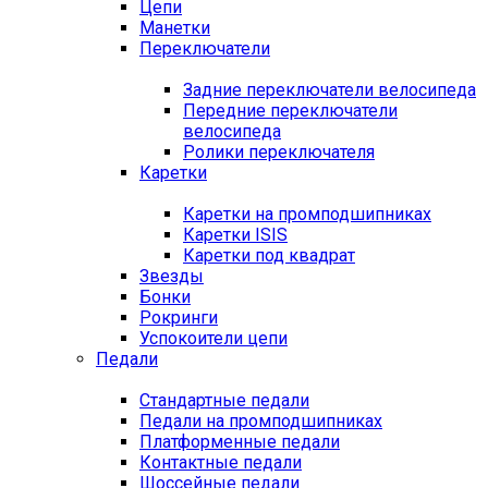
Цепи
Манетки
Переключатели
Задние переключатели велосипеда
Передние переключатели
велосипеда
Ролики переключателя
Каретки
Каретки на промподшипниках
Каретки ISIS
Каретки под квадрат
Звезды
Бонки
Рокринги
Успокоители цепи
Педали
Стандартные педали
Педали на промподшипниках
Платформенные педали
Контактные педали
Шоссейные педали