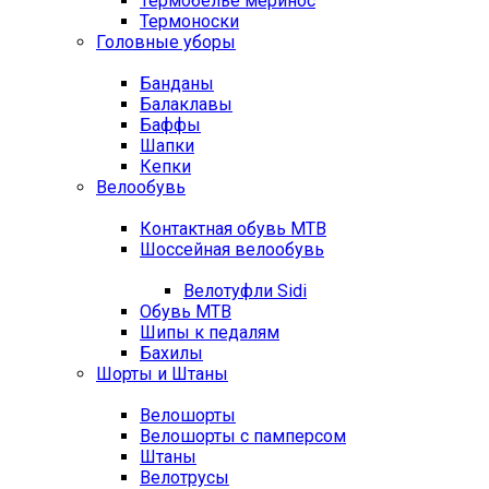
Термобелье меринос
Термоноски
Головные уборы
Банданы
Балаклавы
Баффы
Шапки
Кепки
Велообувь
Контактная обувь MTB
Шоссейная велообувь
Велотуфли Sidi
Обувь MTB
Шипы к педалям
Бахилы
Шорты и Штаны
Велошорты
Велошорты с памперсом
Штаны
Велотрусы