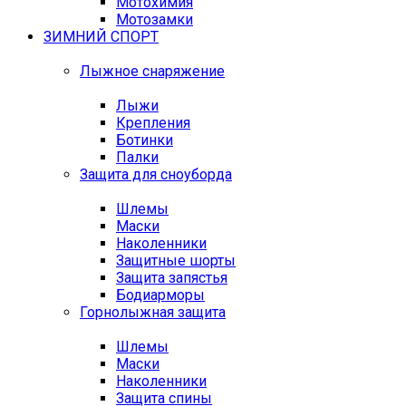
Мотохимия
Мотозамки
ЗИМНИЙ СПОРТ
Лыжное снаряжение
Лыжи
Крепления
Ботинки
Палки
Защита для сноуборда
Шлемы
Маски
Наколенники
Защитные шорты
Защита запястья
Бодиарморы
Горнолыжная защита
Шлемы
Маски
Наколенники
Защита спины