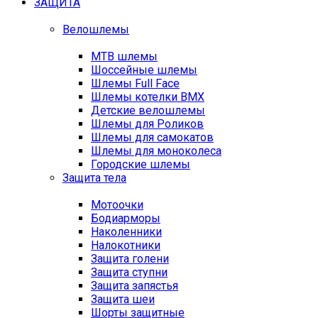
ЗАЩИТА
Велошлемы
MTB шлемы
Шоссейные шлемы
Шлемы Full Face
Шлемы котелки BMX
Детские велошлемы
Шлемы для Роликов
Шлемы для самокатов
Шлемы для моноколеса
Городские шлемы
Защита тела
Мотоочки
Бодиарморы
Наколенники
Налокотники
Защита голени
Защита ступни
Защита запястья
Защита шеи
Шорты защитные