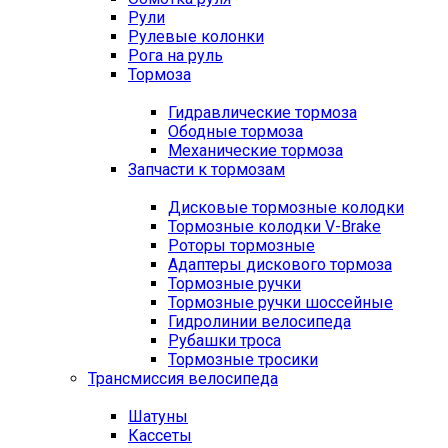
Рули
Рулевые колонки
Рога на руль
Тормоза
Гидравлические тормоза
Ободные тормоза
Механические тормоза
Запчасти к тормозам
Дисковые тормозные колодки
Тормозные колодки V-Brake
Роторы тормозные
Адаптеры дискового тормоза
Тормозные ручки
Тормозные ручки шоссейные
Гидролинии велосипеда
Рубашки троса
Тормозные тросики
Трансмиссия велосипеда
Шатуны
Кассеты