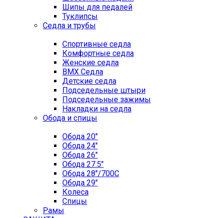
Шипы для педалей
Туклипсы
Седла и трубы
Спортивные седла
Комфортные седла
Женские седла
BMX Седла
Детские седла
Подседельные штыри
Подседельные зажимы
Накладки на седла
Обода и спицы
Обода 20"
Обода 24"
Обода 26"
Обода 27.5"
Обода 28"/700C
Обода 29"
Колеса
Спицы
Рамы