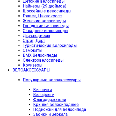
Детские велосипеды
Найнеры (29 дюймов)
Шоссейные велосипеды
Гравел, Циклокросс
Женские велосипеды
Городcкие велосипеды
Складные велосипеды
Двухподвесы
Стрит, Дёрт
Туристические велосипеды
Самокаты
BMX Велосипеды
Электровелосипеды
Круизеры
ВЕЛОАКСЕССУАРЫ
Популярные велоаксессуары
Велоочки
Велофляги
Флягодержатели
Крылья велосипедные
Подножки для велосипеда
Звонки и Зеркала