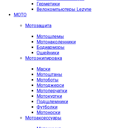
Герметики
Велокомпьютеры Lezyne
МОТО
Мотозащита
Мотошлемы
Мотонаколенники
Бодиарморы
Ошейники
Мотоэкипировка
Маски
Мотоштаны
Мотоботы
Мотоджерси
Мотоперчатки
Мотокуртки
Подшлемники
Футболки
Мотоноски
Мотоаксессуары