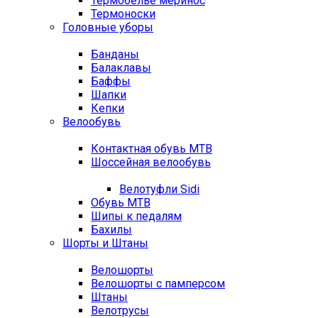
Термобелье меринос
Термоноски
Головные уборы
Банданы
Балаклавы
Баффы
Шапки
Кепки
Велообувь
Контактная обувь MTB
Шоссейная велообувь
Велотуфли Sidi
Обувь MTB
Шипы к педалям
Бахилы
Шорты и Штаны
Велошорты
Велошорты с памперсом
Штаны
Велотрусы