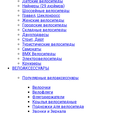
Детские велосипеды
Найнеры (29 дюймов)
Шоссейные велосипеды
Гравел, Циклокросс
Женские велосипеды
Городcкие велосипеды
Складные велосипеды
Двухподвесы
Стрит, Дёрт
Туристические велосипеды
Самокаты
BMX Велосипеды
Электровелосипеды
Круизеры
ВЕЛОАКСЕССУАРЫ
Популярные велоаксессуары
Велоочки
Велофляги
Флягодержатели
Крылья велосипедные
Подножки для велосипеда
Звонки и Зеркала