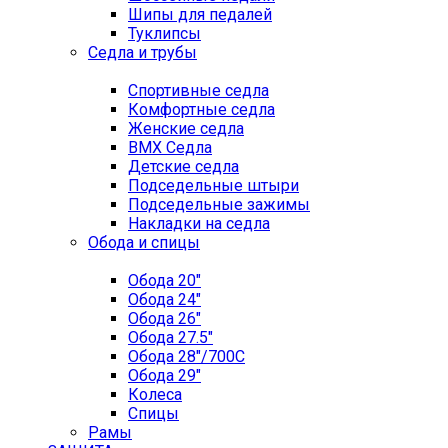
Шипы для педалей
Туклипсы
Седла и трубы
Спортивные седла
Комфортные седла
Женские седла
BMX Седла
Детские седла
Подседельные штыри
Подседельные зажимы
Накладки на седла
Обода и спицы
Обода 20"
Обода 24"
Обода 26"
Обода 27.5"
Обода 28"/700C
Обода 29"
Колеса
Спицы
Рамы