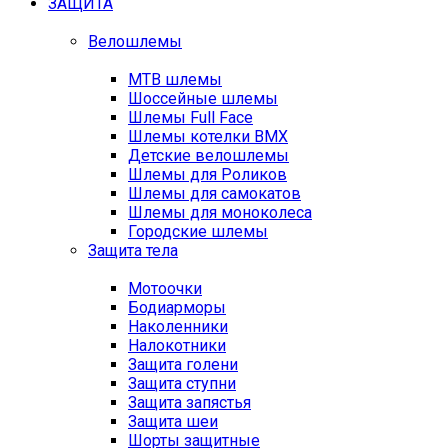
ЗАЩИТА
Велошлемы
MTB шлемы
Шоссейные шлемы
Шлемы Full Face
Шлемы котелки BMX
Детские велошлемы
Шлемы для Роликов
Шлемы для самокатов
Шлемы для моноколеса
Городские шлемы
Защита тела
Мотоочки
Бодиарморы
Наколенники
Налокотники
Защита голени
Защита ступни
Защита запястья
Защита шеи
Шорты защитные