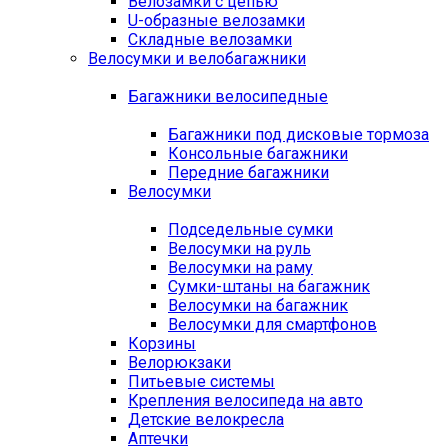
Велозамки с цепью
U-образные велозамки
Складные велозамки
Велосумки и велобагажники
Багажники велосипедные
Багажники под дисковые тормоза
Консольные багажники
Передние багажники
Велосумки
Подседельные сумки
Велосумки на руль
Велосумки на раму
Сумки-штаны на багажник
Велосумки на багажник
Велосумки для смартфонов
Корзины
Велорюкзаки
Питьевые системы
Крепления велосипеда на авто
Детские велокресла
Аптечки