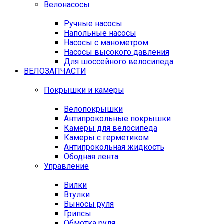
Велонасосы
Ручные насосы
Напольные насосы
Насосы с манометром
Насосы высокого давления
Для шоссейного велосипеда
ВЕЛОЗАПЧАСТИ
Покрышки и камеры
Велопокрышки
Антипрокольные покрышки
Камеры для велосипеда
Камеры с герметиком
Антипрокольная жидкость
Ободная лента
Управление
Вилки
Втулки
Выносы руля
Грипсы
Обмотка руля