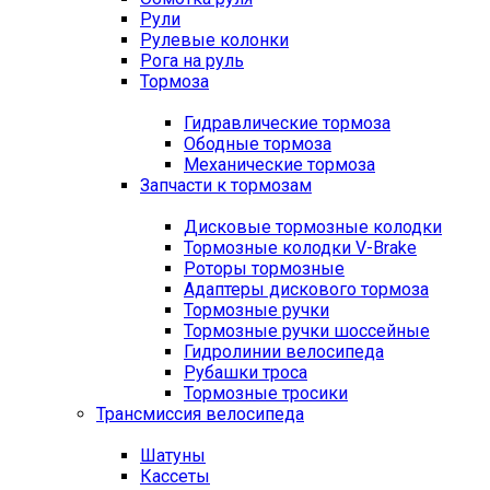
Рули
Рулевые колонки
Рога на руль
Тормоза
Гидравлические тормоза
Ободные тормоза
Механические тормоза
Запчасти к тормозам
Дисковые тормозные колодки
Тормозные колодки V-Brake
Роторы тормозные
Адаптеры дискового тормоза
Тормозные ручки
Тормозные ручки шоссейные
Гидролинии велосипеда
Рубашки троса
Тормозные тросики
Трансмиссия велосипеда
Шатуны
Кассеты