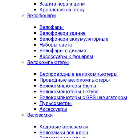
Защита пера и цепи
Крепления на стену
Велофонари
Велофары
Велофонари задние
Велофонари аккумуляторные
Наборы света
Велофары с динамо
Аксессуары к фонарям
Велокомпьютеры
Беспроводные велокомпьютеры
Проводные велокомпьютеры
Велокомпьютеры Sigma
Велокомпьютеры Lezyne
Велокомпьютеры с GPS навигатором
Пульсометры
Аксессуары
Велозамки
Кодовые велозамки
Велозамки под ключ