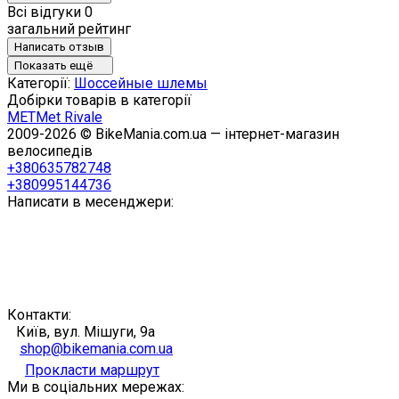
Всі відгуки
0
загальний рейтинг
Написать отзыв
Показать ещё
Категорії:
Шоссейные шлемы
Добірки товарів в категорії
MET
Met Rivale
2009-2026 © BikeMania.com.ua — інтернет-магазин
велосипедів
+380635782748
+380995144736
Написати в месенджери:
Контакти:
Київ, вул. Мішуги, 9а
shop@bikemania.com.ua
Прокласти маршрут
Ми в соціальних мережах: