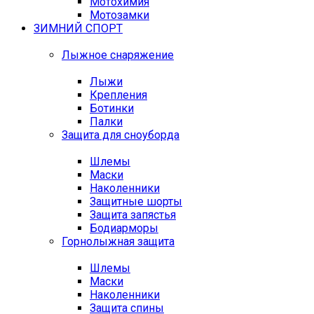
Мотохимия
Мотозамки
ЗИМНИЙ СПОРТ
Лыжное снаряжение
Лыжи
Крепления
Ботинки
Палки
Защита для сноуборда
Шлемы
Маски
Наколенники
Защитные шорты
Защита запястья
Бодиарморы
Горнолыжная защита
Шлемы
Маски
Наколенники
Защита спины