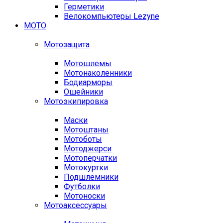
Герметики
Велокомпьютеры Lezyne
МОТО
Мотозащита
Мотошлемы
Мотонаколенники
Бодиарморы
Ошейники
Мотоэкипировка
Маски
Мотоштаны
Мотоботы
Мотоджерси
Мотоперчатки
Мотокуртки
Подшлемники
Футболки
Мотоноски
Мотоаксессуары