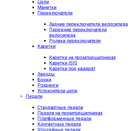
Цепи
Манетки
Переключатели
Задние переключатели велосипеда
Передние переключатели
велосипеда
Ролики переключателя
Каретки
Каретки на промподшипниках
Каретки ISIS
Каретки под квадрат
Звезды
Бонки
Рокринги
Успокоители цепи
Педали
Стандартные педали
Педали на промподшипниках
Платформенные педали
Контактные педали
Шоссейные педали