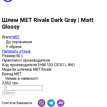
Шлем MET Rivale Dark Gray | Matt
Glossy
Brand:
MET
До порівняння
У обране
Написать отзыв
Размер:
M, L
Гарантия:
от производителя
Код производителя:
3HM 103 CEOO L AN1
Модели шлемов MET:
Rivale
Бренд:
MET
Немає в наявності
3,562 грн.
Купити
Спитати/Замовити