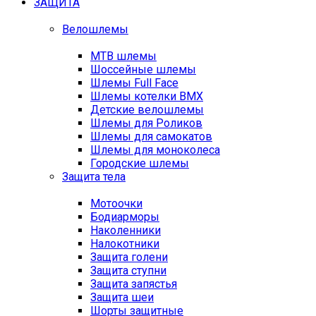
ЗАЩИТА
Велошлемы
MTB шлемы
Шоссейные шлемы
Шлемы Full Face
Шлемы котелки BMX
Детские велошлемы
Шлемы для Роликов
Шлемы для самокатов
Шлемы для моноколеса
Городские шлемы
Защита тела
Мотоочки
Бодиарморы
Наколенники
Налокотники
Защита голени
Защита ступни
Защита запястья
Защита шеи
Шорты защитные