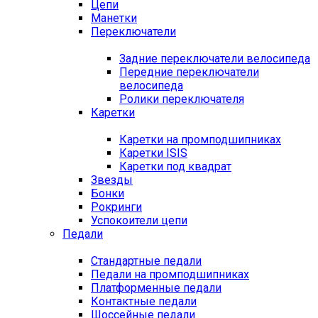
Цепи
Манетки
Переключатели
Задние переключатели велосипеда
Передние переключатели
велосипеда
Ролики переключателя
Каретки
Каретки на промподшипниках
Каретки ISIS
Каретки под квадрат
Звезды
Бонки
Рокринги
Успокоители цепи
Педали
Стандартные педали
Педали на промподшипниках
Платформенные педали
Контактные педали
Шоссейные педали