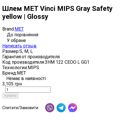
Шлем MET Vinci MIPS Gray Safety
yellow | Glossy
Brand:
MET
До порівняння
У обране
Написать отзыв
Размер:
S, M, L
Гарантия:
от производителя
Код производителя:
3HM 122 CEOO L GG1
Технологии:
MIPS
Бренд:
MET
Немає в наявності
3,105 грн.
Купити
Спитати/Замовити