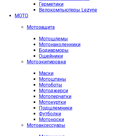
Герметики
Велокомпьютеры Lezyne
МОТО
Мотозащита
Мотошлемы
Мотонаколенники
Бодиарморы
Ошейники
Мотоэкипировка
Маски
Мотоштаны
Мотоботы
Мотоджерси
Мотоперчатки
Мотокуртки
Подшлемники
Футболки
Мотоноски
Мотоаксессуары