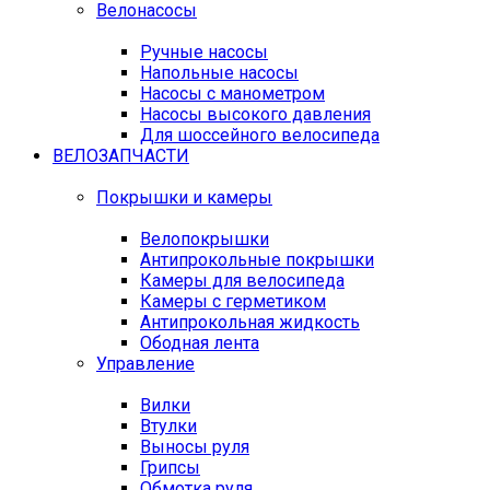
Велонасосы
Ручные насосы
Напольные насосы
Насосы с манометром
Насосы высокого давления
Для шоссейного велосипеда
ВЕЛОЗАПЧАСТИ
Покрышки и камеры
Велопокрышки
Антипрокольные покрышки
Камеры для велосипеда
Камеры с герметиком
Антипрокольная жидкость
Ободная лента
Управление
Вилки
Втулки
Выносы руля
Грипсы
Обмотка руля