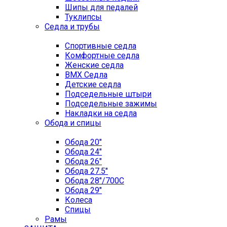
Шипы для педалей
Туклипсы
Седла и трубы
Спортивные седла
Комфортные седла
Женские седла
BMX Седла
Детские седла
Подседельные штыри
Подседельные зажимы
Накладки на седла
Обода и спицы
Обода 20"
Обода 24"
Обода 26"
Обода 27.5"
Обода 28"/700C
Обода 29"
Колеса
Спицы
Рамы