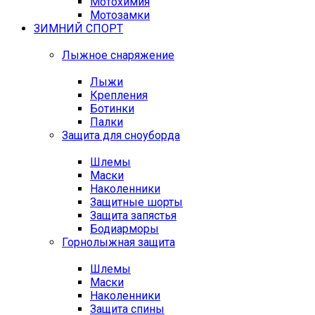
Мотохимия
Мотозамки
ЗИМНИЙ СПОРТ
Лыжное снаряжение
Лыжи
Крепления
Ботинки
Палки
Защита для сноуборда
Шлемы
Маски
Наколенники
Защитные шорты
Защита запястья
Бодиарморы
Горнолыжная защита
Шлемы
Маски
Наколенники
Защита спины