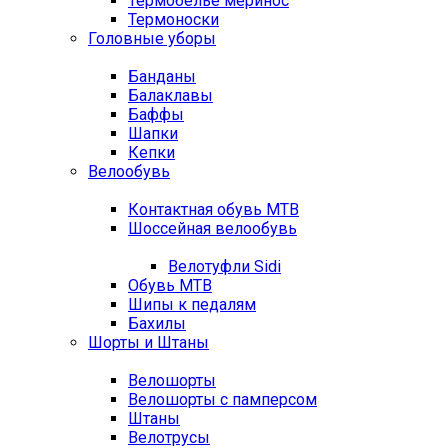
Термобелье меринос
Термоноски
Головные уборы
Банданы
Балаклавы
Баффы
Шапки
Кепки
Велообувь
Контактная обувь MTB
Шоссейная велообувь
Велотуфли Sidi
Обувь MTB
Шипы к педалям
Бахилы
Шорты и Штаны
Велошорты
Велошорты с памперсом
Штаны
Велотрусы