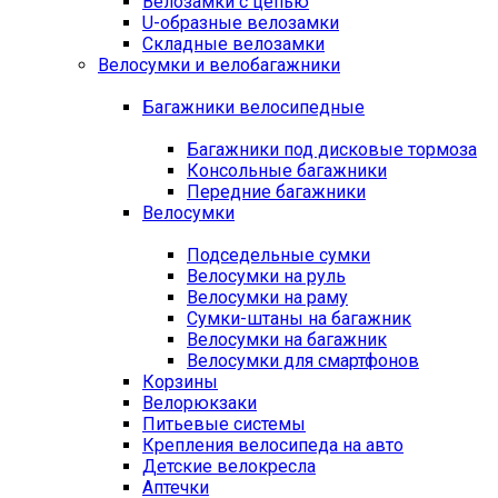
Велозамки с цепью
U-образные велозамки
Складные велозамки
Велосумки и велобагажники
Багажники велосипедные
Багажники под дисковые тормоза
Консольные багажники
Передние багажники
Велосумки
Подседельные сумки
Велосумки на руль
Велосумки на раму
Сумки-штаны на багажник
Велосумки на багажник
Велосумки для смартфонов
Корзины
Велорюкзаки
Питьевые системы
Крепления велосипеда на авто
Детские велокресла
Аптечки