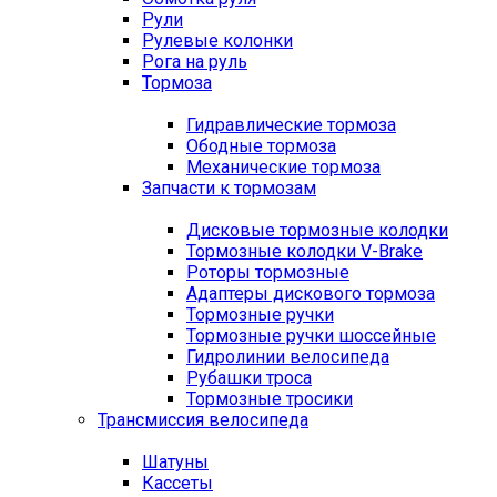
Рули
Рулевые колонки
Рога на руль
Тормоза
Гидравлические тормоза
Ободные тормоза
Механические тормоза
Запчасти к тормозам
Дисковые тормозные колодки
Тормозные колодки V-Brake
Роторы тормозные
Адаптеры дискового тормоза
Тормозные ручки
Тормозные ручки шоссейные
Гидролинии велосипеда
Рубашки троса
Тормозные тросики
Трансмиссия велосипеда
Шатуны
Кассеты