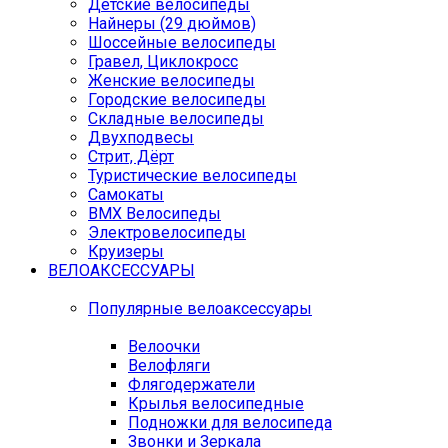
Детские велосипеды
Найнеры (29 дюймов)
Шоссейные велосипеды
Гравел, Циклокросс
Женские велосипеды
Городcкие велосипеды
Складные велосипеды
Двухподвесы
Стрит, Дёрт
Туристические велосипеды
Самокаты
BMX Велосипеды
Электровелосипеды
Круизеры
ВЕЛОАКСЕССУАРЫ
Популярные велоаксессуары
Велоочки
Велофляги
Флягодержатели
Крылья велосипедные
Подножки для велосипеда
Звонки и Зеркала