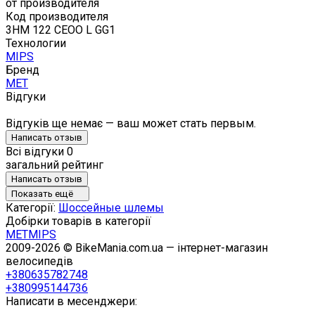
от производителя
Код производителя
3HM 122 CEOO L GG1
Технологии
MIPS
Бренд
MET
Відгуки
Відгуків ще немає — ваш может стать первым.
Написать отзыв
Всі відгуки
0
загальний рейтинг
Написать отзыв
Показать ещё
Категорії:
Шоссейные шлемы
Добірки товарів в категорії
MET
MIPS
2009-2026 © BikeMania.com.ua — інтернет-магазин
велосипедів
+380635782748
+380995144736
Написати в месенджери: