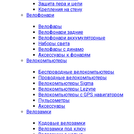
Защита пера и цепи
Крепления на стену
Велофонари
Велофары
Велофонари задние
Велофонари аккумуляторные
Наборы света
Велофары с динамо
Аксессуары к фонарям
Велокомпьютеры
Беспроводные велокомпьютеры
Проводные велокомпьютеры
Велокомпьютеры Sigma
Велокомпьютеры Lezyne
Велокомпьютеры с GPS навигатором
Пульсометры
Аксессуары
Велозамки
Кодовые велозамки
Велозамки под ключ