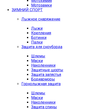
Мотохимия
Мотозамки
ЗИМНИЙ СПОРТ
Лыжное снаряжение
Лыжи
Крепления
Ботинки
Палки
Защита для сноуборда
Шлемы
Маски
Наколенники
Защитные шорты
Защита запястья
Бодиарморы
Горнолыжная защита
Шлемы
Маски
Наколенники
Защита спины