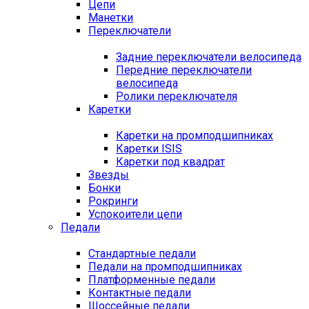
Цепи
Манетки
Переключатели
Задние переключатели велосипеда
Передние переключатели
велосипеда
Ролики переключателя
Каретки
Каретки на промподшипниках
Каретки ISIS
Каретки под квадрат
Звезды
Бонки
Рокринги
Успокоители цепи
Педали
Стандартные педали
Педали на промподшипниках
Платформенные педали
Контактные педали
Шоссейные педали