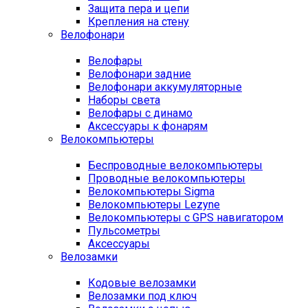
Защита пера и цепи
Крепления на стену
Велофонари
Велофары
Велофонари задние
Велофонари аккумуляторные
Наборы света
Велофары с динамо
Аксессуары к фонарям
Велокомпьютеры
Беспроводные велокомпьютеры
Проводные велокомпьютеры
Велокомпьютеры Sigma
Велокомпьютеры Lezyne
Велокомпьютеры с GPS навигатором
Пульсометры
Аксессуары
Велозамки
Кодовые велозамки
Велозамки под ключ