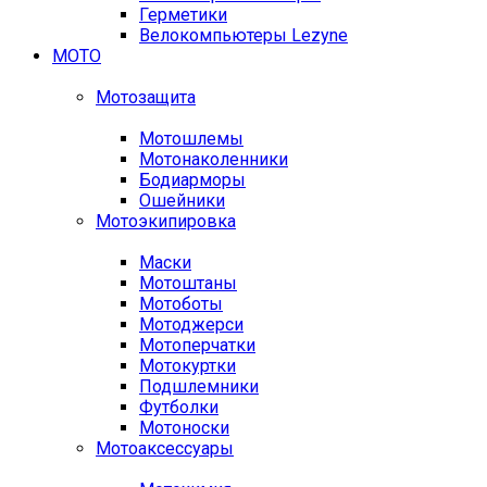
Герметики
Велокомпьютеры Lezyne
МОТО
Мотозащита
Мотошлемы
Мотонаколенники
Бодиарморы
Ошейники
Мотоэкипировка
Маски
Мотоштаны
Мотоботы
Мотоджерси
Мотоперчатки
Мотокуртки
Подшлемники
Футболки
Мотоноски
Мотоаксессуары