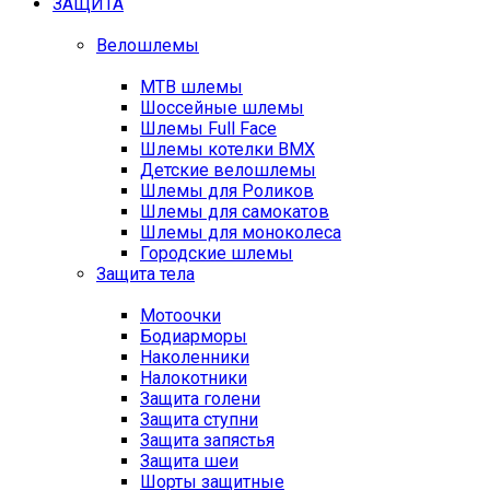
ЗАЩИТА
Велошлемы
MTB шлемы
Шоссейные шлемы
Шлемы Full Face
Шлемы котелки BMX
Детские велошлемы
Шлемы для Роликов
Шлемы для самокатов
Шлемы для моноколеса
Городские шлемы
Защита тела
Мотоочки
Бодиарморы
Наколенники
Налокотники
Защита голени
Защита ступни
Защита запястья
Защита шеи
Шорты защитные