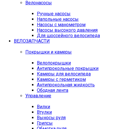
Велонасосы
Ручные насосы
Напольные насосы
Насосы с манометром
Насосы высокого давления
Для шоссейного велосипеда
ВЕЛОЗАПЧАСТИ
Покрышки и камеры
Велопокрышки
Антипрокольные покрышки
Камеры для велосипеда
Камеры с герметиком
Антипрокольная жидкость
Ободная лента
Управление
Вилки
Втулки
Выносы руля
Грипсы
Обмотка руля