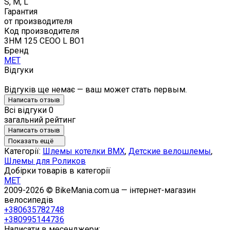
S, M, L
Гарантия
от производителя
Код производителя
3HM 125 CEOO L BO1
Бренд
MET
Відгуки
Відгуків ще немає — ваш может стать первым.
Написать отзыв
Всі відгуки
0
загальний рейтинг
Написать отзыв
Показать ещё
Категорії:
Шлемы котелки BMX
,
Детские велошлемы
,
Шлемы для Роликов
Добірки товарів в категорії
MET
2009-2026 © BikeMania.com.ua — інтернет-магазин
велосипедів
+380635782748
+380995144736
Написати в месенджери: