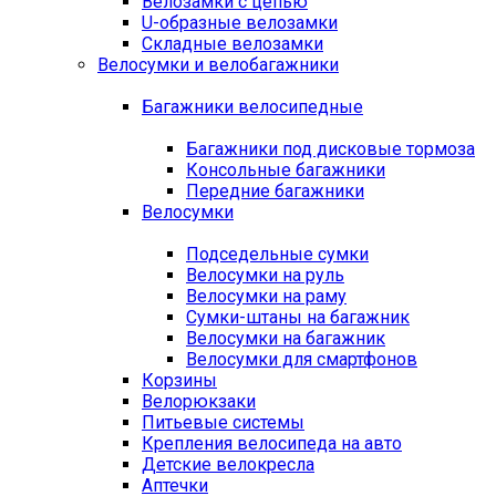
Велозамки с цепью
U-образные велозамки
Складные велозамки
Велосумки и велобагажники
Багажники велосипедные
Багажники под дисковые тормоза
Консольные багажники
Передние багажники
Велосумки
Подседельные сумки
Велосумки на руль
Велосумки на раму
Сумки-штаны на багажник
Велосумки на багажник
Велосумки для смартфонов
Корзины
Велорюкзаки
Питьевые системы
Крепления велосипеда на авто
Детские велокресла
Аптечки