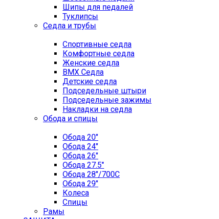
Шипы для педалей
Туклипсы
Седла и трубы
Спортивные седла
Комфортные седла
Женские седла
BMX Седла
Детские седла
Подседельные штыри
Подседельные зажимы
Накладки на седла
Обода и спицы
Обода 20"
Обода 24"
Обода 26"
Обода 27.5"
Обода 28"/700C
Обода 29"
Колеса
Спицы
Рамы