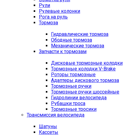
Рули
Рулевые колонки
Рога на руль
Тормоза
Гидравлические тормоза
Ободные тормоза
Механические тормоза
Запчасти к тормозам
Дисковые тормозные колодки
Тормозные колодки V-Brake
Роторы тормозные
Адаптеры дискового тормоза
Тормозные ручки
Тормозные ручки шоссейные
Гидролинии велосипеда
Рубашки троса
Тормозные тросики
Трансмиссия велосипеда
Шатуны
Кассеты