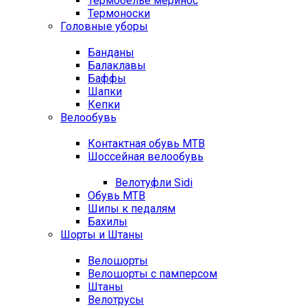
Термобелье меринос
Термоноски
Головные уборы
Банданы
Балаклавы
Баффы
Шапки
Кепки
Велообувь
Контактная обувь MTB
Шоссейная велообувь
Велотуфли Sidi
Обувь MTB
Шипы к педалям
Бахилы
Шорты и Штаны
Велошорты
Велошорты с памперсом
Штаны
Велотрусы