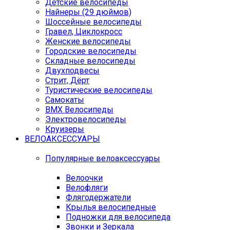
Детские велосипеды
Найнеры (29 дюймов)
Шоссейные велосипеды
Гравел, Циклокросс
Женские велосипеды
Городcкие велосипеды
Складные велосипеды
Двухподвесы
Стрит, Дёрт
Туристические велосипеды
Самокаты
BMX Велосипеды
Электровелосипеды
Круизеры
ВЕЛОАКСЕССУАРЫ
Популярные велоаксессуары
Велоочки
Велофляги
Флягодержатели
Крылья велосипедные
Подножки для велосипеда
Звонки и Зеркала