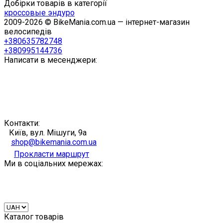
Добірки товарів в категорії
кроссовые эндуро
2009-2026 © BikeMania.com.ua — інтернет-магазин
велосипедів
+380635782748
+380995144736
Написати в месенджери:
Контакти:
Київ, вул. Мішуги, 9а
shop@bikemania.com.ua
Прокласти маршрут
Ми в соціальних мережах:
Каталог товарів