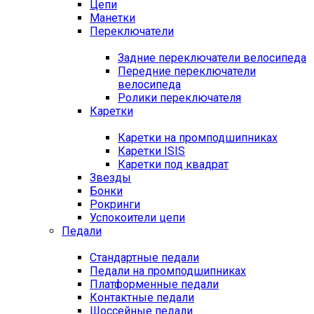
Цепи
Манетки
Переключатели
Задние переключатели велосипеда
Передние переключатели
велосипеда
Ролики переключателя
Каретки
Каретки на промподшипниках
Каретки ISIS
Каретки под квадрат
Звезды
Бонки
Рокринги
Успокоители цепи
Педали
Стандартные педали
Педали на промподшипниках
Платформенные педали
Контактные педали
Шоссейные педали