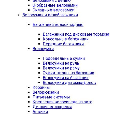
Велозамки с цепью
U-образные велозамки
Складные велозамки
Велосумки и велобагажники
Багажники велосипедные
Багажники под дисковые тормоза
Консольные багажники
Передние багажники
Велосумки
Подседельные сумки
Велосумки на руль
Велосумки на раму
Сумки-штаны на багажник
Велосумки на багажник
Велосумки для смартфонов
Корзины
Велорюкзаки
Питьевые системы
Крепления велосипеда на авто
Детские велокресла
Аптечки