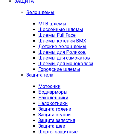
ЗАЩИТА
Велошлемы
MTB шлемы
Шоссейные шлемы
Шлемы Full Face
Шлемы котелки BMX
Детские велошлемы
Шлемы для Роликов
Шлемы для самокатов
Шлемы для моноколеса
Городские шлемы
Защита тела
Мотоочки
Бодиарморы
Наколенники
Налокотники
Защита голени
Защита ступни
Защита запястья
Защита шеи
Шорты защитные