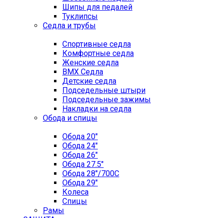
Шипы для педалей
Туклипсы
Седла и трубы
Спортивные седла
Комфортные седла
Женские седла
BMX Седла
Детские седла
Подседельные штыри
Подседельные зажимы
Накладки на седла
Обода и спицы
Обода 20"
Обода 24"
Обода 26"
Обода 27.5"
Обода 28"/700C
Обода 29"
Колеса
Спицы
Рамы