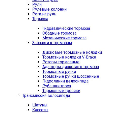
Рули
Рулевые колонки
Рога на руль
Тормоза
Гидравлические тормоза
Ободные тормоза
Механические тормоза
Запчасти к тормозам
Дисковые тормозные колодки
Тормозные колодки V-Brake
Роторы тормозные
Адаптеры дискового тормоза
Тормозные ручки
Тормозные ручки шоссейные
Гидролинии велосипеда
Рубашки троса
Тормозные тросики
Трансмиссия велосипеда
Шатуны
Кассеты