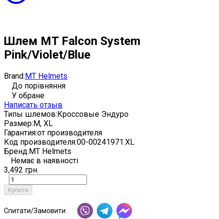
Шлем MT Falcon System
Pink/Violet/Blue
Brand:
MT Helmets
До порівняння
У обране
Написать отзыв
Типы шлемов:
Кроссовые Эндуро
Размер:
M, XL
Гарантия:
от производителя
Код производителя:
00-00241971.XL
Бренд:
MT Helmets
Немає в наявності
3,492 грн.
Купити
Спитати/Замовити