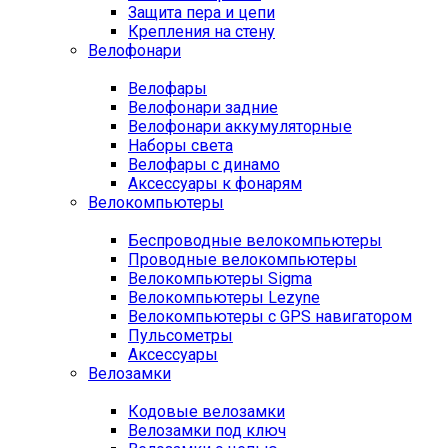
Защита пера и цепи
Крепления на стену
Велофонари
Велофары
Велофонари задние
Велофонари аккумуляторные
Наборы света
Велофары с динамо
Аксессуары к фонарям
Велокомпьютеры
Беспроводные велокомпьютеры
Проводные велокомпьютеры
Велокомпьютеры Sigma
Велокомпьютеры Lezyne
Велокомпьютеры с GPS навигатором
Пульсометры
Аксессуары
Велозамки
Кодовые велозамки
Велозамки под ключ