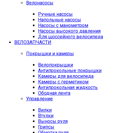
Велонасосы
Ручные насосы
Напольные насосы
Насосы с манометром
Насосы высокого давления
Для шоссейного велосипеда
ВЕЛОЗАПЧАСТИ
Покрышки и камеры
Велопокрышки
Антипрокольные покрышки
Камеры для велосипеда
Камеры с герметиком
Антипрокольная жидкость
Ободная лента
Управление
Вилки
Втулки
Выносы руля
Грипсы
Обмотка руля