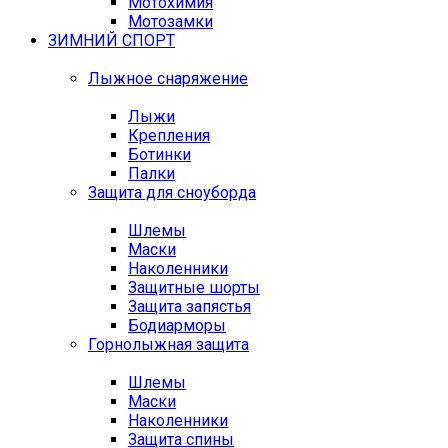
Мотохимия
Мотозамки
ЗИМНИЙ СПОРТ
Лыжное снаряжение
Лыжи
Крепления
Ботинки
Палки
Защита для сноуборда
Шлемы
Маски
Наколенники
Защитные шорты
Защита запястья
Бодиарморы
Горнолыжная защита
Шлемы
Маски
Наколенники
Защита спины