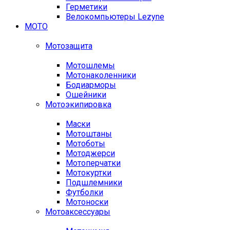
Герметики
Велокомпьютеры Lezyne
МОТО
Мотозащита
Мотошлемы
Мотонаколенники
Бодиарморы
Ошейники
Мотоэкипировка
Маски
Мотоштаны
Мотоботы
Мотоджерси
Мотоперчатки
Мотокуртки
Подшлемники
Футболки
Мотоноски
Мотоаксессуары