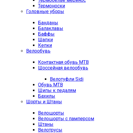
Термобелье меринос
Термоноски
Головные уборы
Банданы
Балаклавы
Баффы
Шапки
Кепки
Велообувь
Контактная обувь MTB
Шоссейная велообувь
Велотуфли Sidi
Обувь MTB
Шипы к педалям
Бахилы
Шорты и Штаны
Велошорты
Велошорты с памперсом
Штаны
Велотрусы