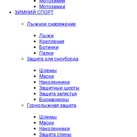
Мотохимия
Мотозамки
ЗИМНИЙ СПОРТ
Лыжное снаряжение
Лыжи
Крепления
Ботинки
Палки
Защита для сноуборда
Шлемы
Маски
Наколенники
Защитные шорты
Защита запястья
Бодиарморы
Горнолыжная защита
Шлемы
Маски
Наколенники
Защита спины