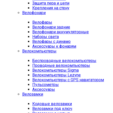
Защита пера и цепи
Крепления на стену
Велофонари
Велофары
Велофонари задние
Велофонари аккумуляторные
Наборы света
Велофары с динамо
Аксессуары к фонарям
Велокомпьютеры
Беспроводные велокомпьютеры
Проводные велокомпьютеры
Велокомпьютеры Sigma
Велокомпьютеры Lezyne
Велокомпьютеры с GPS навигатором
Пульсометры
Аксессуары
Велозамки
Кодовые велозамки
Велозамки под ключ