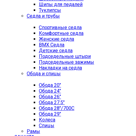
Шипы для педалей
Туклипсы
Седла и трубы
Спортивные седла
Комфортные седла
Женские седла
BMX Седла
Детские седла
Подседельные штыри
Подседельные зажимы
Накладки на седла
Обода и спицы
Обода 20"
Обода 24"
Обода 26"
Обода 27.5"
Обода 28"/700C
Обода 29"
Колеса
Спицы
Рамы