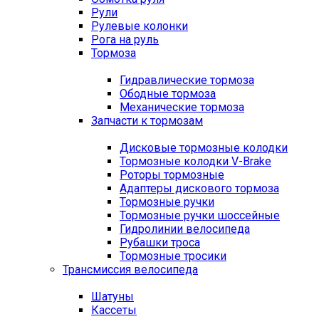
Рули
Рулевые колонки
Рога на руль
Тормоза
Гидравлические тормоза
Ободные тормоза
Механические тормоза
Запчасти к тормозам
Дисковые тормозные колодки
Тормозные колодки V-Brake
Роторы тормозные
Адаптеры дискового тормоза
Тормозные ручки
Тормозные ручки шоссейные
Гидролинии велосипеда
Рубашки троса
Тормозные тросики
Трансмиссия велосипеда
Шатуны
Кассеты