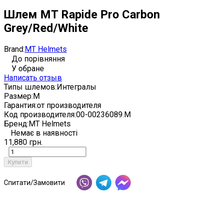
Шлем MT Rapide Pro Carbon
Grey/Red/White
Brand:
MT Helmets
До порівняння
У обране
Написать отзыв
Типы шлемов:
Интегралы
Размер:
M
Гарантия:
от производителя
Код производителя:
00-00236089.M
Бренд:
MT Helmets
Немає в наявності
11,880 грн.
Купити
Спитати/Замовити