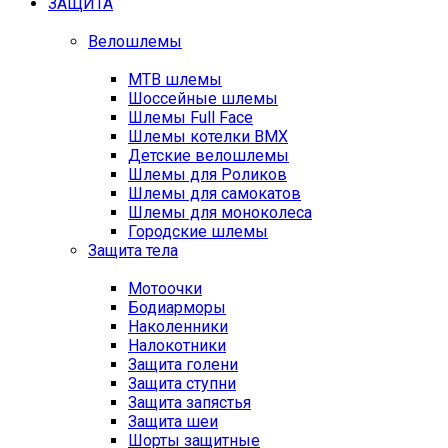
ЗАЩИТА
Велошлемы
MTB шлемы
Шоссейные шлемы
Шлемы Full Face
Шлемы котелки BMX
Детские велошлемы
Шлемы для Роликов
Шлемы для самокатов
Шлемы для моноколеса
Городские шлемы
Защита тела
Мотоочки
Бодиарморы
Наколенники
Налокотники
Защита голени
Защита ступни
Защита запястья
Защита шеи
Шорты защитные