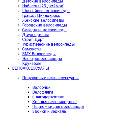
Детские велосипеды
Найнеры (29 дюймов)
Шоссейные велосипеды
Гравел, Циклокросс
Женские велосипеды
Городcкие велосипеды
Складные велосипеды
Двухподвесы
Стрит, Дёрт
Туристические велосипеды
Самокаты
BMX Велосипеды
Электровелосипеды
Круизеры
ВЕЛОАКСЕССУАРЫ
Популярные велоаксессуары
Велоочки
Велофляги
Флягодержатели
Крылья велосипедные
Подножки для велосипеда
Звонки и Зеркала