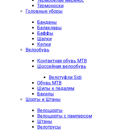
Термобелье меринос
Термоноски
Головные уборы
Банданы
Балаклавы
Баффы
Шапки
Кепки
Велообувь
Контактная обувь MTB
Шоссейная велообувь
Велотуфли Sidi
Обувь MTB
Шипы к педалям
Бахилы
Шорты и Штаны
Велошорты
Велошорты с памперсом
Штаны
Велотрусы