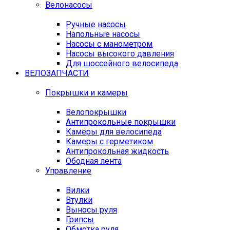
Велонасосы
Ручные насосы
Напольные насосы
Насосы с манометром
Насосы высокого давления
Для шоссейного велосипеда
ВЕЛОЗАПЧАСТИ
Покрышки и камеры
Велопокрышки
Антипрокольные покрышки
Камеры для велосипеда
Камеры с герметиком
Антипрокольная жидкость
Ободная лента
Управление
Вилки
Втулки
Выносы руля
Грипсы
Обмотка руля