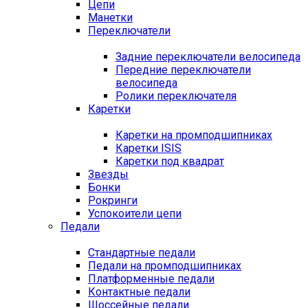
Цепи
Манетки
Переключатели
Задние переключатели велосипеда
Передние переключатели
велосипеда
Ролики переключателя
Каретки
Каретки на промподшипниках
Каретки ISIS
Каретки под квадрат
Звезды
Бонки
Рокринги
Успокоители цепи
Педали
Стандартные педали
Педали на промподшипниках
Платформенные педали
Контактные педали
Шоссейные педали