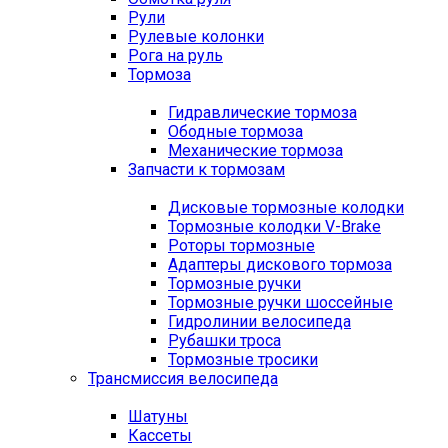
Рули
Рулевые колонки
Рога на руль
Тормоза
Гидравлические тормоза
Ободные тормоза
Механические тормоза
Запчасти к тормозам
Дисковые тормозные колодки
Тормозные колодки V-Brake
Роторы тормозные
Адаптеры дискового тормоза
Тормозные ручки
Тормозные ручки шоссейные
Гидролинии велосипеда
Рубашки троса
Тормозные тросики
Трансмиссия велосипеда
Шатуны
Кассеты