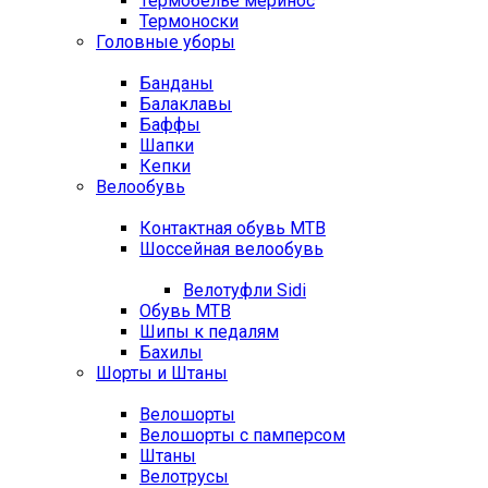
Термобелье меринос
Термоноски
Головные уборы
Банданы
Балаклавы
Баффы
Шапки
Кепки
Велообувь
Контактная обувь MTB
Шоссейная велообувь
Велотуфли Sidi
Обувь MTB
Шипы к педалям
Бахилы
Шорты и Штаны
Велошорты
Велошорты с памперсом
Штаны
Велотрусы