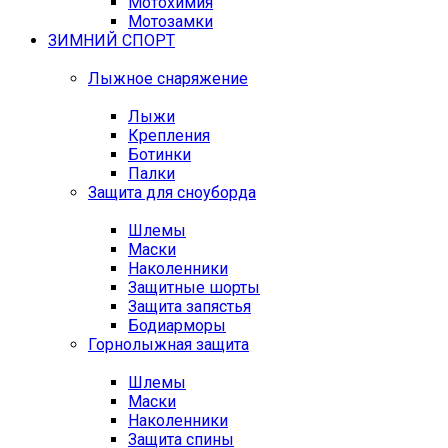
Мотохимия
Мотозамки
ЗИМНИЙ СПОРТ
Лыжное снаряжение
Лыжи
Крепления
Ботинки
Палки
Защита для сноуборда
Шлемы
Маски
Наколенники
Защитные шорты
Защита запястья
Бодиарморы
Горнолыжная защита
Шлемы
Маски
Наколенники
Защита спины