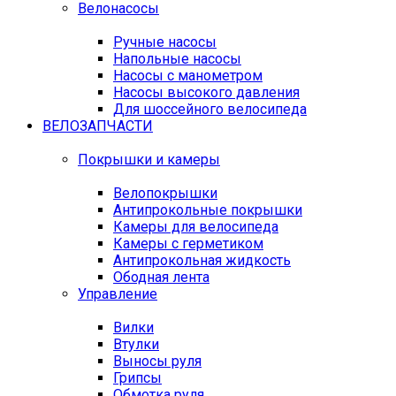
Велонасосы
Ручные насосы
Напольные насосы
Насосы с манометром
Насосы высокого давления
Для шоссейного велосипеда
ВЕЛОЗАПЧАСТИ
Покрышки и камеры
Велопокрышки
Антипрокольные покрышки
Камеры для велосипеда
Камеры с герметиком
Антипрокольная жидкость
Ободная лента
Управление
Вилки
Втулки
Выносы руля
Грипсы
Обмотка руля