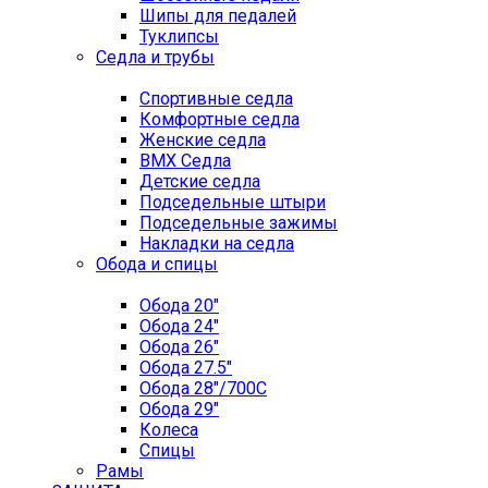
Шипы для педалей
Туклипсы
Седла и трубы
Спортивные седла
Комфортные седла
Женские седла
BMX Седла
Детские седла
Подседельные штыри
Подседельные зажимы
Накладки на седла
Обода и спицы
Обода 20"
Обода 24"
Обода 26"
Обода 27.5"
Обода 28"/700C
Обода 29"
Колеса
Спицы
Рамы