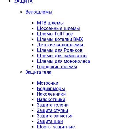
ЗАЩИТА
Велошлемы
MTB шлемы
Шоссейные шлемы
Шлемы Full Face
Шлемы котелки BMX
Детские велошлемы
Шлемы для Роликов
Шлемы для самокатов
Шлемы для моноколеса
Городские шлемы
Защита тела
Мотоочки
Бодиарморы
Наколенники
Налокотники
Защита голени
Защита ступни
Защита запястья
Защита шеи
Шорты защитные