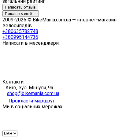
загальний рейтинг
Написать отзыв
Показать ещё
2009-2026 © BikeMania.com.ua — інтернет-магазин
велосипедів
+380635782748
+380995144736
Написати в месенджери:
Контакти:
Київ, вул. Мішуги, 9а
shop@bikemania.com.ua
Прокласти маршрут
Ми в соціальних мережах: