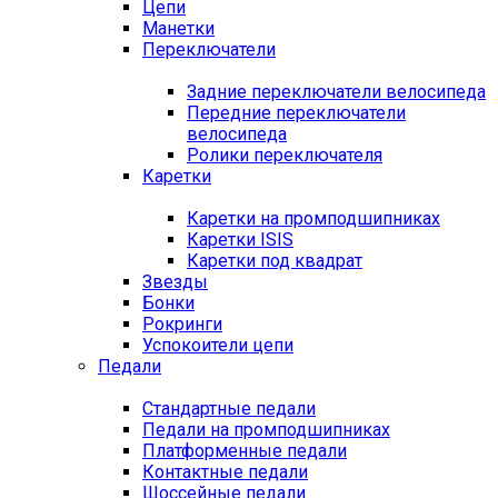
Цепи
Манетки
Переключатели
Задние переключатели велосипеда
Передние переключатели
велосипеда
Ролики переключателя
Каретки
Каретки на промподшипниках
Каретки ISIS
Каретки под квадрат
Звезды
Бонки
Рокринги
Успокоители цепи
Педали
Стандартные педали
Педали на промподшипниках
Платформенные педали
Контактные педали
Шоссейные педали