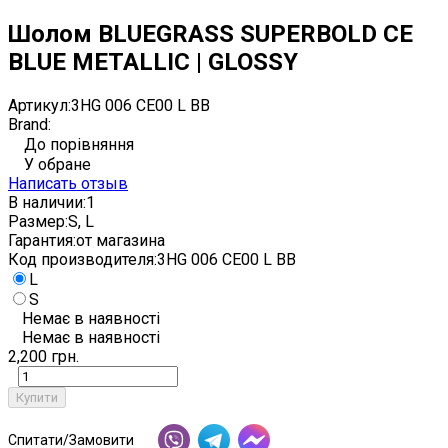
Шолом BLUEGRASS SUPERBOLD CE
BLUE METALLIC | GLOSSY
Артикул:
3HG 006 CE00 L BB
Brand:
До порівняння
У обране
Написать отзыв
В наличии:
1
Размер:
S, L
Гарантия:
от магазина
Код производителя:
3HG 006 CE00 L BB
L
S
Немає в наявності
Немає в наявності
2,200 грн.
Купити
Спитати/Замовити