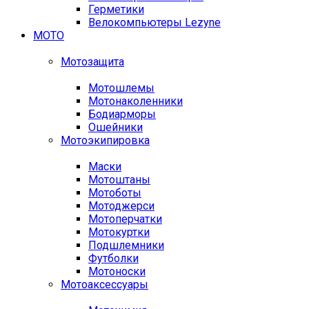
Герметики
Велокомпьютеры Lezyne
МОТО
Мотозащита
Мотошлемы
Мотонаколенники
Бодиарморы
Ошейники
Мотоэкипировка
Маски
Мотоштаны
Мотоботы
Мотоджерси
Мотоперчатки
Мотокуртки
Подшлемники
Футболки
Мотоноски
Мотоаксессуары