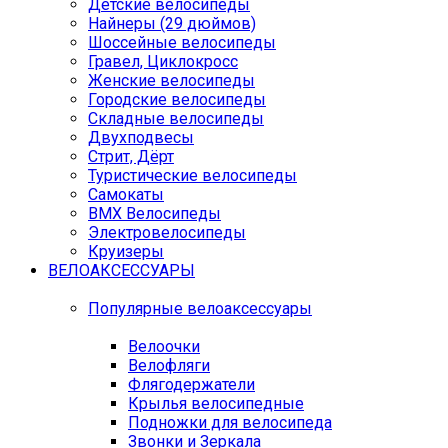
Детские велосипеды
Найнеры (29 дюймов)
Шоссейные велосипеды
Гравел, Циклокросс
Женские велосипеды
Городcкие велосипеды
Складные велосипеды
Двухподвесы
Стрит, Дёрт
Туристические велосипеды
Самокаты
BMX Велосипеды
Электровелосипеды
Круизеры
ВЕЛОАКСЕССУАРЫ
Популярные велоаксессуары
Велоочки
Велофляги
Флягодержатели
Крылья велосипедные
Подножки для велосипеда
Звонки и Зеркала