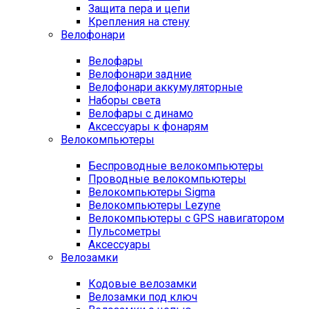
Защита пера и цепи
Крепления на стену
Велофонари
Велофары
Велофонари задние
Велофонари аккумуляторные
Наборы света
Велофары с динамо
Аксессуары к фонарям
Велокомпьютеры
Беспроводные велокомпьютеры
Проводные велокомпьютеры
Велокомпьютеры Sigma
Велокомпьютеры Lezyne
Велокомпьютеры с GPS навигатором
Пульсометры
Аксессуары
Велозамки
Кодовые велозамки
Велозамки под ключ