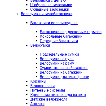
Велозамки с цепью
U-образные велозамки
Складные велозамки
Велосумки и велобагажники
Багажники велосипедные
Багажники под дисковые тормоза
Консольные багажники
Передние багажники
Велосумки
Подседельные сумки
Велосумки на руль
Велосумки на раму
Сумки-штаны на багажник
Велосумки на багажник
Велосумки для смартфонов
Корзины
Велорюкзаки
Питьевые системы
Крепления велосипеда на авто
Детские велокресла
Аптечки