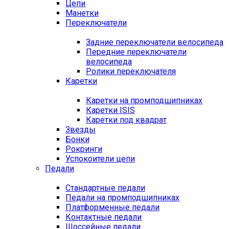
Цепи
Манетки
Переключатели
Задние переключатели велосипеда
Передние переключатели
велосипеда
Ролики переключателя
Каретки
Каретки на промподшипниках
Каретки ISIS
Каретки под квадрат
Звезды
Бонки
Рокринги
Успокоители цепи
Педали
Стандартные педали
Педали на промподшипниках
Платформенные педали
Контактные педали
Шоссейные педали