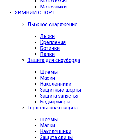
Мотохимия
Мотозамки
ЗИМНИЙ СПОРТ
Лыжное снаряжение
Лыжи
Крепления
Ботинки
Палки
Защита для сноуборда
Шлемы
Маски
Наколенники
Защитные шорты
Защита запястья
Бодиарморы
Горнолыжная защита
Шлемы
Маски
Наколенники
Защита спины