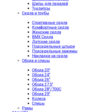
Шипы для педалей
Туклипсы
Седла и трубы
Спортивные седла
Комфортные седла
Женские седла
BMX Седла
Детские седла
Подседельные штыри
Подседельные зажимы
Накладки на седла
Обода и спицы
Обода 20"
Обода 24"
Обода 26"
Обода 27.5"
Обода 28"/700C
Обода 29"
Колеса
Спицы
Рамы