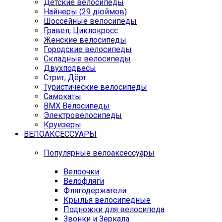
Детские велосипеды
Найнеры (29 дюймов)
Шоссейные велосипеды
Гравел, Циклокросс
Женские велосипеды
Городcкие велосипеды
Складные велосипеды
Двухподвесы
Стрит, Дёрт
Туристические велосипеды
Самокаты
BMX Велосипеды
Электровелосипеды
Круизеры
ВЕЛОАКСЕССУАРЫ
Популярные велоаксессуары
Велоочки
Велофляги
Флягодержатели
Крылья велосипедные
Подножки для велосипеда
Звонки и Зеркала