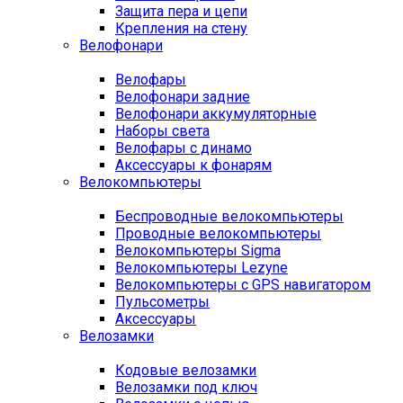
Защита пера и цепи
Крепления на стену
Велофонари
Велофары
Велофонари задние
Велофонари аккумуляторные
Наборы света
Велофары с динамо
Аксессуары к фонарям
Велокомпьютеры
Беспроводные велокомпьютеры
Проводные велокомпьютеры
Велокомпьютеры Sigma
Велокомпьютеры Lezyne
Велокомпьютеры с GPS навигатором
Пульсометры
Аксессуары
Велозамки
Кодовые велозамки
Велозамки под ключ