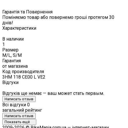
Гарантія та Повернення
Поміняємо товар або повернемо гроші протягом 30
днів!
Характеристики
В наличии
1
Размер
M/L, S/M
Гарантия
от магазина
Код производителя
3HM 118 CE00 L VE2
Відгуки
Відгуків ще немає — ваш может стать первым.
Написать отзыв
Всі відгуки
0
загальний рейтинг
Написать отзыв
Показать ещё
2009-2026 © BikeMania.com.ua — інтернет-магазин