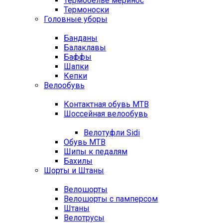
Термобелье меринос
Термоноски
Головные уборы
Банданы
Балаклавы
Баффы
Шапки
Кепки
Велообувь
Контактная обувь MTB
Шоссейная велообувь
Велотуфли Sidi
Обувь MTB
Шипы к педалям
Бахилы
Шорты и Штаны
Велошорты
Велошорты с памперсом
Штаны
Велотрусы