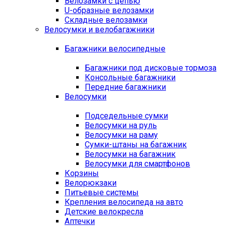
Велозамки с цепью
U-образные велозамки
Складные велозамки
Велосумки и велобагажники
Багажники велосипедные
Багажники под дисковые тормоза
Консольные багажники
Передние багажники
Велосумки
Подседельные сумки
Велосумки на руль
Велосумки на раму
Сумки-штаны на багажник
Велосумки на багажник
Велосумки для смартфонов
Корзины
Велорюкзаки
Питьевые системы
Крепления велосипеда на авто
Детские велокресла
Аптечки