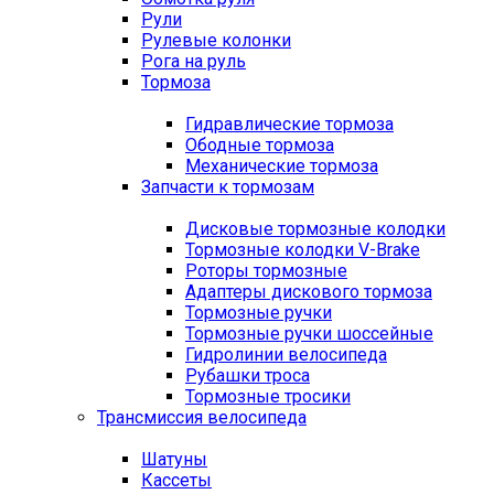
Рули
Рулевые колонки
Рога на руль
Тормоза
Гидравлические тормоза
Ободные тормоза
Механические тормоза
Запчасти к тормозам
Дисковые тормозные колодки
Тормозные колодки V-Brake
Роторы тормозные
Адаптеры дискового тормоза
Тормозные ручки
Тормозные ручки шоссейные
Гидролинии велосипеда
Рубашки троса
Тормозные тросики
Трансмиссия велосипеда
Шатуны
Кассеты