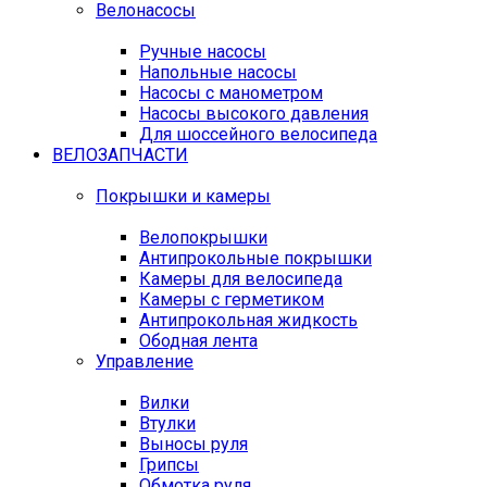
Велонасосы
Ручные насосы
Напольные насосы
Насосы с манометром
Насосы высокого давления
Для шоссейного велосипеда
ВЕЛОЗАПЧАСТИ
Покрышки и камеры
Велопокрышки
Антипрокольные покрышки
Камеры для велосипеда
Камеры с герметиком
Антипрокольная жидкость
Ободная лента
Управление
Вилки
Втулки
Выносы руля
Грипсы
Обмотка руля