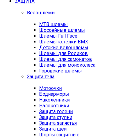
ЗАЩИТА
Велошлемы
MTB шлемы
Шоссейные шлемы
Шлемы Full Face
Шлемы котелки BMX
Детские велошлемы
Шлемы для Роликов
Шлемы для самокатов
Шлемы для моноколеса
Городские шлемы
Защита тела
Мотоочки
Бодиарморы
Наколенники
Налокотники
Защита голени
Защита ступни
Защита запястья
Защита шеи
Шорты защитные