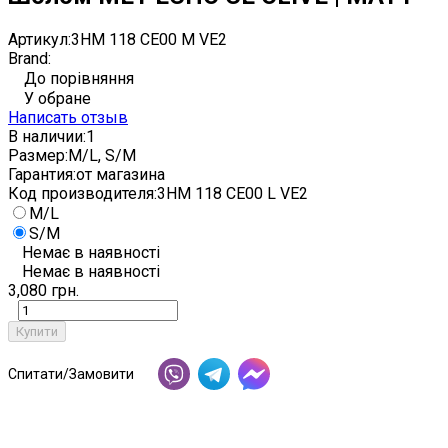
Артикул:
3HM 118 CE00 M VE2
Brand:
До порівняння
У обране
Написать отзыв
В наличии:
1
Размер:
M/L, S/M
Гарантия:
от магазина
Код производителя:
3HM 118 CE00 L VE2
M/L
S/M
Немає в наявності
Немає в наявності
3,080 грн.
Купити
Спитати/Замовити