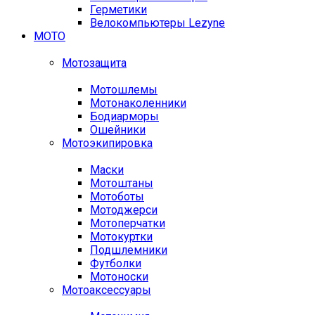
Герметики
Велокомпьютеры Lezyne
МОТО
Мотозащита
Мотошлемы
Мотонаколенники
Бодиарморы
Ошейники
Мотоэкипировка
Маски
Мотоштаны
Мотоботы
Мотоджерси
Мотоперчатки
Мотокуртки
Подшлемники
Футболки
Мотоноски
Мотоаксессуары