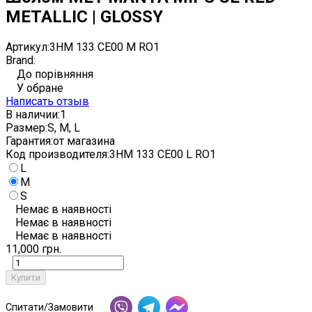
METALLIC | GLOSSY
Артикул:
3HM 133 CE00 M RO1
Brand:
До порівняння
У обране
Написать отзыв
В наличии:
1
Размер:
S, M, L
Гарантия:
от магазина
Код производителя:
3HM 133 CE00 L RO1
L
M
S
Немає в наявності
Немає в наявності
Немає в наявності
11,000 грн.
Купити
Спитати/Замовити