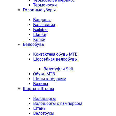
Термобелье меринос
Термоноски
Головные уборы
Банданы
Балаклавы
Баффы
Шапки
Кепки
Велообувь
Контактная обувь MTB
Шоссейная велообувь
Велотуфли Sidi
Обувь MTB
Шипы к педалям
Бахилы
Шорты и Штаны
Велошорты
Велошорты с памперсом
Штаны
Велотрусы