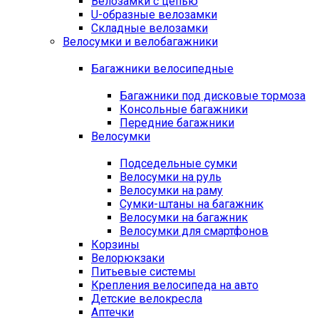
Велозамки с цепью
U-образные велозамки
Складные велозамки
Велосумки и велобагажники
Багажники велосипедные
Багажники под дисковые тормоза
Консольные багажники
Передние багажники
Велосумки
Подседельные сумки
Велосумки на руль
Велосумки на раму
Сумки-штаны на багажник
Велосумки на багажник
Велосумки для смартфонов
Корзины
Велорюкзаки
Питьевые системы
Крепления велосипеда на авто
Детские велокресла
Аптечки