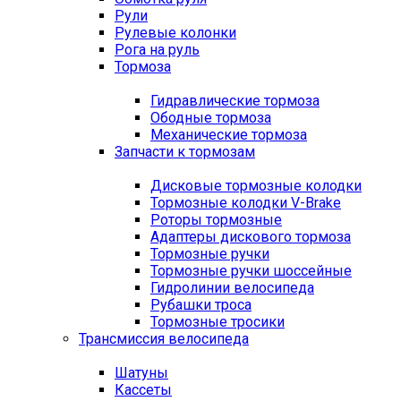
Рули
Рулевые колонки
Рога на руль
Тормоза
Гидравлические тормоза
Ободные тормоза
Механические тормоза
Запчасти к тормозам
Дисковые тормозные колодки
Тормозные колодки V-Brake
Роторы тормозные
Адаптеры дискового тормоза
Тормозные ручки
Тормозные ручки шоссейные
Гидролинии велосипеда
Рубашки троса
Тормозные тросики
Трансмиссия велосипеда
Шатуны
Кассеты