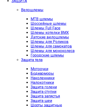
ЗАЩИТА
Велошлемы
MTB шлемы
Шоссейные шлемы
Шлемы Full Face
Шлемы котелки BMX
Детские велошлемы
Шлемы для Роликов
Шлемы для самокатов
Шлемы для моноколеса
Городские шлемы
Защита тела
Мотоочки
Бодиарморы
Наколенники
Налокотники
Защита голени
Защита ступни
Защита запястья
Защита шеи
Шорты защитные