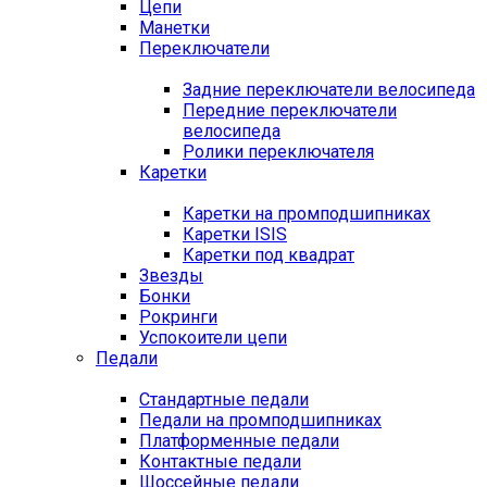
Цепи
Манетки
Переключатели
Задние переключатели велосипеда
Передние переключатели
велосипеда
Ролики переключателя
Каретки
Каретки на промподшипниках
Каретки ISIS
Каретки под квадрат
Звезды
Бонки
Рокринги
Успокоители цепи
Педали
Стандартные педали
Педали на промподшипниках
Платформенные педали
Контактные педали
Шоссейные педали