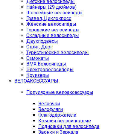
Детские велосипеды
Найнеры (29 дюймов)
Шоссейные велосипеды
Гравел, Циклокросс
Женские велосипеды
Городcкие велосипеды
Складные велосипеды
Двухподвесы
Стрит, Дёрт
Туристические велосипеды
Самокаты
BMX Велосипеды
Электровелосипеды
Круизеры
ВЕЛОАКСЕССУАРЫ
Популярные велоаксессуары
Велоочки
Велофляги
Флягодержатели
Крылья велосипедные
Подножки для велосипеда
Звонки и Зеркала