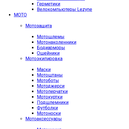
Герметики
Велокомпьютеры Lezyne
МОТО
Мотозащита
Мотошлемы
Мотонаколенники
Бодиарморы
Ошейники
Мотоэкипировка
Маски
Мотоштаны
Мотоботы
Мотоджерси
Мотоперчатки
Мотокуртки
Подшлемники
Футболки
Мотоноски
Мотоаксессуары