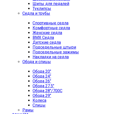
Шипы для педалей
Туклипсы
Седла и трубы
Спортивные седла
Комфортные седла
Женские седла
BMX Седла
Детские седла
Подседельные штыри
Подседельные зажимы
Накладки на седла
Обода и спицы
Обода 20"
Обода 24"
Обода 26"
Обода 27.5"
Обода 28"/700C
Обода 29"
Колеса
Спицы
Рамы