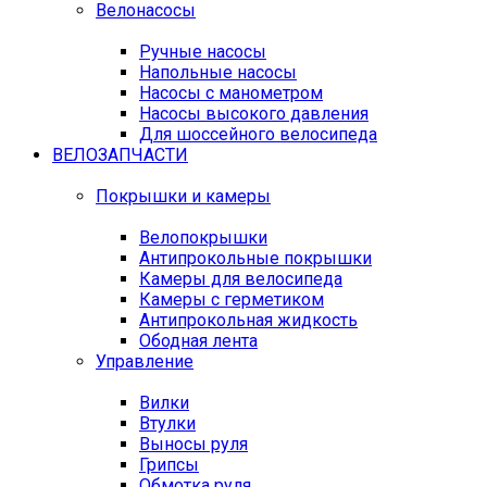
Велонасосы
Ручные насосы
Напольные насосы
Насосы с манометром
Насосы высокого давления
Для шоссейного велосипеда
ВЕЛОЗАПЧАСТИ
Покрышки и камеры
Велопокрышки
Антипрокольные покрышки
Камеры для велосипеда
Камеры с герметиком
Антипрокольная жидкость
Ободная лента
Управление
Вилки
Втулки
Выносы руля
Грипсы
Обмотка руля