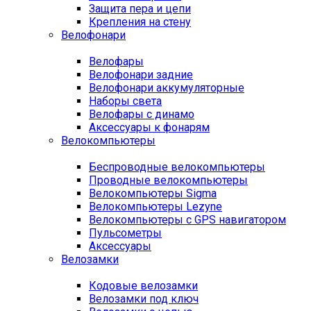
Защита пера и цепи
Крепления на стену
Велофонари
Велофары
Велофонари задние
Велофонари аккумуляторные
Наборы света
Велофары с динамо
Аксессуары к фонарям
Велокомпьютеры
Беспроводные велокомпьютеры
Проводные велокомпьютеры
Велокомпьютеры Sigma
Велокомпьютеры Lezyne
Велокомпьютеры с GPS навигатором
Пульсометры
Аксессуары
Велозамки
Кодовые велозамки
Велозамки под ключ