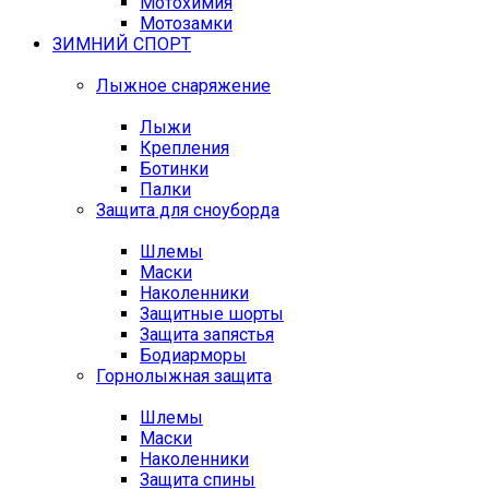
Мотохимия
Мотозамки
ЗИМНИЙ СПОРТ
Лыжное снаряжение
Лыжи
Крепления
Ботинки
Палки
Защита для сноуборда
Шлемы
Маски
Наколенники
Защитные шорты
Защита запястья
Бодиарморы
Горнолыжная защита
Шлемы
Маски
Наколенники
Защита спины