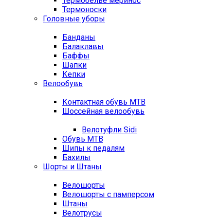
Термобелье меринос
Термоноски
Головные уборы
Банданы
Балаклавы
Баффы
Шапки
Кепки
Велообувь
Контактная обувь MTB
Шоссейная велообувь
Велотуфли Sidi
Обувь MTB
Шипы к педалям
Бахилы
Шорты и Штаны
Велошорты
Велошорты с памперсом
Штаны
Велотрусы