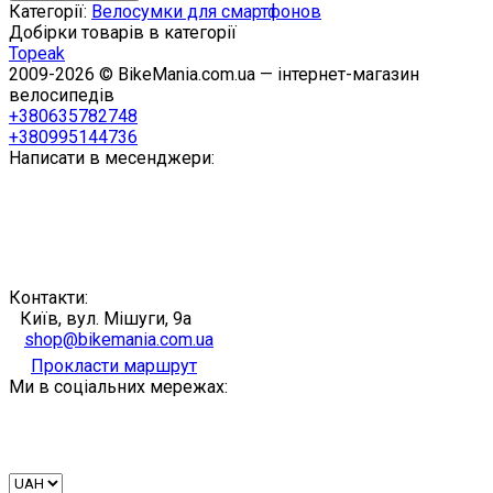
Категорії:
Велосумки для смартфонов
Добірки товарів в категорії
Topeak
2009-2026 © BikeMania.com.ua — інтернет-магазин
велосипедів
+380635782748
+380995144736
Написати в месенджери:
Контакти:
Київ, вул. Мішуги, 9а
shop@bikemania.com.ua
Прокласти маршрут
Ми в соціальних мережах: