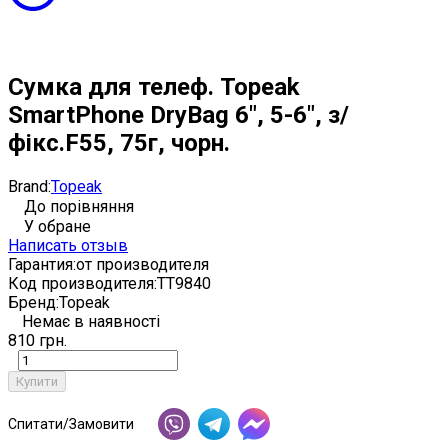
Сумка для телеф. Topeak
SmartPhone DryBag 6", 5-6", з/
фікс.F55, 75г, чорн.
Brand:
Topeak
До порівняння
У обране
Написать отзыв
Гарантия:
от производителя
Код производителя:
TT9840
Бренд:
Topeak
Немає в наявності
810 грн.
Купити
Спитати/Замовити