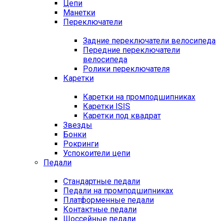
Цепи
Манетки
Переключатели
Задние переключатели велосипеда
Передние переключатели
велосипеда
Ролики переключателя
Каретки
Каретки на промподшипниках
Каретки ISIS
Каретки под квадрат
Звезды
Бонки
Рокринги
Успокоители цепи
Педали
Стандартные педали
Педали на промподшипниках
Платформенные педали
Контактные педали
Шоссейные педали