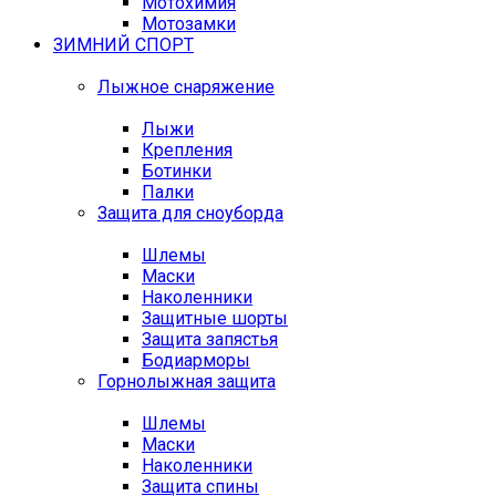
Мотохимия
Мотозамки
ЗИМНИЙ СПОРТ
Лыжное снаряжение
Лыжи
Крепления
Ботинки
Палки
Защита для сноуборда
Шлемы
Маски
Наколенники
Защитные шорты
Защита запястья
Бодиарморы
Горнолыжная защита
Шлемы
Маски
Наколенники
Защита спины