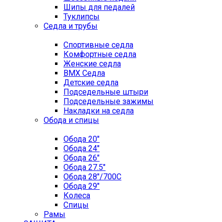
Шипы для педалей
Туклипсы
Седла и трубы
Спортивные седла
Комфортные седла
Женские седла
BMX Седла
Детские седла
Подседельные штыри
Подседельные зажимы
Накладки на седла
Обода и спицы
Обода 20"
Обода 24"
Обода 26"
Обода 27.5"
Обода 28"/700C
Обода 29"
Колеса
Спицы
Рамы