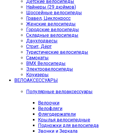
Детские велосипеды
Найнеры (29 дюймов)
Шоссейные велосипеды
Гравел, Циклокросс
Женские велосипеды
Городcкие велосипеды
Складные велосипеды
Двухподвесы
Стрит, Дёрт
Туристические велосипеды
Самокаты
BMX Велосипеды
Электровелосипеды
Круизеры
ВЕЛОАКСЕССУАРЫ
Популярные велоаксессуары
Велоочки
Велофляги
Флягодержатели
Крылья велосипедные
Подножки для велосипеда
Звонки и Зеркала