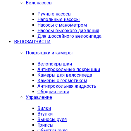
Велонасосы
Ручные насосы
Напольные насосы
Насосы с манометром
Насосы высокого давления
Для шоссейного велосипеда
ВЕЛОЗАПЧАСТИ
Покрышки и камеры
Велопокрышки
Антипрокольные покрышки
Камеры для велосипеда
Камеры с герметиком
Антипрокольная жидкость
Ободная лента
Управление
Вилки
Втулки
Выносы руля
Грипсы
Обмотка руля