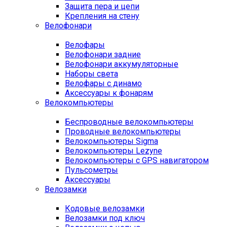
Защита пера и цепи
Крепления на стену
Велофонари
Велофары
Велофонари задние
Велофонари аккумуляторные
Наборы света
Велофары с динамо
Аксессуары к фонарям
Велокомпьютеры
Беспроводные велокомпьютеры
Проводные велокомпьютеры
Велокомпьютеры Sigma
Велокомпьютеры Lezyne
Велокомпьютеры с GPS навигатором
Пульсометры
Аксессуары
Велозамки
Кодовые велозамки
Велозамки под ключ