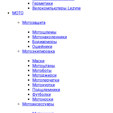
Герметики
Велокомпьютеры Lezyne
МОТО
Мотозащита
Мотошлемы
Мотонаколенники
Бодиарморы
Ошейники
Мотоэкипировка
Маски
Мотоштаны
Мотоботы
Мотоджерси
Мотоперчатки
Мотокуртки
Подшлемники
Футболки
Мотоноски
Мотоаксессуары