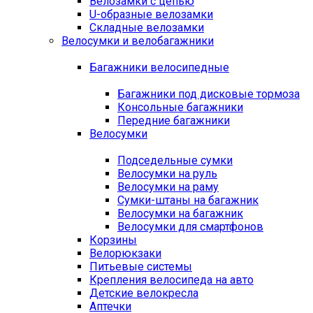
Велозамки с цепью
U-образные велозамки
Складные велозамки
Велосумки и велобагажники
Багажники велосипедные
Багажники под дисковые тормоза
Консольные багажники
Передние багажники
Велосумки
Подседельные сумки
Велосумки на руль
Велосумки на раму
Сумки-штаны на багажник
Велосумки на багажник
Велосумки для смартфонов
Корзины
Велорюкзаки
Питьевые системы
Крепления велосипеда на авто
Детские велокресла
Аптечки