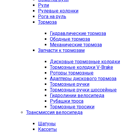
Рули
Рулевые колонки
Рога на руль
Тормоза
Гидравлические тормоза
Ободные тормоза
Механические тормоза
Запчасти к тормозам
Дисковые тормозные колодки
Тормозные колодки V-Brake
Роторы тормозные
Адаптеры дискового тормоза
Тормозные ручки
Тормозные ручки шоссейные
Гидролинии велосипеда
Рубашки троса
Тормозные тросики
Трансмиссия велосипеда
Шатуны
Кассеты