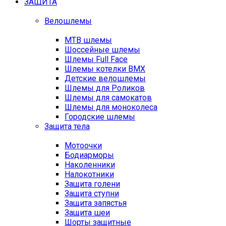
ЗАЩИТА
Велошлемы
MTB шлемы
Шоссейные шлемы
Шлемы Full Face
Шлемы котелки BMX
Детские велошлемы
Шлемы для Роликов
Шлемы для самокатов
Шлемы для моноколеса
Городские шлемы
Защита тела
Мотоочки
Бодиарморы
Наколенники
Налокотники
Защита голени
Защита ступни
Защита запястья
Защита шеи
Шорты защитные