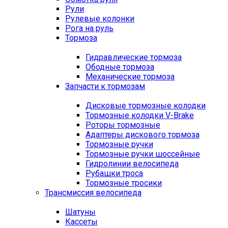
Рули
Рулевые колонки
Рога на руль
Тормоза
Гидравлические тормоза
Ободные тормоза
Механические тормоза
Запчасти к тормозам
Дисковые тормозные колодки
Тормозные колодки V-Brake
Роторы тормозные
Адаптеры дискового тормоза
Тормозные ручки
Тормозные ручки шоссейные
Гидролинии велосипеда
Рубашки троса
Тормозные тросики
Трансмиссия велосипеда
Шатуны
Кассеты