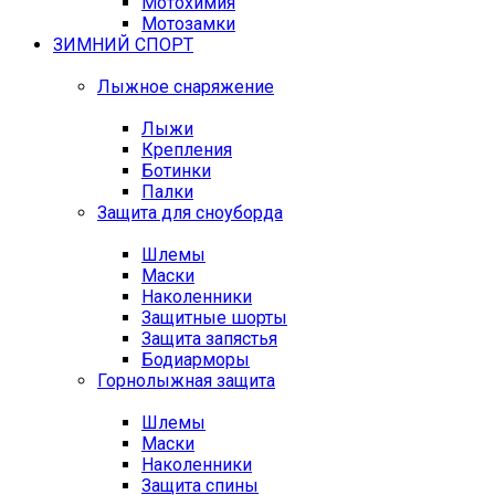
Мотохимия
Мотозамки
ЗИМНИЙ СПОРТ
Лыжное снаряжение
Лыжи
Крепления
Ботинки
Палки
Защита для сноуборда
Шлемы
Маски
Наколенники
Защитные шорты
Защита запястья
Бодиарморы
Горнолыжная защита
Шлемы
Маски
Наколенники
Защита спины