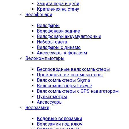
Защита пера и цепи
Крепления на стену
Велофонари
Велофары
Велофонари задние
Велофонари аккумуляторные
Наборы света
Велофары с динамо
Аксессуары к фонарям
Велокомпьютеры
Беспроводные велокомпьютеры
Проводные велокомпьютеры
Велокомпьютеры Sigma
Велокомпьютеры Lezyne
Велокомпьютеры с GPS навигатором
Пульсометры
Аксессуары
Велозамки
Кодовые велозамки
Велозамки под ключ