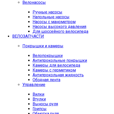
Велонасосы
Ручные насосы
Напольные насосы
Насосы с манометром
Насосы высокого давления
Для шоссейного велосипеда
ВЕЛОЗАПЧАСТИ
Покрышки и камеры
Велопокрышки
Антипрокольные покрышки
Камеры для велосипеда
Камеры с герметиком
Антипрокольная жидкость
Ободная лента
Управление
Вилки
Втулки
Выносы руля
Грипсы
Обмотка руля