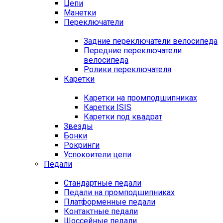
Цепи
Манетки
Переключатели
Задние переключатели велосипеда
Передние переключатели
велосипеда
Ролики переключателя
Каретки
Каретки на промподшипниках
Каретки ISIS
Каретки под квадрат
Звезды
Бонки
Рокринги
Успокоители цепи
Педали
Стандартные педали
Педали на промподшипниках
Платформенные педали
Контактные педали
Шоссейные педали