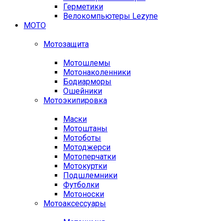
Герметики
Велокомпьютеры Lezyne
МОТО
Мотозащита
Мотошлемы
Мотонаколенники
Бодиарморы
Ошейники
Мотоэкипировка
Маски
Мотоштаны
Мотоботы
Мотоджерси
Мотоперчатки
Мотокуртки
Подшлемники
Футболки
Мотоноски
Мотоаксессуары