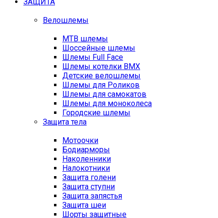
ЗАЩИТА
Велошлемы
MTB шлемы
Шоссейные шлемы
Шлемы Full Face
Шлемы котелки BMX
Детские велошлемы
Шлемы для Роликов
Шлемы для самокатов
Шлемы для моноколеса
Городские шлемы
Защита тела
Мотоочки
Бодиарморы
Наколенники
Налокотники
Защита голени
Защита ступни
Защита запястья
Защита шеи
Шорты защитные