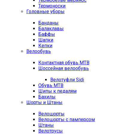
Термобелье меринос
Термоноски
Головные уборы
Банданы
Балаклавы
Баффы
Шапки
Кепки
Велообувь
Контактная обувь MTB
Шоссейная велообувь
Велотуфли Sidi
Обувь MTB
Шипы к педалям
Бахилы
Шорты и Штаны
Велошорты
Велошорты с памперсом
Штаны
Велотрусы