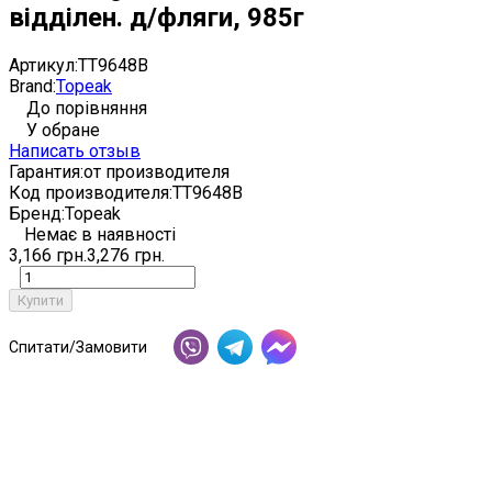
відділен. д/фляги, 985г
Артикул:
TT9648B
Brand:
Topeak
До порівняння
У обране
Написать отзыв
Гарантия:
от производителя
Код производителя:
TT9648B
Бренд:
Topeak
Немає в наявності
3,166 грн.
3,276 грн.
Купити
Спитати/Замовити