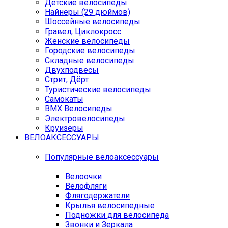
Детские велосипеды
Найнеры (29 дюймов)
Шоссейные велосипеды
Гравел, Циклокросс
Женские велосипеды
Городcкие велосипеды
Складные велосипеды
Двухподвесы
Стрит, Дёрт
Туристические велосипеды
Самокаты
BMX Велосипеды
Электровелосипеды
Круизеры
ВЕЛОАКСЕССУАРЫ
Популярные велоаксессуары
Велоочки
Велофляги
Флягодержатели
Крылья велосипедные
Подножки для велосипеда
Звонки и Зеркала