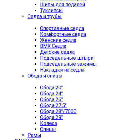
Шипы для педалей
Туклипсы
Седла и трубы
Спортивные седла
Комфортные седла
Женские седла
BMX Седла
Детские седла
Подседельные штыри
Подседельные зажимы
Накладки на седла
Обода и спицы
Обода 20"
Обода 24"
Обода 26"
Обода 27.5"
Обода 28"/700C
Обода 29"
Колеса
Спицы
Рамы