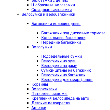
Велозамки с цепью
U-образные велозамки
Складные велозамки
Велосумки и велобагажники
Багажники велосипедные
Багажники под дисковые тормоза
Консольные багажники
Передние багажники
Велосумки
Подседельные сумки
Велосумки на руль
Велосумки на раму
Сумки-штаны на багажник
Велосумки на багажник
Велосумки для смартфонов
Корзины
Велорюкзаки
Питьевые системы
Крепления велосипеда на авто
Детские велокресла
Аптечки