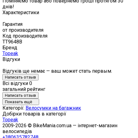
Поміняємо товар або повернемо гроші протягом 30
днів!
Характеристики
Гарантия
от производителя
Код производителя
TT9648B
Бренд
Topeak
Відгуки
Відгуків ще немає — ваш может стать первым.
Написать отзыв
Всі відгуки
0
загальний рейтинг
Написать отзыв
Показать ещё
Категорії:
Велосумки на багажник
Добірки товарів в категорії
Topeak
2009-2026 © BikeMania.com.ua — інтернет-магазин
велосипедів
+380635782748