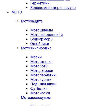
Герметики
Велокомпьютеры Lezyne
МОТО
Мотозащита
Мотошлемы
Мотонаколенники
Бодиарморы
Ошейники
Мотоэкипировка
Маски
Мотоштаны
Мотоботы
Мотоджерси
Мотоперчатки
Мотокуртки
Подшлемники
Футболки
Мотоноски
Мотоаксессуары