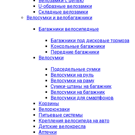
Велозамки с цепью
U-образные велозамки
Складные велозамки
Велосумки и велобагажники
Багажники велосипедные
Багажники под дисковые тормоза
Консольные багажники
Передние багажники
Велосумки
Подседельные сумки
Велосумки на руль
Велосумки на раму
Сумки-штаны на багажник
Велосумки на багажник
Велосумки для смартфонов
Корзины
Велорюкзаки
Питьевые системы
Крепления велосипеда на авто
Детские велокресла
Аптечки