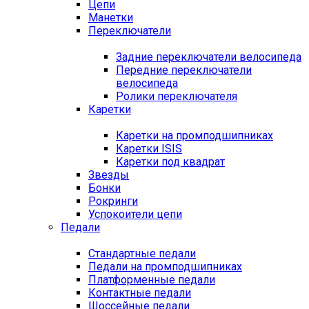
Цепи
Манетки
Переключатели
Задние переключатели велосипеда
Передние переключатели
велосипеда
Ролики переключателя
Каретки
Каретки на промподшипниках
Каретки ISIS
Каретки под квадрат
Звезды
Бонки
Рокринги
Успокоители цепи
Педали
Стандартные педали
Педали на промподшипниках
Платформенные педали
Контактные педали
Шоссейные педали