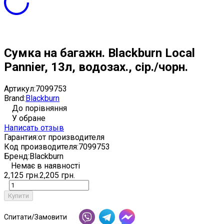
Сумка на багажн. Blackburn Local
Pannier, 13л, водозах., сір./чорн.
Артикул:
7099753
Brand:
Blackburn
До порівняння
У обране
Написать отзыв
Гарантия:
от производителя
Код производителя:
7099753
Бренд:
Blackburn
Немає в наявності
2,125 грн.
2,205 грн.
Купити
Спитати/Замовити