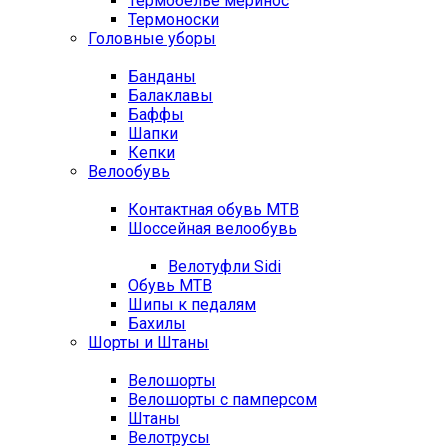
Термобелье меринос
Термоноски
Головные уборы
Банданы
Балаклавы
Баффы
Шапки
Кепки
Велообувь
Контактная обувь MTB
Шоссейная велообувь
Велотуфли Sidi
Обувь MTB
Шипы к педалям
Бахилы
Шорты и Штаны
Велошорты
Велошорты с памперсом
Штаны
Велотрусы