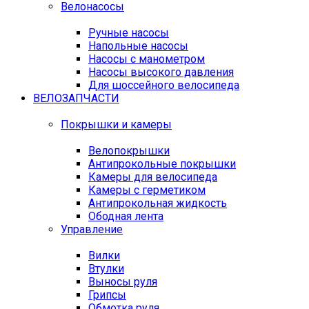
Велонасосы
Ручные насосы
Напольные насосы
Насосы с манометром
Насосы высокого давления
Для шоссейного велосипеда
ВЕЛОЗАПЧАСТИ
Покрышки и камеры
Велопокрышки
Антипрокольные покрышки
Камеры для велосипеда
Камеры с герметиком
Антипрокольная жидкость
Ободная лента
Управление
Вилки
Втулки
Выносы руля
Грипсы
Обмотка руля