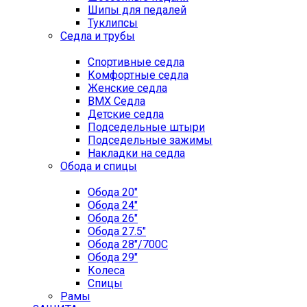
Шипы для педалей
Туклипсы
Седла и трубы
Спортивные седла
Комфортные седла
Женские седла
BMX Седла
Детские седла
Подседельные штыри
Подседельные зажимы
Накладки на седла
Обода и спицы
Обода 20"
Обода 24"
Обода 26"
Обода 27.5"
Обода 28"/700C
Обода 29"
Колеса
Спицы
Рамы