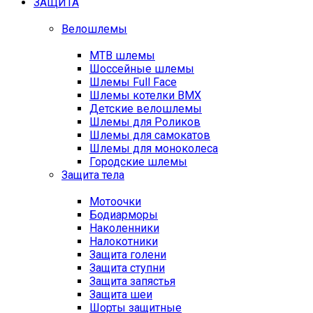
ЗАЩИТА
Велошлемы
MTB шлемы
Шоссейные шлемы
Шлемы Full Face
Шлемы котелки BMX
Детские велошлемы
Шлемы для Роликов
Шлемы для самокатов
Шлемы для моноколеса
Городские шлемы
Защита тела
Мотоочки
Бодиарморы
Наколенники
Налокотники
Защита голени
Защита ступни
Защита запястья
Защита шеи
Шорты защитные