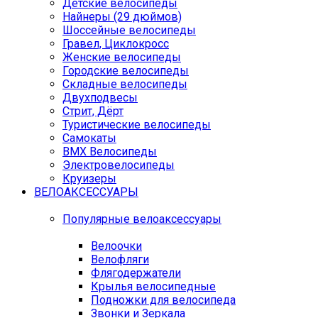
Детские велосипеды
Найнеры (29 дюймов)
Шоссейные велосипеды
Гравел, Циклокросс
Женские велосипеды
Городcкие велосипеды
Складные велосипеды
Двухподвесы
Стрит, Дёрт
Туристические велосипеды
Самокаты
BMX Велосипеды
Электровелосипеды
Круизеры
ВЕЛОАКСЕССУАРЫ
Популярные велоаксессуары
Велоочки
Велофляги
Флягодержатели
Крылья велосипедные
Подножки для велосипеда
Звонки и Зеркала