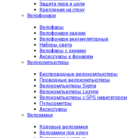
Защита пера и цепи
Крепления на стену
Велофонари
Велофары
Велофонари задние
Велофонари аккумуляторные
Наборы света
Велофары с динамо
Аксессуары к фонарям
Велокомпьютеры
Беспроводные велокомпьютеры
Проводные велокомпьютеры
Велокомпьютеры Sigma
Велокомпьютеры Lezyne
Велокомпьютеры с GPS навигатором
Пульсометры
Аксессуары
Велозамки
Кодовые велозамки
Велозамки под ключ