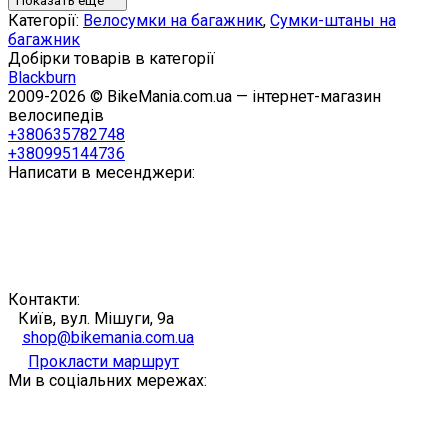
Показать ещё
Категорії:
Велосумки на багажник
,
Сумки-штаны на
багажник
Добірки товарів в категорії
Blackburn
2009-2026 © BikeMania.com.ua — інтернет-магазин
велосипедів
+380635782748
+380995144736
Написати в месенджери:
Контакти:
Київ, вул. Мішуги, 9а
shop@bikemania.com.ua
Прокласти маршрут
Ми в соціальних мережах: