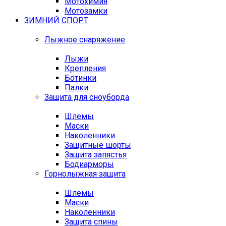
Мотохимия
Мотозамки
ЗИМНИЙ СПОРТ
Лыжное снаряжение
Лыжи
Крепления
Ботинки
Палки
Защита для сноуборда
Шлемы
Маски
Наколенники
Защитные шорты
Защита запястья
Бодиарморы
Горнолыжная защита
Шлемы
Маски
Наколенники
Защита спины