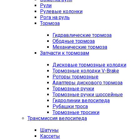
Рули
Рулевые колонки
Рога на руль
Тормоза
Гидравлические тормоза
Ободные тормоза
Механические тормоза
Запчасти к тормозам
Дисковые тормозные колодки
Тормозные колодки V-Brake
Роторы тормозные
Адаптеры дискового тормоза
Тормозные ручки
Тормозные ручки шоссейные
Гидролинии велосипеда
Рубашки троса
Тормозные тросики
Трансмиссия велосипеда
Шатуны
Кассеты