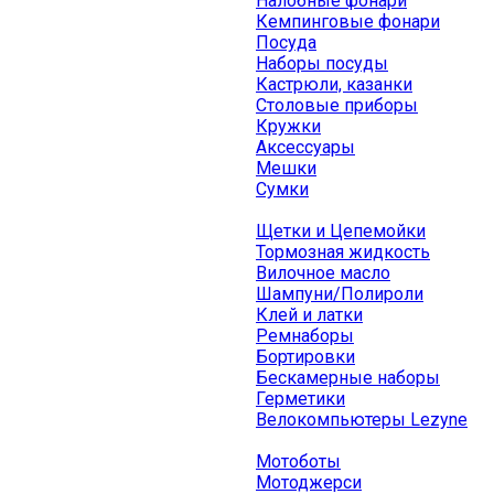
Налобные фонари
Кемпинговые фонари
Посуда
Наборы посуды
Кастрюли, казанки
Столовые приборы
Кружки
Аксессуары
Мешки
Сумки
Щетки и Цепемойки
Тормозная жидкость
Вилочное масло
Шампуни/Полироли
Клей и латки
Ремнаборы
Бортировки
Бескамерные наборы
Герметики
Велокомпьютеры Lezyne
Мотоботы
Мотоджерси