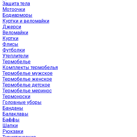
Защита тела
Мотоочки
Бодиарморы
Куртки и веломайки
Джерси
Веломайки
Куртки
Флисы
Футболки
Утеплители
Термобелье
Комплекты термобелья
Термобелье мужское
Термобелье женское
Термобелье детское
Термобелье меринос
Термоноски
Головные уборы
Банданы
Балаклавы
Баффы
Шапки
Рюкзаки