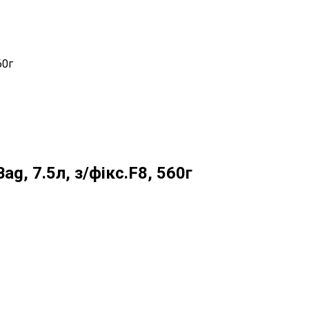
60г
g, 7.5л, з/фікс.F8, 560г