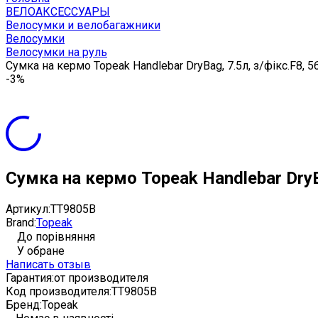
ВЕЛОАКСЕССУАРЫ
Велосумки и велобагажники
Велосумки
Велосумки на руль
Сумка на кермо Topeak Handlebar DryBag, 7.5л, з/фікс.F8, 5
-3%
Сумка на кермо Topeak Handlebar DryBa
Артикул:
TT9805B
Brand:
Topeak
До порівняння
У обране
Написать отзыв
Гарантия:
от производителя
Код производителя:
TT9805B
Бренд:
Topeak