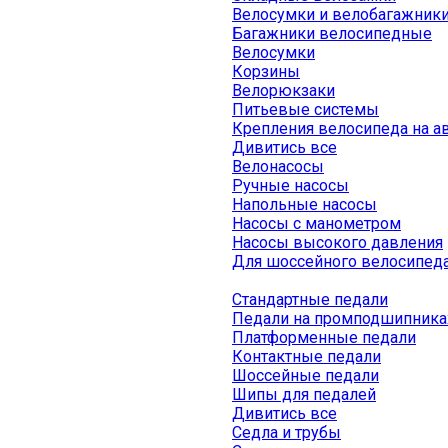
Велосумки и велобагажник
Багажники велосипедные
Велосумки
Корзины
Велорюкзаки
Питьевые системы
Крепления велосипеда на а
Дивитись все
Велонасосы
Ручные насосы
Напольные насосы
Насосы с манометром
Насосы высокого давления
Для шоссейного велосипед
Стандартные педали
Педали на промподшипника
Платформенные педали
Контактные педали
Шоссейные педали
Шипы для педалей
Дивитись все
Седла и трубы