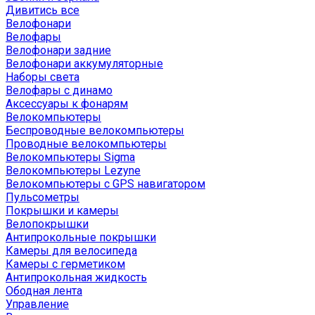
Дивитись все
Велофонари
Велофары
Велофонари задние
Велофонари аккумуляторные
Наборы света
Велофары с динамо
Аксессуары к фонарям
Велокомпьютеры
Беспроводные велокомпьютеры
Проводные велокомпьютеры
Велокомпьютеры Sigma
Велокомпьютеры Lezyne
Велокомпьютеры с GPS навигатором
Пульсометры
Покрышки и камеры
Велопокрышки
Антипрокольные покрышки
Камеры для велосипеда
Камеры с герметиком
Антипрокольная жидкость
Ободная лента
Управление