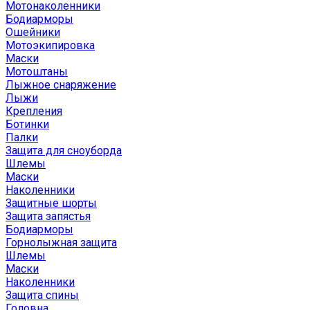
Мотонаколенники
Бодиарморы
Ошейники
Мотоэкипировка
Маски
Мотоштаны
Лыжное снаряжение
Лыжи
Крепления
Ботинки
Палки
Защита для сноуборда
Шлемы
Маски
Наколенники
Защитные шорты
Защита запястья
Бодиарморы
Горнолыжная защита
Шлемы
Маски
Наколенники
Защита спины
Головна