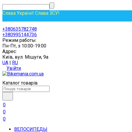
Слава Україні! Слава ЗСУ!
+380635782748
+380995144736
Режим работы:
Пн-Пт, з 10:00-19:00
Адрес:
Київ, вул. Мішуги, 9а
UA
|
RU
Увійти
Каталог товарів
0
0
0
ВЕЛОСИПЕДЫ