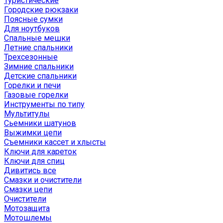
Туристические
Городские рюкзаки
Поясные сумки
Для ноутбуков
Спальные мешки
Летние спальники
Трехсезонные
Зимние спальники
Детские спальники
Горелки и печи
Газовые горелки
Инструменты по типу
Мультитулы
Сьемники шатунов
Выжимки цепи
Съемники кассет и хлысты
Ключи для кареток
Ключи для спиц
Дивитись все
Смазки и очистители
Смазки цепи
Очистители
Мотозащита
Мотошлемы