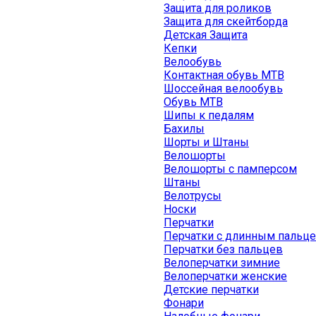
Защита для роликов
Защита для скейтборда
Детская Защита
Кепки
Велообувь
Контактная обувь MTB
Шоссейная велообувь
Обувь MTB
Шипы к педалям
Бахилы
Шорты и Штаны
Велошорты
Велошорты с памперсом
Штаны
Велотрусы
Носки
Перчатки
Перчатки с длинным пальц
Перчатки без пальцев
Велоперчатки зимние
Велоперчатки женские
Детские перчатки
Фонари