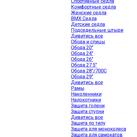
Спортивные седла
Комфортные седла
Женские седла
BMX Седла
Детские седла
Подседельные штыри
Дивитись все
Обода и спицы
Обода 20"
Обода 24"
Обода 26"
Обода 27.5"
Обода 28"/700C
Обода 29"
Дивитись все
Рамы
Наколенники
Налокотники
Защита голени
Защита ступни
Дивитись все
Защита по типу
Защита для моноколеса
Защита для самокатов