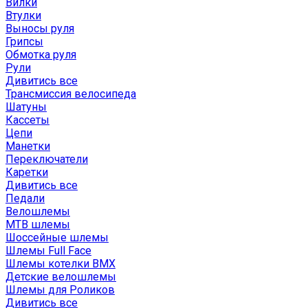
Вилки
Втулки
Выносы руля
Грипсы
Обмотка руля
Рули
Дивитись все
Трансмиссия велосипеда
Шатуны
Кассеты
Цепи
Манетки
Переключатели
Каретки
Дивитись все
Педали
Велошлемы
MTB шлемы
Шоссейные шлемы
Шлемы Full Face
Шлемы котелки BMX
Детские велошлемы
Шлемы для Роликов
Дивитись все