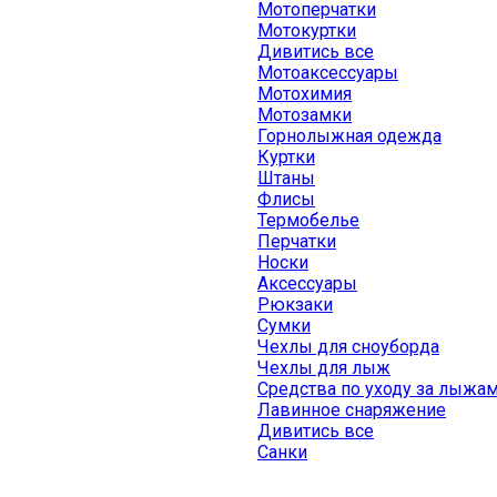
Мотоперчатки
Мотокуртки
Дивитись все
Мотоаксессуары
Мотохимия
Мотозамки
Горнолыжная одежда
Куртки
Штаны
Флисы
Термобелье
Перчатки
Носки
Аксессуары
Рюкзаки
Сумки
Чехлы для сноуборда
Чехлы для лыж
Средства по уходу за лыжа
Лавинное снаряжение
Дивитись все
Санки