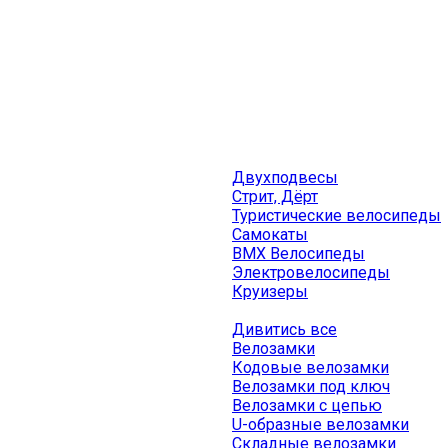
Двухподвесы
Стрит, Дёрт
Туристические велосипеды
Самокаты
BMX Велосипеды
Электровелосипеды
Круизеры
Дивитись все
Велозамки
Кодовые велозамки
Велозамки под ключ
Велозамки с цепью
U-образные велозамки
Складные велозамки