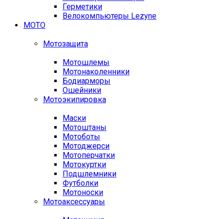
Герметики
Велокомпьютеры Lezyne
МОТО
Мотозащита
Мотошлемы
Мотонаколенники
Бодиарморы
Ошейники
Мотоэкипировка
Маски
Мотоштаны
Мотоботы
Мотоджерси
Мотоперчатки
Мотокуртки
Подшлемники
Футболки
Мотоноски
Мотоаксессуары