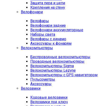
Защита пера и цепи
Крепления на стену
Велофонари
Велофары
Велофонари задние
Велофонари аккумуляторные
Наборы света
Велофары с динамо
Аксессуары к фонарям
Велокомпьютеры
Беспроводные велокомпьютеры
Проводные велокомпьютеры
Велокомпьютеры Sigma
Велокомпьютеры Lezyne
Велокомпьютеры с GPS навигатором
Пульсометры
Аксессуары
Велозамки
Кодовые велозамки
Велозамки под ключ