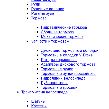
Рули
Рулевые колонки
Рога на руль
Тормоза
Гидравлические тормоза
Ободные тормоза
Механические тормоза
Запчасти к тормозам
Дисковые тормозные колодки
Тормозные колодки V-Brake
Роторы тормозные
Адаптеры дискового тормоза
Тормозные ручки
Тормозные ручки шоссейные
Гидролинии велосипеда
Рубашки троса
Тормозные тросики
Трансмиссия велосипеда
Шатуны
Кассеты