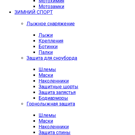
Мотохимия
Мотозамки
ЗИМНИЙ СПОРТ
Лыжное снаряжение
Лыжи
Крепления
Ботинки
Палки
Защита для сноуборда
Шлемы
Маски
Наколенники
Защитные шорты
Защита запястья
Бодиарморы
Горнолыжная защита
Шлемы
Маски
Наколенники
Защита спины