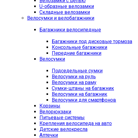
Велозамки с цепью
U-образные велозамки
Складные велозамки
Велосумки и велобагажники
Багажники велосипедные
Багажники под дисковые тормоза
Консольные багажники
Передние багажники
Велосумки
Подседельные сумки
Велосумки на руль
Велосумки на раму
Сумки-штаны на багажник
Велосумки на багажник
Велосумки для смартфонов
Корзины
Велорюкзаки
Питьевые системы
Крепления велосипеда на авто
Детские велокресла
Аптечки