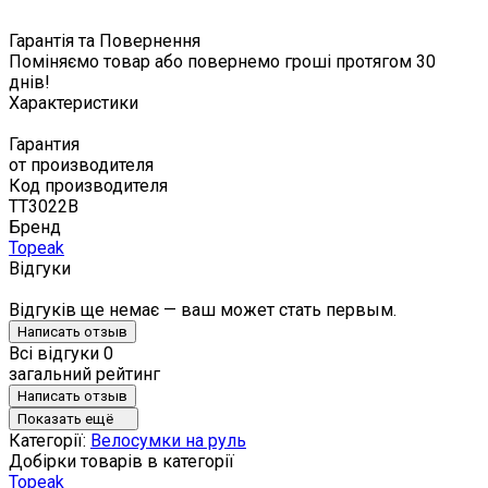
Гарантія та Повернення
Поміняємо товар або повернемо гроші протягом 30
днів!
Характеристики
Гарантия
от производителя
Код производителя
TT3022B
Бренд
Topeak
Відгуки
Відгуків ще немає — ваш может стать первым.
Написать отзыв
Всі відгуки
0
загальний рейтинг
Написать отзыв
Показать ещё
Категорії:
Велосумки на руль
Добірки товарів в категорії
Topeak