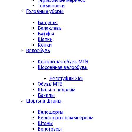
Термобелье меринос
Термоноски
Головные уборы
Банданы
Балаклавы
Баффы
Шапки
Кепки
Велообувь
Контактная обувь MTB
Шоссейная велообувь
Велотуфли Sidi
Обувь MTB
Шипы к педалям
Бахилы
Шорты и Штаны
Велошорты
Велошорты с памперсом
Штаны
Велотрусы