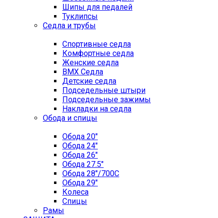
Шипы для педалей
Туклипсы
Седла и трубы
Спортивные седла
Комфортные седла
Женские седла
BMX Седла
Детские седла
Подседельные штыри
Подседельные зажимы
Накладки на седла
Обода и спицы
Обода 20"
Обода 24"
Обода 26"
Обода 27.5"
Обода 28"/700C
Обода 29"
Колеса
Спицы
Рамы