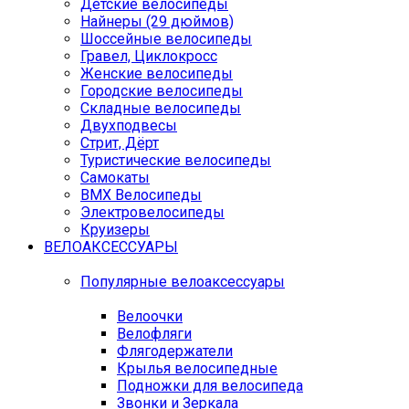
Детские велосипеды
Найнеры (29 дюймов)
Шоссейные велосипеды
Гравел, Циклокросс
Женские велосипеды
Городcкие велосипеды
Складные велосипеды
Двухподвесы
Стрит, Дёрт
Туристические велосипеды
Самокаты
BMX Велосипеды
Электровелосипеды
Круизеры
ВЕЛОАКСЕССУАРЫ
Популярные велоаксессуары
Велоочки
Велофляги
Флягодержатели
Крылья велосипедные
Подножки для велосипеда
Звонки и Зеркала