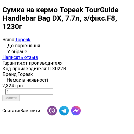
Сумка на кермо Topeak TourGuide
Handlebar Bag DX, 7.7л, з/фікс.F8,
1230г
Brand:
Topeak
До порівняння
У обране
Написать отзыв
Гарантия:
от производителя
Код производителя:
TT3022B
Бренд:
Topeak
Немає в наявності
2,324 грн.
Купити
Спитати/Замовити