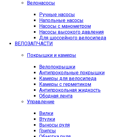
Велонасосы
Ручные насосы
Напольные насосы
Насосы с манометром
Насосы высокого давления
Для шоссейного велосипеда
ВЕЛОЗАПЧАСТИ
Покрышки и камеры
Велопокрышки
Антипрокольные покрышки
Камеры для велосипеда
Камеры с герметиком
Антипрокольная жидкость
Ободная лента
Управление
Вилки
Втулки
Выносы руля
Грипсы
Обмотка руля