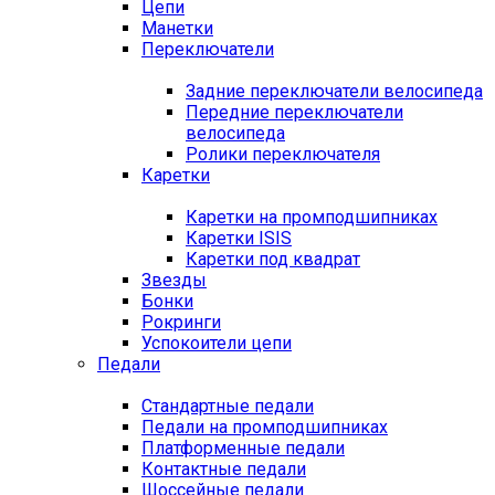
Цепи
Манетки
Переключатели
Задние переключатели велосипеда
Передние переключатели
велосипеда
Ролики переключателя
Каретки
Каретки на промподшипниках
Каретки ISIS
Каретки под квадрат
Звезды
Бонки
Рокринги
Успокоители цепи
Педали
Стандартные педали
Педали на промподшипниках
Платформенные педали
Контактные педали
Шоссейные педали