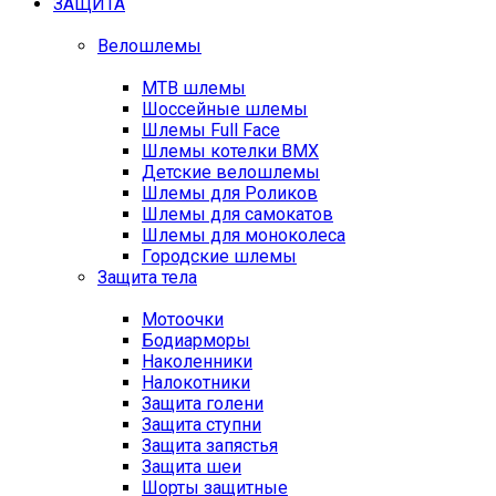
ЗАЩИТА
Велошлемы
MTB шлемы
Шоссейные шлемы
Шлемы Full Face
Шлемы котелки BMX
Детские велошлемы
Шлемы для Роликов
Шлемы для самокатов
Шлемы для моноколеса
Городские шлемы
Защита тела
Мотоочки
Бодиарморы
Наколенники
Налокотники
Защита голени
Защита ступни
Защита запястья
Защита шеи
Шорты защитные