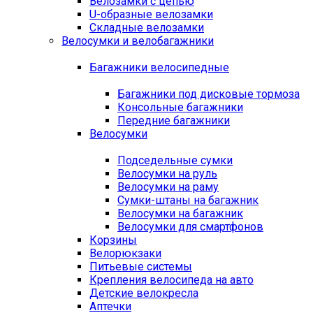
Велозамки с цепью
U-образные велозамки
Складные велозамки
Велосумки и велобагажники
Багажники велосипедные
Багажники под дисковые тормоза
Консольные багажники
Передние багажники
Велосумки
Подседельные сумки
Велосумки на руль
Велосумки на раму
Сумки-штаны на багажник
Велосумки на багажник
Велосумки для смартфонов
Корзины
Велорюкзаки
Питьевые системы
Крепления велосипеда на авто
Детские велокресла
Аптечки