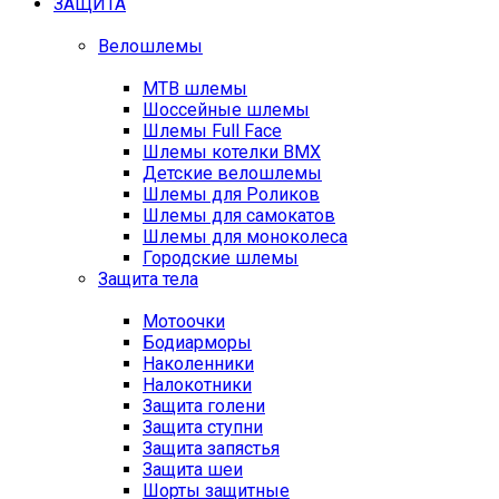
ЗАЩИТА
Велошлемы
MTB шлемы
Шоссейные шлемы
Шлемы Full Face
Шлемы котелки BMX
Детские велошлемы
Шлемы для Роликов
Шлемы для самокатов
Шлемы для моноколеса
Городские шлемы
Защита тела
Мотоочки
Бодиарморы
Наколенники
Налокотники
Защита голени
Защита ступни
Защита запястья
Защита шеи
Шорты защитные