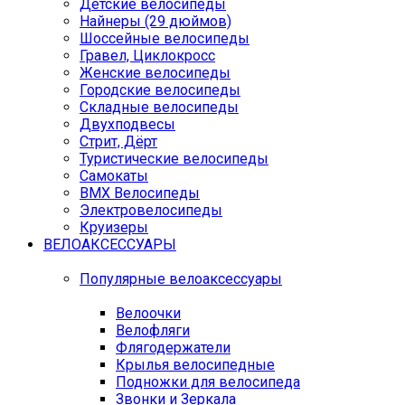
Детские велосипеды
Найнеры (29 дюймов)
Шоссейные велосипеды
Гравел, Циклокросс
Женские велосипеды
Городcкие велосипеды
Складные велосипеды
Двухподвесы
Стрит, Дёрт
Туристические велосипеды
Самокаты
BMX Велосипеды
Электровелосипеды
Круизеры
ВЕЛОАКСЕССУАРЫ
Популярные велоаксессуары
Велоочки
Велофляги
Флягодержатели
Крылья велосипедные
Подножки для велосипеда
Звонки и Зеркала