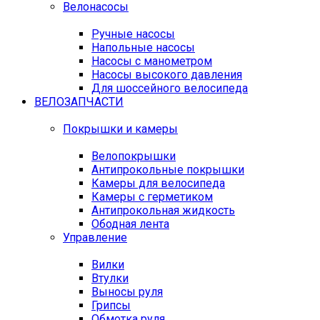
Велонасосы
Ручные насосы
Напольные насосы
Насосы с манометром
Насосы высокого давления
Для шоссейного велосипеда
ВЕЛОЗАПЧАСТИ
Покрышки и камеры
Велопокрышки
Антипрокольные покрышки
Камеры для велосипеда
Камеры с герметиком
Антипрокольная жидкость
Ободная лента
Управление
Вилки
Втулки
Выносы руля
Грипсы
Обмотка руля