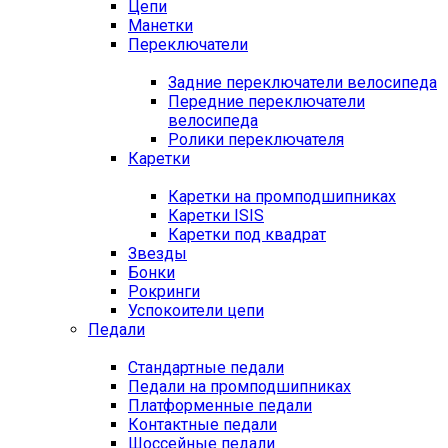
Цепи
Манетки
Переключатели
Задние переключатели велосипеда
Передние переключатели
велосипеда
Ролики переключателя
Каретки
Каретки на промподшипниках
Каретки ISIS
Каретки под квадрат
Звезды
Бонки
Рокринги
Успокоители цепи
Педали
Стандартные педали
Педали на промподшипниках
Платформенные педали
Контактные педали
Шоссейные педали