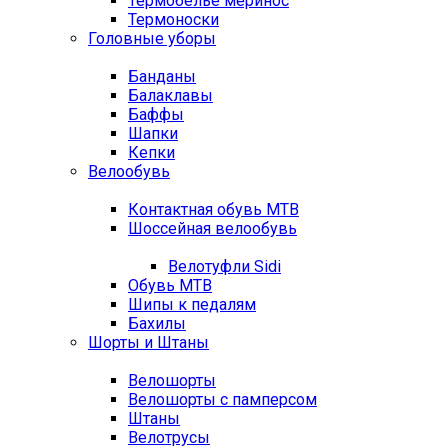
Термобелье меринос
Термоноски
Головные уборы
Банданы
Балаклавы
Баффы
Шапки
Кепки
Велообувь
Контактная обувь MTB
Шоссейная велообувь
Велотуфли Sidi
Обувь MTB
Шипы к педалям
Бахилы
Шорты и Штаны
Велошорты
Велошорты с памперсом
Штаны
Велотрусы