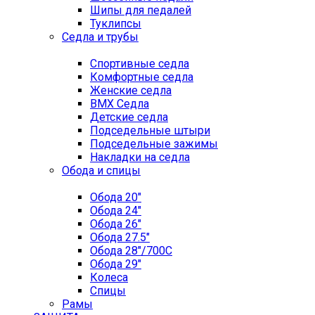
Шипы для педалей
Туклипсы
Седла и трубы
Спортивные седла
Комфортные седла
Женские седла
BMX Седла
Детские седла
Подседельные штыри
Подседельные зажимы
Накладки на седла
Обода и спицы
Обода 20"
Обода 24"
Обода 26"
Обода 27.5"
Обода 28"/700C
Обода 29"
Колеса
Спицы
Рамы