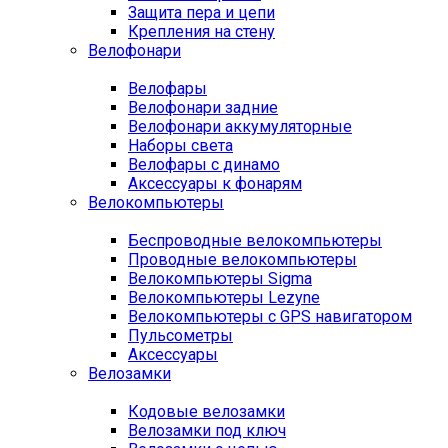
Защита пера и цепи
Крепления на стену
Велофонари
Велофары
Велофонари задние
Велофонари аккумуляторные
Наборы света
Велофары с динамо
Аксессуары к фонарям
Велокомпьютеры
Беспроводные велокомпьютеры
Проводные велокомпьютеры
Велокомпьютеры Sigma
Велокомпьютеры Lezyne
Велокомпьютеры с GPS навигатором
Пульсометры
Аксессуары
Велозамки
Кодовые велозамки
Велозамки под ключ