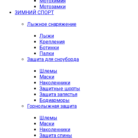
Мотохимия
Мотозамки
ЗИМНИЙ СПОРТ
Лыжное снаряжение
Лыжи
Крепления
Ботинки
Палки
Защита для сноуборда
Шлемы
Маски
Наколенники
Защитные шорты
Защита запястья
Бодиарморы
Горнолыжная защита
Шлемы
Маски
Наколенники
Защита спины