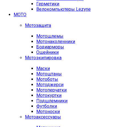
Герметики
Велокомпьютеры Lezyne
МОТО
Мотозащита
Мотошлемы
Мотонаколенники
Бодиарморы
Ошейники
Мотоэкипировка
Маски
Мотоштаны
Мотоботы
Мотоджерси
Мотоперчатки
Мотокуртки
Подшлемники
Футболки
Мотоноски
Мотоаксессуары