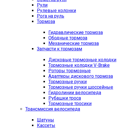
Рули
Рулевые колонки
Рога на руль
Тормоза
Гидравлические тормоза
Ободные тормоза
Механические тормоза
Запчасти к тормозам
Дисковые тормозные колодки
Тормозные колодки V-Brake
Роторы тормозные
Адаптеры дискового тормоза
Тормозные ручки
Тормозные ручки шоссейные
Гидролинии велосипеда
Рубашки троса
Тормозные тросики
Трансмиссия велосипеда
Шатуны
Кассеты