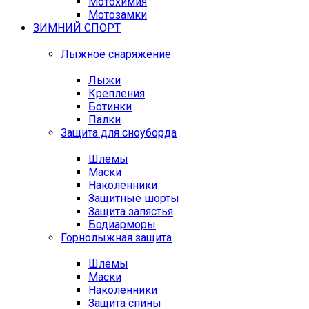
Мотохимия
Мотозамки
ЗИМНИЙ СПОРТ
Лыжное снаряжение
Лыжи
Крепления
Ботинки
Палки
Защита для сноуборда
Шлемы
Маски
Наколенники
Защитные шорты
Защита запястья
Бодиарморы
Горнолыжная защита
Шлемы
Маски
Наколенники
Защита спины