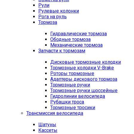
Рули
Рулевые колонки
Рога на руль
Тормоза
Гидравлические тормоза
Ободные тормоза
Механические тормоза
Запчасти к тормозам
Дисковые тормозные колодки
Тормозные колодки V-Brake
Роторы тормозные
Адаптеры дискового тормоза
Тормозные ручки
Тормозные ручки шоссейные
Гидролинии велосипеда
Рубашки троса
Тормозные тросики
Трансмиссия велосипеда
Шатуны
Кассеты