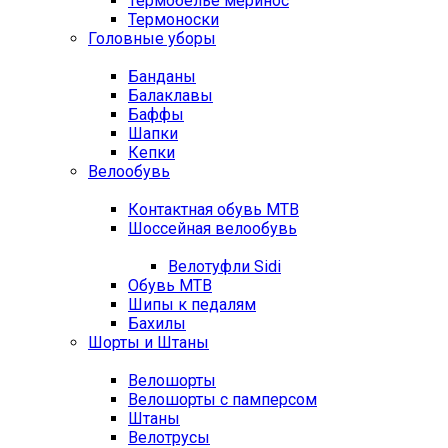
Термобелье меринос
Термоноски
Головные уборы
Банданы
Балаклавы
Баффы
Шапки
Кепки
Велообувь
Контактная обувь MTB
Шоссейная велообувь
Велотуфли Sidi
Обувь MTB
Шипы к педалям
Бахилы
Шорты и Штаны
Велошорты
Велошорты с памперсом
Штаны
Велотрусы