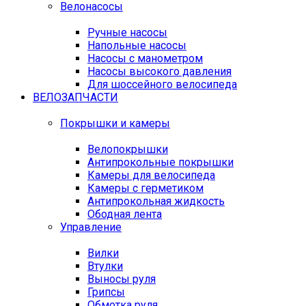
Велонасосы
Ручные насосы
Напольные насосы
Насосы с манометром
Насосы высокого давления
Для шоссейного велосипеда
ВЕЛОЗАПЧАСТИ
Покрышки и камеры
Велопокрышки
Антипрокольные покрышки
Камеры для велосипеда
Камеры с герметиком
Антипрокольная жидкость
Ободная лента
Управление
Вилки
Втулки
Выносы руля
Грипсы
Обмотка руля