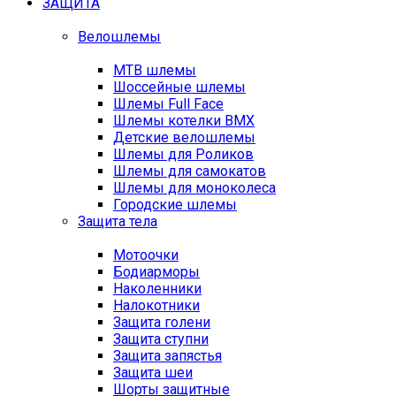
ЗАЩИТА
Велошлемы
MTB шлемы
Шоссейные шлемы
Шлемы Full Face
Шлемы котелки BMX
Детские велошлемы
Шлемы для Роликов
Шлемы для самокатов
Шлемы для моноколеса
Городские шлемы
Защита тела
Мотоочки
Бодиарморы
Наколенники
Налокотники
Защита голени
Защита ступни
Защита запястья
Защита шеи
Шорты защитные