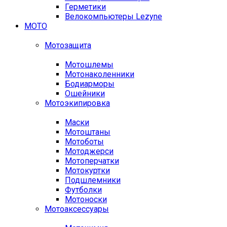
Герметики
Велокомпьютеры Lezyne
МОТО
Мотозащита
Мотошлемы
Мотонаколенники
Бодиарморы
Ошейники
Мотоэкипировка
Маски
Мотоштаны
Мотоботы
Мотоджерси
Мотоперчатки
Мотокуртки
Подшлемники
Футболки
Мотоноски
Мотоаксессуары