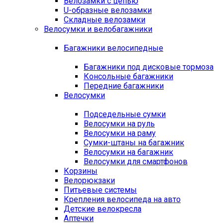
Велозамки с цепью
U-образные велозамки
Складные велозамки
Велосумки и велобагажники
Багажники велосипедные
Багажники под дисковые тормоза
Консольные багажники
Передние багажники
Велосумки
Подседельные сумки
Велосумки на руль
Велосумки на раму
Сумки-штаны на багажник
Велосумки на багажник
Велосумки для смартфонов
Корзины
Велорюкзаки
Питьевые системы
Крепления велосипеда на авто
Детские велокресла
Аптечки