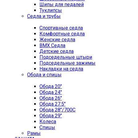
Шипы для педалей
Туклипсы
Седла и трубы
Спортивные седла
Комфортные седла
Женские седла
BMX Седла
Детские седла
Подседельные штыри
Подседельные зажимы
Накладки на седла
Обода и спицы
Обода 20"
Обода 24"
Обода 26"
Обода 27.5"
Обода 28"/700C
Обода 29"
Колеса
Спицы
Рамы