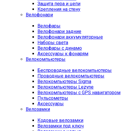
Защита пера и цепи
Крепления на стену
Велофонари
Велофары
Велофонари задние
Велофонари аккумуляторные
Наборы света
Велофары с динамо
Аксессуары к фонарям
Велокомпьютеры
Беспроводные велокомпьютеры
Проводные велокомпьютеры
Велокомпьютеры Sigma
Велокомпьютеры Lezyne
Велокомпьютеры с GPS навигатором
Пульсометры
Аксессуары
Велозамки
Кодовые велозамки
Велозамки под ключ