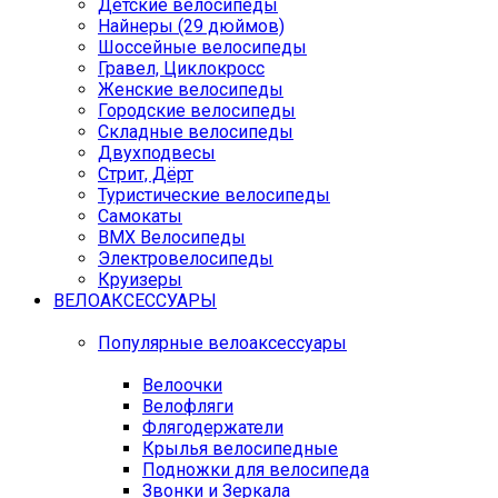
Детские велосипеды
Найнеры (29 дюймов)
Шоссейные велосипеды
Гравел, Циклокросс
Женские велосипеды
Городcкие велосипеды
Складные велосипеды
Двухподвесы
Стрит, Дёрт
Туристические велосипеды
Самокаты
BMX Велосипеды
Электровелосипеды
Круизеры
ВЕЛОАКСЕССУАРЫ
Популярные велоаксессуары
Велоочки
Велофляги
Флягодержатели
Крылья велосипедные
Подножки для велосипеда
Звонки и Зеркала