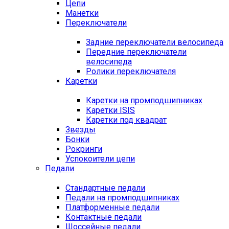
Цепи
Манетки
Переключатели
Задние переключатели велосипеда
Передние переключатели
велосипеда
Ролики переключателя
Каретки
Каретки на промподшипниках
Каретки ISIS
Каретки под квадрат
Звезды
Бонки
Рокринги
Успокоители цепи
Педали
Стандартные педали
Педали на промподшипниках
Платформенные педали
Контактные педали
Шоссейные педали