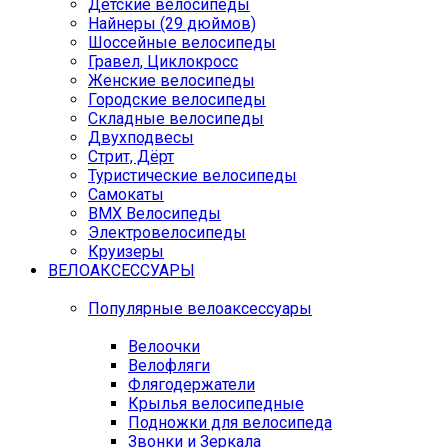
Детские велосипеды
Найнеры (29 дюймов)
Шоссейные велосипеды
Гравел, Циклокросс
Женские велосипеды
Городcкие велосипеды
Складные велосипеды
Двухподвесы
Стрит, Дёрт
Туристические велосипеды
Самокаты
BMX Велосипеды
Электровелосипеды
Круизеры
ВЕЛОАКСЕССУАРЫ
Популярные велоаксессуары
Велоочки
Велофляги
Флягодержатели
Крылья велосипедные
Подножки для велосипеда
Звонки и Зеркала