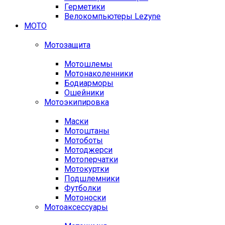
Герметики
Велокомпьютеры Lezyne
МОТО
Мотозащита
Мотошлемы
Мотонаколенники
Бодиарморы
Ошейники
Мотоэкипировка
Маски
Мотоштаны
Мотоботы
Мотоджерси
Мотоперчатки
Мотокуртки
Подшлемники
Футболки
Мотоноски
Мотоаксессуары