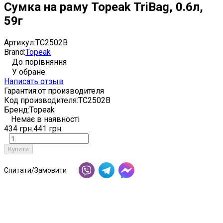
Сумка на раму Topeak TriBag, 0.6л,
59г
Артикул:
TC2502B
Brand:
Topeak
До порівняння
У обране
Написать отзыв
Гарантия:
от производителя
Код производителя:
TC2502B
Бренд:
Topeak
Немає в наявності
434 грн.
441 грн.
Купити
Спитати/Замовити