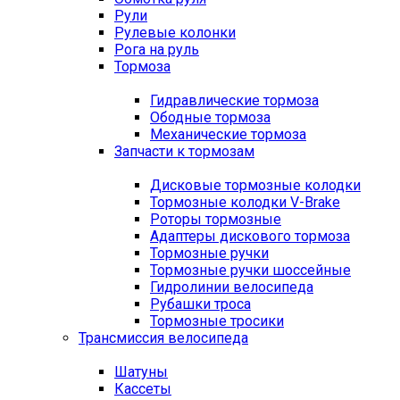
Рули
Рулевые колонки
Рога на руль
Тормоза
Гидравлические тормоза
Ободные тормоза
Механические тормоза
Запчасти к тормозам
Дисковые тормозные колодки
Тормозные колодки V-Brake
Роторы тормозные
Адаптеры дискового тормоза
Тормозные ручки
Тормозные ручки шоссейные
Гидролинии велосипеда
Рубашки троса
Тормозные тросики
Трансмиссия велосипеда
Шатуны
Кассеты