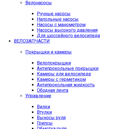
Велонасосы
Ручные насосы
Напольные насосы
Насосы с манометром
Насосы высокого давления
Для шоссейного велосипеда
ВЕЛОЗАПЧАСТИ
Покрышки и камеры
Велопокрышки
Антипрокольные покрышки
Камеры для велосипеда
Камеры с герметиком
Антипрокольная жидкость
Ободная лента
Управление
Вилки
Втулки
Выносы руля
Грипсы
Обмотка руля