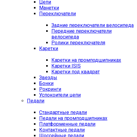
Цепи
Манетки
Переключатели
Задние переключатели велосипеда
Передние переключатели
велосипеда
Ролики переключателя
Каретки
Каретки на промподшипниках
Каретки ISIS
Каретки под квадрат
Звезды
Бонки
Рокринги
Успокоители цепи
Педали
Стандартные педали
Педали на промподшипниках
Платформенные педали
Контактные педали
Шоссейные педали