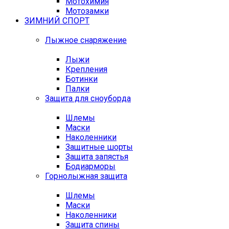
Мотохимия
Мотозамки
ЗИМНИЙ СПОРТ
Лыжное снаряжение
Лыжи
Крепления
Ботинки
Палки
Защита для сноуборда
Шлемы
Маски
Наколенники
Защитные шорты
Защита запястья
Бодиарморы
Горнолыжная защита
Шлемы
Маски
Наколенники
Защита спины