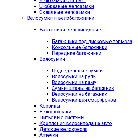
Велозамки с цепью
U-образные велозамки
Складные велозамки
Велосумки и велобагажники
Багажники велосипедные
Багажники под дисковые тормоза
Консольные багажники
Передние багажники
Велосумки
Подседельные сумки
Велосумки на руль
Велосумки на раму
Сумки-штаны на багажник
Велосумки на багажник
Велосумки для смартфонов
Корзины
Велорюкзаки
Питьевые системы
Крепления велосипеда на авто
Детские велокресла
Аптечки