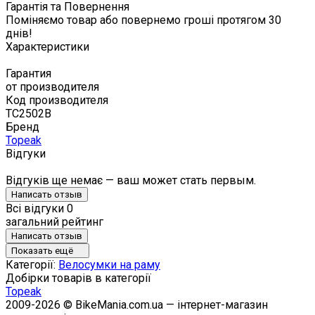
Гарантія та Повернення
Поміняємо товар або повернемо гроші протягом 30
днів!
Характеристики
Гарантия
от производителя
Код производителя
TC2502B
Бренд
Topeak
Відгуки
Відгуків ще немає — ваш может стать первым.
Написать отзыв
Всі відгуки
0
загальний рейтинг
Написать отзыв
Показать ещё
Категорії:
Велосумки на раму
Добірки товарів в категорії
Topeak
2009-2026 © BikeMania.com.ua — інтернет-магазин