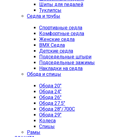
Шипы для педалей
Туклипсы
Седла и трубы
Спортивные седла
Комфортные седла
Женские седла
BMX Седла
Детские седла
Подседельные штыри
Подседельные зажимы
Накладки на седла
Обода и спицы
Обода 20"
Обода 24"
Обода 26"
Обода 27.5"
Обода 28"/700C
Обода 29"
Колеса
Спицы
Рамы