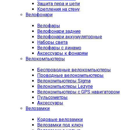
Защита пера и цепи
Крепления на стену
Велофонари
Велофары
Велофонари задние
Велофонари аккумуляторные
Наборы света
Велофары с динамо
Аксессуары к фонарям
Велокомпьютеры
Беспроводные велокомпьютеры
Проводные велокомпьютеры
Велокомпьютеры Sigma
Велокомпьютеры Lezyne
Велокомпьютеры с GPS навигатором
Пульсометры
Аксессуары
Велозамки
Кодовые велозамки
Велозамки под ключ