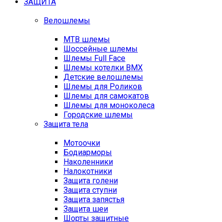
ЗАЩИТА
Велошлемы
MTB шлемы
Шоссейные шлемы
Шлемы Full Face
Шлемы котелки BMX
Детские велошлемы
Шлемы для Роликов
Шлемы для самокатов
Шлемы для моноколеса
Городские шлемы
Защита тела
Мотоочки
Бодиарморы
Наколенники
Налокотники
Защита голени
Защита ступни
Защита запястья
Защита шеи
Шорты защитные