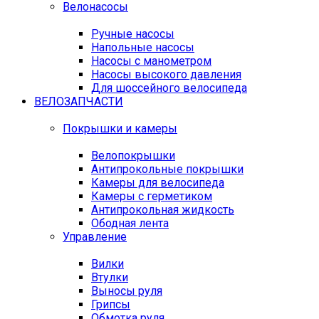
Велонасосы
Ручные насосы
Напольные насосы
Насосы с манометром
Насосы высокого давления
Для шоссейного велосипеда
ВЕЛОЗАПЧАСТИ
Покрышки и камеры
Велопокрышки
Антипрокольные покрышки
Камеры для велосипеда
Камеры с герметиком
Антипрокольная жидкость
Ободная лента
Управление
Вилки
Втулки
Выносы руля
Грипсы
Обмотка руля