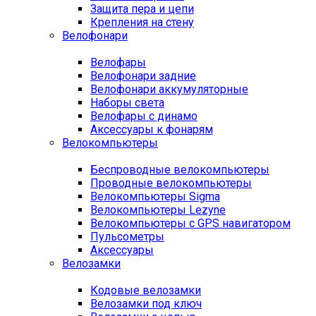
Защита пера и цепи
Крепления на стену
Велофонари
Велофары
Велофонари задние
Велофонари аккумуляторные
Наборы света
Велофары с динамо
Аксессуары к фонарям
Велокомпьютеры
Беспроводные велокомпьютеры
Проводные велокомпьютеры
Велокомпьютеры Sigma
Велокомпьютеры Lezyne
Велокомпьютеры с GPS навигатором
Пульсометры
Аксессуары
Велозамки
Кодовые велозамки
Велозамки под ключ