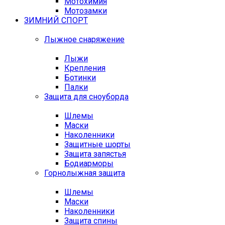
Мотохимия
Мотозамки
ЗИМНИЙ СПОРТ
Лыжное снаряжение
Лыжи
Крепления
Ботинки
Палки
Защита для сноуборда
Шлемы
Маски
Наколенники
Защитные шорты
Защита запястья
Бодиарморы
Горнолыжная защита
Шлемы
Маски
Наколенники
Защита спины