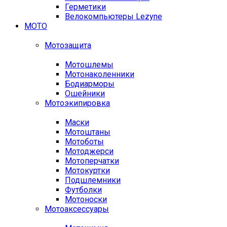
Герметики
Велокомпьютеры Lezyne
МОТО
Мотозащита
Мотошлемы
Мотонаколенники
Бодиарморы
Ошейники
Мотоэкипировка
Маски
Мотоштаны
Мотоботы
Мотоджерси
Мотоперчатки
Мотокуртки
Подшлемники
Футболки
Мотоноски
Мотоаксессуары