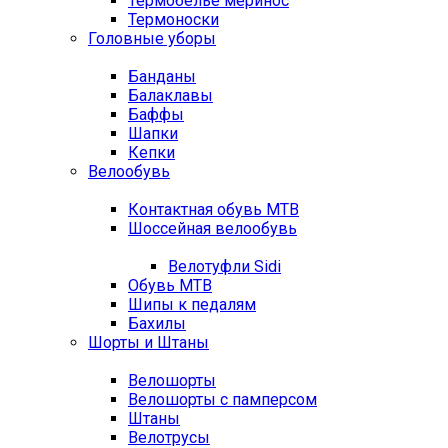
Термобелье меринос
Термоноски
Головные уборы
Банданы
Балаклавы
Баффы
Шапки
Кепки
Велообувь
Контактная обувь MTB
Шоссейная велообувь
Велотуфли Sidi
Обувь MTB
Шипы к педалям
Бахилы
Шорты и Штаны
Велошорты
Велошорты с памперсом
Штаны
Велотрусы