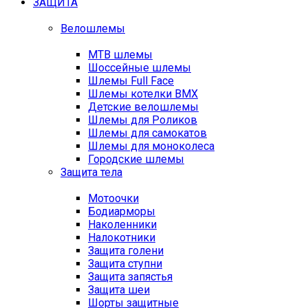
ЗАЩИТА
Велошлемы
MTB шлемы
Шоссейные шлемы
Шлемы Full Face
Шлемы котелки BMX
Детские велошлемы
Шлемы для Роликов
Шлемы для самокатов
Шлемы для моноколеса
Городские шлемы
Защита тела
Мотоочки
Бодиарморы
Наколенники
Налокотники
Защита голени
Защита ступни
Защита запястья
Защита шеи
Шорты защитные