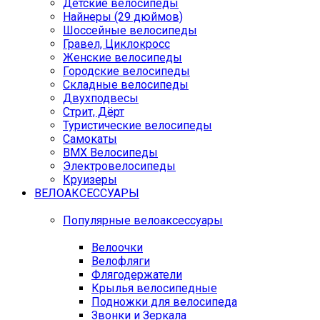
Детские велосипеды
Найнеры (29 дюймов)
Шоссейные велосипеды
Гравел, Циклокросс
Женские велосипеды
Городcкие велосипеды
Складные велосипеды
Двухподвесы
Стрит, Дёрт
Туристические велосипеды
Самокаты
BMX Велосипеды
Электровелосипеды
Круизеры
ВЕЛОАКСЕССУАРЫ
Популярные велоаксессуары
Велоочки
Велофляги
Флягодержатели
Крылья велосипедные
Подножки для велосипеда
Звонки и Зеркала