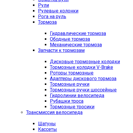
Рули
Рулевые колонки
Рога на руль
Тормоза
Гидравлические тормоза
Ободные тормоза
Механические тормоза
Запчасти к тормозам
Дисковые тормозные колодки
Тормозные колодки V-Brake
Роторы тормозные
Адаптеры дискового тормоза
Тормозные ручки
Тормозные ручки шоссейные
Гидролинии велосипеда
Рубашки троса
Тормозные тросики
Трансмиссия велосипеда
Шатуны
Кассеты