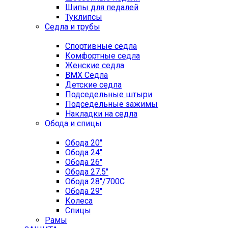
Шипы для педалей
Туклипсы
Седла и трубы
Спортивные седла
Комфортные седла
Женские седла
BMX Седла
Детские седла
Подседельные штыри
Подседельные зажимы
Накладки на седла
Обода и спицы
Обода 20"
Обода 24"
Обода 26"
Обода 27.5"
Обода 28"/700C
Обода 29"
Колеса
Спицы
Рамы