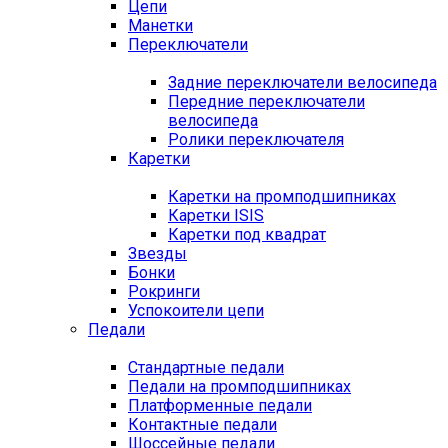
Цепи
Манетки
Переключатели
Задние переключатели велосипеда
Передние переключатели
велосипеда
Ролики переключателя
Каретки
Каретки на промподшипниках
Каретки ISIS
Каретки под квадрат
Звезды
Бонки
Рокринги
Успокоители цепи
Педали
Стандартные педали
Педали на промподшипниках
Платформенные педали
Контактные педали
Шоссейные педали