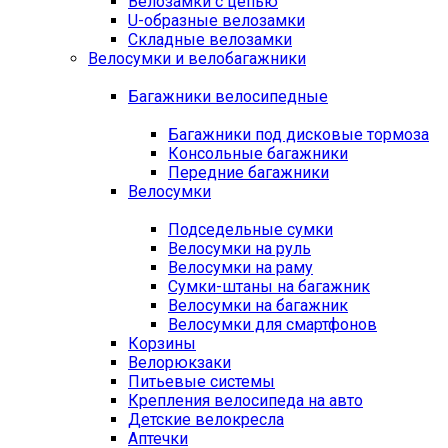
Велозамки с цепью
U-образные велозамки
Складные велозамки
Велосумки и велобагажники
Багажники велосипедные
Багажники под дисковые тормоза
Консольные багажники
Передние багажники
Велосумки
Подседельные сумки
Велосумки на руль
Велосумки на раму
Сумки-штаны на багажник
Велосумки на багажник
Велосумки для смартфонов
Корзины
Велорюкзаки
Питьевые системы
Крепления велосипеда на авто
Детские велокресла
Аптечки