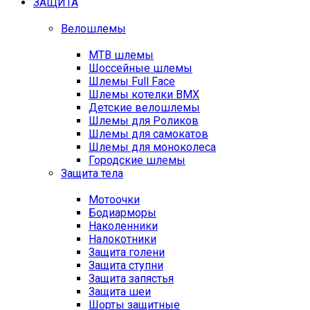
ЗАЩИТА
Велошлемы
MTB шлемы
Шоссейные шлемы
Шлемы Full Face
Шлемы котелки BMX
Детские велошлемы
Шлемы для Роликов
Шлемы для самокатов
Шлемы для моноколеса
Городские шлемы
Защита тела
Мотоочки
Бодиарморы
Наколенники
Налокотники
Защита голени
Защита ступни
Защита запястья
Защита шеи
Шорты защитные