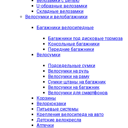
Велозамки с цепью
U-образные велозамки
Складные велозамки
Велосумки и велобагажники
Багажники велосипедные
Багажники под дисковые тормоза
Консольные багажники
Передние багажники
Велосумки
Подседельные сумки
Велосумки на руль
Велосумки на раму
Сумки-штаны на багажник
Велосумки на багажник
Велосумки для смартфонов
Корзины
Велорюкзаки
Питьевые системы
Крепления велосипеда на авто
Детские велокресла
Аптечки