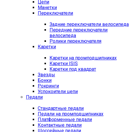
Цепи
Манетки
Переключатели
Задние переключатели велосипеда
Передние переключатели
велосипеда
Ролики переключателя
Каретки
Каретки на промподшипниках
Каретки ISIS
Каретки под квадрат
Звезды
Бонки
Рокринги
Успокоители цепи
Педали
Стандартные педали
Педали на промподшипниках
Платформенные педали
Контактные педали
Шоссейные педали