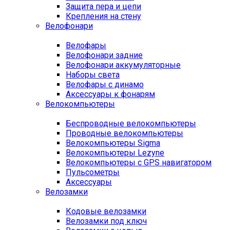
Защита пера и цепи
Крепления на стену
Велофонари
Велофары
Велофонари задние
Велофонари аккумуляторные
Наборы света
Велофары с динамо
Аксессуары к фонарям
Велокомпьютеры
Беспроводные велокомпьютеры
Проводные велокомпьютеры
Велокомпьютеры Sigma
Велокомпьютеры Lezyne
Велокомпьютеры с GPS навигатором
Пульсометры
Аксессуары
Велозамки
Кодовые велозамки
Велозамки под ключ