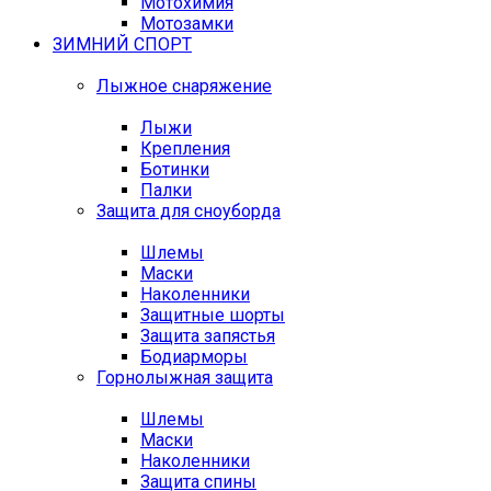
Мотохимия
Мотозамки
ЗИМНИЙ СПОРТ
Лыжное снаряжение
Лыжи
Крепления
Ботинки
Палки
Защита для сноуборда
Шлемы
Маски
Наколенники
Защитные шорты
Защита запястья
Бодиарморы
Горнолыжная защита
Шлемы
Маски
Наколенники
Защита спины