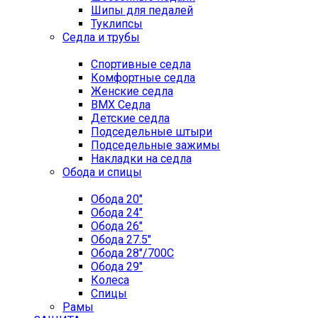
Шипы для педалей
Туклипсы
Седла и трубы
Спортивные седла
Комфортные седла
Женские седла
BMX Седла
Детские седла
Подседельные штыри
Подседельные зажимы
Накладки на седла
Обода и спицы
Обода 20"
Обода 24"
Обода 26"
Обода 27.5"
Обода 28"/700C
Обода 29"
Колеса
Спицы
Рамы