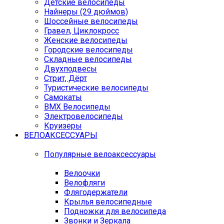
Детские велосипеды
Найнеры (29 дюймов)
Шоссейные велосипеды
Гравел, Циклокросс
Женские велосипеды
Городcкие велосипеды
Складные велосипеды
Двухподвесы
Стрит, Дёрт
Туристические велосипеды
Самокаты
BMX Велосипеды
Электровелосипеды
Круизеры
ВЕЛОАКСЕССУАРЫ
Популярные велоаксессуары
Велоочки
Велофляги
Флягодержатели
Крылья велосипедные
Подножки для велосипеда
Звонки и Зеркала