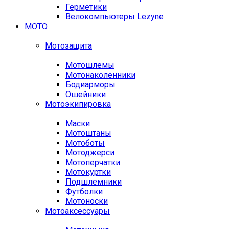
Герметики
Велокомпьютеры Lezyne
МОТО
Мотозащита
Мотошлемы
Мотонаколенники
Бодиарморы
Ошейники
Мотоэкипировка
Маски
Мотоштаны
Мотоботы
Мотоджерси
Мотоперчатки
Мотокуртки
Подшлемники
Футболки
Мотоноски
Мотоаксессуары