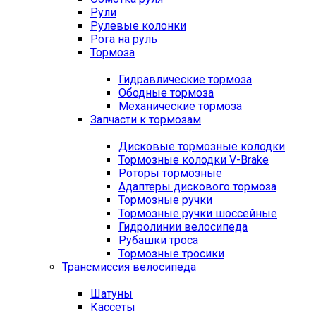
Рули
Рулевые колонки
Рога на руль
Тормоза
Гидравлические тормоза
Ободные тормоза
Механические тормоза
Запчасти к тормозам
Дисковые тормозные колодки
Тормозные колодки V-Brake
Роторы тормозные
Адаптеры дискового тормоза
Тормозные ручки
Тормозные ручки шоссейные
Гидролинии велосипеда
Рубашки троса
Тормозные тросики
Трансмиссия велосипеда
Шатуны
Кассеты