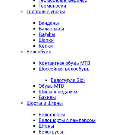
Термобелье меринос
Термоноски
Головные уборы
Банданы
Балаклавы
Баффы
Шапки
Кепки
Велообувь
Контактная обувь MTB
Шоссейная велообувь
Велотуфли Sidi
Обувь MTB
Шипы к педалям
Бахилы
Шорты и Штаны
Велошорты
Велошорты с памперсом
Штаны
Велотрусы