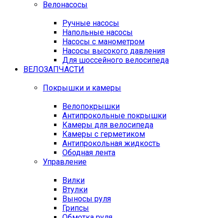
Велонасосы
Ручные насосы
Напольные насосы
Насосы с манометром
Насосы высокого давления
Для шоссейного велосипеда
ВЕЛОЗАПЧАСТИ
Покрышки и камеры
Велопокрышки
Антипрокольные покрышки
Камеры для велосипеда
Камеры с герметиком
Антипрокольная жидкость
Ободная лента
Управление
Вилки
Втулки
Выносы руля
Грипсы
Обмотка руля